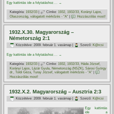
Egy kattintás ide a folytatáshoz....
→
Kategória:
1932/33
|
Címke:
1932
,
1932/33
,
Korányi Lajos
,
Olaszország
,
válogatott mérkőzés - "A"
|
Hozzászólás most!
1932.X.30. Magyarország –
Németország 2:1
Közzétéve:
2009. február 1. vasárnap
|
Szerző:
K@rcsi
Egy kattintás ide a folytatáshoz....
→
Kategória:
1932/33
|
Címke:
1932
,
1932/33
,
Háda József
,
Korányi Lajos
,
Lázár Gyula
,
Németország (NSZK)
,
Sárosi György
dr.
,
Toldi Géza
,
Turay József
,
válogatott mérkőzés - "A"
|
Hozzászólás most!
1932.X.2. Magyarország – Ausztria 2:3
Közzétéve:
2009. február 1. vasárnap
|
Szerző:
K@rcsi
Egy kattintás
ide a