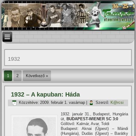
1932
1
2
Következő »
1932 – A kapuban: Háda
Közzétéve:
2009. február 1. vasárnap
|
Szerző:
K@rcsi
1932. január 31., Budapest, Hungária
út,
BUDAPEST-WIENER SC 3:0
Góllövő: Kalmár, Avar, Toldi
Budapest: Aknai (Újpest) – Mándi
(Hungária), Dudás (Újpest) – Barátky