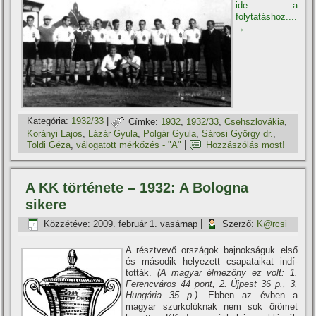
ide a
folytatáshoz....
→
Kategória:
1932/33
|
Címke:
1932
,
1932/33
,
Csehszlovákia
,
Korányi Lajos
,
Lázár Gyula
,
Polgár Gyula
,
Sárosi György dr.
,
Toldi Géza
,
válogatott mérkőzés - "A"
|
Hozzászólás most!
A KK története – 1932: A Bologna
sikere
Közzétéve:
2009. február 1. vasárnap
|
Szerző:
K@rcsi
A résztvevő országok bajnokságuk első
és második helyezett csapataikat indí­
tották.
(A magyar élmezőny ez volt: 1.
Ferencváros 44 pont, 2. Újpest 36 p., 3.
Hungária 35 p.).
Ebben az évben a
magyar szurkolóknak nem sok örömet