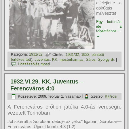
elfelejtette a
gólrúgás
művésztét
Egy kattintás
ide a
folytatáshoz....
→
Kategória:
1931/32
|
Címke:
1931/32
,
1932
,
büntető
(értékesí­tett)
,
Juventus
,
KK
,
mesterhármas
,
Sárosi György dr.
|
Hozzászólás most!
1932.VI.29. KK, Juventus –
Ferencváros 4:0
Közzétéve:
2009. február 1. vasárnap
|
Szerző:
K@rcsi
A Ferencváros erőtlen játéka 4:0-ás vereségre
vezetett Torinóban
Jól sikerült a Soroksár debüje az „első“ ligában: Soroksár—
Ferencváros, Újpest komb. 4:3 (1:2)