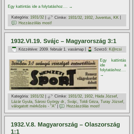
Egy kattintás ide a folytatáshoz....
→
Kategória:
1931/32
|
Címke:
1931/32
,
1932
,
Juventus
,
KK
|
Hozzászólás most!
1932.VI.19. Svájc – Magyarország 3:1
Közzétéve:
2009. február 1. vasárnap
|
Szerző:
K@rcsi
Egy kattintás
ide a
folytatáshoz....
→
Kategória:
1931/32
|
Címke:
1931/32
,
1932
,
Háda József
,
Lázár Gyula
,
Sárosi György dr.
,
Svájc
,
Toldi Géza
,
Turay József
,
válogatott mérkőzés - "A"
|
Hozzászólás most!
1932.V.8. Magyarország – Olaszország
1:1