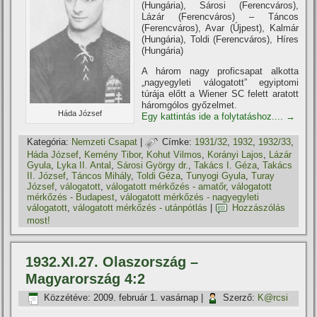
(Hungária), Sárosi (Ferencváros),
Lázár (Ferencváros) – Táncos
(Ferencváros), Avar (Újpest), Kalmár
(Hungária), Toldi (Ferencváros), Hí­res
(Hungária)
A három nagy proficsapat alkotta
„nagyegyleti válogatott” egyiptomi
túrája előtt a Wiener SC felett aratott
háromgólos győzelmet.
Háda József
Egy kattintás ide a folytatáshoz....
→
Kategória:
Nemzeti Csapat
|
Címke:
1931/32
,
1932
,
1932/33
,
Háda József
,
Kemény Tibor
,
Kohut Vilmos
,
Korányi Lajos
,
Lázár
Gyula
,
Lyka II. Antal
,
Sárosi György dr.
,
Takács I. Géza
,
Takács
II. József
,
Táncos Mihály
,
Toldi Géza
,
Tunyogi Gyula
,
Turay
József
,
válogatott
,
válogatott mérkőzés - amatőr
,
válogatott
mérkőzés - Budapest
,
válogatott mérkőzés - nagyegyleti
válogatott
,
válogatott mérkőzés - utánpótlás
|
Hozzászólás
most!
1932.XI.27. Olaszország –
Magyarország 4:2
Közzétéve:
2009. február 1. vasárnap
|
Szerző:
K@rcsi