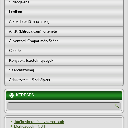
Videógaléria
Lexikon
A kezdetektől napjainkig
A KK (Mitropa Cup) története
A Nemzeti Csapat mérkőzései
Cikktár
Könyvek, füzetek, újságok
Szerkesztőség
Adatkezelési Szabályzat
KERESÉS
Játékoskeret és szakmai stáb
Mérkőzések - NB I