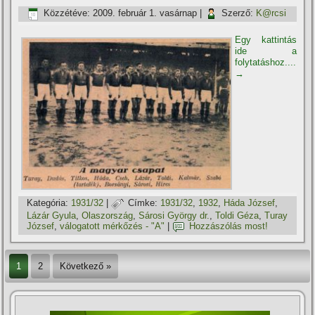
Közzétéve:
2009. február 1. vasárnap
|
Szerző:
K@rcsi
Egy kattintás
ide a
folytatáshoz....
→
Kategória:
1931/32
|
Címke:
1931/32
,
1932
,
Háda József
,
Lázár Gyula
,
Olaszország
,
Sárosi György dr.
,
Toldi Géza
,
Turay
József
,
válogatott mérkőzés - "A"
|
Hozzászólás most!
1
2
Következő »