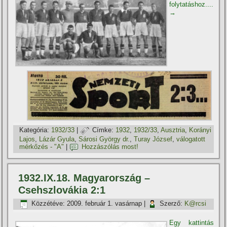
folytatáshoz....
→
Kategória:
1932/33
|
Címke:
1932
,
1932/33
,
Ausztria
,
Korányi
Lajos
,
Lázár Gyula
,
Sárosi György dr.
,
Turay József
,
válogatott
mérkőzés - "A"
|
Hozzászólás most!
1932.IX.18. Magyarország –
Csehszlovákia 2:1
Közzétéve:
2009. február 1. vasárnap
|
Szerző:
K@rcsi
Egy kattintás