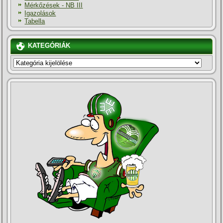
Mérkőzések - NB III
Igazolások
Tabella
KATEGÓRIÁK
KATEGÓRIÁK