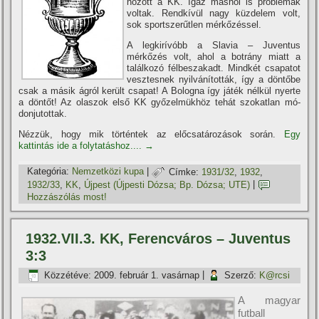
hozott a KK. Igaz máshol is problémák
voltak. Rendkí­vül nagy küzdelem volt,
sok sportszerűtlen mérkőzéssel.
A legkirí­vóbb a Slavia – Juventus
mérkőzés volt, ahol a botrány miatt a
találkozó félbeszakadt. Mindkét csapatot
vesztesnek nyilvání­tották, í­gy a döntőbe
csak a másik ágról került csapat! A Bologna í­gy játék nélkül nyerte
a döntőt! Az olaszok első KK győzelmükhöz tehát szokatlan mó­
donjutottak.
Nézzük, hogy mik történtek az előcsatározások során.
Egy
kattintás ide a folytatáshoz....
→
Kategória:
Nemzetközi kupa
|
Címke:
1931/32
,
1932
,
1932/33
,
KK
,
Újpest (Újpesti Dózsa; Bp. Dózsa; UTE)
|
Hozzászólás most!
1932.VII.3. KK, Ferencváros – Juventus
3:3
Közzétéve:
2009. február 1. vasárnap
|
Szerző:
K@rcsi
A magyar
futball