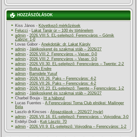
HOZZÁSZÓLÁSOK
Kiss János
-
Következő mérkőzések
Felucci
-
Lakat Tanár úr – 100 év történelem
admin
-
2026.VIII.5. EL-selejtező: Ferencváros – Górnik
Zabrze: 1-0
Lovas Gábor
-
Anekdoták: dr. Lakat Károly
admin
-
Játékoskeret és szakmai stáb – 2026/27
admin
-
2026.VIII.2. Ferencváros – Vasas: 0-0
admin
-
2026.VIII.2. Ferencváros – Vasas: 0-0
admin
-
2026.VII.30. EL-selejtező: Ferencváros – Twente: 2-2
admin
-
Botka Endre
admin
-
Bamidele Yusuf
admin
-
2026.VII.26. Paks – Ferencváros: 4-2
admin
-
2026.VII.26. Paks – Ferencváros: 4-2
admin
-
2026.VII.23. EL-selejtező: Twente – Ferencváros: 1-2
admin
-
Játékoskeret és szakmai stáb – 2026/27
Charbel Bouja
-
Itt a háboru!
Lucas Fuentes
-
A Ferencvárosi Torna Club elnökei: Mailinger
Béla
Laszlo dr.Kincses
-
Átigazolások – 2026/27 (nyár)
admin
-
2026.VII.16. EL-selejtező: Ferencváros – Vojvodina: 3-0
Erdélyi Dodi
-
Kuti László: 70
admin
-
2026.VII.9. EL-selejtező: Vojvodina – Ferencváros: 1-2