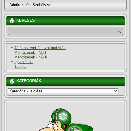
Adatkezelési Szabályzat
KERESÉS
Játékoskeret és szakmai stáb
Mérkőzések - NB I
Mérkőzések - NB III
Igazolások
Tabella
KATEGÓRIÁK
KATEGÓRIÁK