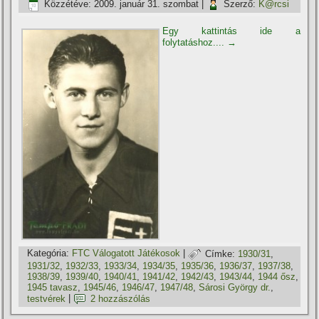
Közzétéve:
2009. január 31. szombat
|
Szerző:
K@rcsi
Egy kattintás ide a
folytatáshoz....
→
Kategória:
FTC Válogatott Játékosok
|
Címke:
1930/31
,
1931/32
,
1932/33
,
1933/34
,
1934/35
,
1935/36
,
1936/37
,
1937/38
,
1938/39
,
1939/40
,
1940/41
,
1941/42
,
1942/43
,
1943/44
,
1944 ősz
,
1945 tavasz
,
1945/46
,
1946/47
,
1947/48
,
Sárosi György dr.
,
testvérek
|
2 hozzászólás