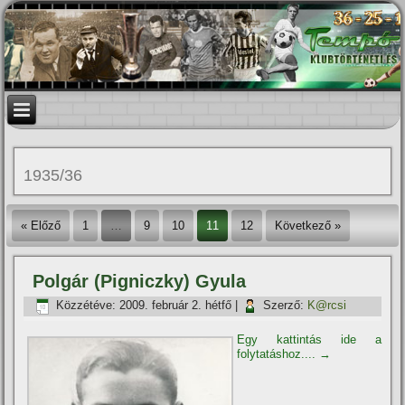
1935/36
« Előző
1
…
9
10
11
12
Következő »
Polgár (Pigniczky) Gyula
Közzétéve:
2009. február 2. hétfő
|
Szerző:
K@rcsi
Egy kattintás ide a
folytatáshoz....
→