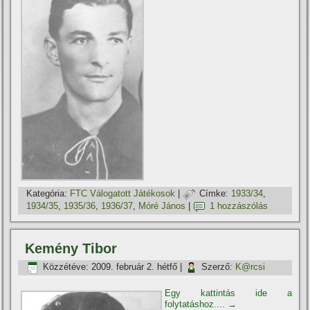
Kategória:
FTC Válogatott Játékosok
|
Címke:
1933/34
,
1934/35
,
1935/36
,
1936/37
,
Móré János
|
1 hozzászólás
Kemény Tibor
Közzétéve:
2009. február 2. hétfő
|
Szerző:
K@rcsi
Egy kattintás ide a
folytatáshoz....
→