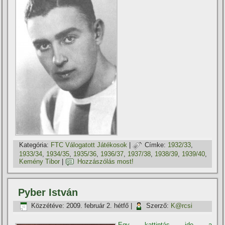
Kategória:
FTC Válogatott Játékosok
|
Címke:
1932/33
,
1933/34
,
1934/35
,
1935/36
,
1936/37
,
1937/38
,
1938/39
,
1939/40
,
Kemény Tibor
|
Hozzászólás most!
Pyber István
Közzétéve:
2009. február 2. hétfő
|
Szerző:
K@rcsi
Egy kattintás ide a