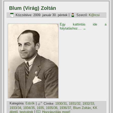
Blum (Virág) Zoltán
Közzétéve:
2009. január 30. péntek
|
Szerző:
K@rcsi
Egy kattintás ide a
folytatáshoz....
→
Kategória:
Edzők
|
Címke:
1930/31
,
1931/32
,
1932/33
,
1933/34
,
1934/35
,
1935
,
1935/36
,
1936/37
,
Blum Zoltán
,
KK
döntő
,
testvérek
|
Hozzászólás most!