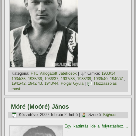
Kategória:
FTC Válogatott Játékosok
|
Címke:
1933/34
,
1934/35
,
1935/36
,
1936/37
,
1937/38
,
1938/39
,
1939/40
,
1940/41
,
1941/42
,
1942/43
,
1943/44
,
Polgár Gyula
|
Hozzászólás
most!
Móré (Moóré) János
Közzétéve:
2009. február 2. hétfő
|
Szerző:
K@rcsi
Egy kattintás ide a folytatáshoz....
→