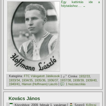
Egy kattintás ide a
folytatáshoz....
→
Kategória:
FTC Válogatott Játékosok
|
Címke:
1932/33
,
1933/34
,
1934/35
,
1935/36
,
1936/37
,
1937/38
,
1938/39
,
1939/40
,
1940/41
,
Hámori (Hoffmann) László
|
1 hozzászólás
Kovács János
Közzétéve:
2009. február 1. vasárnap
|
Szerző:
K@rcsi