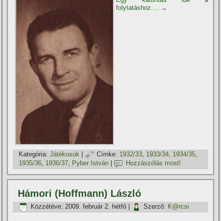
folytatáshoz....
→
Kategória:
Játékosok
|
Címke:
1932/33
,
1933/34
,
1934/35
,
1935/36
,
1936/37
,
Pyber István
|
Hozzászólás most!
Hámori (Hoffmann) László
Közzétéve:
2009. február 2. hétfő
|
Szerző:
K@rcsi