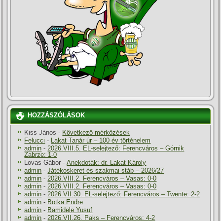
HOZZÁSZÓLÁSOK
Kiss János
-
Következő mérkőzések
Felucci
-
Lakat Tanár úr – 100 év történelem
admin
-
2026.VIII.5. EL-selejtező: Ferencváros – Górnik
Zabrze: 1-0
Lovas Gábor
-
Anekdoták: dr. Lakat Károly
admin
-
Játékoskeret és szakmai stáb – 2026/27
admin
-
2026.VIII.2. Ferencváros – Vasas: 0-0
admin
-
2026.VIII.2. Ferencváros – Vasas: 0-0
admin
-
2026.VII.30. EL-selejtező: Ferencváros – Twente: 2-2
admin
-
Botka Endre
admin
-
Bamidele Yusuf
admin
-
2026.VII.26. Paks – Ferencváros: 4-2