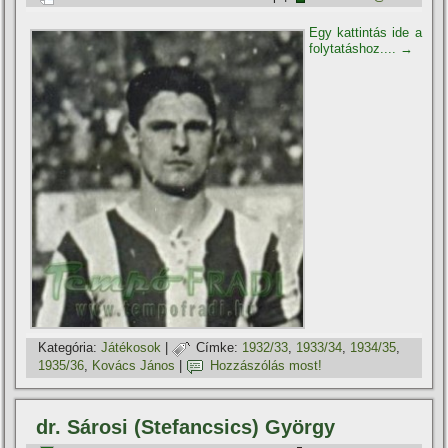
Egy kattintás ide a
folytatáshoz....
→
Kategória:
Játékosok
|
Címke:
1932/33
,
1933/34
,
1934/35
,
1935/36
,
Kovács János
|
Hozzászólás most!
dr. Sárosi (Stefancsics) György