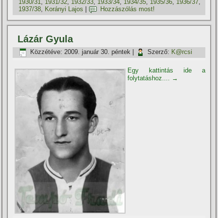
1930/31
,
1931/32
,
1932/33
,
1933/34
,
1934/35
,
1935/36
,
1936/37
,
1937/38
,
Korányi Lajos
|
Hozzászólás most!
Lázár Gyula
Közzétéve:
2009. január 30. péntek
|
Szerző:
K@rcsi
Egy kattintás ide a
folytatáshoz....
→