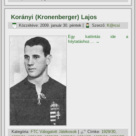
Korányi (Kronenberger) Lajos
Közzétéve:
2009. január 30. péntek
|
Szerző:
K@rcsi
Egy kattintás ide a
folytatáshoz....
→
Kategória:
FTC Válogatott Játékosok
|
Címke:
1929/30
,