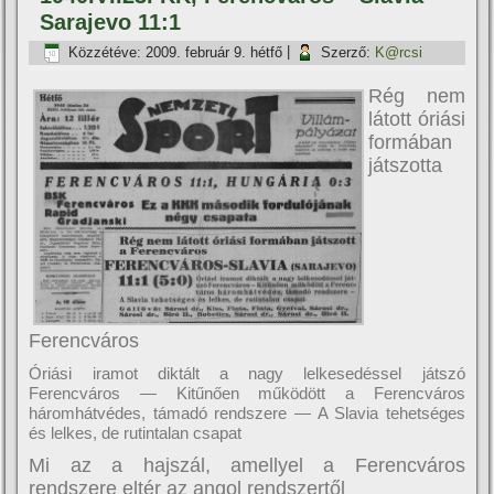
Sarajevo 11:1
Közzétéve:
2009. február 9. hétfő
|
Szerző:
K@rcsi
Rég nem
látott óriási
formában
játszotta
Ferencváros
Óriási iramot diktált a nagy lelkesedéssel játszó
Ferencváros — Kitűnően működött a Ferencváros
háromhátvédes, támadó rendszere — A Slavia tehetséges
és lelkes, de rutintalan csapat
Mi az a hajszál, amellyel a Ferencváros
rendszere eltér az angol rendszertől