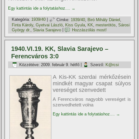
Egy kattintás ide a folytatáshoz....
→
Kategória:
1939/40
|
Címke:
1939/40
,
Biró Mihály Dániel
,
Finta Károly
,
Gyetvai László
,
Kiss Gyula
,
KK
,
mesterötös
,
Sárosi
György dr.
,
Slavia Sarajevo
|
Hozzászólás most!
1940.VI.19. KK, Slavia Sarajevo –
Ferencváros 3:0
Közzétéve:
2009. február 9. hétfő
|
Szerző:
K@rcsi
A Kis-KK szerdai mérkőzésein
mindkét magyar csapat súlyos
vereséget szenvedett
A Ferencváros nagyobb vereséget is
szenvedhetett volna
Egy kattintás ide a folytatáshoz....
→