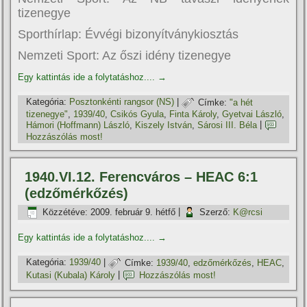
tizenegye
Sporthírlap: Évvégi bizonyítványkiosztás
Nemzeti Sport: Az őszi idény tizenegye
Egy kattintás ide a folytatáshoz....
→
Kategória:
Posztonkénti rangsor (NS)
|
Címke:
"a hét
tizenegye"
,
1939/40
,
Csikós Gyula
,
Finta Károly
,
Gyetvai László
,
Hámori (Hoffmann) László
,
Kiszely István
,
Sárosi III. Béla
|
Hozzászólás most!
1940.VI.12. Ferencváros – HEAC 6:1
(edzőmérkőzés)
Közzétéve:
2009. február 9. hétfő
|
Szerző:
K@rcsi
Egy kattintás ide a folytatáshoz....
→
Kategória:
1939/40
|
Címke:
1939/40
,
edzőmérkőzés
,
HEAC
,
Kutasi (Kubala) Károly
|
Hozzászólás most!