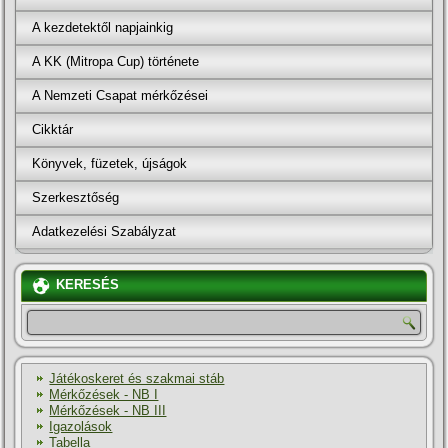
A kezdetektől napjainkig
A KK (Mitropa Cup) története
A Nemzeti Csapat mérkőzései
Cikktár
Könyvek, füzetek, újságok
Szerkesztőség
Adatkezelési Szabályzat
KERESÉS
Játékoskeret és szakmai stáb
Mérkőzések - NB I
Mérkőzések - NB III
Igazolások
Tabella