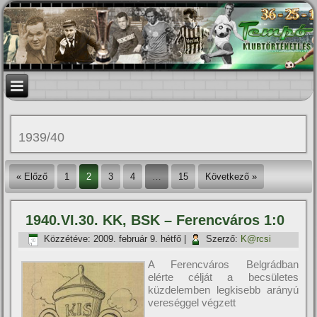
1939/40
« Előző
1
2
3
4
…
15
Következő »
1940.VI.30. KK, BSK – Ferencváros 1:0
Közzétéve:
2009. február 9. hétfő
|
Szerző:
K@rcsi
A Ferencváros Belgrádban
elérte célját a becsületes
küzdelemben legkisebb arányú
vereséggel végzett