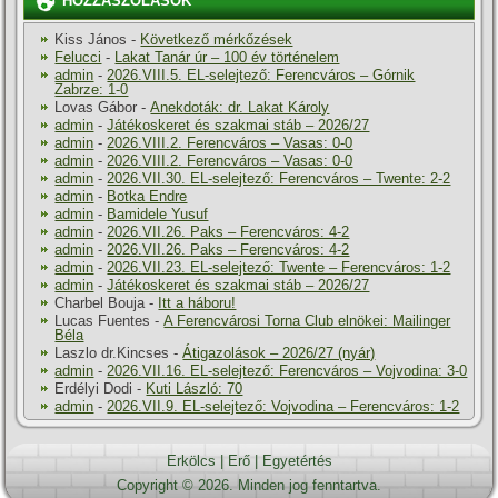
HOZZÁSZÓLÁSOK
Kiss János
-
Következő mérkőzések
Felucci
-
Lakat Tanár úr – 100 év történelem
admin
-
2026.VIII.5. EL-selejtező: Ferencváros – Górnik
Zabrze: 1-0
Lovas Gábor
-
Anekdoták: dr. Lakat Károly
admin
-
Játékoskeret és szakmai stáb – 2026/27
admin
-
2026.VIII.2. Ferencváros – Vasas: 0-0
admin
-
2026.VIII.2. Ferencváros – Vasas: 0-0
admin
-
2026.VII.30. EL-selejtező: Ferencváros – Twente: 2-2
admin
-
Botka Endre
admin
-
Bamidele Yusuf
admin
-
2026.VII.26. Paks – Ferencváros: 4-2
admin
-
2026.VII.26. Paks – Ferencváros: 4-2
admin
-
2026.VII.23. EL-selejtező: Twente – Ferencváros: 1-2
admin
-
Játékoskeret és szakmai stáb – 2026/27
Charbel Bouja
-
Itt a háboru!
Lucas Fuentes
-
A Ferencvárosi Torna Club elnökei: Mailinger
Béla
Laszlo dr.Kincses
-
Átigazolások – 2026/27 (nyár)
admin
-
2026.VII.16. EL-selejtező: Ferencváros – Vojvodina: 3-0
Erdélyi Dodi
-
Kuti László: 70
admin
-
2026.VII.9. EL-selejtező: Vojvodina – Ferencváros: 1-2
Erkölcs
|
Erő
|
Egyetértés
Copyright © 2026. Minden jog fenntartva.