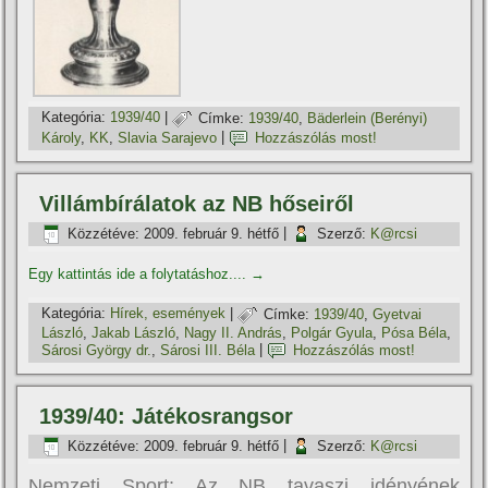
Kategória:
1939/40
|
Címke:
1939/40
,
Bäderlein (Berényi)
Károly
,
KK
,
Slavia Sarajevo
|
Hozzászólás most!
Villámbí­rálatok az NB hőseiről
Közzétéve:
2009. február 9. hétfő
|
Szerző:
K@rcsi
Egy kattintás ide a folytatáshoz....
→
Kategória:
Hí­rek, események
|
Címke:
1939/40
,
Gyetvai
László
,
Jakab László
,
Nagy II. András
,
Polgár Gyula
,
Pósa Béla
,
Sárosi György dr.
,
Sárosi III. Béla
|
Hozzászólás most!
1939/40: Játékosrangsor
Közzétéve:
2009. február 9. hétfő
|
Szerző:
K@rcsi
Nemzeti Sport: Az NB tavaszi idényének