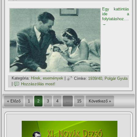
Egy kattintás
ide a
folytatáshoz....
→
Kategória:
Hí­rek, események
|
Címke:
1939/40
,
Polgár Gyula
|
Hozzászólás most!
« Előző
1
2
3
4
…
15
Következő »