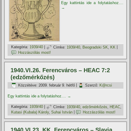
Egy kattintás ide a folytatáshoz....
→
Kategória:
1939/40
|
Címke:
1939/40
,
Beogradski SK
,
KK
|
Hozzászólás most!
1940.VI.26. Ferencváros – HEAC 7:2
(edzőmérkőzés)
Közzétéve:
2009. február 9. hétfő
|
Szerző:
K@rcsi
Egy kattintás ide a folytatáshoz....
→
Kategória:
1939/40
|
Címke:
1939/40
,
edzőmérkőzés
,
HEAC
,
Kutasi (Kubala) Károly
,
Suhai István
|
Hozzászólás most!
1940.VI.23. KK, Ferencváros – Slavia