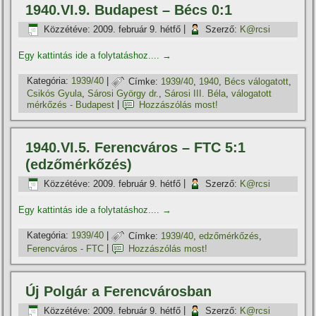
1940.VI.9. Budapest – Bécs 0:1
Közzétéve:
2009. február 9. hétfő
|
Szerző:
K@rcsi
Egy kattintás ide a folytatáshoz....
→
Kategória:
1939/40
|
Címke:
1939/40
,
1940
,
Bécs válogatott
,
Csikós Gyula
,
Sárosi György dr.
,
Sárosi III. Béla
,
válogatott
mérkőzés - Budapest
|
Hozzászólás most!
1940.VI.5. Ferencváros – FTC 5:1
(edzőmérkőzés)
Közzétéve:
2009. február 9. hétfő
|
Szerző:
K@rcsi
Egy kattintás ide a folytatáshoz....
→
Kategória:
1939/40
|
Címke:
1939/40
,
edzőmérkőzés
,
Ferencváros - FTC
|
Hozzászólás most!
Új Polgár a Ferencvárosban
Közzétéve:
2009. február 9. hétfő
|
Szerző:
K@rcsi