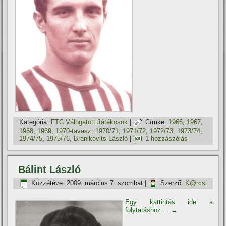
Kategória:
FTC Válogatott Játékosok
|
Címke:
1966
,
1967
,
1968
,
1969
,
1970-tavasz
,
1970/71
,
1971/72
,
1972/73
,
1973/74
,
1974/75
,
1975/76
,
Branikovits László
|
1 hozzászólás
Bálint László
Közzétéve:
2009. március 7. szombat
|
Szerző:
K@rcsi
Egy kattintás ide a
folytatáshoz....
→