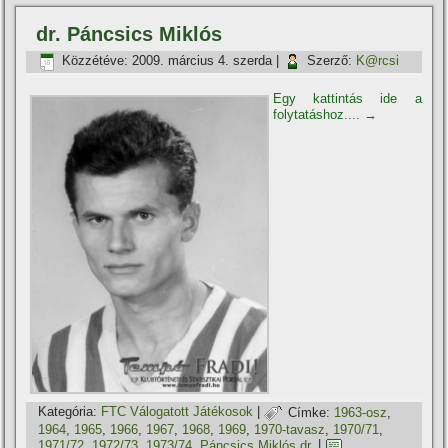
dr. Páncsics Miklós
Közzétéve:
2009. március 4. szerda
|
Szerző:
K@rcsi
Egy kattintás ide a
folytatáshoz....
→
Kategória:
FTC Válogatott Játékosok
|
Címke:
1963-osz
,
1964
,
1965
,
1966
,
1967
,
1968
,
1969
,
1970-tavasz
,
1970/71
,
1971/72
,
1972/73
,
1973/74
,
Páncsics Miklós dr.
|