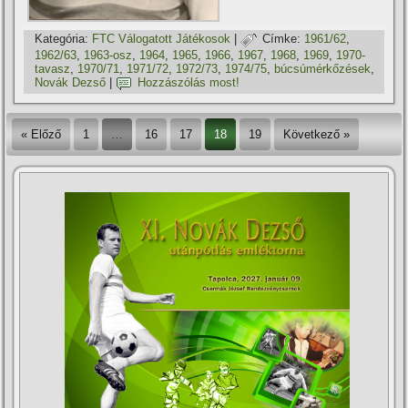
Kategória:
FTC Válogatott Játékosok
|
Címke:
1961/62
,
1962/63
,
1963-osz
,
1964
,
1965
,
1966
,
1967
,
1968
,
1969
,
1970-
tavasz
,
1970/71
,
1971/72
,
1972/73
,
1974/75
,
búcsúmérkőzések
,
Novák Dezső
|
Hozzászólás most!
« Előző
1
…
16
17
18
19
Következő »