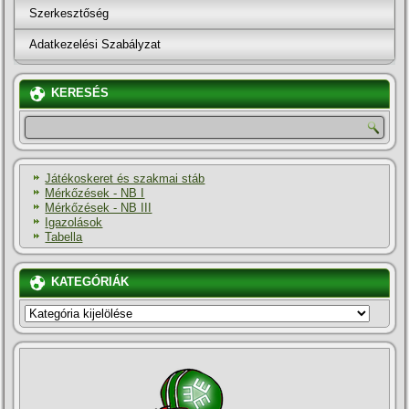
Szerkesztőség
Adatkezelési Szabályzat
KERESÉS
Játékoskeret és szakmai stáb
Mérkőzések - NB I
Mérkőzések - NB III
Igazolások
Tabella
KATEGÓRIÁK
KATEGÓRIÁK