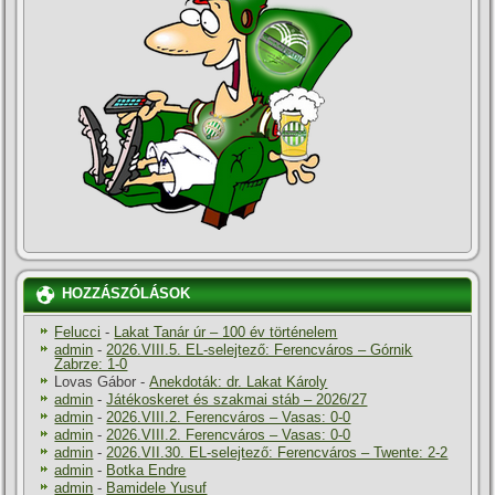
HOZZÁSZÓLÁSOK
Felucci
-
Lakat Tanár úr – 100 év történelem
admin
-
2026.VIII.5. EL-selejtező: Ferencváros – Górnik
Zabrze: 1-0
Lovas Gábor
-
Anekdoták: dr. Lakat Károly
admin
-
Játékoskeret és szakmai stáb – 2026/27
admin
-
2026.VIII.2. Ferencváros – Vasas: 0-0
admin
-
2026.VIII.2. Ferencváros – Vasas: 0-0
admin
-
2026.VII.30. EL-selejtező: Ferencváros – Twente: 2-2
admin
-
Botka Endre
admin
-
Bamidele Yusuf