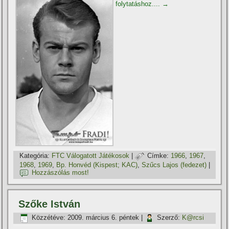
folytatáshoz....
→
Kategória:
FTC Válogatott Játékosok
|
Címke:
1966
,
1967
,
1968
,
1969
,
Bp. Honvéd (Kispest; KAC)
,
Szűcs Lajos (fedezet)
|
Hozzászólás most!
Szőke István
Közzétéve:
2009. március 6. péntek
|
Szerző:
K@rcsi