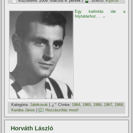
Közzétéve:
2009. március 6. péntek
|
Szerző:
K@rcsi
Egy kattintás ide a
folytatáshoz....
→
Kategória:
Játékosok
|
Címke:
1964
,
1965
,
1966
,
1967
,
1968
,
Karába János
|
Hozzászólás most!
Horváth László