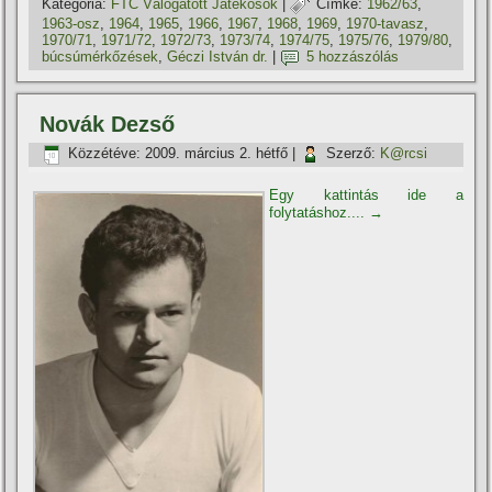
Kategória:
FTC Válogatott Játékosok
|
Címke:
1962/63
,
1963-osz
,
1964
,
1965
,
1966
,
1967
,
1968
,
1969
,
1970-tavasz
,
1970/71
,
1971/72
,
1972/73
,
1973/74
,
1974/75
,
1975/76
,
1979/80
,
búcsúmérkőzések
,
Géczi István dr.
|
5 hozzászólás
Novák Dezső
Közzétéve:
2009. március 2. hétfő
|
Szerző:
K@rcsi
Egy kattintás ide a
folytatáshoz....
→