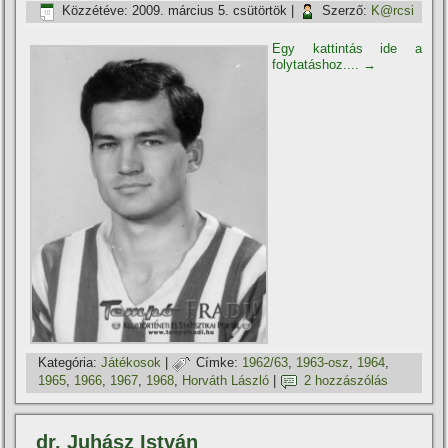
Közzétéve:
2009. március 5. csütörtök
|
Szerző:
K@rcsi
Egy kattintás ide a
folytatáshoz....
→
Kategória:
Játékosok
|
Címke:
1962/63
,
1963-osz
,
1964
,
1965
,
1966
,
1967
,
1968
,
Horváth László
|
2 hozzászólás
dr. Juhász István