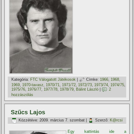
Kategória:
FTC Válogatott Játékosok
|
Címke:
1966
,
1968
,
1969
,
1970-tavasz
,
1970/71
,
1971/72
,
1972/73
,
1973/74
,
1974/75
,
1975/76
,
1976/77
,
1977/78
,
1978/79
,
Bálint László
|
2
hozzászólás
Szűcs Lajos
Közzétéve:
2009. március 7. szombat
|
Szerző:
K@rcsi
Egy kattintás ide a