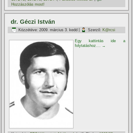
Hozzászólás most!
dr. Géczi István
Közzétéve:
2009. március 3. kedd
|
Szerző:
K@rcsi
Egy kattintás ide a
folytatáshoz....
→