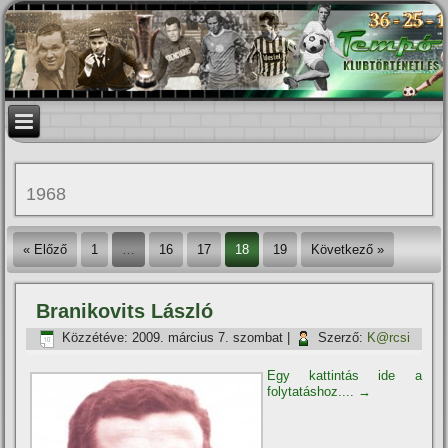
1968
« Előző
1
…
16
17
18
19
Következő »
Branikovits László
Közzétéve:
2009. március 7. szombat
|
Szerző:
K@rcsi
Egy kattintás ide a
folytatáshoz....
→