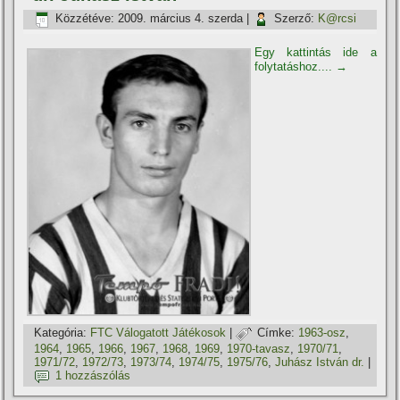
Közzétéve:
2009. március 4. szerda
|
Szerző:
K@rcsi
Egy kattintás ide a
folytatáshoz....
→
Kategória:
FTC Válogatott Játékosok
|
Címke:
1963-osz
,
1964
,
1965
,
1966
,
1967
,
1968
,
1969
,
1970-tavasz
,
1970/71
,
1971/72
,
1972/73
,
1973/74
,
1974/75
,
1975/76
,
Juhász István dr.
|
1 hozzászólás