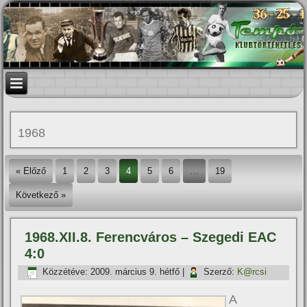
1968
« Előző
1
2
3
4
5
6
…
19
Következő »
1968.XII.8. Ferencváros – Szegedi EAC
4:0
Közzétéve:
2009. március 9. hétfő
|
Szerző:
K@rcsi
A