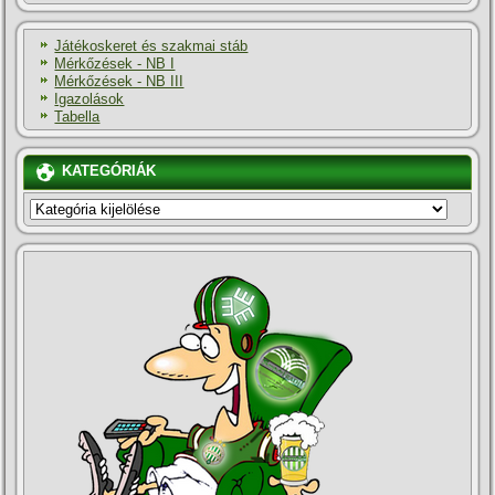
Játékoskeret és szakmai stáb
Mérkőzések - NB I
Mérkőzések - NB III
Igazolások
Tabella
KATEGÓRIÁK
KATEGÓRIÁK