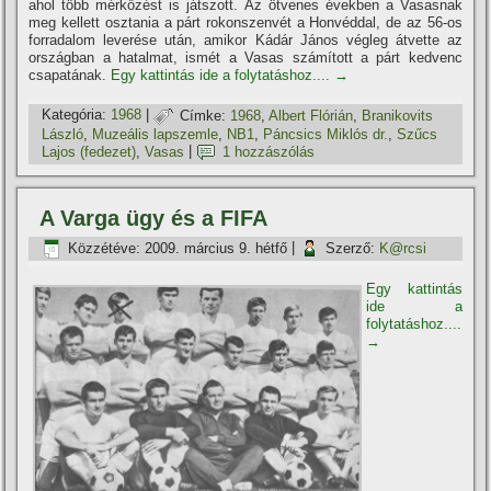
ahol több mérkőzést is játszott. Az ötvenes években a Vasasnak
meg kellett osztania a párt rokonszenvét a Honvéddal, de az 56-os
forradalom leverése után, amikor Kádár János végleg átvette az
országban a hatalmat, ismét a Vasas számí­tott a párt kedvenc
csapatának.
Egy kattintás ide a folytatáshoz....
→
Kategória:
1968
|
Címke:
1968
,
Albert Flórián
,
Branikovits
László
,
Muzeális lapszemle
,
NB1
,
Páncsics Miklós dr.
,
Szűcs
Lajos (fedezet)
,
Vasas
|
1 hozzászólás
A Varga ügy és a FIFA
Közzétéve:
2009. március 9. hétfő
|
Szerző:
K@rcsi
Egy kattintás
ide a
folytatáshoz....
→