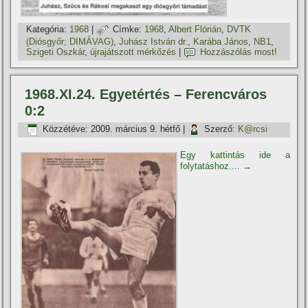
Kategória:
1968
|
Címke:
1968
,
Albert Flórián
,
DVTK
(Diósgyőr; DIMÁVAG)
,
Juhász István dr.
,
Karába János
,
NB1
,
Szigeti Oszkár
,
újrajátszott mérkőzés
|
Hozzászólás most!
1968.XI.24. Egyetértés – Ferencváros
0:2
Közzétéve:
2009. március 9. hétfő
|
Szerző:
K@rcsi
Egy kattintás ide a
folytatáshoz....
→