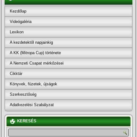
Kezdőlap
Videógaléria
Lexikon
A kezdetektől napjainkig
A KK (Mitropa Cup) története
A Nemzeti Csapat mérkőzései
Cikktár
Könyvek, füzetek, újságok
Szerkesztőség
Adatkezelési Szabályzat
KERESÉS