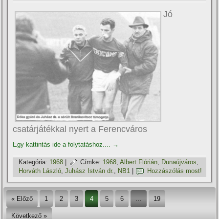
Jó
csatárjátékkal nyert a Ferencváros
Egy kattintás ide a folytatáshoz....
→
Kategória:
1968
|
Címke:
1968
,
Albert Flórián
,
Dunaújváros
,
Horváth László
,
Juhász István dr.
,
NB1
|
Hozzászólás most!
« Előző
1
2
3
4
5
6
…
19
Következő »