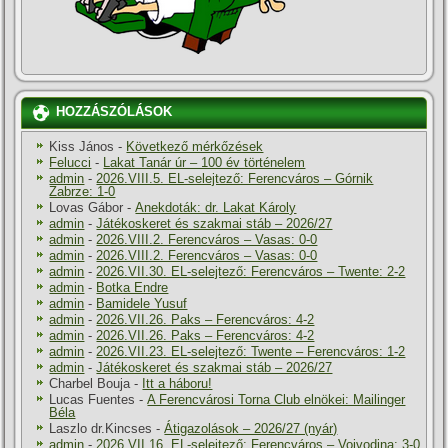
HOZZÁSZÓLÁSOK
Kiss János
-
Következő mérkőzések
Felucci
-
Lakat Tanár úr – 100 év történelem
admin
-
2026.VIII.5. EL-selejtező: Ferencváros – Górnik
Zabrze: 1-0
Lovas Gábor
-
Anekdoták: dr. Lakat Károly
admin
-
Játékoskeret és szakmai stáb – 2026/27
admin
-
2026.VIII.2. Ferencváros – Vasas: 0-0
admin
-
2026.VIII.2. Ferencváros – Vasas: 0-0
admin
-
2026.VII.30. EL-selejtező: Ferencváros – Twente: 2-2
admin
-
Botka Endre
admin
-
Bamidele Yusuf
admin
-
2026.VII.26. Paks – Ferencváros: 4-2
admin
-
2026.VII.26. Paks – Ferencváros: 4-2
admin
-
2026.VII.23. EL-selejtező: Twente – Ferencváros: 1-2
admin
-
Játékoskeret és szakmai stáb – 2026/27
Charbel Bouja
-
Itt a háboru!
Lucas Fuentes
-
A Ferencvárosi Torna Club elnökei: Mailinger
Béla
Laszlo dr.Kincses
-
Átigazolások – 2026/27 (nyár)
admin
-
2026.VII.16. EL-selejtező: Ferencváros – Vojvodina: 3-0