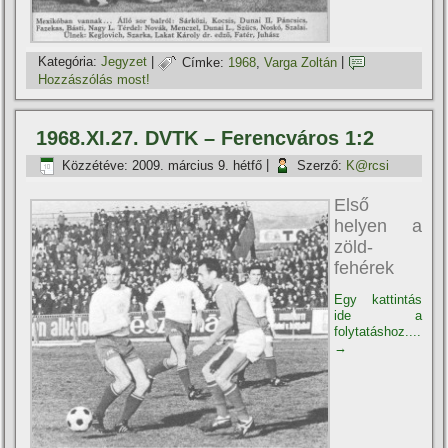
Kategória:
Jegyzet
|
Címke:
1968
,
Varga Zoltán
|
Hozzászólás most!
1968.XI.27. DVTK – Ferencváros 1:2
Közzétéve:
2009. március 9. hétfő
|
Szerző:
K@rcsi
Első
helyen a
zöld-
fehérek
Egy kattintás
ide a
folytatáshoz....
→