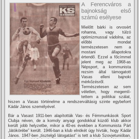
A Ferencváros a
bajnokság első
számú esélyese
Mielőtt bárki is orvosért
rohanna, vagy túlzó
optimizmussal vádolna, az
előbbi mondat
természetesen nem a
mostani állapotokra
értendő. Ezzel a főcí­mmel
jelent meg az 1968-as
Népsport, a kommunista
rezsim által támogatott
Vasas elleni bajnoki
mérkőzésről.
Természetesen az sem
véletlen, hogy megemlí­
tettem a politikai szálat,
hiszen a Vasas történelme a rendszerváltásig szinte egybeforrt
Kádár János személyével.
Bár a Vasast 1911-ben alapí­tották Vas- és Fémmunkások Sport
Clubja néven, de a komoly anyagi gondokkal küzdő klub akkor
került jobb helyzetbe, mikor a 40-es években a Kommunista Párt
„látókörébe” került. 1946-ban a klub elnökét úgy hí­vták, hogy Kádár
János. 1947-ben „tisztelgő látogatást” is tett a klub Szovjetunióban,