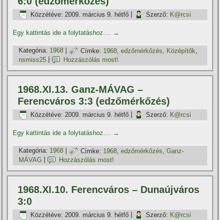
6:0 (edzőmérkőzés)
Közzétéve:
2009. március 9. hétfő
|
Szerző:
K@rcsi
Egy kattintás ide a folytatáshoz....
→
Kategória:
1968
|
Címke:
1968
,
edzőmérkőzés
,
Középí­tők
,
nsmiss25
|
Hozzászólás most!
1968.XI.13. Ganz-MÁVAG –
Ferencváros 3:3 (edzőmérkőzés)
Közzétéve:
2009. március 9. hétfő
|
Szerző:
K@rcsi
Egy kattintás ide a folytatáshoz....
→
Kategória:
1968
|
Címke:
1968
,
edzőmérkőzés
,
Ganz-
MÁVAG
|
Hozzászólás most!
1968.XI.10. Ferencváros – Dunaújváros
3:0
Közzétéve:
2009. március 9. hétfő
|
Szerző:
K@rcsi