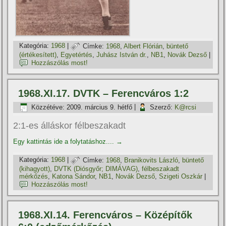
Kategória:
1968
|
Címke:
1968
,
Albert Flórián
,
büntető
(értékesí­tett)
,
Egyetértés
,
Juhász István dr.
,
NB1
,
Novák Dezső
|
Hozzászólás most!
1968.XI.17. DVTK – Ferencváros 1:2
Közzétéve:
2009. március 9. hétfő
|
Szerző:
K@rcsi
2:1-es álláskor félbeszakadt
Egy kattintás ide a folytatáshoz....
→
Kategória:
1968
|
Címke:
1968
,
Branikovits László
,
büntető
(kihagyott)
,
DVTK (Diósgyőr; DIMÁVAG)
,
félbeszakadt
mérkőzés
,
Katona Sándor
,
NB1
,
Novák Dezső
,
Szigeti Oszkár
|
Hozzászólás most!
1968.XI.14. Ferencváros – Középítők