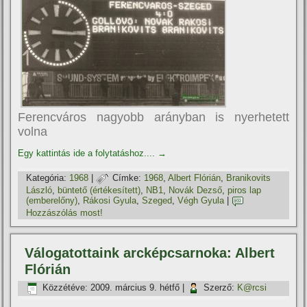
Ferencváros nagyobb arányban is nyerhetett
volna
Egy kattintás ide a folytatáshoz....
→
Kategória:
1968
|
Címke:
1968
,
Albert Flórián
,
Branikovits
László
,
büntető (értékesí­tett)
,
NB1
,
Novák Dezső
,
piros lap
(emberelőny)
,
Rákosi Gyula
,
Szeged
,
Végh Gyula
|
Hozzászólás most!
Válogatottaink arcképcsarnoka: Albert
Flórián
Közzétéve:
2009. március 9. hétfő
|
Szerző:
K@rcsi