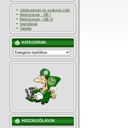
Játékoskeret és szakmai stáb
Mérkőzések - NB I
Mérkőzések - NB III
Igazolások
Tabella
KATEGÓRIÁK
KATEGÓRIÁK
HOZZÁSZÓLÁSOK