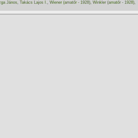
zga János
,
Takács Lajos I.
,
Wiener (amatőr - 1928)
,
Winkler (amatőr - 1928)
,