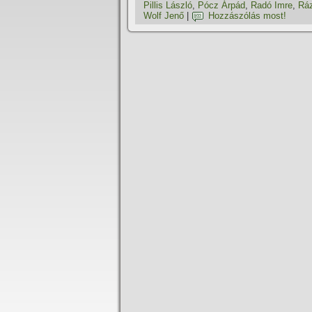
Pillis László
,
Pócz Árpád
,
Radó Imre
,
Rá
Wolf Jenő
|
Hozzászólás most!