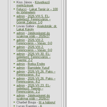
Kiss János
-
Következő
mérkőzések
Felucci
-
Lakat Tanár úr – 100
év történelem
admin
-
2026.VIII.5. EL-
selejtező: Ferencváros –
Górnik Zabrze: 1-0
Lovas Gábor
-
Anekdoták: dr.
Lakat Károly
admin
-
Játékoskeret és
szakmai stáb – 2026/27
admin
-
2026.VIII.2.
Ferencváros – Vasas: 0-0
admin
-
2026.VIII.2.
Ferencváros – Vasas: 0-0
admin
-
2026.VII.30. EL-
selejtező: Ferencváros –
Twente: 2-2
admin
-
Botka Endre
admin
-
Bamidele Yusuf
admin
-
2026.VII.26. Paks –
Ferencváros: 4-2
admin
-
2026.VII.26. Paks –
Ferencváros: 4-2
admin
-
2026.VII.23. EL-
selejtező: Twente –
Ferencváros: 1-2
admin
-
Játékoskeret és
szakmai stáb – 2026/27
Charbel Bouja
-
Itt a háboru!
Lucas Fuentes
-
A