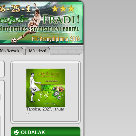
Mérkőzések
Múltidéző
Tapolca, 2027. január
9.
OLDALAK