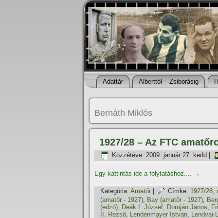
Adattár
Alberttól – Zsiborásig
H
Bernáth Miklós
1927/28 – Az FTC amatőr
Közzétéve:
2009. január 27. kedd
|
Egy kattintás ide a folytatáshoz....
→
Kategória:
Amatőr
|
Címke:
1927/28
,
(amatőr - 1927)
,
Bay (amatőr - 1927)
,
Ber
(edző)
,
Deák I. József
,
Domján János
,
Fr
II. Rezső
,
Lendenmayer István
,
Lendvai-