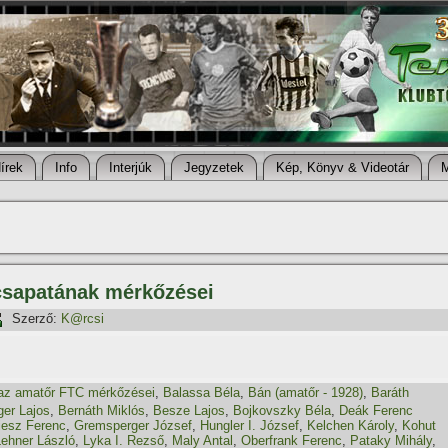
í­rek
Info
Interjúk
Jegyzetek
Kép, Könyv & Videotár
csapatának mérkőzései
Szerző:
K@rcsi
az amatőr FTC mérkőzései
,
Balassa Béla
,
Bán (amatőr - 1928)
,
Baráth
ger Lajos
,
Bernáth Miklós
,
Besze Lajos
,
Bojkovszky Béla
,
Deák Ferenc
iesz Ferenc
,
Gremsperger József
,
Hungler I. József
,
Kelchen Károly
,
Kohut
Lehner László
,
Lyka I. Rezső
,
Maly Antal
,
Oberfrank Ferenc
,
Pataky Mihály
,