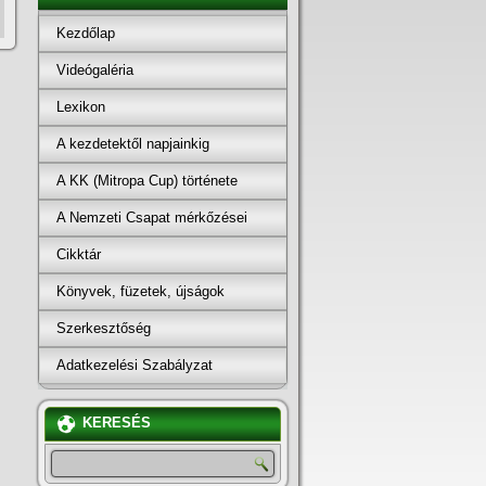
Kezdőlap
Videógaléria
Lexikon
A kezdetektől napjainkig
A KK (Mitropa Cup) története
A Nemzeti Csapat mérkőzései
Cikktár
Könyvek, füzetek, újságok
Szerkesztőség
Adatkezelési Szabályzat
KERESÉS