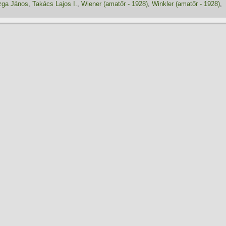
zga János
,
Takács Lajos I.
,
Wiener (amatőr - 1928)
,
Winkler (amatőr - 1928)
,