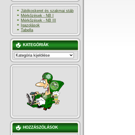
Játékoskeret és szakmai stáb
Mérkőzések - NB I
Mérkőzések - NB III
Igazolások
Tabella
KATEGÓRIÁK
KATEGÓRIÁK
HOZZÁSZÓLÁSOK