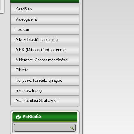
Kezdőlap
Videógaléria
Lexikon
A kezdetektől napjainkig
A KK (Mitropa Cup) története
A Nemzeti Csapat mérkőzései
Cikktár
Könyvek, füzetek, újságok
Szerkesztőség
Adatkezelési Szabályzat
KERESÉS