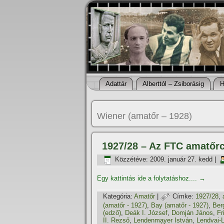
Adattár
Alberttól – Zsiborásig
H
Wiener (amatőr – 1928)
1927/28 – Az FTC amatőr
Közzétéve:
2009. január 27. kedd
|
Egy kattintás ide a folytatáshoz....
→
Kategória:
Amatőr
|
Címke:
1927/28
,
(amatőr - 1927)
,
Bay (amatőr - 1927)
,
Ber
(edző)
,
Deák I. József
,
Domján János
,
Fr
II. Rezső
,
Lendenmayer István
,
Lendvai-