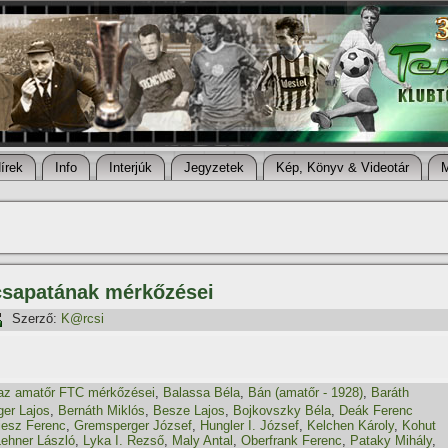
í­rek
Info
Interjúk
Jegyzetek
Kép, Könyv & Videotár
csapatának mérkőzései
Szerző:
K@rcsi
az amatőr FTC mérkőzései
,
Balassa Béla
,
Bán (amatőr - 1928)
,
Baráth
ger Lajos
,
Bernáth Miklós
,
Besze Lajos
,
Bojkovszky Béla
,
Deák Ferenc
iesz Ferenc
,
Gremsperger József
,
Hungler I. József
,
Kelchen Károly
,
Kohut
Lehner László
,
Lyka I. Rezső
,
Maly Antal
,
Oberfrank Ferenc
,
Pataky Mihály
,