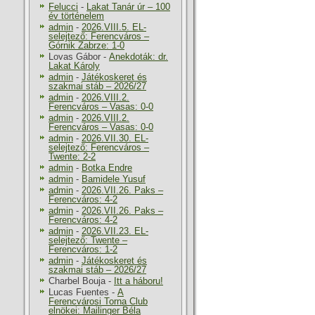
Felucci
-
Lakat Tanár úr – 100
év történelem
admin
-
2026.VIII.5. EL-
selejtező: Ferencváros –
Górnik Zabrze: 1-0
Lovas Gábor
-
Anekdoták: dr.
Lakat Károly
admin
-
Játékoskeret és
szakmai stáb – 2026/27
admin
-
2026.VIII.2.
Ferencváros – Vasas: 0-0
admin
-
2026.VIII.2.
Ferencváros – Vasas: 0-0
admin
-
2026.VII.30. EL-
selejtező: Ferencváros –
Twente: 2-2
admin
-
Botka Endre
admin
-
Bamidele Yusuf
admin
-
2026.VII.26. Paks –
Ferencváros: 4-2
admin
-
2026.VII.26. Paks –
Ferencváros: 4-2
admin
-
2026.VII.23. EL-
selejtező: Twente –
Ferencváros: 1-2
admin
-
Játékoskeret és
szakmai stáb – 2026/27
Charbel Bouja
-
Itt a háboru!
Lucas Fuentes
-
A
Ferencvárosi Torna Club
elnökei: Mailinger Béla