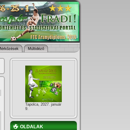
Mérkőzések
Múltidéző
Tapolca, 2027. január
9.
OLDALAK