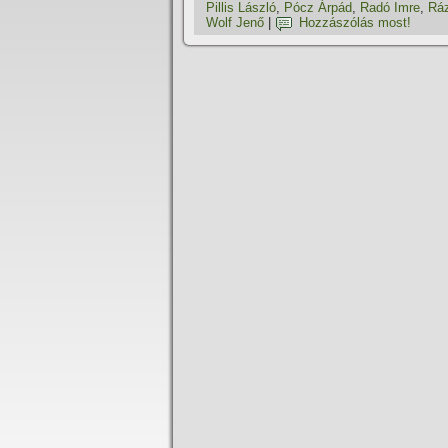
Pillis László
,
Pócz Árpád
,
Radó Imre
,
Rá
Wolf Jenő
|
Hozzászólás most!