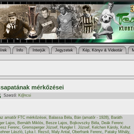
í­rek
Info
Interjúk
Jegyzetek
Kép, Könyv & Videotár
csapatának mérkőzései
Szerző:
K@rcsi
az amatőr FTC mérkőzései
,
Balassa Béla
,
Bán (amatőr - 1928)
,
Baráth
ger Lajos
,
Bernáth Miklós
,
Besze Lajos
,
Bojkovszky Béla
,
Deák Ferenc
iesz Ferenc
,
Gremsperger József
,
Hungler I. József
,
Kelchen Károly
,
Kohut
Lehner László
,
Lyka I. Rezső
,
Maly Antal
,
Oberfrank Ferenc
,
Pataky Mihály
,