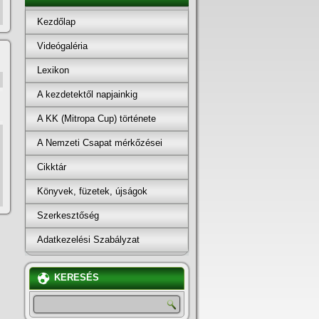
Kezdőlap
Videógaléria
Lexikon
A kezdetektől napjainkig
A KK (Mitropa Cup) története
A Nemzeti Csapat mérkőzései
Cikktár
Könyvek, füzetek, újságok
Szerkesztőség
Adatkezelési Szabályzat
KERESÉS