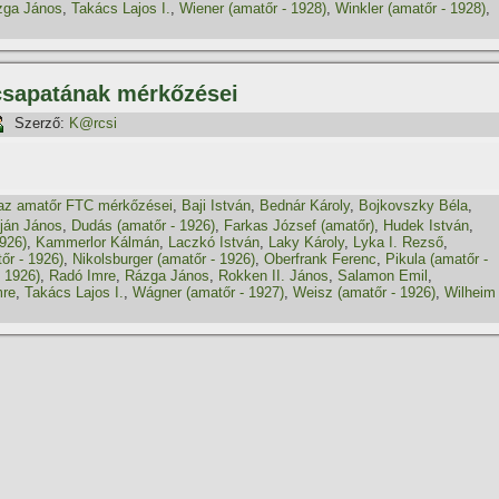
zga János
,
Takács Lajos I.
,
Wiener (amatőr - 1928)
,
Winkler (amatőr - 1928)
,
csapatának mérkőzései
Szerző:
K@rcsi
az amatőr FTC mérkőzései
,
Baji István
,
Bednár Károly
,
Bojkovszky Béla
,
ján János
,
Dudás (amatőr - 1926)
,
Farkas József (amatőr)
,
Hudek István
,
926)
,
Kammerlor Kálmán
,
Laczkó István
,
Laky Károly
,
Lyka I. Rezső
,
őr - 1926)
,
Nikolsburger (amatőr - 1926)
,
Oberfrank Ferenc
,
Pikula (amatőr -
 1926)
,
Radó Imre
,
Rázga János
,
Rokken II. János
,
Salamon Emil
,
mre
,
Takács Lajos I.
,
Wágner (amatőr - 1927)
,
Weisz (amatőr - 1926)
,
Wilheim