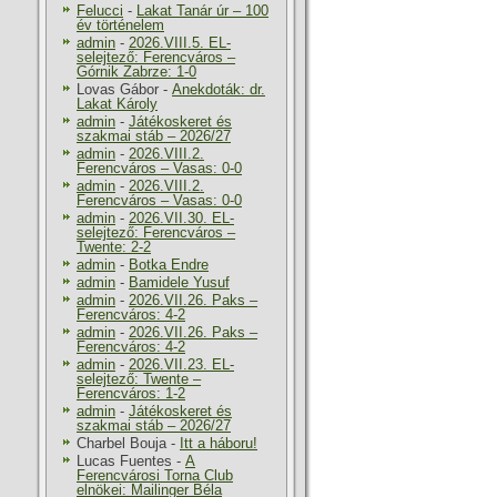
Felucci
-
Lakat Tanár úr – 100
év történelem
admin
-
2026.VIII.5. EL-
selejtező: Ferencváros –
Górnik Zabrze: 1-0
Lovas Gábor
-
Anekdoták: dr.
Lakat Károly
admin
-
Játékoskeret és
szakmai stáb – 2026/27
admin
-
2026.VIII.2.
Ferencváros – Vasas: 0-0
admin
-
2026.VIII.2.
Ferencváros – Vasas: 0-0
admin
-
2026.VII.30. EL-
selejtező: Ferencváros –
Twente: 2-2
admin
-
Botka Endre
admin
-
Bamidele Yusuf
admin
-
2026.VII.26. Paks –
Ferencváros: 4-2
admin
-
2026.VII.26. Paks –
Ferencváros: 4-2
admin
-
2026.VII.23. EL-
selejtező: Twente –
Ferencváros: 1-2
admin
-
Játékoskeret és
szakmai stáb – 2026/27
Charbel Bouja
-
Itt a háboru!
Lucas Fuentes
-
A
Ferencvárosi Torna Club
elnökei: Mailinger Béla