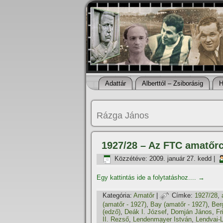
Adattár
Alberttól – Zsiborásig
H
Rázga János
1927/28 – Az FTC amatőr
Közzétéve:
2009. január 27. kedd
|
Egy kattintás ide a folytatáshoz....
→
Kategória:
Amatőr
|
Címke:
1927/28
,
(amatőr - 1927)
,
Bay (amatőr - 1927)
,
Ber
(edző)
,
Deák I. József
,
Domján János
,
Fr
II. Rezső
,
Lendenmayer István
,
Lendvai-