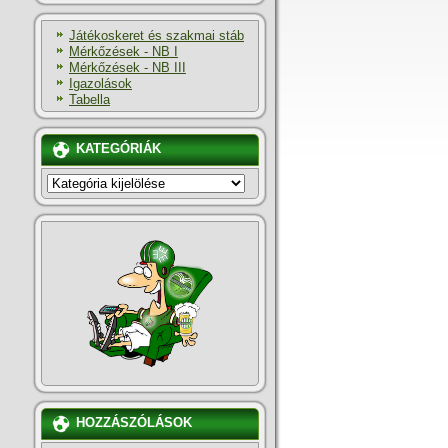
Játékoskeret és szakmai stáb
Mérkőzések - NB I
Mérkőzések - NB III
Igazolások
Tabella
KATEGÓRIÁK
KATEGÓRIÁK
HOZZÁSZÓLÁSOK