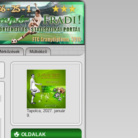
Mérkőzések
Múltidéző
Tapolca, 2027. január
9.
OLDALAK