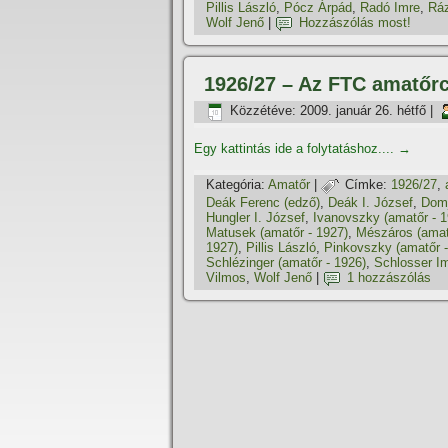
Pillis László
,
Pócz Árpád
,
Radó Imre
,
Rá
Wolf Jenő
|
Hozzászólás most!
1926/27 – Az FTC amatőr
Közzétéve:
2009. január 26. hétfő
|
Egy kattintás ide a folytatáshoz....
→
Kategória:
Amatőr
|
Címke:
1926/27
,
Deák Ferenc (edző)
,
Deák I. József
,
Dom
Hungler I. József
,
Ivanovszky (amatőr - 1
Matusek (amatőr - 1927)
,
Mészáros (amat
1927)
,
Pillis László
,
Pinkovszky (amatőr -
Schlézinger (amatőr - 1926)
,
Schlosser I
Vilmos
,
Wolf Jenő
|
1 hozzászólás