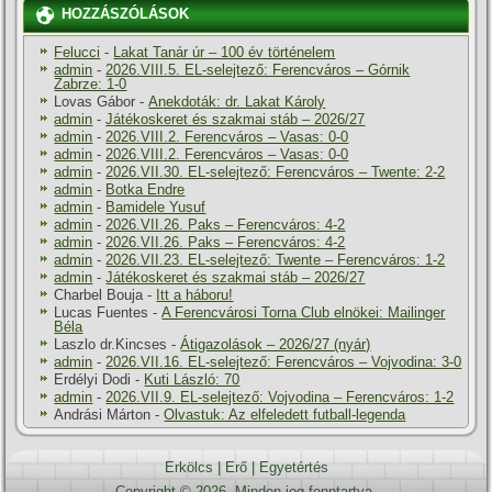
HOZZÁSZÓLÁSOK
Felucci
-
Lakat Tanár úr – 100 év történelem
admin
-
2026.VIII.5. EL-selejtező: Ferencváros – Górnik
Zabrze: 1-0
Lovas Gábor
-
Anekdoták: dr. Lakat Károly
admin
-
Játékoskeret és szakmai stáb – 2026/27
admin
-
2026.VIII.2. Ferencváros – Vasas: 0-0
admin
-
2026.VIII.2. Ferencváros – Vasas: 0-0
admin
-
2026.VII.30. EL-selejtező: Ferencváros – Twente: 2-2
admin
-
Botka Endre
admin
-
Bamidele Yusuf
admin
-
2026.VII.26. Paks – Ferencváros: 4-2
admin
-
2026.VII.26. Paks – Ferencváros: 4-2
admin
-
2026.VII.23. EL-selejtező: Twente – Ferencváros: 1-2
admin
-
Játékoskeret és szakmai stáb – 2026/27
Charbel Bouja
-
Itt a háboru!
Lucas Fuentes
-
A Ferencvárosi Torna Club elnökei: Mailinger
Béla
Laszlo dr.Kincses
-
Átigazolások – 2026/27 (nyár)
admin
-
2026.VII.16. EL-selejtező: Ferencváros – Vojvodina: 3-0
Erdélyi Dodi
-
Kuti László: 70
admin
-
2026.VII.9. EL-selejtező: Vojvodina – Ferencváros: 1-2
Andrási Márton
-
Olvastuk: Az elfeledett futball-legenda
Erkölcs
|
Erő
|
Egyetértés
Copyright © 2026. Minden jog fenntartva.