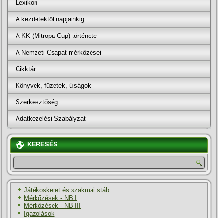
Lexikon
A kezdetektől napjainkig
A KK (Mitropa Cup) története
A Nemzeti Csapat mérkőzései
Cikktár
Könyvek, füzetek, újságok
Szerkesztőség
Adatkezelési Szabályzat
KERESÉS
Játékoskeret és szakmai stáb
Mérkőzések - NB I
Mérkőzések - NB III
Igazolások