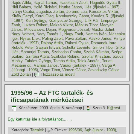
Hajdu Attila
,
Hajnal Tamás
,
Haselbach Zsolt
,
Hegedüs Gyula II.
,
Hidi Balázs
,
Holló Richárd
,
Hrutka János
,
Illés (ifjúsági - 1997)
,
Iványi Csaba
,
Jagodics Zoltán
,
Jerome Lua
,
Keresztes Viktor
,
Király Gergő
,
Korol Oleg
,
Korolovszky Gábor
,
Kovács R. (ifjúsági
- 1997)
,
Kun György
,
Kuznyecov Szergej
,
Lilik Pál
,
Limperger
Zsolt
,
Lukács Róbert
,
Maksó Viktor
,
Márkus Tibor
,
Megyeri
János
,
Milovanovic Dejan
,
Mogyorósi József
,
Mucha Bálint
,
Nagy Norbert
,
Nagy Tamás I.
,
Nagy Zsolt
,
Nemes Iván
,
Nicsenko
Igor
,
Nyilas Elek
,
Páling Zsolt
,
Páva Zoltán
,
Pavkó János
,
Pintye
(tartalék - 1997)
,
Rajnay Attila
,
Rákosi Gyula
,
Romanek Imre
,
Rubold Péter
,
Sabján István
,
Schultz Levente
,
Simon Tibor
,
Sitku
Illés
,
Somorjai Tamás
,
Szabados Csaba
,
Szabó Kálmán
,
Szépe
Szilárd
,
Szirtesi Attila
,
Szokolai Roland
,
Szollár Krisztián
,
Szűcs
Mihály
,
Takács György
,
Tamás Attila
,
Telek András
,
Touati
Meziane dr.
,
Vámos János
,
Váradi (tartalék - 1997)
,
Varga A.
(ifjúsági - 1996)
,
Varga Tibor
,
Vincze Gábor
,
Zavadszky Gábor
,
Zöld Zoltán
|
Hozzászólás most!
1995/96 – Az FTC tartalék- és
ificsapatának mérkőzései
Közzétéve:
2009. április 5. vasárnap
|
Szerző:
K@rcsi
Egy kattintás ide a folytatáshoz....
→
Kategória:
Tartalék
|
Címke:
1995/96
,
Ágh (junior - 1993)
,