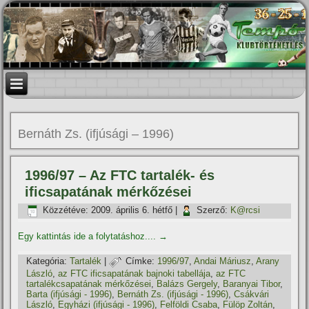
Bernáth Zs. (ifjúsági – 1996)
1996/97 – Az FTC tartalék- és
ificsapatának mérkőzései
Közzétéve:
2009. április 6. hétfő
|
Szerző:
K@rcsi
Egy kattintás ide a folytatáshoz....
→
Kategória:
Tartalék
|
Címke:
1996/97
,
Andai Máriusz
,
Arany
László
,
az FTC ificsapatának bajnoki tabellája
,
az FTC
tartalékcsapatának mérkőzései
,
Balázs Gergely
,
Baranyai Tibor
,
Barta (ifjúsági - 1996)
,
Bernáth Zs. (ifjúsági - 1996)
,
Csákvári
László
,
Egyházi (ifjúsági - 1996)
,
Felföldi Csaba
,
Fülöp Zoltán
,