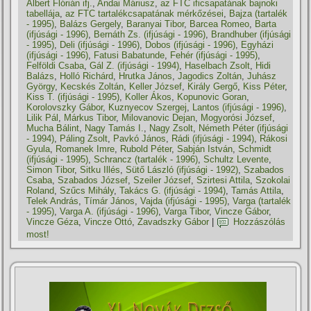
Albert Flórián ifj.
,
Andai Máriusz
,
az FTC ificsapatának bajnoki
tabellája
,
az FTC tartalékcsapatának mérkőzései
,
Bajza (tartalék
- 1995)
,
Balázs Gergely
,
Baranyai Tibor
,
Barcea Romeo
,
Barta
(ifjúsági - 1996)
,
Bernáth Zs. (ifjúsági - 1996)
,
Brandhuber (ifjúsági
- 1995)
,
Deli (ifjúsági - 1996)
,
Dobos (ifjúsági - 1996)
,
Egyházi
(ifjúsági - 1996)
,
Fatusi Babatunde
,
Fehér (ifjúsági - 1995)
,
Felföldi Csaba
,
Gál Z. (ifjúsági - 1994)
,
Haselbach Zsolt
,
Hidi
Balázs
,
Holló Richárd
,
Hrutka János
,
Jagodics Zoltán
,
Juhász
György
,
Kecskés Zoltán
,
Keller József
,
Király Gergő
,
Kiss Péter
,
Kiss T. (ifjúsági - 1995)
,
Koller Ákos
,
Kopunovic Goran
,
Korolovszky Gábor
,
Kuznyecov Szergej
,
Lantos (ifjúsági - 1996)
,
Lilik Pál
,
Márkus Tibor
,
Milovanovic Dejan
,
Mogyorósi József
,
Mucha Bálint
,
Nagy Tamás I.
,
Nagy Zsolt
,
Németh Péter (ifjúsági
- 1994)
,
Páling Zsolt
,
Pavkó János
,
Rádi (ifjúsági - 1994)
,
Rákosi
Gyula
,
Romanek Imre
,
Rubold Péter
,
Sabján István
,
Schmidt
(ifjúsági - 1995)
,
Schrancz (tartalék - 1996)
,
Schultz Levente
,
Simon Tibor
,
Sitku Illés
,
Sütő László (ifjúsági - 1992)
,
Szabados
Csaba
,
Szabados József
,
Szeiler József
,
Szirtesi Attila
,
Szokolai
Roland
,
Szűcs Mihály
,
Takács G. (ifjúsági - 1994)
,
Tamás Attila
,
Telek András
,
Tí­már János
,
Vajda (ifjúsági - 1995)
,
Varga (tartalék
- 1995)
,
Varga A. (ifjúsági - 1996)
,
Varga Tibor
,
Vincze Gábor
,
Vincze Géza
,
Vincze Ottó
,
Zavadszky Gábor
|
Hozzászólás
most!