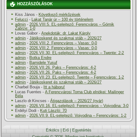
HOZZÁSZÓLÁSOK
Kiss János
-
Következő mérkőzések
Felucci
-
Lakat Tanár úr – 100 év történelem
admin
-
2026.VIII.5. EL-selejtező: Ferencváros – Górnik
Zabrze: 1-0
Lovas Gábor
-
Anekdoták: dr. Lakat Károly
admin
-
Játékoskeret és szakmai stáb – 2026/27
admin
-
2026.VIII.2. Ferencváros – Vasas: 0-0
admin
-
2026.VIII.2. Ferencváros – Vasas: 0-0
admin
-
2026.VII.30. EL-selejtező: Ferencváros – Twente: 2-2
admin
-
Botka Endre
admin
-
Bamidele Yusuf
admin
-
2026.VII.26. Paks – Ferencváros: 4-2
admin
-
2026.VII.26. Paks – Ferencváros: 4-2
admin
-
2026.VII.23. EL-selejtező: Twente – Ferencváros: 1-2
admin
-
Játékoskeret és szakmai stáb – 2026/27
Charbel Bouja
-
Itt a háboru!
Lucas Fuentes
-
A Ferencvárosi Torna Club elnökei: Mailinger
Béla
Laszlo dr.Kincses
-
Átigazolások – 2026/27 (nyár)
admin
-
2026.VII.16. EL-selejtező: Ferencváros – Vojvodina: 3-0
Erdélyi Dodi
-
Kuti László: 70
admin
-
2026.VII.9. EL-selejtező: Vojvodina – Ferencváros: 1-2
Erkölcs
|
Erő
|
Egyetértés
Copyright © 2026. Minden jog fenntartva.