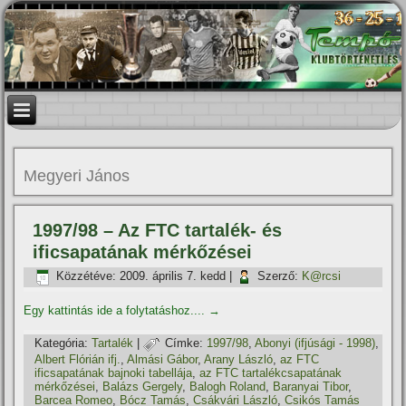
Megyeri János
1997/98 – Az FTC tartalék- és
ificsapatának mérkőzései
Közzétéve:
2009. április 7. kedd
|
Szerző:
K@rcsi
Egy kattintás ide a folytatáshoz....
→
Kategória:
Tartalék
|
Címke:
1997/98
,
Abonyi (ifjúsági - 1998)
,
Albert Flórián ifj.
,
Almási Gábor
,
Arany László
,
az FTC
ificsapatának bajnoki tabellája
,
az FTC tartalékcsapatának
mérkőzései
,
Balázs Gergely
,
Balogh Roland
,
Baranyai Tibor
,
Barcea Romeo
,
Bócz Tamás
,
Csákvári László
,
Csikós Tamás