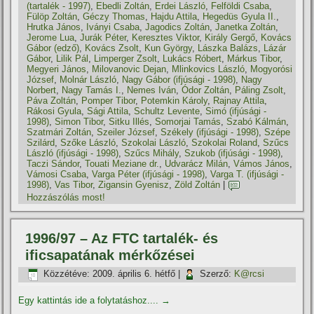
(tartalék - 1997)
,
Ebedli Zoltán
,
Erdei László
,
Felföldi Csaba
,
Fülöp Zoltán
,
Géczy Thomas
,
Hajdu Attila
,
Hegedüs Gyula II.
,
Hrutka János
,
Iványi Csaba
,
Jagodics Zoltán
,
Janetka Zoltán
,
Jerome Lua
,
Jurák Péter
,
Keresztes Viktor
,
Király Gergő
,
Kovács
Gábor (edző)
,
Kovács Zsolt
,
Kun György
,
Lászka Balázs
,
Lázár
Gábor
,
Lilik Pál
,
Limperger Zsolt
,
Lukács Róbert
,
Márkus Tibor
,
Megyeri János
,
Milovanovic Dejan
,
Mlinkovics László
,
Mogyorósi
József
,
Molnár László
,
Nagy Gábor (ifjúsági - 1998)
,
Nagy
Norbert
,
Nagy Tamás I.
,
Nemes Iván
,
Ódor Zoltán
,
Páling Zsolt
,
Páva Zoltán
,
Pomper Tibor
,
Potemkin Károly
,
Rajnay Attila
,
Rákosi Gyula
,
Sági Attila
,
Schultz Levente
,
Simó (ifjúsági -
1998)
,
Simon Tibor
,
Sitku Illés
,
Somorjai Tamás
,
Szabó Kálmán
,
Szatmári Zoltán
,
Szeiler József
,
Székely (ifjúsági - 1998)
,
Szépe
Szilárd
,
Szőke László
,
Szokolai László
,
Szokolai Roland
,
Szűcs
László (ifjúsági - 1998)
,
Szűcs Mihály
,
Szukob (ifjúsági - 1998)
,
Taczi Sándor
,
Touati Meziane dr.
,
Udvarácz Milán
,
Vámos János
,
Vámosi Csaba
,
Varga Péter (ifjúsági - 1998)
,
Varga T. (ifjúsági -
1998)
,
Vas Tibor
,
Zigansin Gyenisz
,
Zöld Zoltán
|
Hozzászólás most!
1996/97 – Az FTC tartalék- és
ificsapatának mérkőzései
Közzétéve:
2009. április 6. hétfő
|
Szerző:
K@rcsi
Egy kattintás ide a folytatáshoz....
→