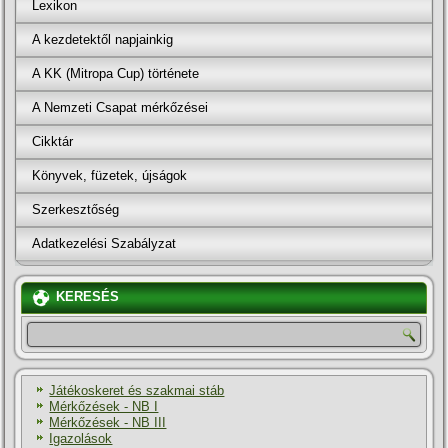
Lexikon
A kezdetektől napjainkig
A KK (Mitropa Cup) története
A Nemzeti Csapat mérkőzései
Cikktár
Könyvek, füzetek, újságok
Szerkesztőség
Adatkezelési Szabályzat
KERESÉS
Játékoskeret és szakmai stáb
Mérkőzések - NB I
Mérkőzések - NB III
Igazolások