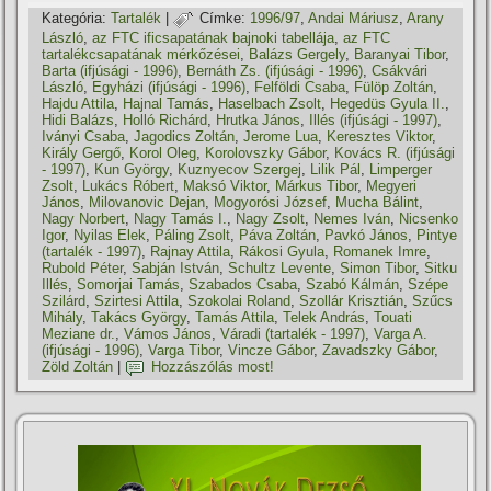
Kategória:
Tartalék
|
Címke:
1996/97
,
Andai Máriusz
,
Arany
László
,
az FTC ificsapatának bajnoki tabellája
,
az FTC
tartalékcsapatának mérkőzései
,
Balázs Gergely
,
Baranyai Tibor
,
Barta (ifjúsági - 1996)
,
Bernáth Zs. (ifjúsági - 1996)
,
Csákvári
László
,
Egyházi (ifjúsági - 1996)
,
Felföldi Csaba
,
Fülöp Zoltán
,
Hajdu Attila
,
Hajnal Tamás
,
Haselbach Zsolt
,
Hegedüs Gyula II.
,
Hidi Balázs
,
Holló Richárd
,
Hrutka János
,
Illés (ifjúsági - 1997)
,
Iványi Csaba
,
Jagodics Zoltán
,
Jerome Lua
,
Keresztes Viktor
,
Király Gergő
,
Korol Oleg
,
Korolovszky Gábor
,
Kovács R. (ifjúsági
- 1997)
,
Kun György
,
Kuznyecov Szergej
,
Lilik Pál
,
Limperger
Zsolt
,
Lukács Róbert
,
Maksó Viktor
,
Márkus Tibor
,
Megyeri
János
,
Milovanovic Dejan
,
Mogyorósi József
,
Mucha Bálint
,
Nagy Norbert
,
Nagy Tamás I.
,
Nagy Zsolt
,
Nemes Iván
,
Nicsenko
Igor
,
Nyilas Elek
,
Páling Zsolt
,
Páva Zoltán
,
Pavkó János
,
Pintye
(tartalék - 1997)
,
Rajnay Attila
,
Rákosi Gyula
,
Romanek Imre
,
Rubold Péter
,
Sabján István
,
Schultz Levente
,
Simon Tibor
,
Sitku
Illés
,
Somorjai Tamás
,
Szabados Csaba
,
Szabó Kálmán
,
Szépe
Szilárd
,
Szirtesi Attila
,
Szokolai Roland
,
Szollár Krisztián
,
Szűcs
Mihály
,
Takács György
,
Tamás Attila
,
Telek András
,
Touati
Meziane dr.
,
Vámos János
,
Váradi (tartalék - 1997)
,
Varga A.
(ifjúsági - 1996)
,
Varga Tibor
,
Vincze Gábor
,
Zavadszky Gábor
,
Zöld Zoltán
|
Hozzászólás most!