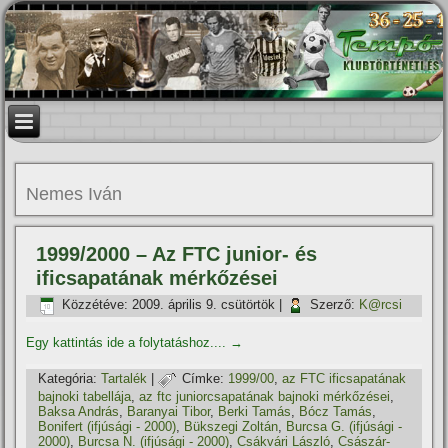
Nemes Iván
1999/2000 – Az FTC junior- és
ificsapatának mérkőzései
Közzétéve:
2009. április 9. csütörtök
|
Szerző:
K@rcsi
Egy kattintás ide a folytatáshoz....
→
Kategória:
Tartalék
|
Címke:
1999/00
,
az FTC ificsapatának
bajnoki tabellája
,
az ftc juniorcsapatának bajnoki mérkőzései
,
Baksa András
,
Baranyai Tibor
,
Berki Tamás
,
Bócz Tamás
,
Bonifert (ifjúsági - 2000)
,
Bükszegi Zoltán
,
Burcsa G. (ifjúsági -
2000)
,
Burcsa N. (ifjúsági - 2000)
,
Csákvári László
,
Császár-