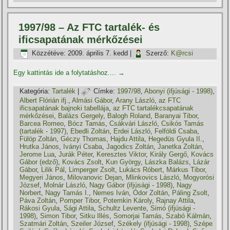
1997/98 – Az FTC tartalék- és
ificsapatának mérkőzései
Közzétéve:
2009. április 7. kedd
|
Szerző:
K@rcsi
Egy kattintás ide a folytatáshoz....
→
Kategória:
Tartalék
|
Címke:
1997/98
,
Abonyi (ifjúsági - 1998)
,
Albert Flórián ifj.
,
Almási Gábor
,
Arany László
,
az FTC
ificsapatának bajnoki tabellája
,
az FTC tartalékcsapatának
mérkőzései
,
Balázs Gergely
,
Balogh Roland
,
Baranyai Tibor
,
Barcea Romeo
,
Bócz Tamás
,
Csákvári László
,
Csikós Tamás
(tartalék - 1997)
,
Ebedli Zoltán
,
Erdei László
,
Felföldi Csaba
,
Fülöp Zoltán
,
Géczy Thomas
,
Hajdu Attila
,
Hegedüs Gyula II.
,
Hrutka János
,
Iványi Csaba
,
Jagodics Zoltán
,
Janetka Zoltán
,
Jerome Lua
,
Jurák Péter
,
Keresztes Viktor
,
Király Gergő
,
Kovács
Gábor (edző)
,
Kovács Zsolt
,
Kun György
,
Lászka Balázs
,
Lázár
Gábor
,
Lilik Pál
,
Limperger Zsolt
,
Lukács Róbert
,
Márkus Tibor
,
Megyeri János
,
Milovanovic Dejan
,
Mlinkovics László
,
Mogyorósi
József
,
Molnár László
,
Nagy Gábor (ifjúsági - 1998)
,
Nagy
Norbert
,
Nagy Tamás I.
,
Nemes Iván
,
Ódor Zoltán
,
Páling Zsolt
,
Páva Zoltán
,
Pomper Tibor
,
Potemkin Károly
,
Rajnay Attila
,
Rákosi Gyula
,
Sági Attila
,
Schultz Levente
,
Simó (ifjúsági -
1998)
,
Simon Tibor
,
Sitku Illés
,
Somorjai Tamás
,
Szabó Kálmán
,
Szatmári Zoltán
,
Szeiler József
,
Székely (ifjúsági - 1998)
,
Szépe