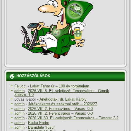
HOZZÁSZÓLÁSOK
Felucci
-
Lakat Tanár úr – 100 év történelem
admin
-
2026.VIII.5. EL-selejtező: Ferencváros – Górnik
Zabrze: 1-0
Lovas Gábor
-
Anekdoták: dr. Lakat Károly
admin
-
Játékoskeret és szakmai stáb – 2026/27
admin
-
2026.VIII.2. Ferencváros – Vasas: 0-0
admin
-
2026.VIII.2. Ferencváros – Vasas: 0-0
admin
-
2026.VII.30. EL-selejtező: Ferencváros – Twente: 2-2
admin
-
Botka Endre
admin
-
Bamidele Yusuf