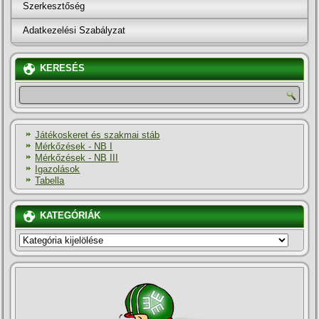
Szerkesztőség
Adatkezelési Szabályzat
KERESÉS
Játékoskeret és szakmai stáb
Mérkőzések - NB I
Mérkőzések - NB III
Igazolások
Tabella
KATEGÓRIÁK
KATEGÓRIÁK