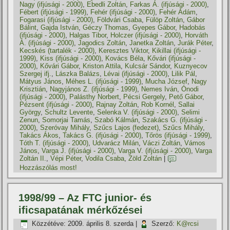
Nagy (ifjúsági - 2000)
,
Ebedli Zoltán
,
Farkas Á. (ifjúsági - 2000)
,
Fébert (ifjúsági - 1999)
,
Fehér (ifjúsági - 2000)
,
Fehér Ádám
,
Fogarasi (ifjúsági - 2000)
,
Földvári Csaba
,
Fülöp Zoltán
,
Gábor
Bálint
,
Gajda István
,
Géczy Thomas
,
Gyepes Gábor
,
Hadobás
(ifjúsági - 2000)
,
Halgas Tibor
,
Holczer (ifjúsági - 2000)
,
Horváth
Á. (ifjúsági - 2000)
,
Jagodics Zoltán
,
Janetka Zoltán
,
Jurák Péter
,
Kecskés (tartalék - 2000)
,
Keresztes Viktor
,
Kikillai (ifjúsági -
1999)
,
Kiss (ifjúsági - 2000)
,
Kovács Béla
,
Kővári (ifjúsági -
2000)
,
Kővári Gábor
,
Kriston Attila
,
Kulcsár Sándor
,
Kuznyecov
Szergej ifj.
,
Lászka Balázs
,
Lévai (ifjúsági - 2000)
,
Lilik Pál
,
Mátyus János
,
Méhes L. (ifjúsági - 1999)
,
Mucha József
,
Nagy
Krisztián
,
Nagyjános Z. (ifjúsági - 1999)
,
Nemes Iván
,
Ónodi
(ifjúsági - 2000)
,
Palásthy Norbert
,
Pécsi Gergely
,
Pető Gábor
,
Pézsent (ifjúsági - 2000)
,
Rajnay Zoltán
,
Rob Kornél
,
Sallai
György
,
Schultz Levente
,
Selenka V. (ifjúsági - 2000)
,
Selimi
Zenun
,
Somorjai Tamás
,
Szabó Kálmán
,
Szakács G. (ifjúsági -
2000)
,
Szeróvay Mihály
,
Szűcs Lajos (fedezet)
,
Szűcs Mihály
,
Takács Ákos
,
Takács G. (ifjúsági - 2000)
,
Tőrös (ifjúsági - 1999)
,
Tóth T. (ifjúsági - 2000)
,
Udvarácz Milán
,
Váczi Zoltán
,
Vámos
János
,
Varga J. (ifjúsági - 2000)
,
Varga V. (ifjúsági - 2000)
,
Varga
Zoltán II.
,
Vépi Péter
,
Vodila Csaba
,
Zöld Zoltán
|
Hozzászólás most!
1998/99 – Az FTC junior- és
ificsapatának mérkőzései
Közzétéve:
2009. április 8. szerda
|
Szerző:
K@rcsi