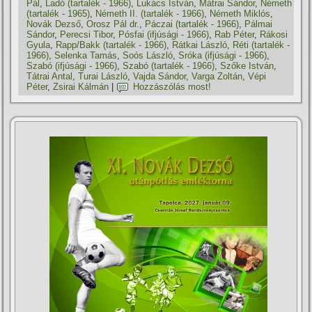
Pál
,
Ladó (tartalék - 1966)
,
Lukács István
,
Mátrai Sándor
,
Németh
(tartalék - 1965)
,
Németh II. (tartalék - 1966)
,
Németh Miklós
,
Novák Dezső
,
Orosz Pál dr.
,
Páczai (tartalék - 1966)
,
Pálmai
Sándor
,
Perecsi Tibor
,
Pósfai (ifjúsági - 1966)
,
Rab Péter
,
Rákosi
Gyula
,
Rapp/Bakk (tartalék - 1966)
,
Rátkai László
,
Réti (tartalék -
1966)
,
Selenka Tamás
,
Soós László
,
Sróka (ifjúsági - 1966)
,
Szabó (ifjúsági - 1966)
,
Szabó (tartalék - 1966)
,
Szőke István
,
Tátrai Antal
,
Turai László
,
Vajda Sándor
,
Varga Zoltán
,
Vépi
Péter
,
Zsirai Kálmán
|
Hozzászólás most!