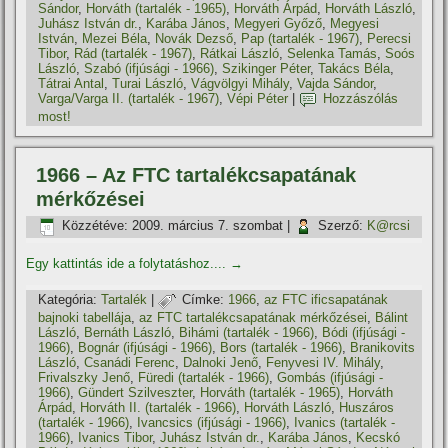
Sándor
,
Horváth (tartalék - 1965)
,
Horváth Árpád
,
Horváth László
,
Juhász István dr.
,
Karába János
,
Megyeri Győző
,
Megyesi
István
,
Mezei Béla
,
Novák Dezső
,
Pap (tartalék - 1967)
,
Perecsi
Tibor
,
Rád (tartalék - 1967)
,
Rátkai László
,
Selenka Tamás
,
Soós
László
,
Szabó (ifjúsági - 1966)
,
Szikinger Péter
,
Takács Béla
,
Tátrai Antal
,
Turai László
,
Vágvölgyi Mihály
,
Vajda Sándor
,
Varga/Varga II. (tartalék - 1967)
,
Vépi Péter
|
Hozzászólás
most!
1966 – Az FTC tartalékcsapatának
mérkőzései
Közzétéve:
2009. március 7. szombat
|
Szerző:
K@rcsi
Egy kattintás ide a folytatáshoz....
→
Kategória:
Tartalék
|
Címke:
1966
,
az FTC ificsapatának
bajnoki tabellája
,
az FTC tartalékcsapatának mérkőzései
,
Bálint
László
,
Bernáth László
,
Bihámi (tartalék - 1966)
,
Bódi (ifjúsági -
1966)
,
Bognár (ifjúsági - 1966)
,
Bors (tartalék - 1966)
,
Branikovits
László
,
Csanádi Ferenc
,
Dalnoki Jenő
,
Fenyvesi IV. Mihály
,
Frivalszky Jenő
,
Füredi (tartalék - 1966)
,
Gombás (ifjúsági -
1966)
,
Gündert Szilveszter
,
Horváth (tartalék - 1965)
,
Horváth
Árpád
,
Horváth II. (tartalék - 1966)
,
Horváth László
,
Huszáros
(tartalék - 1966)
,
Ivancsics (ifjúsági - 1966)
,
Ivanics (tartalék -
1966)
,
Ivanics Tibor
,
Juhász István dr.
,
Karába János
,
Kecskó