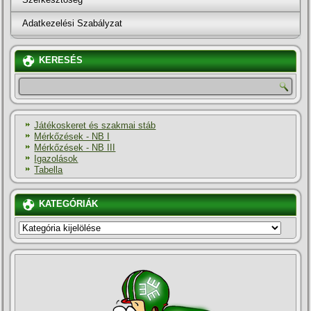
Adatkezelési Szabályzat
KERESÉS
Játékoskeret és szakmai stáb
Mérkőzések - NB I
Mérkőzések - NB III
Igazolások
Tabella
KATEGÓRIÁK
KATEGÓRIÁK