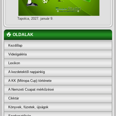
Tapolca, 2027. január 9.
OLDALAK
Kezdőlap
Videógaléria
Lexikon
A kezdetektől napjainkig
A KK (Mitropa Cup) története
A Nemzeti Csapat mérkőzései
Cikktár
Könyvek, füzetek, újságok
Szerkesztőség