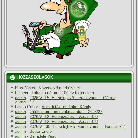
HOZZÁSZÓLÁSOK
Kiss János
-
Következő mérkőzések
Felucci
-
Lakat Tanár úr – 100 év történelem
admin
-
2026.VIII.5. EL-selejtező: Ferencváros – Górnik
Zabrze: 1-0
Lovas Gábor
-
Anekdoták: dr. Lakat Károly
admin
-
Játékoskeret és szakmai stáb – 2026/27
admin
-
2026.VIII.2. Ferencváros – Vasas: 0-0
admin
-
2026.VIII.2. Ferencváros – Vasas: 0-0
admin
-
2026.VII.30. EL-selejtező: Ferencváros – Twente: 2-2
admin
-
Botka Endre
admin
-
Bamidele Yusuf