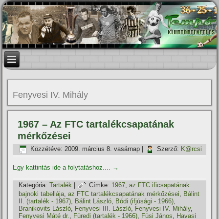
Fenyvesi IV. Mihály
1967 – Az FTC tartalékcsapatának
mérkőzései
Közzétéve:
2009. március 8. vasárnap
|
Szerző:
K@rcsi
Egy kattintás ide a folytatáshoz....
→
Kategória:
Tartalék
|
Címke:
1967
,
az FTC ificsapatának
bajnoki tabellája
,
az FTC tartalékcsapatának mérkőzései
,
Bálint
II. (tartalék - 1967)
,
Bálint László
,
Bódi (ifjúsági - 1966)
,
Branikovits László
,
Fenyvesi III. László
,
Fenyvesi IV. Mihály
,
Fenyvesi Máté dr.
,
Füredi (tartalék - 1966)
,
Füsi János
,
Havasi