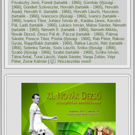
Frivalszky Jenő
,
Füredi (tartalék - 1966)
,
Gombás (ifjúsági -
1966)
,
Gündert Szilveszter
,
Horváth (tartalék - 1965)
,
Horváth
Árpád
,
Horváth II. (tartalék - 1966)
,
Horváth László
,
Huszáros
(tartalék - 1966)
,
Ivancsics (ifjúsági - 1966)
,
Ivanics (tartalék -
1966)
,
Ivanics Tibor
,
Juhász István dr.
,
Karába János
,
Kecskó
Pál
,
Ladó (tartalék - 1966)
,
Lukács István
,
Mátrai Sándor
,
Németh
(tartalék - 1965)
,
Németh II. (tartalék - 1966)
,
Németh Miklós
,
Novák Dezső
,
Orosz Pál dr.
,
Páczai (tartalék - 1966)
,
Pálmai
Sándor
,
Perecsi Tibor
,
Pósfai (ifjúsági - 1966)
,
Rab Péter
,
Rákosi
Gyula
,
Rapp/Bakk (tartalék - 1966)
,
Rátkai László
,
Réti (tartalék -
1966)
,
Selenka Tamás
,
Soós László
,
Sróka (ifjúsági - 1966)
,
Szabó (ifjúsági - 1966)
,
Szabó (tartalék - 1966)
,
Szőke István
,
Tátrai Antal
,
Turai László
,
Vajda Sándor
,
Varga Zoltán
,
Vépi
Péter
,
Zsirai Kálmán
|
Hozzászólás most!