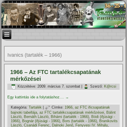
Ivanics (tartalék – 1966)
1966 – Az FTC tartalékcsapatának
mérkőzései
Közzétéve:
2009. március 7. szombat
|
Szerző:
K@rcsi
Egy kattintás ide a folytatáshoz....
→
Kategória:
Tartalék
|
Címke:
1966
,
az FTC ificsapatának
bajnoki tabellája
,
az FTC tartalékcsapatának mérkőzései
,
Bálint
László
,
Bernáth László
,
Bihámi (tartalék - 1966)
,
Bódi (ifjúsági -
1966)
,
Bognár (ifjúsági - 1966)
,
Bors (tartalék - 1966)
,
Branikovits
László
,
Csanádi Ferenc
,
Dalnoki Jenő
,
Fenyvesi IV. Mihály
,