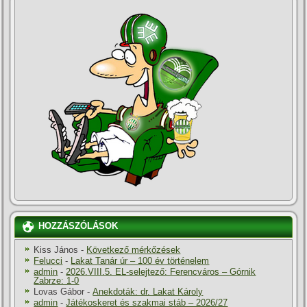
HOZZÁSZÓLÁSOK
Kiss János
-
Következő mérkőzések
Felucci
-
Lakat Tanár úr – 100 év történelem
admin
-
2026.VIII.5. EL-selejtező: Ferencváros – Górnik
Zabrze: 1-0
Lovas Gábor
-
Anekdoták: dr. Lakat Károly
admin
-
Játékoskeret és szakmai stáb – 2026/27