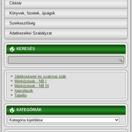
Cikktár
Könyvek, füzetek, újságok
Szerkesztőség
Adatkezelési Szabályzat
KERESÉS
Játékoskeret és szakmai stáb
Mérkőzések - NB I
Mérkőzések - NB III
Igazolások
Tabella
KATEGÓRIÁK
KATEGÓRIÁK