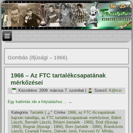
Gombás (ifjúsági – 1966)
1966 – Az FTC tartalékcsapatának
mérkőzései
Közzétéve:
2009. március 7. szombat
|
Szerző:
K@rcsi
Egy kattintás ide a folytatáshoz....
→
Kategória:
Tartalék
|
Címke:
1966
,
az FTC ificsapatának
bajnoki tabellája
,
az FTC tartalékcsapatának mérkőzései
,
Bálint
László
,
Bernáth László
,
Bihámi (tartalék - 1966)
,
Bódi (ifjúsági -
1966)
,
Bognár (ifjúsági - 1966)
,
Bors (tartalék - 1966)
,
Branikovits
László
,
Csanádi Ferenc
,
Dalnoki Jenő
,
Fenyvesi IV. Mihály
,