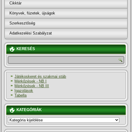
Cikktár
Könyvek, füzetek, újságok
Szerkesztőség
Adatkezelési Szabályzat
KERESÉS
Játékoskeret és szakmai stáb
Mérkőzések - NB I
Mérkőzések - NB III
Igazolások
Tabella
KATEGÓRIÁK
KATEGÓRIÁK