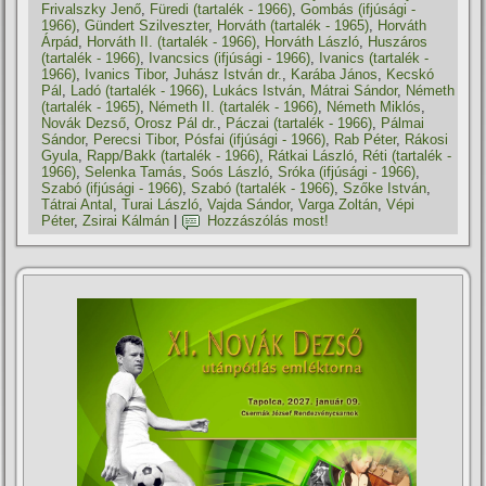
Frivalszky Jenő
,
Füredi (tartalék - 1966)
,
Gombás (ifjúsági -
1966)
,
Gündert Szilveszter
,
Horváth (tartalék - 1965)
,
Horváth
Árpád
,
Horváth II. (tartalék - 1966)
,
Horváth László
,
Huszáros
(tartalék - 1966)
,
Ivancsics (ifjúsági - 1966)
,
Ivanics (tartalék -
1966)
,
Ivanics Tibor
,
Juhász István dr.
,
Karába János
,
Kecskó
Pál
,
Ladó (tartalék - 1966)
,
Lukács István
,
Mátrai Sándor
,
Németh
(tartalék - 1965)
,
Németh II. (tartalék - 1966)
,
Németh Miklós
,
Novák Dezső
,
Orosz Pál dr.
,
Páczai (tartalék - 1966)
,
Pálmai
Sándor
,
Perecsi Tibor
,
Pósfai (ifjúsági - 1966)
,
Rab Péter
,
Rákosi
Gyula
,
Rapp/Bakk (tartalék - 1966)
,
Rátkai László
,
Réti (tartalék -
1966)
,
Selenka Tamás
,
Soós László
,
Sróka (ifjúsági - 1966)
,
Szabó (ifjúsági - 1966)
,
Szabó (tartalék - 1966)
,
Szőke István
,
Tátrai Antal
,
Turai László
,
Vajda Sándor
,
Varga Zoltán
,
Vépi
Péter
,
Zsirai Kálmán
|
Hozzászólás most!