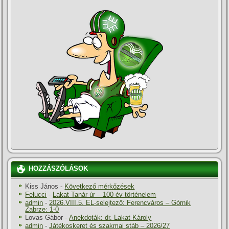
HOZZÁSZÓLÁSOK
Kiss János
-
Következő mérkőzések
Felucci
-
Lakat Tanár úr – 100 év történelem
admin
-
2026.VIII.5. EL-selejtező: Ferencváros – Górnik
Zabrze: 1-0
Lovas Gábor
-
Anekdoták: dr. Lakat Károly
admin
-
Játékoskeret és szakmai stáb – 2026/27