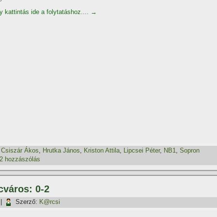
 kattintás ide a folytatáshoz....
→
,
Csiszár Ákos
,
Hrutka János
,
Kriston Attila
,
Lipcsei Péter
,
NB1
,
Sopron
2 hozzászólás
cváros: 0-2
|
Szerző:
K@rcsi