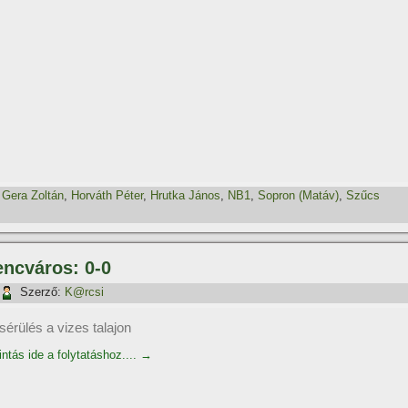
,
Gera Zoltán
,
Horváth Péter
,
Hrutka János
,
NB1
,
Sopron (Matáv)
,
Szűcs
encváros: 0-0
Szerző:
K@rcsi
sérülés a vizes talajon
intás ide a folytatáshoz....
→