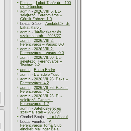
Felucci
-
Lakat Tanár úr – 100
év történelem
admin
-
2026.VIII.5. EL-
selejtező: Ferencváros –
Górnik Zabrze: 1-0
Lovas Gábor
-
Anekdoták: dr.
Lakat Károly
admin
-
Játékoskeret és
szakmai stáb – 2026/27
admin
-
2026.VIII.2.
Ferencváros – Vasas: 0-0
admin
-
2026.VIII.2.
Ferencváros – Vasas: 0-0
admin
-
2026.VII.30. EL-
selejtező: Ferencváros –
Twente: 2-2
admin
-
Botka Endre
admin
-
Bamidele Yusuf
admin
-
2026.VII.26. Paks –
Ferencváros: 4-2
admin
-
2026.VII.26. Paks –
Ferencváros: 4-2
admin
-
2026.VII.23. EL-
selejtező: Twente –
Ferencváros: 1-2
admin
-
Játékoskeret és
szakmai stáb – 2026/27
Charbel Bouja
-
Itt a háboru!
Lucas Fuentes
-
A
Ferencvárosi Torna Club
elnökei: Mailinger Béla