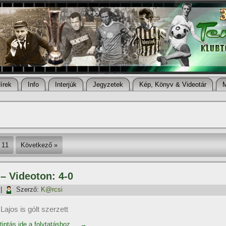
í­rek
Info
Interjúk
Jegyzetek
Kép, Könyv & Videotár
11
Következő »
 – Videoton: 4-0
|
Szerző:
K@rcsi
ajos is gólt szerzett
tintás ide a folytatáshoz....
→