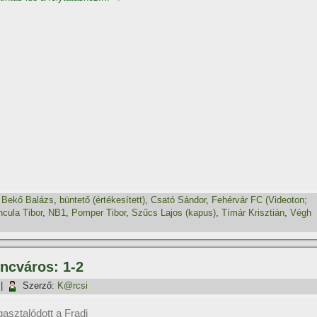
,
Bekő Balázs
,
büntető (értékesí­tett)
,
Csató Sándor
,
Fehérvár FC (Videoton;
ncula Tibor
,
NB1
,
Pomper Tibor
,
Szűcs Lajos (kapus)
,
Tí­már Krisztián
,
Végh
encváros: 1-2
|
Szerző:
K@rcsi
gasztalódott a Fradi