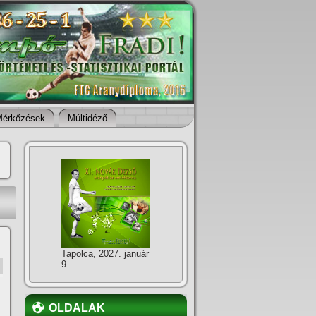
Mérkőzések
Múltidéző
Tapolca, 2027. január
9.
OLDALAK