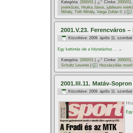
Kategória:
2000/01
|
Címke:
2000/01
jmérkőzés
,
Hrutka János
,
jubileumi mérk
Mihály
,
Tóth Mihály
,
Varga Zoltán II.
|
2001.V.23. Ferencváros –
Közzétéve:
2009. április 11. szombat
Egy kattintás ide a folytatáshoz....
→
Kategória:
2000/01
|
Címke:
2000/01
Schultz Levente
|
Hozzászólás most!
2001.III.11. Matáv-Sopron
Közzétéve:
2009. április 11. szombat
Hru
Egy 