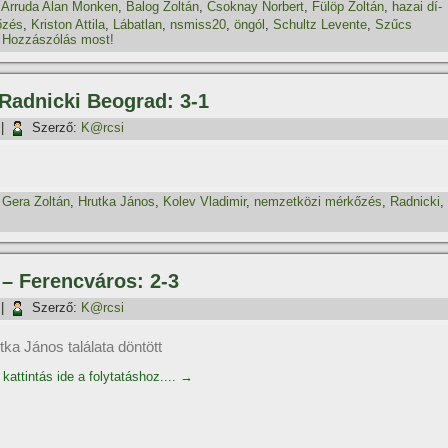
,
Arruda Alan Monken
,
Balog Zoltán
,
Csoknay Norbert
,
Fülöp Zoltán
,
hazai dí­
őzés
,
Kriston Attila
,
Lábatlan
,
nsmiss20
,
öngól
,
Schultz Levente
,
Szűcs
Hozzászólás most!
 Radnicki Beograd: 3-1
|
Szerző:
K@rcsi
,
Gera Zoltán
,
Hrutka János
,
Kolev Vladimir
,
nemzetközi mérkőzés
,
Radnicki
,
 – Ferencváros: 2-3
|
Szerző:
K@rcsi
tka János találata döntött
kattintás ide a folytatáshoz....
→