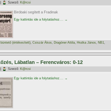
|
Szerző:
K@rcsi
Biróbaki segített a Fradinak
Egy kattintás ide a folytatáshoz....
→
,
büntető (értékesí­tett)
,
Csiszár Ákos
,
Dragóner Attila
,
Hrutka János
,
NB1
,
kőzés, Lábatlan – Ferencváros: 0-12
|
Szerző:
K@rcsi
Egy kattintás ide a folytatáshoz....
→