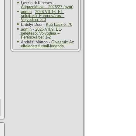
Laszlo dr.Kincses
-
Átigazolások – 2026/27 (nyár)
admin
-
2026.VII.16. EL-
selejtező: Ferencváros –
Vojvodina: 3-0
Erdélyi Dodi
-
Kuti László: 70
admin
-
2026.VII.9. EL-
selejtező: Vojvodina –
Ferencváros: 1-2
Andrási Márton
-
Olvastuk: Az
elfeledett futball-legenda