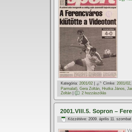
Kategória:
2001/02
|
Címke:
2001/02
Parmalat)
,
Gera Zoltán
,
Hrutka János
,
Ja
Zoltán
|
2 hozzászólás
2001.VIII.5. Sopron – Fer
Közzétéve:
2009. április 11. szombat
Vi