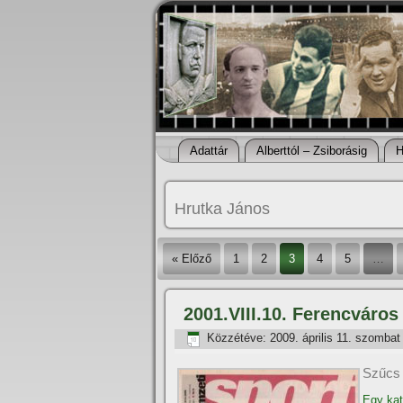
Adattár
Alberttól – Zsiborásig
H
Hrutka János
« Előző
1
2
3
4
5
…
2001.VIII.10. Ferencváros
Közzétéve:
2009. április 11. szombat
Szűcs L
Egy kat