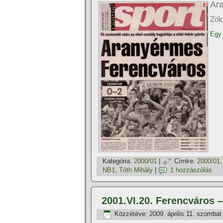
Ar
Zöl
Egy 
Kategória:
2000/01
|
Címke:
2000/01
NB1
,
Tóth Mihály
|
1 hozzászólás
2001.VI.20. Ferencváros –
Közzétéve:
2009. április 11. szombat