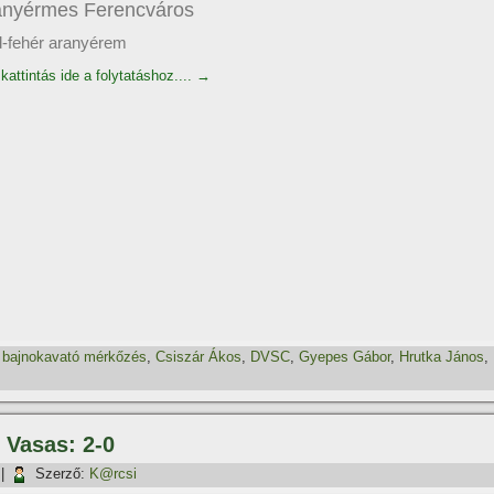
anyérmes Ferencváros
d-fehér aranyérem
kattintás ide a folytatáshoz....
→
,
bajnokavató mérkőzés
,
Csiszár Ákos
,
DVSC
,
Gyepes Gábor
,
Hrutka János
,
 Vasas: 2-0
|
Szerző:
K@rcsi