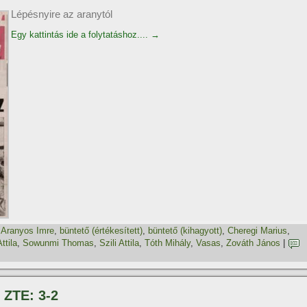
Lépésnyire az aranytól
Egy kattintás ide a folytatáshoz....
→
,
Aranyos Imre
,
büntető (értékesí­tett)
,
büntető (kihagyott)
,
Cheregi Marius
,
ttila
,
Sowunmi Thomas
,
Szili Attila
,
Tóth Mihály
,
Vasas
,
Zováth János
|
 ZTE: 3-2