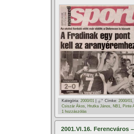
Kategória:
2000/01
|
Címke:
2000/01
Csiszár Ákos
,
Hrutka János
,
NB1
,
Pinte A
1 hozzászólás
2001.VI.16. Ferencváros –