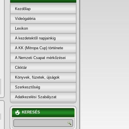
Kezdőlap
Videógaléria
Lexikon
A kezdetektől napjainkig
A KK (Mitropa Cup) története
A Nemzeti Csapat mérkőzései
Cikktár
Könyvek, füzetek, újságok
Szerkesztőség
Adatkezelési Szabályzat
KERESÉS