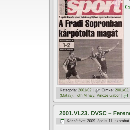
Egy
Kategória:
2001/02
|
Címke:
2001/02
(Matáv)
,
Tóth Mihály
,
Vincze Gábor
|
2001.VI.23. DVSC – Feren
Közzétéve:
2009. április 11. szombat