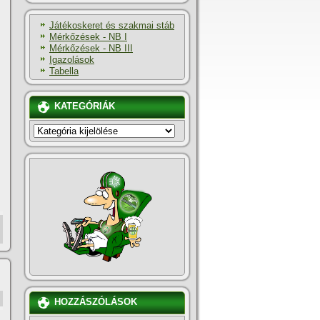
Játékoskeret és szakmai stáb
Mérkőzések - NB I
Mérkőzések - NB III
Igazolások
Tabella
KATEGÓRIÁK
KATEGÓRIÁK
HOZZÁSZÓLÁSOK