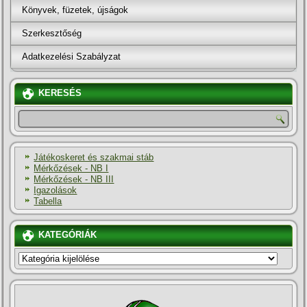
Könyvek, füzetek, újságok
Szerkesztőség
Adatkezelési Szabályzat
KERESÉS
Játékoskeret és szakmai stáb
Mérkőzések - NB I
Mérkőzések - NB III
Igazolások
Tabella
KATEGÓRIÁK
KATEGÓRIÁK