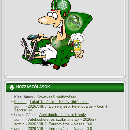
HOZZÁSZÓLÁSOK
Kiss János
-
Következő mérkőzések
Felucci
-
Lakat Tanár úr – 100 év történelem
admin
-
2026.VIII.5. EL-selejtező: Ferencváros – Górnik
Zabrze: 1-0
Lovas Gábor
-
Anekdoták: dr. Lakat Károly
admin
-
Játékoskeret és szakmai stáb – 2026/27
admin
-
2026.VIII.2. Ferencváros – Vasas: 0-0
admin
-
2026.VIII.2. Ferencváros – Vasas: 0-0