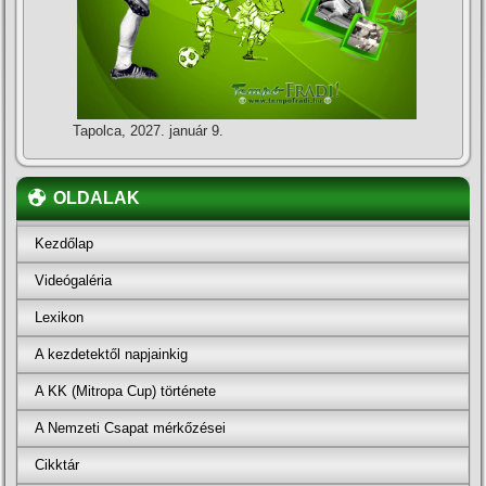
Tapolca, 2027. január 9.
OLDALAK
Kezdőlap
Videógaléria
Lexikon
A kezdetektől napjainkig
A KK (Mitropa Cup) története
A Nemzeti Csapat mérkőzései
Cikktár