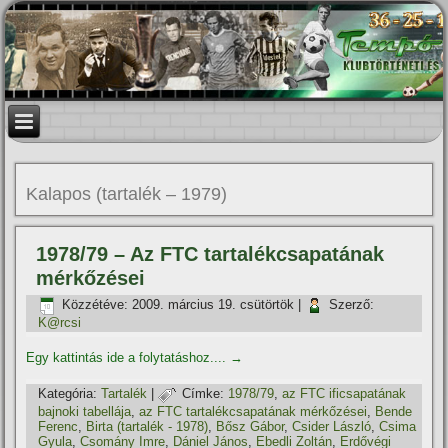
Kalapos (tartalék – 1979)
1978/79 – Az FTC tartalékcsapatának
mérkőzései
Közzétéve:
2009. március 19. csütörtök
|
Szerző:
K@rcsi
Egy kattintás ide a folytatáshoz....
→
Kategória:
Tartalék
|
Címke:
1978/79
,
az FTC ificsapatának
bajnoki tabellája
,
az FTC tartalékcsapatának mérkőzései
,
Bende
Ferenc
,
Birta (tartalék - 1978)
,
Bősz Gábor
,
Csider László
,
Csima
Gyula
,
Csomány Imre
,
Dániel János
,
Ebedli Zoltán
,
Erdővégi