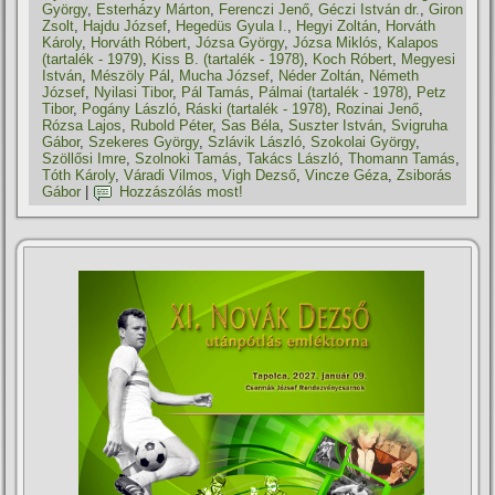
György
,
Esterházy Márton
,
Ferenczi Jenő
,
Géczi István dr.
,
Giron
Zsolt
,
Hajdu József
,
Hegedüs Gyula I.
,
Hegyi Zoltán
,
Horváth
Károly
,
Horváth Róbert
,
Józsa György
,
Józsa Miklós
,
Kalapos
(tartalék - 1979)
,
Kiss B. (tartalék - 1978)
,
Koch Róbert
,
Megyesi
István
,
Mészöly Pál
,
Mucha József
,
Néder Zoltán
,
Németh
József
,
Nyilasi Tibor
,
Pál Tamás
,
Pálmai (tartalék - 1978)
,
Petz
Tibor
,
Pogány László
,
Ráski (tartalék - 1978)
,
Rozinai Jenő
,
Rózsa Lajos
,
Rubold Péter
,
Sas Béla
,
Suszter István
,
Svigruha
Gábor
,
Szekeres György
,
Szlávik László
,
Szokolai György
,
Szöllősi Imre
,
Szolnoki Tamás
,
Takács László
,
Thomann Tamás
,
Tóth Károly
,
Váradi Vilmos
,
Vigh Dezső
,
Vincze Géza
,
Zsiborás
Gábor
|
Hozzászólás most!