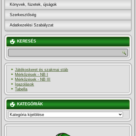
Könyvek, füzetek, újságok
Szerkesztőség
Adatkezelési Szabályzat
KERESÉS
Játékoskeret és szakmai stáb
Mérkőzések - NB I
Mérkőzések - NB III
Igazolások
Tabella
KATEGÓRIÁK
KATEGÓRIÁK