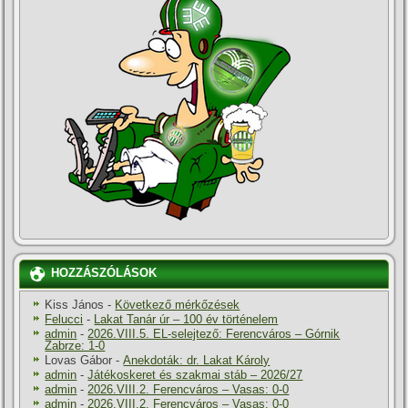
HOZZÁSZÓLÁSOK
Kiss János
-
Következő mérkőzések
Felucci
-
Lakat Tanár úr – 100 év történelem
admin
-
2026.VIII.5. EL-selejtező: Ferencváros – Górnik
Zabrze: 1-0
Lovas Gábor
-
Anekdoták: dr. Lakat Károly
admin
-
Játékoskeret és szakmai stáb – 2026/27
admin
-
2026.VIII.2. Ferencváros – Vasas: 0-0
admin
-
2026.VIII.2. Ferencváros – Vasas: 0-0