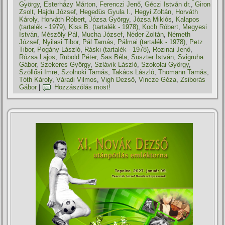
György
,
Esterházy Márton
,
Ferenczi Jenő
,
Géczi István dr.
,
Giron
Zsolt
,
Hajdu József
,
Hegedüs Gyula I.
,
Hegyi Zoltán
,
Horváth
Károly
,
Horváth Róbert
,
Józsa György
,
Józsa Miklós
,
Kalapos
(tartalék - 1979)
,
Kiss B. (tartalék - 1978)
,
Koch Róbert
,
Megyesi
István
,
Mészöly Pál
,
Mucha József
,
Néder Zoltán
,
Németh
József
,
Nyilasi Tibor
,
Pál Tamás
,
Pálmai (tartalék - 1978)
,
Petz
Tibor
,
Pogány László
,
Ráski (tartalék - 1978)
,
Rozinai Jenő
,
Rózsa Lajos
,
Rubold Péter
,
Sas Béla
,
Suszter István
,
Svigruha
Gábor
,
Szekeres György
,
Szlávik László
,
Szokolai György
,
Szöllősi Imre
,
Szolnoki Tamás
,
Takács László
,
Thomann Tamás
,
Tóth Károly
,
Váradi Vilmos
,
Vigh Dezső
,
Vincze Géza
,
Zsiborás
Gábor
|
Hozzászólás most!