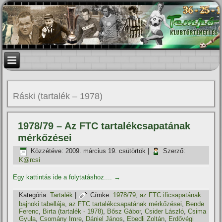
Ráski (tartalék – 1978)
1978/79 – Az FTC tartalékcsapatának
mérkőzései
Közzétéve:
2009. március 19. csütörtök
|
Szerző:
K@rcsi
Egy kattintás ide a folytatáshoz....
→
Kategória:
Tartalék
|
Címke:
1978/79
,
az FTC ificsapatának
bajnoki tabellája
,
az FTC tartalékcsapatának mérkőzései
,
Bende
Ferenc
,
Birta (tartalék - 1978)
,
Bősz Gábor
,
Csider László
,
Csima
Gyula
,
Csomány Imre
,
Dániel János
,
Ebedli Zoltán
,
Erdővégi