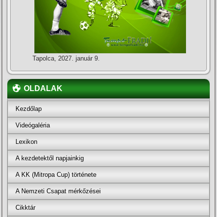
Tapolca, 2027. január 9.
OLDALAK
Kezdőlap
Videógaléria
Lexikon
A kezdetektől napjainkig
A KK (Mitropa Cup) története
A Nemzeti Csapat mérkőzései
Cikktár