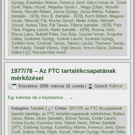
György
,
Esterházy Márton
,
Ferenczi Jenő
,
Géczi István dr.
,
Giron
Zsolt
,
Hajdu József
,
Hegedüs Gyula I.
,
Hegyi Zoltán
,
Horváth
Károly
,
Horváth Róbert
,
Józsa György
,
Józsa Miklós
,
Kalapos
(tartalék - 1979)
,
Kiss B. (tartalék - 1978)
,
Koch Róbert
,
Megyesi
István
,
Mészöly Pál
,
Mucha József
,
Néder Zoltán
,
Németh
József
,
Nyilasi Tibor
,
Pál Tamás
,
Pálmai (tartalék - 1978)
,
Petz
Tibor
,
Pogány László
,
Ráski (tartalék - 1978)
,
Rozinai Jenő
,
Rózsa Lajos
,
Rubold Péter
,
Sas Béla
,
Suszter István
,
Svigruha
Gábor
,
Szekeres György
,
Szlávik László
,
Szokolai György
,
Szöllősi Imre
,
Szolnoki Tamás
,
Takács László
,
Thomann Tamás
,
Tóth Károly
,
Váradi Vilmos
,
Vigh Dezső
,
Vincze Géza
,
Zsiborás
Gábor
|
Hozzászólás most!
1977/78 – Az FTC tartalékcsapatának
mérkőzései
Közzétéve:
2009. március 18. szerda
|
Szerző:
K@rcsi
Egy kattintás ide a folytatáshoz....
→
Kategória:
Tartalék
|
Címke:
1977/78
,
az FTC ificsapatának
bajnoki tabellája
,
az FTC tartalékcsapatának mérkőzései
,
Balázs
János
,
Béres János (tartalék)
,
Bősze Tamás
,
Csider László
,
Csima Gyula
,
Csomány Imre
,
Dániel János
,
Dénes (tartalék -
1977)
,
Erdővégi György
,
Esterházy Márton
,
Ferenczi Jenő
,
Giron
Zsolt
,
Gulyás Attila
,
Hajdu József
,
Hámori György
,
Horváth Ödön
,