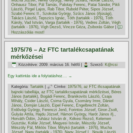
Mucha József
,
Nérey György
,
Nérey Szilárd
,
Novák László
,
Onhausz Tibor
,
Pál Tamás
,
Palotay Ferenc
,
Patai Sándor
,
Pikli
László
,
Pirgel Lajos
,
Rab Tibor
,
Rubold Péter
,
Sipos József
,
Szabó Ferenc II.
,
Szokolai György
,
Szűcs János (ifjúsági)
,
Takács László
,
Tepszics Ignác
,
Tóth (tartalék - 1976)
,
Tóth
Károly
,
Vad István
,
Varga (tartalék - 1976)
,
Vedres Zoltán
,
Végh
(tartalék - 1976)
,
Vigh Dezső
,
Vincze Géza
,
Zsiborás Gábor
|
Hozzászólás most!
1975/76 – Az FTC tartalékcsapatának
mérkőzései
Közzétéve:
2009. március 16. hétfő
|
Szerző:
K@rcsi
Egy kattintás ide a folytatáshoz....
→
Kategória:
Tartalék
|
Címke:
1975/76
,
az FTC ificsapatának
bajnoki tabellája
,
az FTC tartalékcsapatának mérkőzései
,
Béres
János (tartalék)
,
Bogádi Ferenc
,
Branikovits László
,
Csaja
Mihály
,
Csider László
,
Csima Gyula
,
Csomány Imre
,
Dániel
János
,
Domján László
,
Eipel Ferenc
,
Engelbrecht Zoltán
,
Erdővégi György
,
Ferenczi Jenő
,
Forintos József
,
Giron Zsolt
,
Gulyás Attila
,
Hajdu József
,
Hámori György
,
Harót János ifj.
,
Horváth Ödön
,
Juhász István dr.
,
Kékesi Rezső
,
Kelemen
Gusztáv
,
Kollár József
,
Megyesi István
,
Mészöly József
,
Mészöly Pál
,
Miklós Tibor
,
Mitykó (tartalék - 1976)
,
Mucha
József
,
Nagy (tartalék - 1976)
,
Nagy József I.
,
Novák László
,