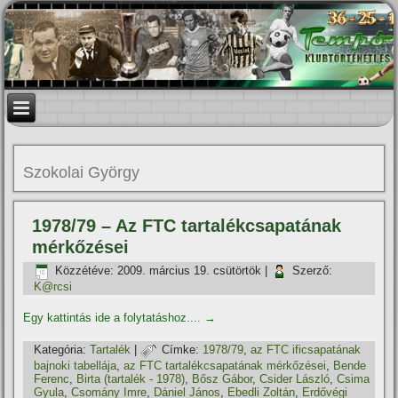
Szokolai György
1978/79 – Az FTC tartalékcsapatának
mérkőzései
Közzétéve:
2009. március 19. csütörtök
|
Szerző:
K@rcsi
Egy kattintás ide a folytatáshoz....
→
Kategória:
Tartalék
|
Címke:
1978/79
,
az FTC ificsapatának
bajnoki tabellája
,
az FTC tartalékcsapatának mérkőzései
,
Bende
Ferenc
,
Birta (tartalék - 1978)
,
Bősz Gábor
,
Csider László
,
Csima
Gyula
,
Csomány Imre
,
Dániel János
,
Ebedli Zoltán
,
Erdővégi