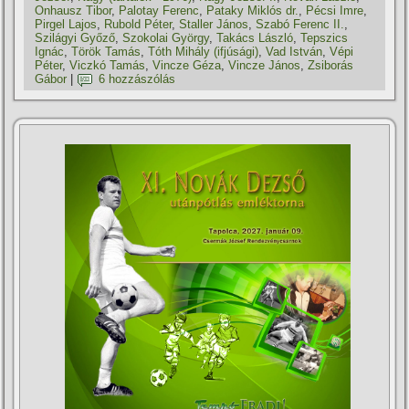
Onhausz Tibor
,
Palotay Ferenc
,
Pataky Miklós dr.
,
Pécsi Imre
,
Pirgel Lajos
,
Rubold Péter
,
Staller János
,
Szabó Ferenc II.
,
Szilágyi Győző
,
Szokolai György
,
Takács László
,
Tepszics
Ignác
,
Török Tamás
,
Tóth Mihály (ifjúsági)
,
Vad István
,
Vépi
Péter
,
Viczkó Tamás
,
Vincze Géza
,
Vincze János
,
Zsiborás
Gábor
|
6 hozzászólás