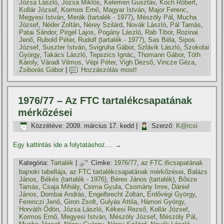
Józsa László
,
Józsa Miklós
,
Kelemen Gusztáv
,
Koch Róbert
,
Kollár József
,
Kormos Ernő
,
Magyar István
,
Major Ferenc
,
Megyesi István
,
Merák (tartalék - 1977)
,
Mészöly Pál
,
Mucha
József
,
Néder Zoltán
,
Nérey Szilárd
,
Novák László
,
Pál Tamás
,
Patai Sándor
,
Pirgel Lajos
,
Pogány László
,
Rab Tibor
,
Rozinai
Jenő
,
Rubold Péter
,
Rudolf (tartalék - 1977)
,
Sas Béla
,
Sipos
József
,
Suszter István
,
Svigruha Gábor
,
Szlávik László
,
Szokolai
György
,
Takács László
,
Tepszics Ignác
,
Thomann Gábor
,
Tóth
Károly
,
Váradi Vilmos
,
Vépi Péter
,
Vigh Dezső
,
Vincze Géza
,
Zsiborás Gábor
|
Hozzászólás most!
1976/77 – Az FTC tartalékcsapatának
mérkőzései
Közzétéve:
2009. március 17. kedd
|
Szerző:
K@rcsi
Egy kattintás ide a folytatáshoz....
→
Kategória:
Tartalék
|
Címke:
1976/77
,
az FTC ificsapatának
bajnoki tabellája
,
az FTC tartalékcsapatának mérkőzései
,
Balázs
János
,
Békés (tartalék - 1976)
,
Béres János (tartalék)
,
Bősze
Tamás
,
Csaja Mihály
,
Csima Gyula
,
Csomány Imre
,
Dániel
János
,
Dombai András
,
Engelbrecht Zoltán
,
Erdővégi György
,
Ferenczi Jenő
,
Giron Zsolt
,
Gulyás Attila
,
Hámori György
,
Horváth Ödön
,
Józsa László
,
Kékesi Rezső
,
Kollár József
,
Kormos Ernő
,
Megyesi István
,
Mészöly József
,
Mészöly Pál
,