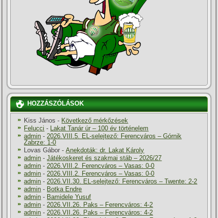
HOZZÁSZÓLÁSOK
Kiss János
-
Következő mérkőzések
Felucci
-
Lakat Tanár úr – 100 év történelem
admin
-
2026.VIII.5. EL-selejtező: Ferencváros – Górnik
Zabrze: 1-0
Lovas Gábor
-
Anekdoták: dr. Lakat Károly
admin
-
Játékoskeret és szakmai stáb – 2026/27
admin
-
2026.VIII.2. Ferencváros – Vasas: 0-0
admin
-
2026.VIII.2. Ferencváros – Vasas: 0-0
admin
-
2026.VII.30. EL-selejtező: Ferencváros – Twente: 2-2
admin
-
Botka Endre
admin
-
Bamidele Yusuf
admin
-
2026.VII.26. Paks – Ferencváros: 4-2
admin
-
2026.VII.26. Paks – Ferencváros: 4-2