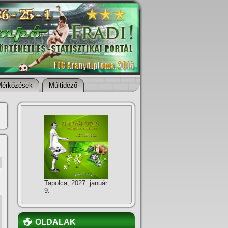
Mérkőzések
Múltidéző
Tapolca, 2027. január
9.
OLDALAK