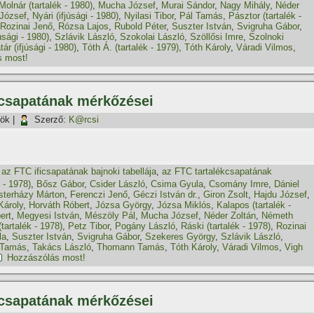
Molnár (tartalék - 1980)
,
Mucha József
,
Murai Sándor
,
Nagy Mihály
,
Néder
József
,
Nyári (ifjúsági - 1980)
,
Nyilasi Tibor
,
Pál Tamás
,
Pásztor (tartalék -
Rozinai Jenő
,
Rózsa Lajos
,
Rubold Péter
,
Suszter István
,
Svigruha Gábor
,
úsági - 1980)
,
Szlávik László
,
Szokolai László
,
Szöllősi Imre
,
Szolnoki
tár (ifjúsági - 1980)
,
Tóth Á. (tartalék - 1979)
,
Tóth Károly
,
Váradi Vilmos
,
s most!
kcsapatának mérkőzései
tök
|
Szerző:
K@rcsi
,
az FTC ificsapatának bajnoki tabellája
,
az FTC tartalékcsapatának
k - 1978)
,
Bősz Gábor
,
Csider László
,
Csima Gyula
,
Csomány Imre
,
Dániel
sterházy Márton
,
Ferenczi Jenő
,
Géczi István dr.
,
Giron Zsolt
,
Hajdu József
,
Károly
,
Horváth Róbert
,
Józsa György
,
Józsa Miklós
,
Kalapos (tartalék -
ert
,
Megyesi István
,
Mészöly Pál
,
Mucha József
,
Néder Zoltán
,
Németh
tartalék - 1978)
,
Petz Tibor
,
Pogány László
,
Ráski (tartalék - 1978)
,
Rozinai
la
,
Suszter István
,
Svigruha Gábor
,
Szekeres György
,
Szlávik László
,
 Tamás
,
Takács László
,
Thomann Tamás
,
Tóth Károly
,
Váradi Vilmos
,
Vigh
Hozzászólás most!
kcsapatának mérkőzései