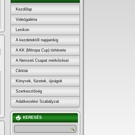
Kezdőlap
Videógaléria
Lexikon
A kezdetektől napjainkig
A KK (Mitropa Cup) története
A Nemzeti Csapat mérkőzései
Cikktár
Könyvek, füzetek, újságok
Szerkesztőség
Adatkezelési Szabályzat
KERESÉS