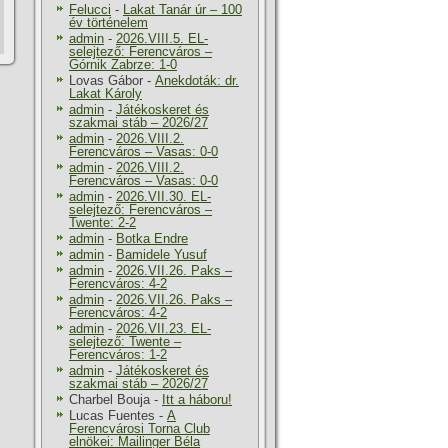
Felucci
-
Lakat Tanár úr – 100
év történelem
admin
-
2026.VIII.5. EL-
selejtező: Ferencváros –
Górnik Zabrze: 1-0
Lovas Gábor
-
Anekdoták: dr.
Lakat Károly
admin
-
Játékoskeret és
szakmai stáb – 2026/27
admin
-
2026.VIII.2.
Ferencváros – Vasas: 0-0
admin
-
2026.VIII.2.
Ferencváros – Vasas: 0-0
admin
-
2026.VII.30. EL-
selejtező: Ferencváros –
Twente: 2-2
admin
-
Botka Endre
admin
-
Bamidele Yusuf
admin
-
2026.VII.26. Paks –
Ferencváros: 4-2
admin
-
2026.VII.26. Paks –
Ferencváros: 4-2
admin
-
2026.VII.23. EL-
selejtező: Twente –
Ferencváros: 1-2
admin
-
Játékoskeret és
szakmai stáb – 2026/27
Charbel Bouja
-
Itt a háboru!
Lucas Fuentes
-
A
Ferencvárosi Torna Club
elnökei: Mailinger Béla