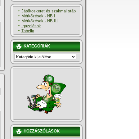
Játékoskeret és szakmai stáb
Mérkőzések - NB I
Mérkőzések - NB III
Igazolások
Tabella
KATEGÓRIÁK
KATEGÓRIÁK
HOZZÁSZÓLÁSOK