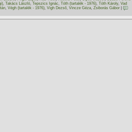
i)
,
Takács László
,
Tepszics Ignác
,
Tóth (tartalék - 1976)
,
Tóth Károly
,
Vad
tán
,
Végh (tartalék - 1976)
,
Vigh Dezső
,
Vincze Géza
,
Zsiborás Gábor
|