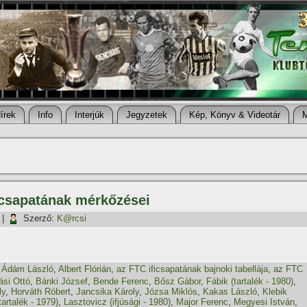
í­rek
Info
Interjúk
Jegyzetek
Kép, Könyv & Videotár
kcsapatának mérkőzései
|
Szerző:
K@rcsi
,
Ádám László
,
Albert Flórián
,
az FTC ificsapatának bajnoki tabellája
,
az FTC
si Ottó
,
Bánki József
,
Bende Ferenc
,
Bősz Gábor
,
Fábik (tartalék - 1980)
,
ly
,
Horváth Róbert
,
Jancsika Károly
,
Józsa Miklós
,
Kakas László
,
Klebik
artalék - 1979)
,
Lasztovicz (ifjúsági - 1980)
,
Major Ferenc
,
Megyesi István
,