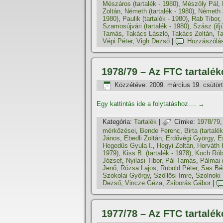
Mészáros (tartalék - 1980)
,
Mészöly Pál
,
Zoltán
,
Németh (tartalék - 1980)
,
Németh 
1980)
,
Paulik (tartalék - 1980)
,
Rab Tibor
,
Szamosújvári (tartalék - 1980)
,
Szász (ifj
Tamás
,
Takács László
,
Takács Zoltán
,
Ta
Vépi Péter
,
Vigh Dezső
|
Hozzászólá
1978/79 – Az FTC tartalé
Közzétéve:
2009. március 19. csütör
Egy kattintás ide a folytatáshoz....
→
Kategória:
Tartalék
|
Címke:
1978/79
mérkőzései
,
Bende Ferenc
,
Birta (tartalé
János
,
Ebedli Zoltán
,
Erdővégi György
,
E
Hegedüs Gyula I.
,
Hegyi Zoltán
,
Horváth 
1979)
,
Kiss B. (tartalék - 1978)
,
Koch Rób
József
,
Nyilasi Tibor
,
Pál Tamás
,
Pálmai (
Jenő
,
Rózsa Lajos
,
Rubold Péter
,
Sas Bé
Szokolai György
,
Szöllősi Imre
,
Szolnoki
Dezső
,
Vincze Géza
,
Zsiborás Gábor
|
1977/78 – Az FTC tartalé