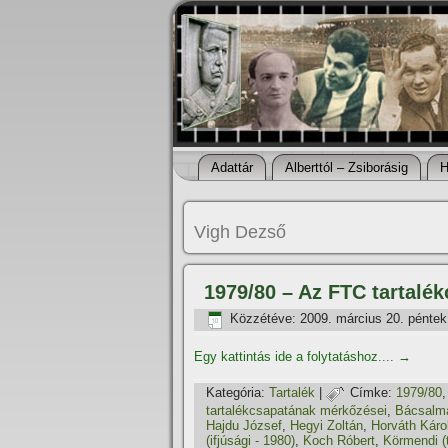
Adattár
Alberttól – Zsiborásig
H
Vigh Dezső
1979/80 – Az FTC tartalé
Közzétéve:
2009. március 20. péntek
Egy kattintás ide a folytatáshoz....
→
Kategória:
Tartalék
|
Címke:
1979/80
tartalékcsapatának mérkőzései
,
Bácsalmá
Hajdu József
,
Hegyi Zoltán
,
Horváth Káro
(ifjúsági - 1980)
,
Koch Róbert
,
Körmendi (t