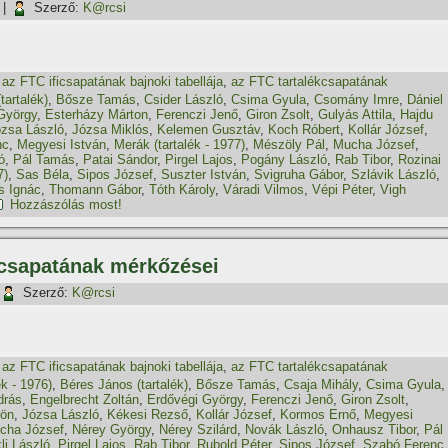
|
Szerző:
K@rcsi
,
az FTC ificsapatának bajnoki tabellája
,
az FTC tartalékcsapatának
tartalék)
,
Bősze Tamás
,
Csider László
,
Csima Gyula
,
Csomány Imre
,
Dániel
György
,
Esterházy Márton
,
Ferenczi Jenő
,
Giron Zsolt
,
Gulyás Attila
,
Hajdu
zsa László
,
Józsa Miklós
,
Kelemen Gusztáv
,
Koch Róbert
,
Kollár József
,
nc
,
Megyesi István
,
Merák (tartalék - 1977)
,
Mészöly Pál
,
Mucha József
,
ó
,
Pál Tamás
,
Patai Sándor
,
Pirgel Lajos
,
Pogány László
,
Rab Tibor
,
Rozinai
7)
,
Sas Béla
,
Sipos József
,
Suszter István
,
Svigruha Gábor
,
Szlávik László
,
s Ignác
,
Thomann Gábor
,
Tóth Károly
,
Váradi Vilmos
,
Vépi Péter
,
Vigh
Hozzászólás most!
kcsapatának mérkőzései
Szerző:
K@rcsi
,
az FTC ificsapatának bajnoki tabellája
,
az FTC tartalékcsapatának
ék - 1976)
,
Béres János (tartalék)
,
Bősze Tamás
,
Csaja Mihály
,
Csima Gyula
,
drás
,
Engelbrecht Zoltán
,
Erdővégi György
,
Ferenczi Jenő
,
Giron Zsolt
,
dön
,
Józsa László
,
Kékesi Rezső
,
Kollár József
,
Kormos Ernő
,
Megyesi
cha József
,
Nérey György
,
Nérey Szilárd
,
Novák László
,
Onhausz Tibor
,
Pál
li László
,
Pirgel Lajos
,
Rab Tibor
,
Rubold Péter
,
Sipos József
,
Szabó Ferenc