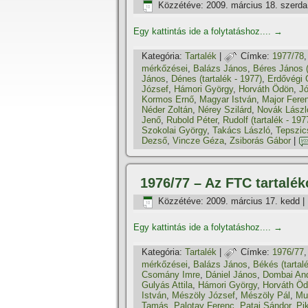
Közzétéve:
2009. március 18. szerda
Egy kattintás ide a folytatáshoz....
→
Kategória:
Tartalék
|
Címke:
1977/78
mérkőzései
,
Balázs János
,
Béres János (
János
,
Dénes (tartalék - 1977)
,
Erdővégi 
József
,
Hámori György
,
Horváth Ödön
,
Jó
Kormos Ernő
,
Magyar István
,
Major Fere
Néder Zoltán
,
Nérey Szilárd
,
Novák Lászl
Jenő
,
Rubold Péter
,
Rudolf (tartalék - 197
Szokolai György
,
Takács László
,
Tepszic
Dezső
,
Vincze Géza
,
Zsiborás Gábor
|
1976/77 – Az FTC tartalé
Közzétéve:
2009. március 17. kedd
|
Egy kattintás ide a folytatáshoz....
→
Kategória:
Tartalék
|
Címke:
1976/77
mérkőzései
,
Balázs János
,
Békés (tartal
Csomány Imre
,
Dániel János
,
Dombai An
Gulyás Attila
,
Hámori György
,
Horváth Ö
István
,
Mészöly József
,
Mészöly Pál
,
Mu
Tamás
,
Palotay Ferenc
,
Patai Sándor
,
Pik