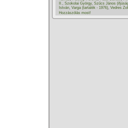
II.
,
Szokolai György
,
Szűcs János (ifjúság
István
,
Varga (tartalék - 1976)
,
Vedres Zol
Hozzászólás most!