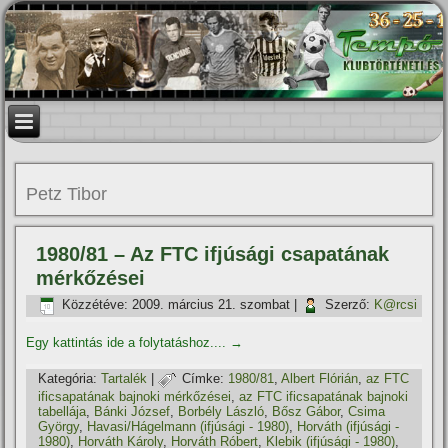
Petz Tibor
1980/81 – Az FTC ifjúsági csapatának
mérkőzései
Közzétéve:
2009. március 21. szombat
|
Szerző:
K@rcsi
Egy kattintás ide a folytatáshoz....
→
Kategória:
Tartalék
|
Címke:
1980/81
,
Albert Flórián
,
az FTC
ificsapatának bajnoki mérkőzései
,
az FTC ificsapatának bajnoki
tabellája
,
Bánki József
,
Borbély László
,
Bősz Gábor
,
Csima
György
,
Havasi/Hágelmann (ifjúsági - 1980)
,
Horváth (ifjúsági -
1980)
,
Horváth Károly
,
Horváth Róbert
,
Klebik (ifjúsági - 1980)
,