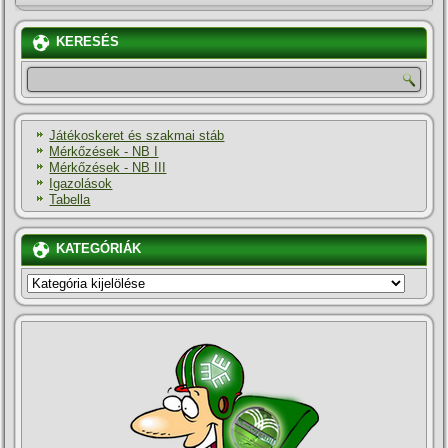
KERESÉS
Játékoskeret és szakmai stáb
Mérkőzések - NB I
Mérkőzések - NB III
Igazolások
Tabella
KATEGÓRIÁK
KATEGÓRIÁK