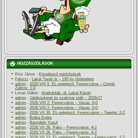
HOZZÁSZÓLÁSOK
Kiss János
-
Következő mérkőzések
Felucci
-
Lakat Tanár úr – 100 év történelem
admin
-
2026.VIII.5. EL-selejtező: Ferencváros – Górnik
Zabrze: 1-0
Lovas Gábor
-
Anekdoták: dr. Lakat Károly
admin
-
Játékoskeret és szakmai stáb – 2026/27
admin
-
2026.VIII.2. Ferencváros – Vasas: 0-0
admin
-
2026.VIII.2. Ferencváros – Vasas: 0-0
admin
-
2026.VII.30. EL-selejtező: Ferencváros – Twente: 2-2
admin
-
Botka Endre
admin
-
Bamidele Yusuf
admin
-
2026.VII.26. Paks – Ferencváros: 4-2
admin
-
2026.VII.26. Paks – Ferencváros: 4-2
admin
-
2026.VII.23. EL-selejtező: Twente – Ferencváros: 1-2