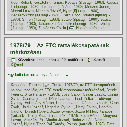
Koch Róbert
,
Kosztolnik Tamás
,
Kovács (ifjúsági - 1980)
,
Kovács
I. (ifjúsági - 1980)
,
Losonczi (ifjúsági - 1980)
,
Meszes János
,
Morvai László
,
Németh József
,
Nyári (ifjúsági - 1980)
,
Pecsenyiczky (ifjúsági - 1980)
,
Petz Tibor
,
Polányi (ifjúsági -
1980)
,
Simon (ifjúsági - 1980)
,
Szabó (ifjúsági - 1980)
,
Szász
(ifjúsági - 1980)
,
Takács Zoltán
,
Tatár (ifjúsági - 1980)
,
Voltig
(ifjúsági - 1980)
,
Zsivóczky Gyula
|
Hozzászólás most!
1978/79 – Az FTC tartalékcsapatának
mérkőzései
Közzétéve:
2009. március 19. csütörtök
|
Szerző:
K@rcsi
Egy kattintás ide a folytatáshoz....
→
Kategória:
Tartalék
|
Címke:
1978/79
,
az FTC ificsapatának
bajnoki tabellája
,
az FTC tartalékcsapatának mérkőzései
,
Bende
Ferenc
,
Birta (tartalék - 1978)
,
Bősz Gábor
,
Csider László
,
Csima
Gyula
,
Csomány Imre
,
Dániel János
,
Ebedli Zoltán
,
Erdővégi
György
,
Esterházy Márton
,
Ferenczi Jenő
,
Géczi István dr.
,
Giron
Zsolt
,
Hajdu József
,
Hegedüs Gyula I.
,
Hegyi Zoltán
,
Horváth
Károly
,
Horváth Róbert
,
Józsa György
,
Józsa Miklós
,
Kalapos
(tartalék - 1979)
,
Kiss B. (tartalék - 1978)
,
Koch Róbert
,
Megyesi
István
,
Mészöly Pál
,
Mucha József
,
Néder Zoltán
,
Németh
József
,
Nyilasi Tibor
,
Pál Tamás
,
Pálmai (tartalék - 1978)
,
Petz