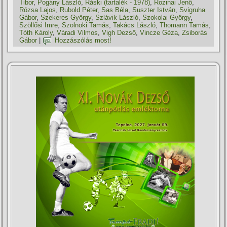
Tibor
,
Pogány László
,
Ráski (tartalék - 1978)
,
Rozinai Jenő
,
Rózsa Lajos
,
Rubold Péter
,
Sas Béla
,
Suszter István
,
Svigruha
Gábor
,
Szekeres György
,
Szlávik László
,
Szokolai György
,
Szöllősi Imre
,
Szolnoki Tamás
,
Takács László
,
Thomann Tamás
,
Tóth Károly
,
Váradi Vilmos
,
Vigh Dezső
,
Vincze Géza
,
Zsiborás
Gábor
|
Hozzászólás most!