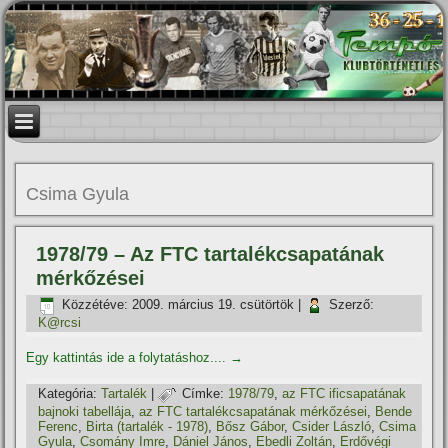
Csima Gyula
1978/79 – Az FTC tartalékcsapatának
mérkőzései
Közzétéve:
2009. március 19. csütörtök
|
Szerző:
K@rcsi
Egy kattintás ide a folytatáshoz....
→
Kategória:
Tartalék
|
Címke:
1978/79
,
az FTC ificsapatának
bajnoki tabellája
,
az FTC tartalékcsapatának mérkőzései
,
Bende
Ferenc
,
Birta (tartalék - 1978)
,
Bősz Gábor
,
Csider László
,
Csima
Gyula
,
Csomány Imre
,
Dániel János
,
Ebedli Zoltán
,
Erdővégi