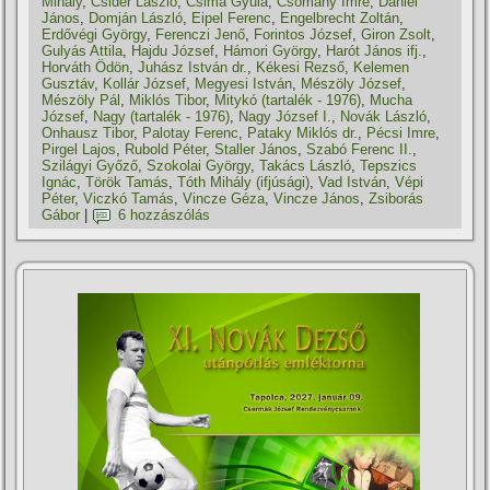
Mihály
,
Csider László
,
Csima Gyula
,
Csomány Imre
,
Dániel
János
,
Domján László
,
Eipel Ferenc
,
Engelbrecht Zoltán
,
Erdővégi György
,
Ferenczi Jenő
,
Forintos József
,
Giron Zsolt
,
Gulyás Attila
,
Hajdu József
,
Hámori György
,
Harót János ifj.
,
Horváth Ödön
,
Juhász István dr.
,
Kékesi Rezső
,
Kelemen
Gusztáv
,
Kollár József
,
Megyesi István
,
Mészöly József
,
Mészöly Pál
,
Miklós Tibor
,
Mitykó (tartalék - 1976)
,
Mucha
József
,
Nagy (tartalék - 1976)
,
Nagy József I.
,
Novák László
,
Onhausz Tibor
,
Palotay Ferenc
,
Pataky Miklós dr.
,
Pécsi Imre
,
Pirgel Lajos
,
Rubold Péter
,
Staller János
,
Szabó Ferenc II.
,
Szilágyi Győző
,
Szokolai György
,
Takács László
,
Tepszics
Ignác
,
Török Tamás
,
Tóth Mihály (ifjúsági)
,
Vad István
,
Vépi
Péter
,
Viczkó Tamás
,
Vincze Géza
,
Vincze János
,
Zsiborás
Gábor
|
6 hozzászólás