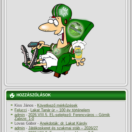
HOZZÁSZÓLÁSOK
Kiss János
-
Következő mérkőzések
Felucci
-
Lakat Tanár úr – 100 év történelem
admin
-
2026.VIII.5. EL-selejtező: Ferencváros – Górnik
Zabrze: 1-0
Lovas Gábor
-
Anekdoták: dr. Lakat Károly
admin
-
Játékoskeret és szakmai stáb – 2026/27