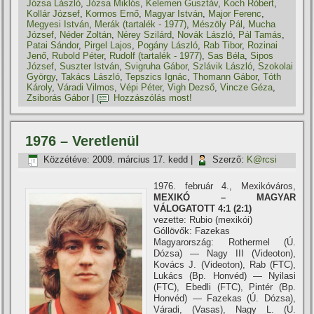
Józsa László
,
Józsa Miklós
,
Kelemen Gusztáv
,
Koch Róbert
,
Kollár József
,
Kormos Ernő
,
Magyar István
,
Major Ferenc
,
Megyesi István
,
Merák (tartalék - 1977)
,
Mészöly Pál
,
Mucha
József
,
Néder Zoltán
,
Nérey Szilárd
,
Novák László
,
Pál Tamás
,
Patai Sándor
,
Pirgel Lajos
,
Pogány László
,
Rab Tibor
,
Rozinai
Jenő
,
Rubold Péter
,
Rudolf (tartalék - 1977)
,
Sas Béla
,
Sipos
József
,
Suszter István
,
Svigruha Gábor
,
Szlávik László
,
Szokolai
György
,
Takács László
,
Tepszics Ignác
,
Thomann Gábor
,
Tóth
Károly
,
Váradi Vilmos
,
Vépi Péter
,
Vigh Dezső
,
Vincze Géza
,
Zsiborás Gábor
|
Hozzászólás most!
1976 – Veretlenül
Közzétéve:
2009. március 17. kedd
|
Szerző:
K@rcsi
1976. február 4., Mexikóváros,
MEXIKÓ – MAGYAR
VÁLOGATOTT 4:1 (2:1)
vezette: Rubio (mexikói)
Góllövők: Fazekas
Magyarország: Rothermel (Ú.
Dózsa) — Nagy III (Videoton),
Kovács J. (Videoton), Rab (FTC),
Lukács (Bp. Honvéd) — Nyilasi
(FTC), Ebedli (FTC), Pintér (Bp.
Honvéd) — Fazekas (Ú. Dózsa),
Váradi, (Vasas), Nagy L. (Ú.