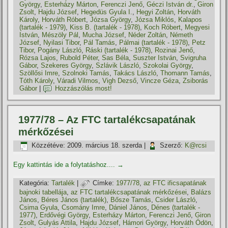
György
,
Esterházy Márton
,
Ferenczi Jenő
,
Géczi István dr.
,
Giron
Zsolt
,
Hajdu József
,
Hegedüs Gyula I.
,
Hegyi Zoltán
,
Horváth
Károly
,
Horváth Róbert
,
Józsa György
,
Józsa Miklós
,
Kalapos
(tartalék - 1979)
,
Kiss B. (tartalék - 1978)
,
Koch Róbert
,
Megyesi
István
,
Mészöly Pál
,
Mucha József
,
Néder Zoltán
,
Németh
József
,
Nyilasi Tibor
,
Pál Tamás
,
Pálmai (tartalék - 1978)
,
Petz
Tibor
,
Pogány László
,
Ráski (tartalék - 1978)
,
Rozinai Jenő
,
Rózsa Lajos
,
Rubold Péter
,
Sas Béla
,
Suszter István
,
Svigruha
Gábor
,
Szekeres György
,
Szlávik László
,
Szokolai György
,
Szöllősi Imre
,
Szolnoki Tamás
,
Takács László
,
Thomann Tamás
,
Tóth Károly
,
Váradi Vilmos
,
Vigh Dezső
,
Vincze Géza
,
Zsiborás
Gábor
|
Hozzászólás most!
1977/78 – Az FTC tartalékcsapatának
mérkőzései
Közzétéve:
2009. március 18. szerda
|
Szerző:
K@rcsi
Egy kattintás ide a folytatáshoz....
→
Kategória:
Tartalék
|
Címke:
1977/78
,
az FTC ificsapatának
bajnoki tabellája
,
az FTC tartalékcsapatának mérkőzései
,
Balázs
János
,
Béres János (tartalék)
,
Bősze Tamás
,
Csider László
,
Csima Gyula
,
Csomány Imre
,
Dániel János
,
Dénes (tartalék -
1977)
,
Erdővégi György
,
Esterházy Márton
,
Ferenczi Jenő
,
Giron
Zsolt
,
Gulyás Attila
,
Hajdu József
,
Hámori György
,
Horváth Ödön
,