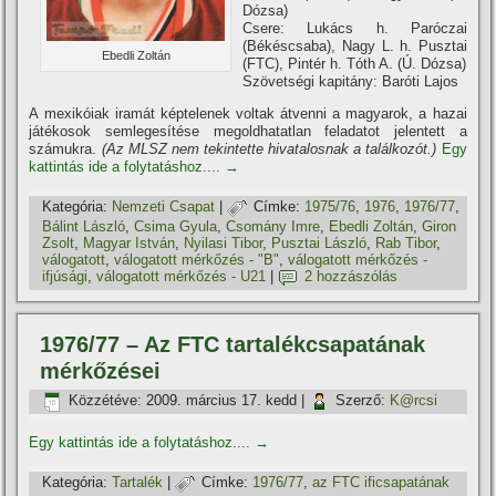
Dózsa)
Csere: Lukács h. Paróczai
(Békéscsaba), Nagy L. h. Pusztai
Ebedli Zoltán
(FTC), Pintér h. Tóth A. (Ú. Dózsa)
Szövetségi kapitány: Baróti Lajos
A mexikóiak iramát képtelenek voltak átvenni a magyarok, a hazai
játékosok semlegesí­tése megoldhatatlan feladatot jelentett a
számukra.
(Az MLSZ nem tekintette hivatalosnak a találkozót.)
Egy
kattintás ide a folytatáshoz....
→
Kategória:
Nemzeti Csapat
|
Címke:
1975/76
,
1976
,
1976/77
,
Bálint László
,
Csima Gyula
,
Csomány Imre
,
Ebedli Zoltán
,
Giron
Zsolt
,
Magyar István
,
Nyilasi Tibor
,
Pusztai László
,
Rab Tibor
,
válogatott
,
válogatott mérkőzés - "B"
,
válogatott mérkőzés -
ifjúsági
,
válogatott mérkőzés - U21
|
2 hozzászólás
1976/77 – Az FTC tartalékcsapatának
mérkőzései
Közzétéve:
2009. március 17. kedd
|
Szerző:
K@rcsi
Egy kattintás ide a folytatáshoz....
→
Kategória:
Tartalék
|
Címke:
1976/77
,
az FTC ificsapatának