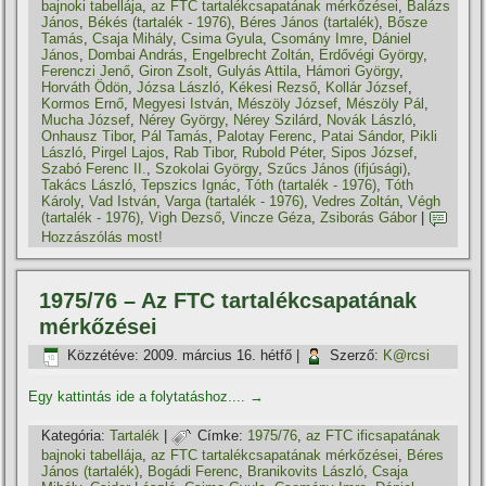
bajnoki tabellája
,
az FTC tartalékcsapatának mérkőzései
,
Balázs
János
,
Békés (tartalék - 1976)
,
Béres János (tartalék)
,
Bősze
Tamás
,
Csaja Mihály
,
Csima Gyula
,
Csomány Imre
,
Dániel
János
,
Dombai András
,
Engelbrecht Zoltán
,
Erdővégi György
,
Ferenczi Jenő
,
Giron Zsolt
,
Gulyás Attila
,
Hámori György
,
Horváth Ödön
,
Józsa László
,
Kékesi Rezső
,
Kollár József
,
Kormos Ernő
,
Megyesi István
,
Mészöly József
,
Mészöly Pál
,
Mucha József
,
Nérey György
,
Nérey Szilárd
,
Novák László
,
Onhausz Tibor
,
Pál Tamás
,
Palotay Ferenc
,
Patai Sándor
,
Pikli
László
,
Pirgel Lajos
,
Rab Tibor
,
Rubold Péter
,
Sipos József
,
Szabó Ferenc II.
,
Szokolai György
,
Szűcs János (ifjúsági)
,
Takács László
,
Tepszics Ignác
,
Tóth (tartalék - 1976)
,
Tóth
Károly
,
Vad István
,
Varga (tartalék - 1976)
,
Vedres Zoltán
,
Végh
(tartalék - 1976)
,
Vigh Dezső
,
Vincze Géza
,
Zsiborás Gábor
|
Hozzászólás most!
1975/76 – Az FTC tartalékcsapatának
mérkőzései
Közzétéve:
2009. március 16. hétfő
|
Szerző:
K@rcsi
Egy kattintás ide a folytatáshoz....
→
Kategória:
Tartalék
|
Címke:
1975/76
,
az FTC ificsapatának
bajnoki tabellája
,
az FTC tartalékcsapatának mérkőzései
,
Béres
János (tartalék)
,
Bogádi Ferenc
,
Branikovits László
,
Csaja