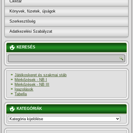
Cikktár
Könyvek, füzetek, újságok
Szerkesztőség
Adatkezelési Szabályzat
KERESÉS
Játékoskeret és szakmai stáb
Mérkőzések - NB I
Mérkőzések - NB III
Igazolások
Tabella
KATEGÓRIÁK
KATEGÓRIÁK