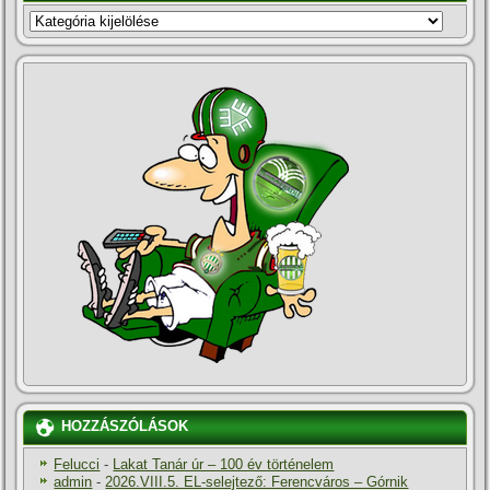
KATEGÓRIÁK
HOZZÁSZÓLÁSOK
Felucci
-
Lakat Tanár úr – 100 év történelem
admin
-
2026.VIII.5. EL-selejtező: Ferencváros – Górnik