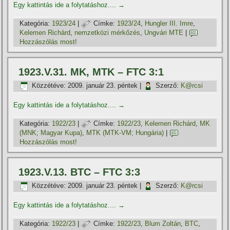
Egy kattintás ide a folytatáshoz....
→
Kategória:
1923/24
|
Címke:
1923/24
,
Hungler III. Imre
,
Kelemen Richárd
,
nemzetközi mérkőzés
,
Ungvári MTE
|
Hozzászólás most!
1923.V.31. MK, MTK – FTC 3:1
Közzétéve:
2009. január 23. péntek
|
Szerző:
K@rcsi
Egy kattintás ide a folytatáshoz....
→
Kategória:
1922/23
|
Címke:
1922/23
,
Kelemen Richárd
,
MK
(MNK; Magyar Kupa)
,
MTK (MTK-VM; Hungária)
|
Hozzászólás most!
1923.V.13. BTC – FTC 3:3
Közzétéve:
2009. január 23. péntek
|
Szerző:
K@rcsi
Egy kattintás ide a folytatáshoz....
→
Kategória:
1922/23
|
Címke:
1922/23
,
Blum Zoltán
,
BTC
,