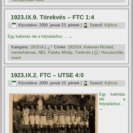
1923.IX.9. Törekvés – FTC 1:4
Közzétéve:
2009. január 23. péntek
|
Szerző:
K@rcsi
Egy kattintás ide a folytatáshoz....
→
Kategória:
1923/24
|
Címke:
1923/24
,
Kelemen Richárd
,
mesterhármas
,
NB1
,
Pataky Mihály
,
Törekvés
|
Hozzászólás
most!
1923.IX.2. FTC – UTSE 4:0
Közzétéve:
2009. január 23. péntek
|
Szerző:
K@rcsi
Egy kattintás
ide a
folytatáshoz....
→