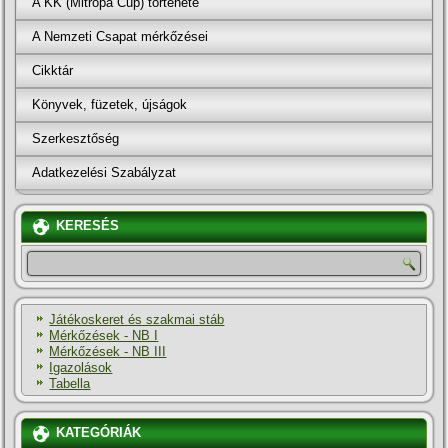
A KK (Mitropa Cup) története
A Nemzeti Csapat mérkőzései
Cikktár
Könyvek, füzetek, újságok
Szerkesztőség
Adatkezelési Szabályzat
KERESÉS
Játékoskeret és szakmai stáb
Mérkőzések - NB I
Mérkőzések - NB III
Igazolások
Tabella
KATEGÓRIÁK