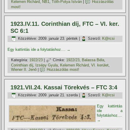
Kelemen Richárd
,
NB1
,
Tóth-Potya István
|
Hozzászólás
most!
1923.IV.11. Corinthian dí­j, FTC – VI. ker.
SC 6:1
Közzétéve:
2009. január 23. péntek
|
Szerző:
K@rcsi
Egy kattintás ide a folytatáshoz....
→
Kategória:
1922/23
|
Címke:
1922/23
,
Balassa Béla
,
Corinthian dí­j
,
Izsépy Gyula
,
Kelemen Richárd
,
VI. kerület
,
Wiener II. Jenő
|
Hozzászólás most!
1921.VII.24. Kassai Törekvés – FTC 3:4
Közzétéve:
2009. január 21. szerda
|
Szerző:
K@rcsi
Egy kattintás
ide a
folytatáshoz....
→