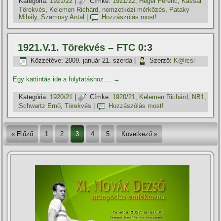
Kategória:
1921/22
|
Címke:
1921/22
,
Héger Ferenc
,
Kassai
Törekvés
,
Kelemen Richárd
,
nemzetközi mérkőzés
,
Pataky
Mihály
,
Szamosy Antal
|
Hozzászólás most!
1921.V.1. Törekvés – FTC 0:3
Közzétéve:
2009. január 21. szerda
|
Szerző:
K@rcsi
Egy kattintás ide a folytatáshoz....
→
Kategória:
1920/21
|
Címke:
1920/21
,
Kelemen Richárd
,
NB1
,
Schwartz Ernő
,
Törekvés
|
Hozzászólás most!
« Előző
1
2
3
4
5
Következő »