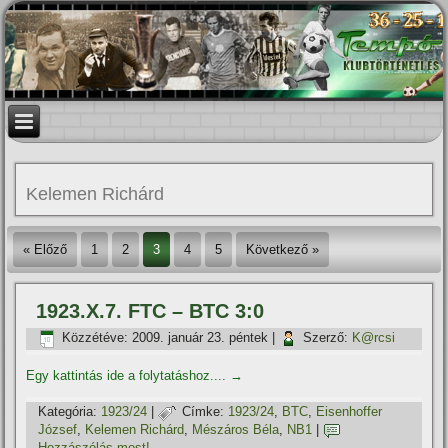
Kelemen Richárd
« Előző
1
2
3
4
5
Következő »
1923.X.7. FTC – BTC 3:0
Közzétéve:
2009. január 23. péntek
|
Szerző:
K@rcsi
Egy kattintás ide a folytatáshoz....
→
Kategória:
1923/24
|
Címke:
1923/24
,
BTC
,
Eisenhoffer
József
,
Kelemen Richárd
,
Mészáros Béla
,
NB1
|
Hozzászólás most!