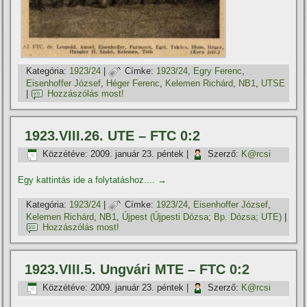
Kategória:
1923/24
|
Címke:
1923/24
,
Egry Ferenc
,
Eisenhoffer József
,
Héger Ferenc
,
Kelemen Richárd
,
NB1
,
UTSE
|
Hozzászólás most!
1923.VIII.26. UTE – FTC 0:2
Közzétéve:
2009. január 23. péntek
|
Szerző:
K@rcsi
Egy kattintás ide a folytatáshoz....
→
Kategória:
1923/24
|
Címke:
1923/24
,
Eisenhoffer József
,
Kelemen Richárd
,
NB1
,
Újpest (Újpesti Dózsa; Bp. Dózsa; UTE)
|
Hozzászólás most!
1923.VIII.5. Ungvári MTE – FTC 0:2
Közzétéve:
2009. január 23. péntek
|
Szerző:
K@rcsi