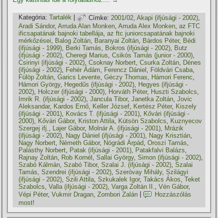
Kategória:
Tartalék
|
Címke:
2001/02
,
Akapi (ifjúsági - 2002)
,
Aradi Sándor
,
Arruda Alan Monken
,
Arruda Alex Monken
,
az FTC
ificsapatának bajnoki tabellája
,
az ftc juniorcsapatának bajnoki
mérkőzései
,
Balog Zoltán
,
Baranyai Zoltán
,
Bárdos Péter
,
Bédi
(ifjúsági - 1999)
,
Berki Tamás
,
Bokros (ifjúsági - 2002)
,
Butz
(ifjúsági - 2002)
,
Cheregi Marius
,
Csikós Tamás (junior - 2000)
,
Csirinyi (ifjúsági - 2002)
,
Csoknay Norbert
,
Csurka Zoltán
,
Dénes
(ifjúsági - 2002)
,
Fehér Ádám
,
Ferencz Dániel
,
Földvári Csaba
,
Fülöp Zoltán
,
Garics Levente
,
Géczy Thomas
,
Hámori Ferenc
,
Hámori György
,
Hegedűs (ifjúsági - 2002)
,
Hegyes (ifjúsági -
2002)
,
Holczer (ifjúsági - 2000)
,
Horváth Péter
,
Huszti Szabolcs
,
Imrik R. (ifjúsági - 2002)
,
Jancula Tibor
,
Janetka Zoltán
,
Jovic
Aleksandar
,
Kardos Ernő
,
Keller József
,
Kertész Péter
,
Kiszely
(ifjúsági - 2001)
,
Kovács T. (ifjúsági - 2001)
,
Kővári (ifjúsági -
2000)
,
Kővári Gábor
,
Kriston Attila
,
Kütsön Szabolcs
,
Kuznyecov
Szergej ifj.
,
Lajer Gábor
,
Molnár A. (ifjúsági - 2001)
,
Mrázik
(ifjúsági - 2002)
,
Nagy Dániel (ifjúsági - 2001)
,
Nagy Krisztián
,
Nagy Norbert
,
Németh Gábor
,
Nógrádi Árpád
,
Oroszi Tamás
,
Palásthy Norbert
,
Patak (ifjúsági - 2001)
,
Patakfalvi Balázs
,
Rajnay Zoltán
,
Rob Kornél
,
Sallai György
,
Simon (ifjúsági - 2002)
,
Szabó Kálmán
,
Szabó Tibor
,
Szalai J. (ifjúsági - 2002)
,
Szalai
Tamás
,
Szendrei (ifjúsági - 2002)
,
Szeróvay Mihály
,
Szilágyi
(ifjúsági - 2002)
,
Szili Attila
,
Szkukalek Igor
,
Takács Ákos
,
Teket
Szabolcs
,
Valla (ifjúsági - 2002)
,
Varga Zoltán II.
,
Vén Gábor
,
Vépi Péter
,
Vukmir Dragan
,
Zombori Zalán
|
Hozzászólás
most!