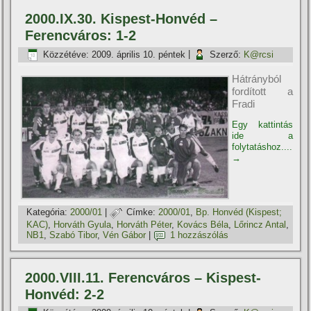
2000.IX.30. Kispest-Honvéd –
Ferencváros: 1-2
Közzétéve:
2009. április 10. péntek
|
Szerző:
K@rcsi
Hátrányból
fordított a
Fradi
Egy kattintás
ide a
folytatáshoz....
→
Kategória:
2000/01
|
Címke:
2000/01
,
Bp. Honvéd (Kispest;
KAC)
,
Horváth Gyula
,
Horváth Péter
,
Kovács Béla
,
Lőrincz Antal
,
NB1
,
Szabó Tibor
,
Vén Gábor
|
1 hozzászólás
2000.VIII.11. Ferencváros – Kispest-
Honvéd: 2-2