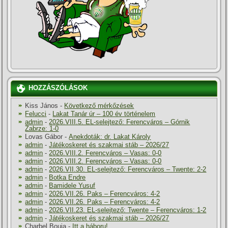
HOZZÁSZÓLÁSOK
Kiss János
-
Következő mérkőzések
Felucci
-
Lakat Tanár úr – 100 év történelem
admin
-
2026.VIII.5. EL-selejtező: Ferencváros – Górnik
Zabrze: 1-0
Lovas Gábor
-
Anekdoták: dr. Lakat Károly
admin
-
Játékoskeret és szakmai stáb – 2026/27
admin
-
2026.VIII.2. Ferencváros – Vasas: 0-0
admin
-
2026.VIII.2. Ferencváros – Vasas: 0-0
admin
-
2026.VII.30. EL-selejtező: Ferencváros – Twente: 2-2
admin
-
Botka Endre
admin
-
Bamidele Yusuf
admin
-
2026.VII.26. Paks – Ferencváros: 4-2
admin
-
2026.VII.26. Paks – Ferencváros: 4-2
admin
-
2026.VII.23. EL-selejtező: Twente – Ferencváros: 1-2
admin
-
Játékoskeret és szakmai stáb – 2026/27
Charbel Bouja
-
Itt a háboru!