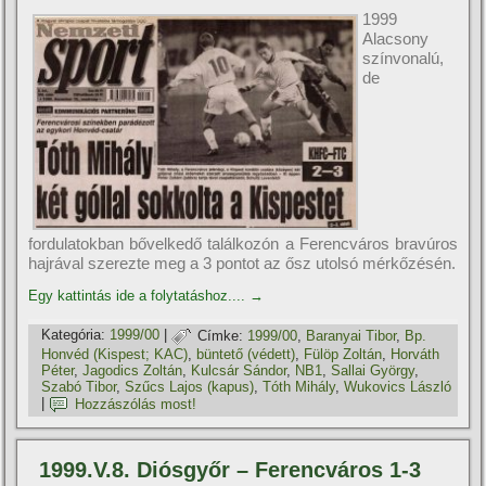
1999
Alacsony
szí­nvonalú,
de
fordulatokban bővelkedő találkozón a Ferencváros bravúros
hajrával szerezte meg a 3 pontot az ősz utolsó mérkőzésén.
Egy kattintás ide a folytatáshoz....
→
Kategória:
1999/00
|
Címke:
1999/00
,
Baranyai Tibor
,
Bp.
Honvéd (Kispest; KAC)
,
büntető (védett)
,
Fülöp Zoltán
,
Horváth
Péter
,
Jagodics Zoltán
,
Kulcsár Sándor
,
NB1
,
Sallai György
,
Szabó Tibor
,
Szűcs Lajos (kapus)
,
Tóth Mihály
,
Wukovics László
|
Hozzászólás most!
1999.V.8. Diósgyőr – Ferencváros 1-3