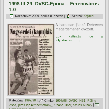
1998.III.29. DVSC-Epona – Ferencváros
1-0
Közzétéve:
2009. április 8. szerda
|
Szerző:
K@rcsi
A harcosan játszó Debrecen
megérdemelten győzött.
Egy kattintás ide a
folytatáshoz....
→
Kategória:
1997/98
|
Címke:
1997/98
,
DVSC
,
NB1
,
Páling
Zsolt
,
piros lap (emberhátrány)
,
Szabó Tibor
,
Szűcs Mihály
|