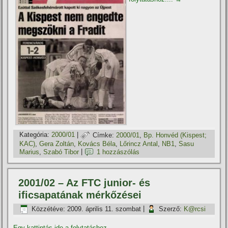
Kategória:
2000/01
|
Címke:
2000/01
,
Bp. Honvéd (Kispest;
KAC)
,
Gera Zoltán
,
Kovács Béla
,
Lőrincz Antal
,
NB1
,
Sasu
Marius
,
Szabó Tibor
|
1 hozzászólás
2001/02 – Az FTC junior- és
ificsapatának mérkőzései
Közzétéve:
2009. április 11. szombat
|
Szerző:
K@rcsi
Egy kattintás ide a folytatáshoz....
→