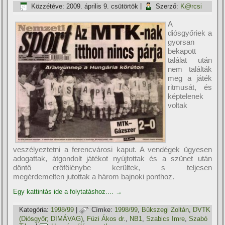
Közzétéve:
2009. április 9. csütörtök
|
Szerző:
K@rcsi
A
diósgyőriek a
gyorsan
bekapott
találat után
nem találták
meg a játék
ritmusát, és
képtelenek
voltak
veszélyeztetni a ferencvárosi kaput. A vendégek ügyesen
adogattak, átgondolt játékot nyújtottak és a szünet után
döntő erőfölénybe kerültek, s teljesen
megérdemelten jutottak a három bajnoki ponthoz.
Egy kattintás ide a folytatáshoz....
→
Kategória:
1998/99
|
Címke:
1998/99
,
Bükszegi Zoltán
,
DVTK
(Diósgyőr; DIMÁVAG)
,
Füzi Ákos dr.
,
NB1
,
Szabics Imre
,
Szabó