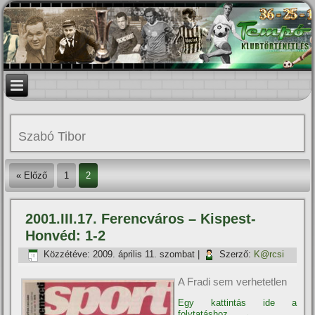
Szabó Tibor
« Előző
1
2
2001.III.17. Ferencváros – Kispest-
Honvéd: 1-2
Közzétéve:
2009. április 11. szombat
|
Szerző:
K@rcsi
A Fradi sem verhetetlen
Egy kattintás ide a
folytatáshoz....
→