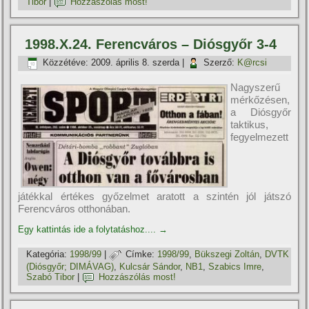
Tibor
|
Hozzászólás most!
1998.X.24. Ferencváros – Diósgyőr 3-4
Közzétéve:
2009. április 8. szerda
|
Szerző:
K@rcsi
Nagyszerű
mérkőzésen,
a Diósgyőr
taktikus,
fegyelmezett
játékkal értékes győzelmet aratott a szintén jól játszó
Ferencváros otthonában.
Egy kattintás ide a folytatáshoz....
→
Kategória:
1998/99
|
Címke:
1998/99
,
Bükszegi Zoltán
,
DVTK
(Diósgyőr; DIMÁVAG)
,
Kulcsár Sándor
,
NB1
,
Szabics Imre
,
Szabó Tibor
|
Hozzászólás most!