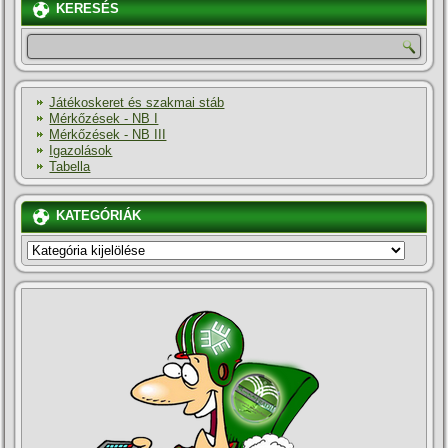
KERESÉS
Játékoskeret és szakmai stáb
Mérkőzések - NB I
Mérkőzések - NB III
Igazolások
Tabella
KATEGÓRIÁK
KATEGÓRIÁK