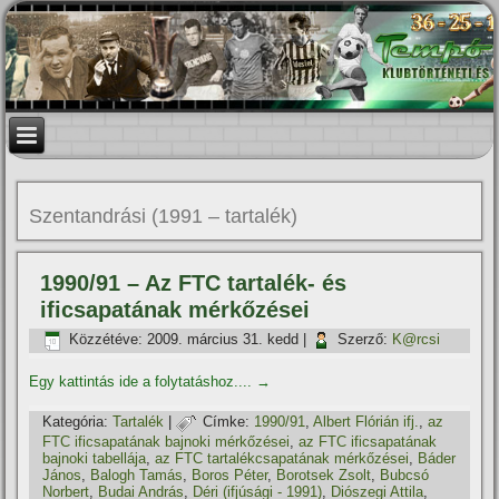
Szentandrási (1991 – tartalék)
1990/91 – Az FTC tartalék- és
ificsapatának mérkőzései
Közzétéve:
2009. március 31. kedd
|
Szerző:
K@rcsi
Egy kattintás ide a folytatáshoz....
→
Kategória:
Tartalék
|
Címke:
1990/91
,
Albert Flórián ifj.
,
az
FTC ificsapatának bajnoki mérkőzései
,
az FTC ificsapatának
bajnoki tabellája
,
az FTC tartalékcsapatának mérkőzései
,
Báder
János
,
Balogh Tamás
,
Boros Péter
,
Borotsek Zsolt
,
Bubcsó
Norbert
,
Budai András
,
Déri (ifjúsági - 1991)
,
Diószegi Attila
,