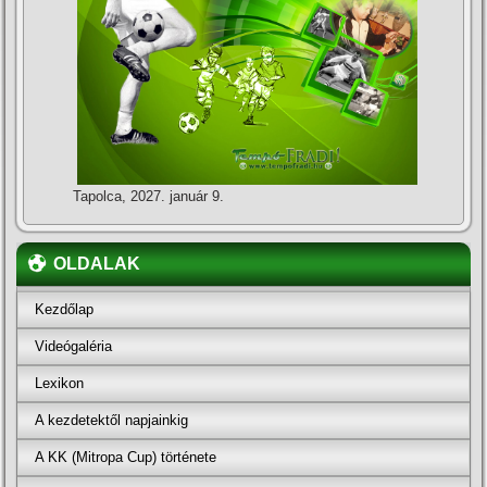
Tapolca, 2027. január 9.
OLDALAK
Kezdőlap
Videógaléria
Lexikon
A kezdetektől napjainkig
A KK (Mitropa Cup) története