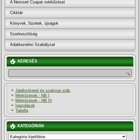
A Nemzeti Csapat mérkőzései
Cikktár
Könyvek, füzetek, újságok
Szerkesztőség
Adatkezelési Szabályzat
KERESÉS
Játékoskeret és szakmai stáb
Mérkőzések - NB I
Mérkőzések - NB III
Igazolások
Tabella
KATEGÓRIÁK
KATEGÓRIÁK