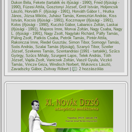
Dukon Béla
,
Fekete (tartalék és ifjúsági - 1990)
,
Fried (ifjúsági -
1990)
,
Füzesi Attila
,
Gosztonyi József
,
Gróf István
,
Holjencsik
László
,
Horváth F. (ifjúsági - 1991)
,
Horváth Gábor I.
,
Hrutka
János
,
Józsa Miklós
,
Juhász Tamás
,
Keresztúri András
,
Kiss
István
,
Kocsis (ifjúsági - 1991)
,
Koczmayer (ifjúsági - 1991)
,
Kolos (ifjúsági - 1990)
,
Kuczkó Gábor
,
Labanics Zoltán
,
Laskai
(ifjúsági - 1991)
,
Majoros Imre
,
Morvai Zoltán
,
Nagy Csaba
,
Nagy
L. (ifjúsági - 1991)
,
Nagy Zsolt
,
Nagylaki Richárd
,
Pálfy Tamás
,
Páling Zsolt
,
Patkós Csaba
,
Petrók Tamás
,
Pintér Attila
,
Rakonczai Imre
,
Riedel Gusztáv
,
Simon Tibor
,
Somogyi Tamás
,
Soós András
,
Szalai Tamás (ifjúsági)
,
Szanyó Tibor
,
Szeiler
József
,
Szekeres Tamás
,
Szentandrási (1991 - tartalék)
,
Szűcs
György
,
Szűcs Mihály
,
Szurgent Lajos
,
Telek András
,
Tóth
József
,
Vajda Zsolt
,
Vanicsek Zoltán
,
Vaszil Gyula
,
Viczkó
Tamás
,
Vincze Géza
,
Windisch Norbert
,
Wukovics László
,
Zavadszky Gábor
,
Zsitvay Róbert
|
2 hozzászólás