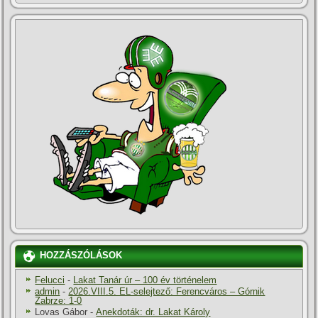
HOZZÁSZÓLÁSOK
Felucci
-
Lakat Tanár úr – 100 év történelem
admin
-
2026.VIII.5. EL-selejtező: Ferencváros – Górnik
Zabrze: 1-0
Lovas Gábor
-
Anekdoták: dr. Lakat Károly