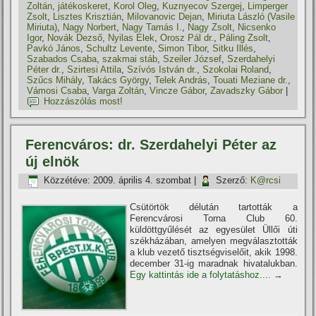
Zoltán
,
játékoskeret
,
Korol Oleg
,
Kuznyecov Szergej
,
Limperger
Zsolt
,
Lisztes Krisztián
,
Milovanovic Dejan
,
Miriuta László (Vasile
Miriuta)
,
Nagy Norbert
,
Nagy Tamás I.
,
Nagy Zsolt
,
Nicsenko
Igor
,
Novák Dezső
,
Nyilas Elek
,
Orosz Pál dr.
,
Páling Zsolt
,
Pavkó János
,
Schultz Levente
,
Simon Tibor
,
Sitku Illés
,
Szabados Csaba
,
szakmai stáb
,
Szeiler József
,
Szerdahelyi
Péter dr.
,
Szirtesi Attila
,
Szí­vós István dr.
,
Szokolai Roland
,
Szűcs Mihály
,
Takács György
,
Telek András
,
Touati Meziane dr.
,
Vámosi Csaba
,
Varga Zoltán
,
Vincze Gábor
,
Zavadszky Gábor
|
Hozzászólás most!
Ferencváros: dr. Szerdahelyi Péter az
új elnök
Közzétéve:
2009. április 4. szombat
|
Szerző:
K@rcsi
Csütörtök délután tartották a
Ferencvárosi Torna Club 60.
küldöttgyűlését az egyesület Üllői úti
székházában, amelyen megválasztották
a klub vezető tisztségviselőit, akik 1998.
december 31-ig maradnak hivatalukban.
Egy kattintás ide a folytatáshoz....
→