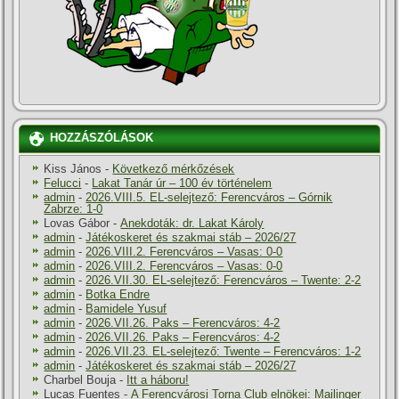
HOZZÁSZÓLÁSOK
Kiss János
-
Következő mérkőzések
Felucci
-
Lakat Tanár úr – 100 év történelem
admin
-
2026.VIII.5. EL-selejtező: Ferencváros – Górnik
Zabrze: 1-0
Lovas Gábor
-
Anekdoták: dr. Lakat Károly
admin
-
Játékoskeret és szakmai stáb – 2026/27
admin
-
2026.VIII.2. Ferencváros – Vasas: 0-0
admin
-
2026.VIII.2. Ferencváros – Vasas: 0-0
admin
-
2026.VII.30. EL-selejtező: Ferencváros – Twente: 2-2
admin
-
Botka Endre
admin
-
Bamidele Yusuf
admin
-
2026.VII.26. Paks – Ferencváros: 4-2
admin
-
2026.VII.26. Paks – Ferencváros: 4-2
admin
-
2026.VII.23. EL-selejtező: Twente – Ferencváros: 1-2
admin
-
Játékoskeret és szakmai stáb – 2026/27
Charbel Bouja
-
Itt a háboru!
Lucas Fuentes
-
A Ferencvárosi Torna Club elnökei: Mailinger