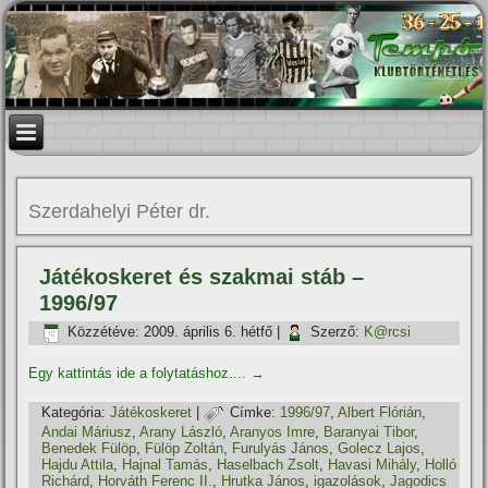
Szerdahelyi Péter dr.
Játékoskeret és szakmai stáb –
1996/97
Közzétéve:
2009. április 6. hétfő
|
Szerző:
K@rcsi
Egy kattintás ide a folytatáshoz....
→
Kategória:
Játékoskeret
|
Címke:
1996/97
,
Albert Flórián
,
Andai Máriusz
,
Arany László
,
Aranyos Imre
,
Baranyai Tibor
,
Benedek Fülöp
,
Fülöp Zoltán
,
Furulyás János
,
Golecz Lajos
,
Hajdu Attila
,
Hajnal Tamás
,
Haselbach Zsolt
,
Havasi Mihály
,
Holló
Richárd
,
Horváth Ferenc II.
,
Hrutka János
,
igazolások
,
Jagodics