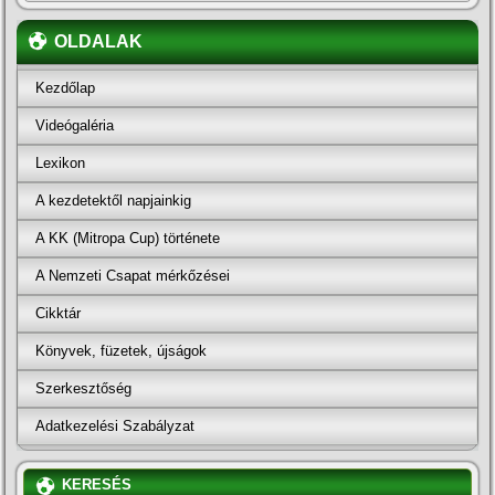
OLDALAK
Kezdőlap
Videógaléria
Lexikon
A kezdetektől napjainkig
A KK (Mitropa Cup) története
A Nemzeti Csapat mérkőzései
Cikktár
Könyvek, füzetek, újságok
Szerkesztőség
Adatkezelési Szabályzat
KERESÉS