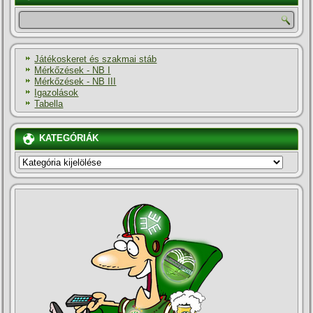
Játékoskeret és szakmai stáb
Mérkőzések - NB I
Mérkőzések - NB III
Igazolások
Tabella
KATEGÓRIÁK
KATEGÓRIÁK