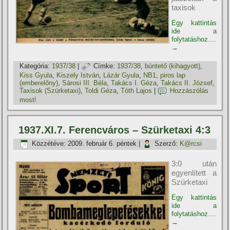
taxisok
Egy kattintás
ide a
folytatáshoz....
→
Kategória:
1937/38
|
Címke:
1937/38
,
büntető (kihagyott)
,
Kiss Gyula
,
Kiszely István
,
Lázár Gyula
,
NB1
,
piros lap
(emberelőny)
,
Sárosi III. Béla
,
Takács I. Géza
,
Takács II. József
,
Taxisok (Szürketaxi)
,
Toldi Géza
,
Tóth Lajos
|
Hozzászólás
most!
1937.XI.7. Ferencváros – Szürketaxi 4:3
Közzétéve:
2009. február 6. péntek
|
Szerző:
K@rcsi
3:0 után
egyenlített a
Szürketaxi
Egy kattintás
ide a
folytatáshoz....
→