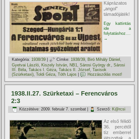
Káprázatos
„angol”
támadójáték!
Egy kattintás
ide a
folytatáshoz....
→
Kategória:
1938/39
|
Címke:
1938/39
,
Biró Mihály Dániel
,
Gyetvai László
,
Kiszely István
,
NB1
,
Sárosi György dr.
,
Sárosi
III. Béla
,
Takács I. Géza
,
Takács II. József
,
Taxisok
(Szürketaxi)
,
Toldi Géza
,
Tóth Lajos
|
Hozzászólás most!
1938.II.27. Szürketaxi – Ferencváros
2:3
Közzétéve:
2009. február 7. szombat
|
Szerző:
K@rcsi
Az első félidő
36. percétől
tíz emberrel
játszottak a