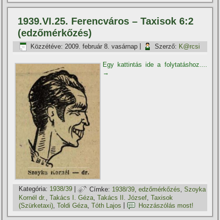
1939.VI.25. Ferencváros – Taxisok 6:2
(edzőmérkőzés)
Közzétéve:
2009. február 8. vasárnap
|
Szerző:
K@rcsi
Egy kattintás ide a folytatáshoz....
→
Kategória:
1938/39
|
Címke:
1938/39
,
edzőmérkőzés
,
Szoyka
Kornél dr.
,
Takács I. Géza
,
Takács II. József
,
Taxisok
(Szürketaxi)
,
Toldi Géza
,
Tóth Lajos
|
Hozzászólás most!