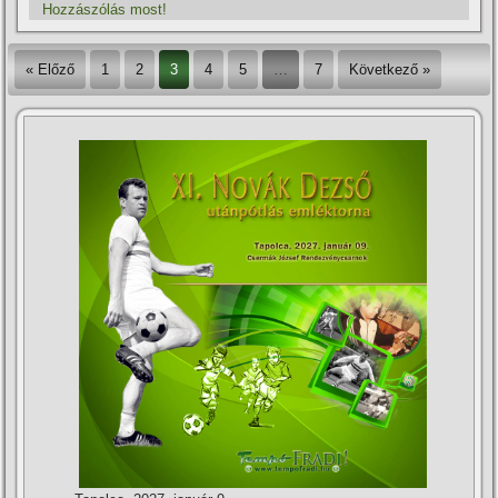
Hozzászólás most!
« Előző
1
2
3
4
5
…
7
Következő »