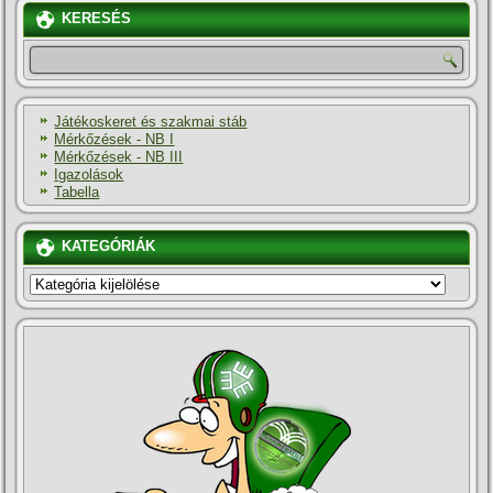
KERESÉS
Játékoskeret és szakmai stáb
Mérkőzések - NB I
Mérkőzések - NB III
Igazolások
Tabella
KATEGÓRIÁK
KATEGÓRIÁK