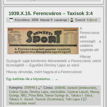
1939.X.15. Ferencváros – Taxisok 3:4
Közzétéve:
2009. február 8. vasárnap
|
Szerző:
K@rcsi
A
Ferencváros
első
vereségét a
védelme
segítette elő
Hlavay
Györgyöt saját kérelmére felmentették a Ferencváros edzői
tisztségétől — Egyelőre Dimény Lajos az edző
Hlavay elmondja, miért hagyta el a Ferencvárost
Egy kattintás ide a folytatáshoz....
→
Kategória:
1939/40
|
Címke:
1939/40
,
büntető (értékesí­tett)
,
Csikós Gyula
,
Dimény Lajos
,
edzőváltás
,
Gyetvai László
,
Hlavay
György
,
NB1
,
Pósa Béla
,
Sárosi György dr.
,
Takács I. Géza
,
Takács II. József
,
Taxisok (Szürketaxi)
,
Tóth Lajos
|
Hozzászólás most!