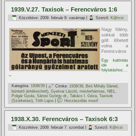
1939.V.27. Taxisok – Ferencváros 1:6
Közzétéve:
2009. február 8. vasárnap
|
Szerző:
K@rcsi
Nagy fölény,
sokkal több
gólt lőhetett
volna a
Ferencváros
Egy kattintás
ide a
folytatáshoz....
→
Kategória:
1938/39
|
Címke:
1938/39
,
Biró Mihály Dániel
,
büntető (értékesí­tett)
,
Gyetvai László
,
mesterhármas
,
NB1
,
Polgár Gyula
,
Sárosi György dr.
,
Takács I. Géza
,
Taxisok
(Szürketaxi)
,
Tóth Lajos
|
Hozzászólás most!
1938.X.30. Ferencváros – Taxisok 6:3
Közzétéve:
2009. február 7. szombat
|
Szerző:
K@rcsi