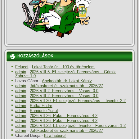
HOZZÁSZÓLÁSOK
Felucci
-
Lakat Tanár úr – 100 év történelem
admin
-
2026.VIII.5. EL-selejtező: Ferencváros – Górnik
Zabrze: 1-0
Lovas Gábor
-
Anekdoták: dr. Lakat Károly
admin
-
Játékoskeret és szakmai stáb – 2026/27
admin
-
2026.VIII.2. Ferencváros – Vasas: 0-0
admin
-
2026.VIII.2. Ferencváros – Vasas: 0-0
admin
-
2026.VII.30. EL-selejtező: Ferencváros – Twente: 2-2
admin
-
Botka Endre
admin
-
Bamidele Yusuf
admin
-
2026.VII.26. Paks – Ferencváros: 4-2
admin
-
2026.VII.26. Paks – Ferencváros: 4-2
admin
-
2026.VII.23. EL-selejtező: Twente – Ferencváros: 1-2
admin
-
Játékoskeret és szakmai stáb – 2026/27
Charbel Bouja
-
Itt a háboru!