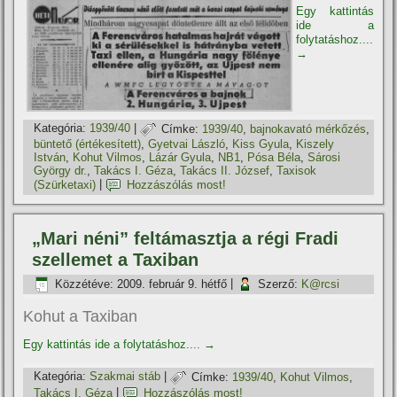
Egy kattintás
ide a
folytatáshoz....
→
Kategória:
1939/40
|
Címke:
1939/40
,
bajnokavató mérkőzés
,
büntető (értékesí­tett)
,
Gyetvai László
,
Kiss Gyula
,
Kiszely
István
,
Kohut Vilmos
,
Lázár Gyula
,
NB1
,
Pósa Béla
,
Sárosi
György dr.
,
Takács I. Géza
,
Takács II. József
,
Taxisok
(Szürketaxi)
|
Hozzászólás most!
„Mari néni” feltámasztja a régi Fradi
szellemet a Taxiban
Közzétéve:
2009. február 9. hétfő
|
Szerző:
K@rcsi
Kohut a Taxiban
Egy kattintás ide a folytatáshoz....
→
Kategória:
Szakmai stáb
|
Címke:
1939/40
,
Kohut Vilmos
,
Takács I. Géza
|
Hozzászólás most!