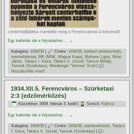
centerhalfjátéka mentette meg a Ferencvárost a kieséstől
Egy kattintás ide a folytatáshoz....
→
Kategória:
1934/35
|
Címke:
1934/35
,
büntető (értékesí­tett)
,
mesterhármas
,
MK (MNK; Magyar Kupa)
,
Moharos Lajos
,
Móré
János
,
Takács I. Géza
,
Takács II. József
,
Táncos Mihály
,
Taxisok (Szürketaxi)
,
Weinberger "Vermes" Ernő
|
Hozzászólás most!
1934.XII.5. Ferencváros – Szürketaxi
2:3 (edzőmérkőzés)
Közzétéve:
2009. február 3. kedd
|
Szerző:
K@rcsi
Egy kattintás ide a folytatáshoz....
→
Kategória:
1934/35
|
Címke:
1934/35
,
edzőmérkőzés
,
Takács
I. Géza
,
Takács II. József
,
Taxisok (Szürketaxi)
|