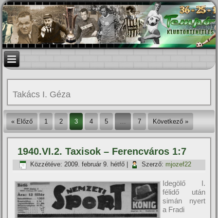
Takács I. Géza
« Előző
1
2
3
4
5
…
7
Következő »
1940.VI.2. Taxisok – Ferencváros 1:7
Közzétéve:
2009. február 9. hétfő
|
Szerző:
mjozef22
Idegölő I.
félidő után
simán nyert
a Fradi