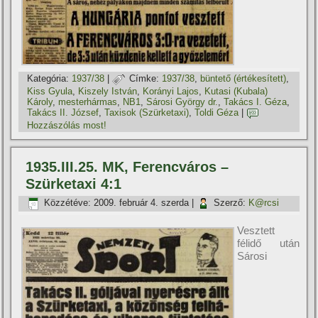
Kategória:
1937/38
|
Címke:
1937/38
,
büntető (értékesí­tett)
,
Kiss Gyula
,
Kiszely István
,
Korányi Lajos
,
Kutasi (Kubala)
Károly
,
mesterhármas
,
NB1
,
Sárosi György dr.
,
Takács I. Géza
,
Takács II. József
,
Taxisok (Szürketaxi)
,
Toldi Géza
|
Hozzászólás most!
1935.III.25. MK, Ferencváros –
Szürketaxi 4:1
Közzétéve:
2009. február 4. szerda
|
Szerző:
K@rcsi
Vesztett
félidő után
Sárosi