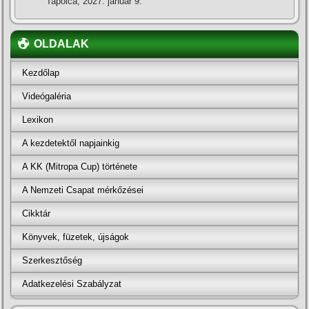
Tapolca, 2027. január 9.
OLDALAK
Kezdőlap
Videógaléria
Lexikon
A kezdetektől napjainkig
A KK (Mitropa Cup) története
A Nemzeti Csapat mérkőzései
Cikktár
Könyvek, füzetek, újságok
Szerkesztőség
Adatkezelési Szabályzat