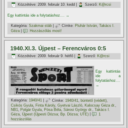
Közzétéve:
2009. február 10. kedd
|
Szerző:
K@rcsi
Egy kattintás ide a folytatáshoz....
→
Kategória:
Szakmai stáb
|
Címke:
Pluhár István
,
Takács I.
Géza
|
Hozzászólás most!
1940.XI.3. Újpest – Ferencváros 0:5
Közzétéve:
2009. február 9. hétfő
|
Szerző:
K@rcsi
Egy kattintás
ide a
folytatáshoz....
→
Kategória:
1940/41
|
Címke:
1940/41
,
büntető (védett)
,
Csikós Gyula
,
Finta Károly
,
Gyetvai László
,
Kalocsay Géza dr.
,
NB1
,
Polgár Gyula
,
Pósa Béla
,
Sárosi György dr.
,
Takács I.
Géza
,
Újpest (Újpesti Dózsa; Bp. Dózsa; UTE)
|
1
hozzászólás