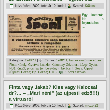
Közzétéve:
2009. február 10. kedd
|
Szerző:
K@rcsi
Egy kattintás
ide a
folytatáshoz....
→
Kategória:
1940/41
|
Címke:
1940/41
,
bajnokavató mérkőzés
,
Finta Károly
,
Gyetvai László
,
Kalocsay Géza dr.
,
Lázár Gyula
,
NB1
,
öngól
,
piros lap (emberelőny)
,
Takács I. Géza
,
Újpest
(Újpesti Dózsa; Bp. Dózsa; UTE)
|
1 hozzászólás
Finta vagy Jakab? Kiss vagy Kalocsai
dr?… – „Mari néni” (az ujpesti edző!!!)
a virtusról
Közzétéve:
2009. február 10. kedd
|
Szerző:
mjozef22