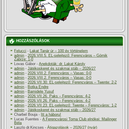
HOZZÁSZÓLÁSOK
Felucci
-
Lakat Tanár úr – 100 év történelem
admin
-
2026.VIII.5. EL-selejtező: Ferencváros – Górnik
Zabrze: 1-0
Lovas Gábor
-
Anekdoták: dr. Lakat Károly
admin
-
Játékoskeret és szakmai stáb – 2026/27
admin
-
2026.VIII.2. Ferencváros – Vasas: 0-0
admin
-
2026.VIII.2. Ferencváros – Vasas: 0-0
admin
-
2026.VII.30. EL-selejtező: Ferencváros – Twente: 2-2
admin
-
Botka Endre
admin
-
Bamidele Yusuf
admin
-
2026.VII.26. Paks – Ferencváros: 4-2
admin
-
2026.VII.26. Paks – Ferencváros: 4-2
admin
-
2026.VII.23. EL-selejtező: Twente – Ferencváros: 1-2
admin
-
Játékoskeret és szakmai stáb – 2026/27
Charbel Bouja
-
Itt a háboru!
Lucas Fuentes
-
A Ferencvárosi Torna Club elnökei: Mailinger
Béla
Laszlo dr.Kincses
-
Átigazolások – 2026/27 (nyár)