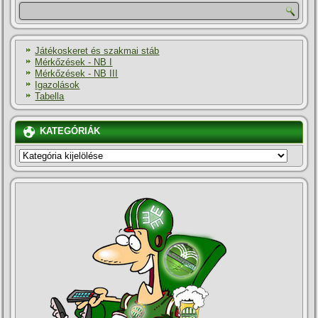
Játékoskeret és szakmai stáb
Mérkőzések - NB I
Mérkőzések - NB III
Igazolások
Tabella
KATEGÓRIÁK
KATEGÓRIÁK