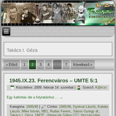
Takács I. Géza
« Előző
1
2
3
4
…
7
Következő »
1945.IX.23. Ferencváros – UMTE 5:1
Közzétéve:
2009. február 14. szombat
|
Szerző:
K@rcsi
Egy kattintás ide a folytatáshoz....
→
Kategória:
1945/46
|
Címke:
1945/46
,
Gyetvai László
,
Kubala
László
,
Mike István
,
NB1
,
Rudas Ferenc
,
Sárosi György dr.
,
Takács I. Géza
,
UMTE
,
Urbancsik Gábor
|
Hozzászólás