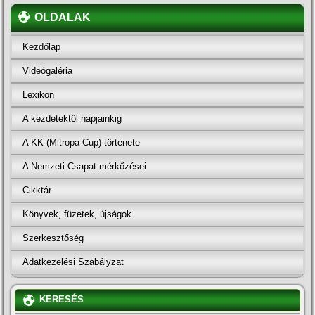
OLDALAK
Kezdőlap
Videógaléria
Lexikon
A kezdetektől napjainkig
A KK (Mitropa Cup) története
A Nemzeti Csapat mérkőzései
Cikktár
Könyvek, füzetek, újságok
Szerkesztőség
Adatkezelési Szabályzat
KERESÉS