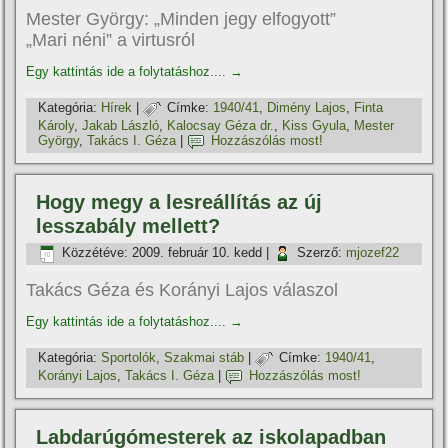
Mester György: „Minden jegy elfogyott”
„Mari néni” a virtusról
Egy kattintás ide a folytatáshoz....
→
Kategória:
Hí­rek
|
Címke:
1940/41
,
Dimény Lajos
,
Finta
Károly
,
Jakab László
,
Kalocsay Géza dr.
,
Kiss Gyula
,
Mester
György
,
Takács I. Géza
|
Hozzászólás most!
Hogy megy a lesreállí­tás az új
lesszabály mellett?
Közzétéve:
2009. február 10. kedd
|
Szerző:
mjozef22
Takács Géza és Korányi Lajos válaszol
Egy kattintás ide a folytatáshoz....
→
Kategória:
Sportolók
,
Szakmai stáb
|
Címke:
1940/41
,
Korányi Lajos
,
Takács I. Géza
|
Hozzászólás most!
Labdarúgómesterek az iskolapadban