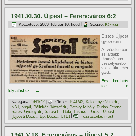
1941.XI.30. Újpest – Ferencváros 6:2
Közzétéve:
2009. február 10. kedd
|
Szerző:
K@rcsi
Biztos Újpest
győzelem
A védelemben
szilárdabb,
támadásban
veszélyesebb
volt a lila-fehér
gárda
Egy kattintás
ide a
folytatáshoz....
→
Kategória:
1941/42
|
Címke:
1941/42
,
Kalocsay Géza dr.
,
NB1
,
öngól
,
Pálinkás József dr.
,
Pataky Mihály
,
Rudas Ferenc
,
Sárosi György dr.
,
Sárosi III. Béla
,
Takács I. Géza
,
Újpest
(Újpesti Dózsa; Bp. Dózsa; UTE)
|
Hozzászólás most!
1941.V.18. Ferencváros – Újpest 5:2