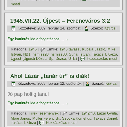
most!
1945.VII.22. Újpest – Ferencváros 3:2
Közzétéve:
2009. február 14. szombat
|
Szerző:
K@rcsi
Egy kattintás ide a folytatáshoz....
→
Kategória:
1945
|
Címke:
1945 tavasz
,
Kubala László
,
Mike
István
,
NB1
,
nsmiss20
,
nsmiss30
,
Suhai István
,
Takács I. Géza
,
Újpest (Újpesti Dózsa; Bp. Dózsa; UTE)
|
Hozzászólás most!
Ahol Lázár „tanár úr” is diák!
Közzétéve:
2009. február 12. csütörtök
|
Szerző:
K@rcsi
Jó pap holtig tanul
Egy kattintás ide a folytatáshoz....
→
Kategória:
Hí­rek, események
|
Címke:
1942/43
,
Lázár Gyula
,
Móré János
,
Müller Ferenc dr.
,
Szoyka Kornél dr.
,
Takács Dániel
,
Takács I. Géza
|
Hozzászólás most!