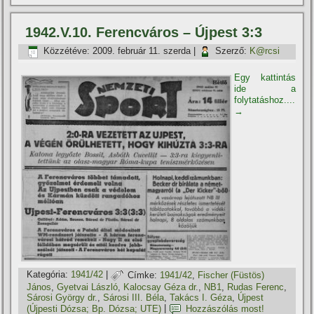
1942.V.10. Ferencváros – Újpest 3:3
Közzétéve:
2009. február 11. szerda
|
Szerző:
K@rcsi
Egy kattintás
ide a
folytatáshoz....
→
Kategória:
1941/42
|
Címke:
1941/42
,
Fischer (Füstös)
János
,
Gyetvai László
,
Kalocsay Géza dr.
,
NB1
,
Rudas Ferenc
,
Sárosi György dr.
,
Sárosi III. Béla
,
Takács I. Géza
,
Újpest
(Újpesti Dózsa; Bp. Dózsa; UTE)
|
Hozzászólás most!