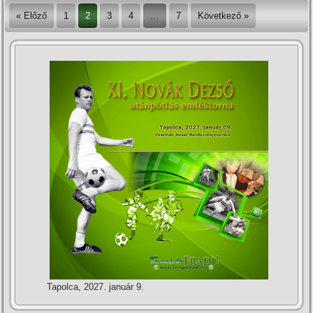
« Előző
1
2
3
4
…
7
Következő »
Tapolca, 2027. január 9.