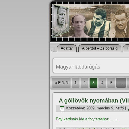
Adattár
Alberttól – Zsiborásig
H
Magyar labdarúgás
« Előző
1
2
3
4
5
…
A góllövők nyomában (VII
Közzétéve:
2009. március 9. hétfő
|
Egy kattintás ide a folytatáshoz....
→