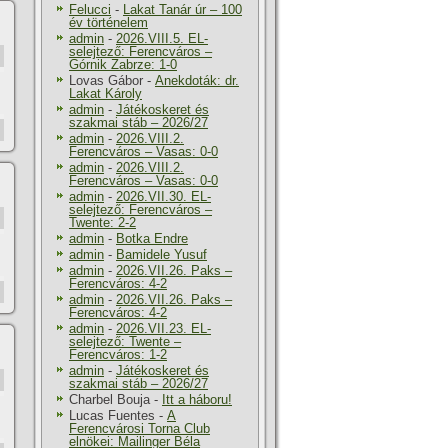
Felucci
-
Lakat Tanár úr – 100
év történelem
admin
-
2026.VIII.5. EL-
selejtező: Ferencváros –
Górnik Zabrze: 1-0
Lovas Gábor
-
Anekdoták: dr.
Lakat Károly
admin
-
Játékoskeret és
szakmai stáb – 2026/27
admin
-
2026.VIII.2.
Ferencváros – Vasas: 0-0
admin
-
2026.VIII.2.
Ferencváros – Vasas: 0-0
admin
-
2026.VII.30. EL-
selejtező: Ferencváros –
Twente: 2-2
admin
-
Botka Endre
admin
-
Bamidele Yusuf
admin
-
2026.VII.26. Paks –
Ferencváros: 4-2
admin
-
2026.VII.26. Paks –
Ferencváros: 4-2
admin
-
2026.VII.23. EL-
selejtező: Twente –
Ferencváros: 1-2
admin
-
Játékoskeret és
szakmai stáb – 2026/27
Charbel Bouja
-
Itt a háboru!
Lucas Fuentes
-
A
Ferencvárosi Torna Club
elnökei: Mailinger Béla