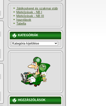
Játékoskeret és szakmai stáb
Mérkőzések - NB I
Mérkőzések - NB III
Igazolások
Tabella
KATEGÓRIÁK
KATEGÓRIÁK
HOZZÁSZÓLÁSOK