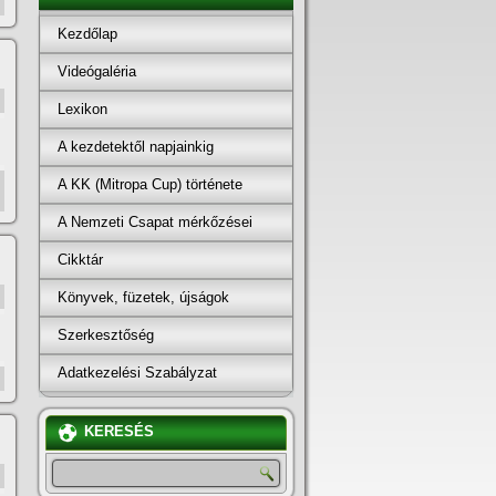
Kezdőlap
Videógaléria
Lexikon
A kezdetektől napjainkig
A KK (Mitropa Cup) története
A Nemzeti Csapat mérkőzései
Cikktár
Könyvek, füzetek, újságok
Szerkesztőség
Adatkezelési Szabályzat
KERESÉS