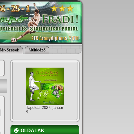
Mérkőzések
Múltidéző
Tapolca, 2027. január
9.
OLDALAK