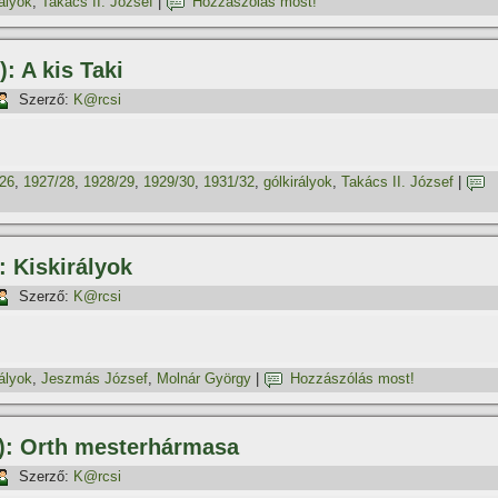
rályok
,
Takács II. József
|
Hozzászólás most!
: A kis Taki
Szerző:
K@rcsi
26
,
1927/28
,
1928/29
,
1929/30
,
1931/32
,
gólkirályok
,
Takács II. József
|
: Kiskirályok
Szerző:
K@rcsi
rályok
,
Jeszmás József
,
Molnár György
|
Hozzászólás most!
.): Orth mesterhármasa
Szerző:
K@rcsi