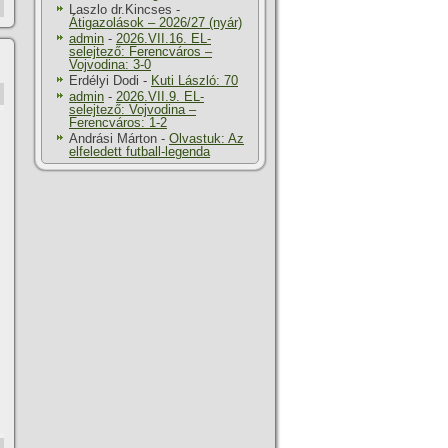
Laszlo dr.Kincses
-
Átigazolások – 2026/27 (nyár)
admin
-
2026.VII.16. EL-
selejtező: Ferencváros –
Vojvodina: 3-0
Erdélyi Dodi
-
Kuti László: 70
admin
-
2026.VII.9. EL-
selejtező: Vojvodina –
Ferencváros: 1-2
Andrási Márton
-
Olvastuk: Az
elfeledett futball-legenda