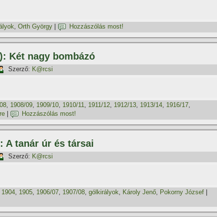
rályok
,
Orth György
|
Hozzászólás most!
.): Két nagy bombázó
Szerző:
K@rcsi
08
,
1908/09
,
1909/10
,
1910/11
,
1911/12
,
1912/13
,
1913/14
,
1916/17
,
re
|
Hozzászólás most!
 A tanár úr és társai
Szerző:
K@rcsi
,
1904
,
1905
,
1906/07
,
1907/08
,
gólkirályok
,
Károly Jenő
,
Pokorny József
|