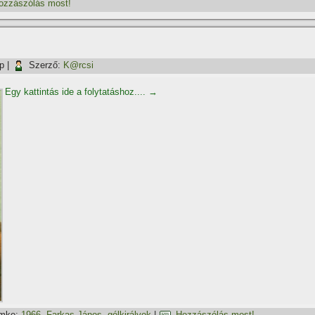
ozzászólás most!
p
|
Szerző:
K@rcsi
Egy kattintás ide a folytatáshoz....
→
mke:
1966
,
Farkas János
,
gólkirályok
|
Hozzászólás most!