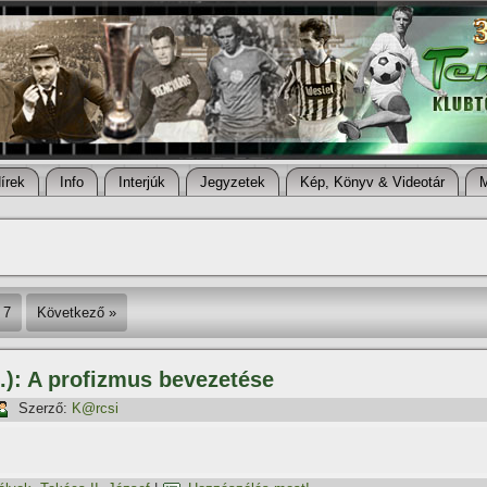
í­rek
Info
Interjúk
Jegyzetek
Kép, Könyv & Videotár
7
Következő »
.): A profizmus bevezetése
Szerző:
K@rcsi