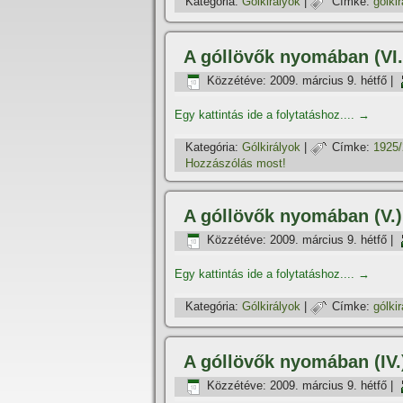
Kategória:
Gólkirályok
|
Címke:
gólki
A góllövők nyomában (VI.)
Közzétéve:
2009. március 9. hétfő
|
Egy kattintás ide a folytatáshoz....
→
Kategória:
Gólkirályok
|
Címke:
1925/
Hozzászólás most!
A góllövők nyomában (V.)
Közzétéve:
2009. március 9. hétfő
|
Egy kattintás ide a folytatáshoz....
→
Kategória:
Gólkirályok
|
Címke:
gólki
A góllövők nyomában (IV
Közzétéve:
2009. március 9. hétfő
|