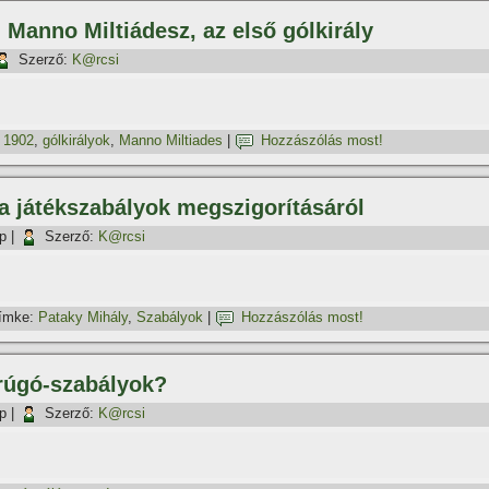
 Manno Miltiádesz, az első gólkirály
Szerző:
K@rcsi
,
1902
,
gólkirályok
,
Manno Miltiades
|
Hozzászólás most!
a játékszabályok megszigorí­tásáról
p
|
Szerző:
K@rcsi
ímke:
Pataky Mihály
,
Szabályok
|
Hozzászólás most!
arúgó-szabályok?
p
|
Szerző:
K@rcsi