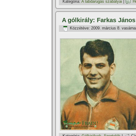
Kategória:
A labdarúgás szabályai
|
H
A gólkirály: Farkas János
Közzétéve:
2009. március 8. vasárna
Kategória:
Gólkirályok
,
Sportolók
|
Cí