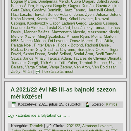
Bognár Márton
,
Boudjemaa Mehdi
,
Cubra Dragan
,
Dalnoki Áron
,
Farkas Ádám
,
Fenyvesi Gergely
,
Gágyor Domán
,
Gavric Zeljko
,
Gera Zalán
,
Godányi Dominik
,
Haaz Ferenc
,
Haraisvili Giorgi
,
Házi László
,
Horváth Bence Roland
,
Jones Zyen
,
Juhász Botond
,
Kaján Norbert
,
Kecskeméti Tibor
,
Kókai Levente
,
Kokovai
Csongor
,
Korolovszky Gábor
,
Ladányi Gergő
,
Lakatos Csongor
,
Leandro de Almeida
,
Lestál Szilárd
,
Lucsánszky Tamás
,
Lukács
Dániel
,
Manner Balázs
,
Mazzonetto Alessio
,
Mazzonetto Nicoló
,
Mercier Xavier
,
Mergl Szabolcs
,
Mmaee Ryan
,
Molnár Márton
,
NB3
,
Nemes Márton
,
Őri Levente
,
Orosz Marcell
,
Pajti Attila
,
Palaga Noel
,
Pintér Dániel
,
Pócsik Botond
,
Radnóti Dániel
,
Redzic Damir
,
Say Shadirac Chyreme
,
Serdiukov Oleksii
,
Sigér
Dávid
,
Szabó Donát
,
Szabó Szilárd
,
Szalai Áron
,
Széll Tamás
,
Szűcs János Mihály
,
Takács Ádám
,
Tavares de Oliveira Dhonata
,
Tomasek Gergő
,
Tóth Alex
,
Tóth Zalán
,
Trimboli Simone
,
Ulviczki
Balázs
,
Varga Stefan
,
Varga Zétény
,
Vén Áron
,
Vén Boldizsár
,
Zsélyi Milán
|
Hozzászólás most!
A 2021/22 évi NB III-as bajnoki szezon
mérkőzései
Közzétéve:
2021. július 15. csütörtök
|
Szerző:
K@rcsi
Egy kattintás ide a folytatáshoz....
→
Kategória:
Tartalék
|
Címke:
2021/22
,
Almássy Levente
,