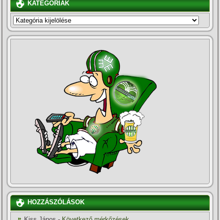
KATEGÓRIÁK
KATEGÓRIÁK
HOZZÁSZÓLÁSOK
Kiss János
-
Következő mérkőzések