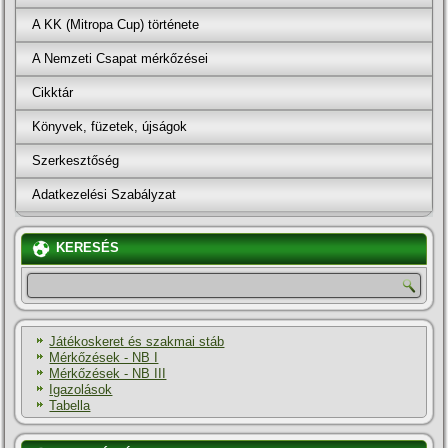
A KK (Mitropa Cup) története
A Nemzeti Csapat mérkőzései
Cikktár
Könyvek, füzetek, újságok
Szerkesztőség
Adatkezelési Szabályzat
KERESÉS
Játékoskeret és szakmai stáb
Mérkőzések - NB I
Mérkőzések - NB III
Igazolások
Tabella