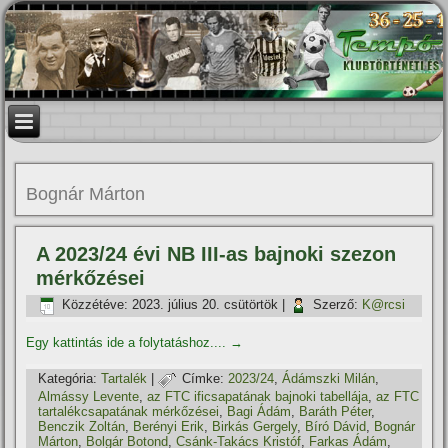
Bognár Márton
A 2023/24 évi NB III-as bajnoki szezon
mérkőzései
Közzétéve:
2023. július 20. csütörtök
|
Szerző:
K@rcsi
Egy kattintás ide a folytatáshoz....
→
Kategória:
Tartalék
|
Címke:
2023/24
,
Ádámszki Milán
,
Almássy Levente
,
az FTC ificsapatának bajnoki tabellája
,
az FTC
tartalékcsapatának mérkőzései
,
Bagi Ádám
,
Baráth Péter
,
Benczik Zoltán
,
Berényi Erik
,
Birkás Gergely
,
Bíró Dávid
,
Bognár
Márton
,
Bolgár Botond
,
Csánk-Takács Kristóf
,
Farkas Ádám
,