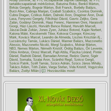
Arday Dominik
,
az FTC ificsapatának bajnoki tabellája
,
az FTC
tartalékcsapatának mérkőzései
,
Baturina Roko
,
Benkő Márton
,
Birkás Gergely
,
Bognár Márton
,
Boli Franck
,
Borbély Balázs
,
Burzi Alex
,
Cabraja Marijan
,
Csabafi Szabolcs
,
Csontos Dominik
,
Cubra Dragan
,
Czékus Ádám
,
Dalnoki Áron
,
Dragóner Áron
,
Dvali
Lasa
,
Fenyvesi Gergely
,
Filkóházi Dávid
,
Gavric Zeljko
,
Gera
Zalán
,
Godányi Dominik
,
Haaz Ferenc
,
Hanninen Onni
,
Haraisvili
Giorgi
,
Házi László
,
Horváth Bence Roland
,
Horváth Marcell
,
Jászai-Deák Zoltán
,
Jones Zyen
,
Juhász Botond
,
Kaján Norbert
,
Katona Máté
,
Kecskeméti Tibor
,
Kokovai Csongor
,
Könczey
Márk
,
Kovács Marcel
,
Leandro de Almeida
,
Lisztes Krisztián ifj.
,
Lucsánszky Tamás
,
Lukács Dániel
,
Manner Balázs
,
Mazzonetto
Alessio
,
Mazzonetto Nicoló
,
Mergl Szabolcs
,
Molnár Márton
,
NB3
,
Nemes Márton
,
Németh Kristóf
,
Ördög Balázs
,
Őri Levente
,
Orlov Ambrus
,
Orosz Marcell
,
Pajti Attila
,
Pászka Lóránd
,
Pintér
Dániel
,
Radnóti Dániel
,
Ramadan Ammar
,
Redzic Damir
,
Sigér
Dávid
,
Somalia
,
Szalai Áron
,
Szánthó Regő
,
Szécsi Gergő
,
Szécsi Patrik
,
Széll Tamás
,
Szücs Adrián
,
Szücs János Mihály
,
Takács Ádám
,
Tóth Zalán
,
Varga Stefan
,
Vida Kristóf
,
Vogyicska
Balázs
,
Zsélyi Milán
|
Hozzászólás most!