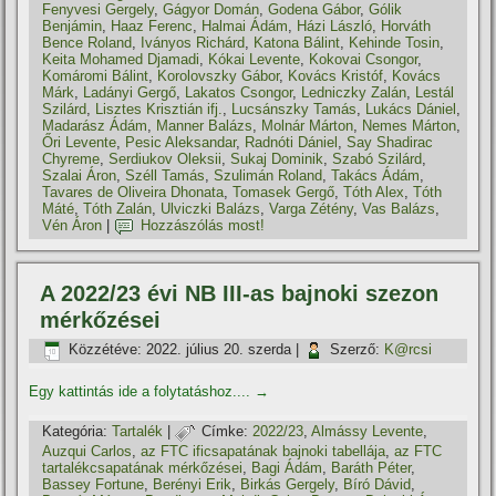
Fenyvesi Gergely
,
Gágyor Domán
,
Godena Gábor
,
Gólik
Benjámin
,
Haaz Ferenc
,
Halmai Ádám
,
Házi László
,
Horváth
Bence Roland
,
Iványos Richárd
,
Katona Bálint
,
Kehinde Tosin
,
Keita Mohamed Djamadi
,
Kókai Levente
,
Kokovai Csongor
,
Komáromi Bálint
,
Korolovszky Gábor
,
Kovács Kristóf
,
Kovács
Márk
,
Ladányi Gergő
,
Lakatos Csongor
,
Ledniczky Zalán
,
Lestál
Szilárd
,
Lisztes Krisztián ifj.
,
Lucsánszky Tamás
,
Lukács Dániel
,
Madarász Ádám
,
Manner Balázs
,
Molnár Márton
,
Nemes Márton
,
Őri Levente
,
Pesic Aleksandar
,
Radnóti Dániel
,
Say Shadirac
Chyreme
,
Serdiukov Oleksii
,
Sukaj Dominik
,
Szabó Szilárd
,
Szalai Áron
,
Széll Tamás
,
Szulimán Roland
,
Takács Ádám
,
Tavares de Oliveira Dhonata
,
Tomasek Gergő
,
Tóth Alex
,
Tóth
Máté
,
Tóth Zalán
,
Ulviczki Balázs
,
Varga Zétény
,
Vas Balázs
,
Vén Áron
|
Hozzászólás most!
A 2022/23 évi NB III-as bajnoki szezon
mérkőzései
Közzétéve:
2022. július 20. szerda
|
Szerző:
K@rcsi
Egy kattintás ide a folytatáshoz....
→
Kategória:
Tartalék
|
Címke:
2022/23
,
Almássy Levente
,
Auzqui Carlos
,
az FTC ificsapatának bajnoki tabellája
,
az FTC
tartalékcsapatának mérkőzései
,
Bagi Ádám
,
Baráth Péter
,
Bassey Fortune
,
Berényi Erik
,
Birkás Gergely
,
Bíró Dávid
,