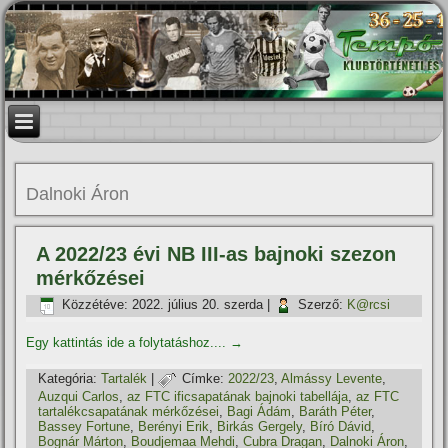
Dalnoki Áron
A 2022/23 évi NB III-as bajnoki szezon
mérkőzései
Közzétéve:
2022. július 20. szerda
|
Szerző:
K@rcsi
Egy kattintás ide a folytatáshoz....
→
Kategória:
Tartalék
|
Címke:
2022/23
,
Almássy Levente
,
Auzqui Carlos
,
az FTC ificsapatának bajnoki tabellája
,
az FTC
tartalékcsapatának mérkőzései
,
Bagi Ádám
,
Baráth Péter
,
Bassey Fortune
,
Berényi Erik
,
Birkás Gergely
,
Bíró Dávid
,
Bognár Márton
,
Boudjemaa Mehdi
,
Cubra Dragan
,
Dalnoki Áron
,