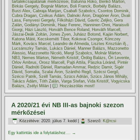
tartalékcsapatának mérkőzései
,
Baturina Roko
,
Benkő Márton
,
Birkás Gergely
,
Bognár Márton
,
Boli Franck
,
Borbély Balázs
,
Burzi Alex
,
Cabraja Marijan
,
Csabafi Szabolcs
,
Csontos Dominik
,
Cubra Dragan
,
Czékus Ádám
,
Dalnoki Áron
,
Dragóner Áron
,
Dvali
Lasa
,
Fenyvesi Gergely
,
Filkóházi Dávid
,
Gavric Zeljko
,
Gera
Zalán
,
Godányi Dominik
,
Haaz Ferenc
,
Hanninen Onni
,
Haraisvili
Giorgi
,
Házi László
,
Horváth Bence Roland
,
Horváth Marcell
,
Jászai-Deák Zoltán
,
Jones Zyen
,
Juhász Botond
,
Kaján Norbert
,
Katona Máté
,
Kecskeméti Tibor
,
Kokovai Csongor
,
Könczey
Márk
,
Kovács Marcel
,
Leandro de Almeida
,
Lisztes Krisztián ifj.
,
Lucsánszky Tamás
,
Lukács Dániel
,
Manner Balázs
,
Mazzonetto
Alessio
,
Mazzonetto Nicoló
,
Mergl Szabolcs
,
Molnár Márton
,
NB3
,
Nemes Márton
,
Németh Kristóf
,
Ördög Balázs
,
Őri Levente
,
Orlov Ambrus
,
Orosz Marcell
,
Pajti Attila
,
Pászka Lóránd
,
Pintér
Dániel
,
Radnóti Dániel
,
Ramadan Ammar
,
Redzic Damir
,
Sigér
Dávid
,
Somalia
,
Szalai Áron
,
Szánthó Regő
,
Szécsi Gergő
,
Szécsi Patrik
,
Széll Tamás
,
Szücs Adrián
,
Szücs János Mihály
,
Takács Ádám
,
Tóth Zalán
,
Varga Stefan
,
Vida Kristóf
,
Vogyicska
Balázs
,
Zsélyi Milán
|
Hozzászólás most!
A 2020/21 évi NB III-as bajnoki szezon
mérkőzései
Közzétéve:
2020. július 7. kedd
|
Szerző:
K@rcsi
Egy kattintás ide a folytatáshoz....
→