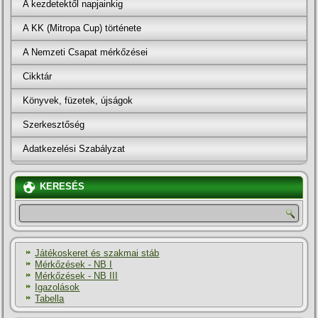
A kezdetektől napjainkig
A KK (Mitropa Cup) története
A Nemzeti Csapat mérkőzései
Cikktár
Könyvek, füzetek, újságok
Szerkesztőség
Adatkezelési Szabályzat
KERESÉS
Játékoskeret és szakmai stáb
Mérkőzések - NB I
Mérkőzések - NB III
Igazolások
Tabella