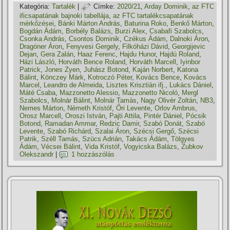
Kategória:
Tartalék
|
Címke:
2020/21
,
Arday Dominik
,
az FTC
ificsapatának bajnoki tabellája
,
az FTC tartalékcsapatának
mérkőzései
,
Bánki Márton András
,
Baturina Roko
,
Benkő Márton
,
Bogdán Ádám
,
Borbély Balázs
,
Burzi Alex
,
Csabafi Szabolcs
,
Csonka András
,
Csontos Dominik
,
Czékus Ádám
,
Dalnoki Áron
,
Dragóner Áron
,
Fenyvesi Gergely
,
Filkóházi Dávid
,
Georgijevic
Dejan
,
Gera Zalán
,
Haaz Ferenc
,
Hajdu Hunor
,
Hajdú Roland
,
Házi László
,
Horváth Bence Roland
,
Horváth Marcell
,
Iyinbor
Patrick
,
Jones Zyen
,
Juhász Botond
,
Kaján Norbert
,
Katona
Bálint
,
Könczey Márk
,
Kotroczó Péter
,
Kovács Bence
,
Kovács
Marcel
,
Leandro de Almeida
,
Lisztes Krisztián ifj.
,
Lukács Dániel
,
Máté Csaba
,
Mazzonetto Alessio
,
Mazzonetto Nicoló
,
Mergl
Szabolcs
,
Molnár Bálint
,
Molnár Tamás
,
Nagy Olivér Zoltán
,
NB3
,
Nemes Márton
,
Németh Kristóf
,
Őri Levente
,
Orlov Ambrus
,
Orosz Marcell
,
Oroszi István
,
Pajti Attila
,
Pintér Dániel
,
Pócsik
Botond
,
Ramadan Ammar
,
Redzic Damir
,
Szabó Donát
,
Szabó
Levente
,
Szabó Richárd
,
Szalai Áron
,
Szécsi Gergő
,
Szécsi
Patrik
,
Széll Tamás
,
Szücs Adrián
,
Takács Ádám
,
Tölgyes
Ádám
,
Vécsei Bálint
,
Vida Kristóf
,
Vogyicska Balázs
,
Zubkov
Olekszandr
|
1 hozzászólás