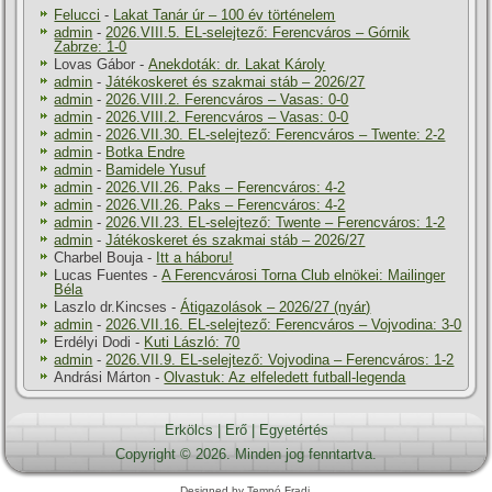
Felucci
-
Lakat Tanár úr – 100 év történelem
admin
-
2026.VIII.5. EL-selejtező: Ferencváros – Górnik
Zabrze: 1-0
Lovas Gábor
-
Anekdoták: dr. Lakat Károly
admin
-
Játékoskeret és szakmai stáb – 2026/27
admin
-
2026.VIII.2. Ferencváros – Vasas: 0-0
admin
-
2026.VIII.2. Ferencváros – Vasas: 0-0
admin
-
2026.VII.30. EL-selejtező: Ferencváros – Twente: 2-2
admin
-
Botka Endre
admin
-
Bamidele Yusuf
admin
-
2026.VII.26. Paks – Ferencváros: 4-2
admin
-
2026.VII.26. Paks – Ferencváros: 4-2
admin
-
2026.VII.23. EL-selejtező: Twente – Ferencváros: 1-2
admin
-
Játékoskeret és szakmai stáb – 2026/27
Charbel Bouja
-
Itt a háboru!
Lucas Fuentes
-
A Ferencvárosi Torna Club elnökei: Mailinger
Béla
Laszlo dr.Kincses
-
Átigazolások – 2026/27 (nyár)
admin
-
2026.VII.16. EL-selejtező: Ferencváros – Vojvodina: 3-0
Erdélyi Dodi
-
Kuti László: 70
admin
-
2026.VII.9. EL-selejtező: Vojvodina – Ferencváros: 1-2
Andrási Márton
-
Olvastuk: Az elfeledett futball-legenda
Erkölcs
|
Erő
|
Egyetértés
Copyright © 2026. Minden jog fenntartva.
Designed by Tempó Fradi.