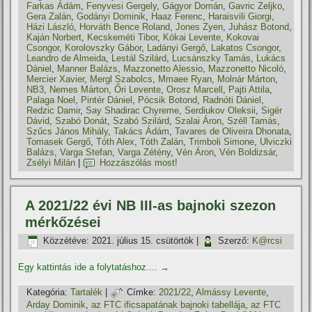
Farkas Ádám
,
Fenyvesi Gergely
,
Gágyor Domán
,
Gavric Zeljko
,
Gera Zalán
,
Godányi Dominik
,
Haaz Ferenc
,
Haraisvili Giorgi
,
Házi László
,
Horváth Bence Roland
,
Jones Zyen
,
Juhász Botond
,
Kaján Norbert
,
Kecskeméti Tibor
,
Kókai Levente
,
Kokovai
Csongor
,
Korolovszky Gábor
,
Ladányi Gergő
,
Lakatos Csongor
,
Leandro de Almeida
,
Lestál Szilárd
,
Lucsánszky Tamás
,
Lukács
Dániel
,
Manner Balázs
,
Mazzonetto Alessio
,
Mazzonetto Nicoló
,
Mercier Xavier
,
Mergl Szabolcs
,
Mmaee Ryan
,
Molnár Márton
,
NB3
,
Nemes Márton
,
Őri Levente
,
Orosz Marcell
,
Pajti Attila
,
Palaga Noel
,
Pintér Dániel
,
Pócsik Botond
,
Radnóti Dániel
,
Redzic Damir
,
Say Shadirac Chyreme
,
Serdiukov Oleksii
,
Sigér
Dávid
,
Szabó Donát
,
Szabó Szilárd
,
Szalai Áron
,
Széll Tamás
,
Szűcs János Mihály
,
Takács Ádám
,
Tavares de Oliveira Dhonata
,
Tomasek Gergő
,
Tóth Alex
,
Tóth Zalán
,
Trimboli Simone
,
Ulviczki
Balázs
,
Varga Stefan
,
Varga Zétény
,
Vén Áron
,
Vén Boldizsár
,
Zsélyi Milán
|
Hozzászólás most!
A 2021/22 évi NB III-as bajnoki szezon
mérkőzései
Közzétéve:
2021. július 15. csütörtök
|
Szerző:
K@rcsi
Egy kattintás ide a folytatáshoz....
→
Kategória:
Tartalék
|
Címke:
2021/22
,
Almássy Levente
,
Arday Dominik
,
az FTC ificsapatának bajnoki tabellája
,
az FTC