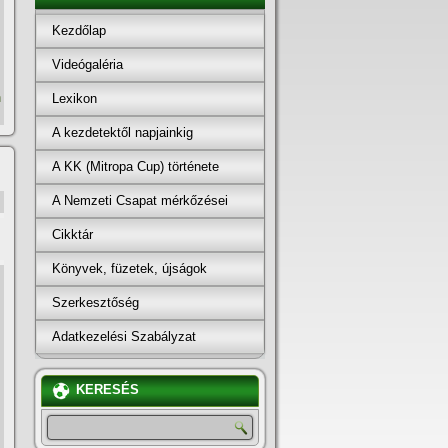
Kezdőlap
Videógaléria
n
Lexikon
A kezdetektől napjainkig
A KK (Mitropa Cup) története
A Nemzeti Csapat mérkőzései
Cikktár
Könyvek, füzetek, újságok
Szerkesztőség
Adatkezelési Szabályzat
KERESÉS