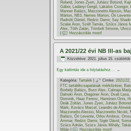
Roland
,
Jones Zyen
,
Juhász Botond
,
Kaj
Gábor
,
Ladányi Gergő
,
Lakatos Csongor
,
Manner Balázs
,
Mazzonetto Alessio
,
Maz
Márton
,
NB3
,
Nemes Márton
,
Őri Levente
Radnóti Dániel
,
Redzic Damir
,
Say Shadi
Szalai Áron
,
Széll Tamás
,
Szűcs János M
Alex
,
Tóth Zalán
,
Trimboli Simone
,
Ulvicz
|
Hozzászólás most!
A 2021/22 évi NB III-as b
Közzétéve:
2021. július 15. csütörtök
Egy kattintás ide a folytatáshoz....
→
Kategória:
Tartalék
|
Címke:
2021/22
FTC tartalékcsapatának mérkőzései
,
Bat
Borbély Balázs
,
Burzi Alex
,
Cabraja Marij
Dalnoki Áron
,
Dragóner Áron
,
Dvali Lasa
,
Dominik
,
Haaz Ferenc
,
Hanninen Onni
,
Ha
Deák Zoltán
,
Jones Zyen
,
Juhász Botond
Márk
,
Kovács Marcel
,
Leandro de Almeid
Mazzonetto Alessio
,
Mazzonetto Nicoló
,
Balázs
,
Őri Levente
,
Orlov Ambrus
,
Orosz
Ammar
,
Redzic Damir
,
Sigér Dávid
,
Soma
Szücs Adrián
,
Szücs János Mihály
,
Taká
Milán
|
Hozzászólás most!