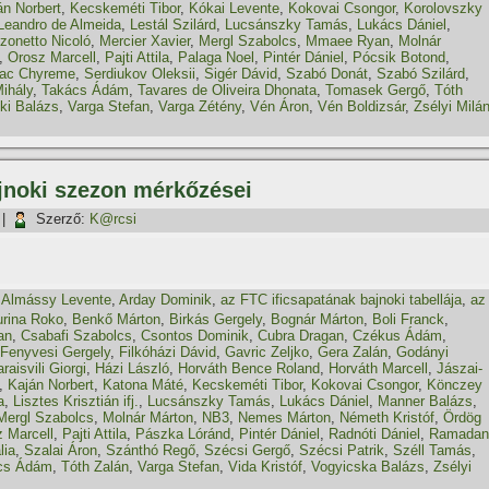
án Norbert
,
Kecskeméti Tibor
,
Kókai Levente
,
Kokovai Csongor
,
Korolovszky
Leandro de Almeida
,
Lestál Szilárd
,
Lucsánszky Tamás
,
Lukács Dániel
,
zonetto Nicoló
,
Mercier Xavier
,
Mergl Szabolcs
,
Mmaee Ryan
,
Molnár
,
Orosz Marcell
,
Pajti Attila
,
Palaga Noel
,
Pintér Dániel
,
Pócsik Botond
,
rac Chyreme
,
Serdiukov Oleksii
,
Sigér Dávid
,
Szabó Donát
,
Szabó Szilárd
,
ihály
,
Takács Ádám
,
Tavares de Oliveira Dhonata
,
Tomasek Gergő
,
Tóth
ki Balázs
,
Varga Stefan
,
Varga Zétény
,
Vén Áron
,
Vén Boldizsár
,
Zsélyi Milá
ajnoki szezon mérkőzései
|
Szerző:
K@rcsi
,
Almássy Levente
,
Arday Dominik
,
az FTC ificsapatának bajnoki tabellája
,
az
urina Roko
,
Benkő Márton
,
Birkás Gergely
,
Bognár Márton
,
Boli Franck
,
an
,
Csabafi Szabolcs
,
Csontos Dominik
,
Cubra Dragan
,
Czékus Ádám
,
Fenyvesi Gergely
,
Filkóházi Dávid
,
Gavric Zeljko
,
Gera Zalán
,
Godányi
raisvili Giorgi
,
Házi László
,
Horváth Bence Roland
,
Horváth Marcell
,
Jászai-
,
Kaján Norbert
,
Katona Máté
,
Kecskeméti Tibor
,
Kokovai Csongor
,
Könczey
a
,
Lisztes Krisztián ifj.
,
Lucsánszky Tamás
,
Lukács Dániel
,
Manner Balázs
,
Mergl Szabolcs
,
Molnár Márton
,
NB3
,
Nemes Márton
,
Németh Kristóf
,
Ördög
 Marcell
,
Pajti Attila
,
Pászka Lóránd
,
Pintér Dániel
,
Radnóti Dániel
,
Ramadan
lia
,
Szalai Áron
,
Szánthó Regő
,
Szécsi Gergő
,
Szécsi Patrik
,
Széll Tamás
,
cs Ádám
,
Tóth Zalán
,
Varga Stefan
,
Vida Kristóf
,
Vogyicska Balázs
,
Zsélyi