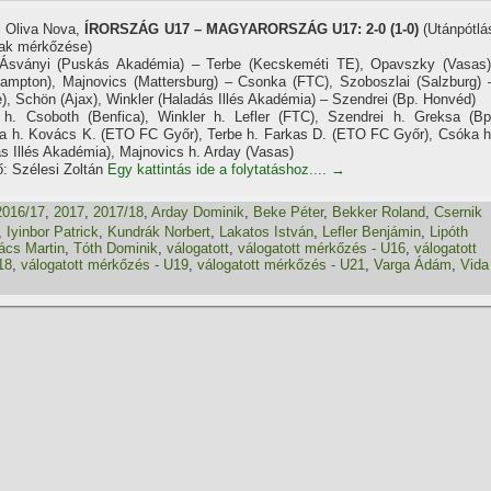
., Oliva Nova,
ÍRORSZÁG U17 – MAGYARORSZÁG U17: 2-0 (1-0)
(Utánpótlá
tak mérkőzése)
Ásványi (Puskás Akadémia) – Terbe (Kecskeméti TE), Opavszky (Vasas)
ampton), Majnovics (Mattersburg) – Csonka (FTC), Szoboszlai (Salzburg) 
), Schön (Ajax), Winkler (Haladás Illés Akadémia) – Szendrei (Bp. Honvéd)
h. Csoboth (Benfica), Winkler h. Lefler (FTC), Szendrei h. Greksa (Bp
a h. Kovács K. (ETO FC Győr), Terbe h. Farkas D. (ETO FC Győr), Csóka h
ás Illés Akadémia), Majnovics h. Arday (Vasas)
: Szélesi Zoltán
Egy kattintás ide a folytatáshoz....
→
2016/17
,
2017
,
2017/18
,
Arday Dominik
,
Beke Péter
,
Bekker Roland
,
Csernik
,
Iyinbor Patrick
,
Kundrák Norbert
,
Lakatos István
,
Lefler Benjámin
,
Lipóth
ács Martin
,
Tóth Dominik
,
válogatott
,
válogatott mérkőzés - U16
,
válogatott
18
,
válogatott mérkőzés - U19
,
válogatott mérkőzés - U21
,
Varga Ádám
,
Vida