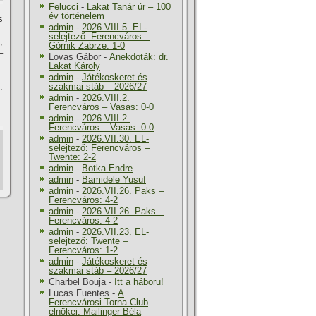
Felucci
-
Lakat Tanár úr – 100
év történelem
s
admin
-
2026.VIII.5. EL-
selejtező: Ferencváros –
,
Górnik Zabrze: 1-0
–
Lovas Gábor
-
Anekdoták: dr.
Lakat Károly
.
admin
-
Játékoskeret és
.
szakmai stáb – 2026/27
admin
-
2026.VIII.2.
Ferencváros – Vasas: 0-0
admin
-
2026.VIII.2.
Ferencváros – Vasas: 0-0
admin
-
2026.VII.30. EL-
selejtező: Ferencváros –
Twente: 2-2
admin
-
Botka Endre
admin
-
Bamidele Yusuf
admin
-
2026.VII.26. Paks –
Ferencváros: 4-2
admin
-
2026.VII.26. Paks –
Ferencváros: 4-2
admin
-
2026.VII.23. EL-
selejtező: Twente –
Ferencváros: 1-2
admin
-
Játékoskeret és
szakmai stáb – 2026/27
Charbel Bouja
-
Itt a háboru!
Lucas Fuentes
-
A
Ferencvárosi Torna Club
elnökei: Mailinger Béla