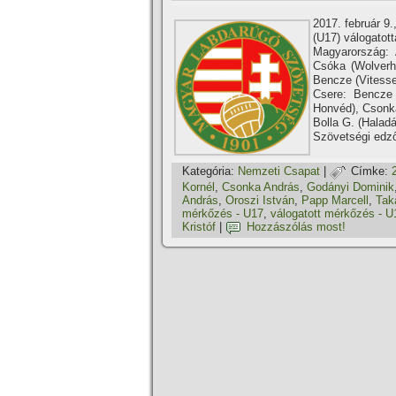
2017. február 9
(U17) válogatot
Magyarország: 
Csóka (Wolverh
Bencze (Vitesse
Csere: Bencze 
Honvéd), Csonk
Bolla G. (Halad
Szövetségi edző
Kategória:
Nemzeti Csapat
|
Címke:
Kornél
,
Csonka András
,
Godányi Dominik
András
,
Oroszi István
,
Papp Marcell
,
Tak
mérkőzés - U17
,
válogatott mérkőzés - U
Kristóf
|
Hozzászólás most!