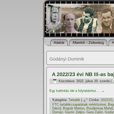
Adattár
Alberttól – Zsiborásig
H
Godányi Dominik
A 2022/23 évi NB III-as b
Közzétéve:
2022. július 20. szerda
|
Egy kattintás ide a folytatáshoz....
→
Kategória:
Tartalék
|
Címke:
2022/23
FTC tartalékcsapatának mérkőzései
,
Bag
Dávid
,
Bognár Márton
,
Boudjemaa Mehdi
Domán
,
Gavric Zeljko
,
Gera Zalán
,
Godán