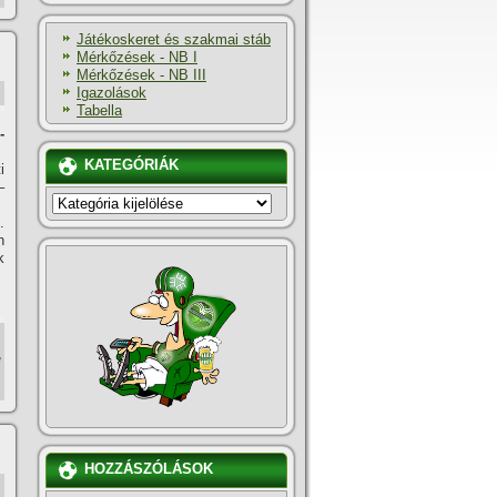
Játékoskeret és szakmai stáb
Mérkőzések - NB I
Mérkőzések - NB III
Igazolások
Tabella
-
KATEGÓRIÁK
i
–
KATEGÓRIÁK
.
h
k
,
HOZZÁSZÓLÁSOK