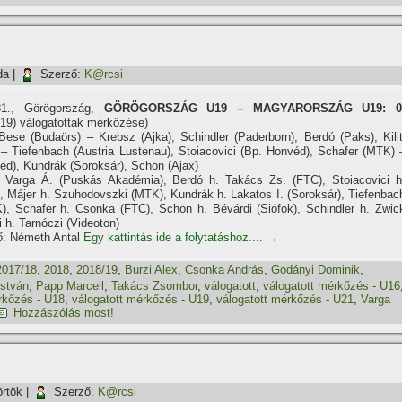
da
|
Szerző:
K@rcsi
31., Görögország,
GÖRÖGORSZÁG U19 – MAGYARORSZÁG U19: 0
19) válogatottak mérkőzése)
ese (Budaörs) – Krebsz (Ajka), Schindler (Paderborn), Berdó (Paks), Kilit
 Tiefenbach (Austria Lustenau), Stoiacovici (Bp. Honvéd), Schafer (MTK) 
éd), Kundrák (Soroksár), Schön (Ajax)
 Varga Á. (Puskás Akadémia), Berdó h. Takács Zs. (FTC), Stoiacovici h
, Májer h. Szuhodovszki (MTK), Kundrák h. Lakatos I. (Soroksár), Tiefenbac
), Schafer h. Csonka (FTC), Schön h. Bévárdi (Siófok), Schindler h. Zwic
ti h. Tarnóczi (Videoton)
ő: Németh Antal
Egy kattintás ide a folytatáshoz....
→
2017/18
,
2018
,
2018/19
,
Burzi Alex
,
Csonka András
,
Godányi Dominik
,
István
,
Papp Marcell
,
Takács Zsombor
,
válogatott
,
válogatott mérkőzés - U16
rkőzés - U18
,
válogatott mérkőzés - U19
,
válogatott mérkőzés - U21
,
Varga
Hozzászólás most!
örtök
|
Szerző:
K@rcsi