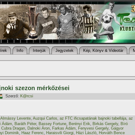
í­rek
Info
Interjúk
Jegyzetek
Kép, Könyv & Videotár
ajnoki szezon mérkőzései
Szerző:
K@rcsi
,
Almássy Levente
,
Auzqui Carlos
,
az FTC ificsapatának bajnoki tabellája
,
az
i Ádám
,
Baráth Péter
,
Bassey Fortune
,
Berényi Erik
,
Birkás Gergely
,
Bíró
,
Cubra Dragan
,
Dalnoki Áron
,
Farkas Ádám
,
Fenyvesi Gergely
,
Gágyor
yi Dominik
,
Haaz Ferenc
,
Haraisvili Giorgi
,
Házi László
,
Horváth Bence