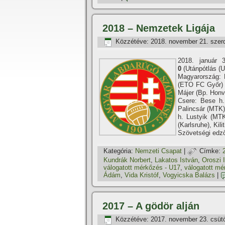
2018 – Nemzetek Ligája
Közzétéve:
2018. november 21. szer
2018. január 
0
(Utánpótlás (U
Magyarország: B
(ETO FC Győr) –
Májer (Bp. Honv
Csere: Bese h.
Palincsár (MTK)
h. Lustyik (MTK
(Karlsruhe), Kili
Szövetségi edz
Kategória:
Nemzeti Csapat
|
Címke:
Kundrák Norbert
,
Lakatos István
,
Oroszi 
válogatott mérkőzés - U17
,
válogatott mé
Ádám
,
Vida Kristóf
,
Vogyicska Balázs
|
2017 – A gödör alján
Közzétéve:
2017. november 23. csüt