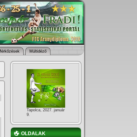
Mérkőzések
Múltidéző
Tapolca, 2027. január
9.
OLDALAK