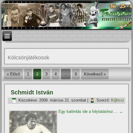
Kölcsönjátékosok
« Előző
1
2
3
4
…
6
Következő »
Schmidt István
Közzétéve:
2009. március 21. szombat
|
Szerző:
K@rcsi
Egy kattintás ide a folytatáshoz....
→