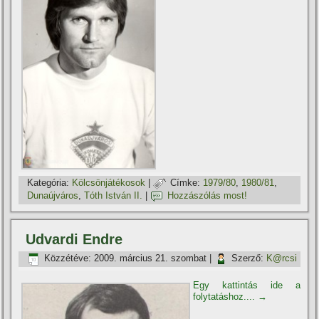
Kategória:
Kölcsönjátékosok
|
Címke:
1979/80
,
1980/81
,
Dunaújváros
,
Tóth István II.
|
Hozzászólás most!
Udvardi Endre
Közzétéve:
2009. március 21. szombat
|
Szerző:
K@rcsi
Egy kattintás ide a
folytatáshoz....
→