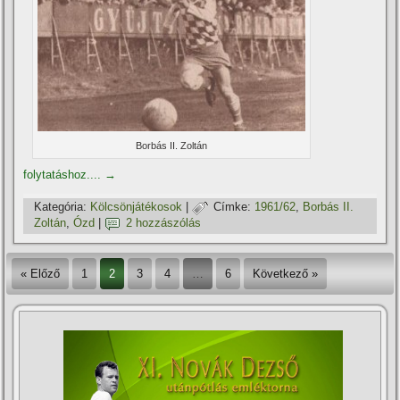
Borbás II. Zoltán
folytatáshoz....
→
Kategória:
Kölcsönjátékosok
|
Címke:
1961/62
,
Borbás II.
Zoltán
,
Ózd
|
2 hozzászólás
« Előző
1
2
3
4
…
6
Következő »