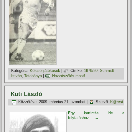
Kategória:
Kölcsönjátékosok
|
Címke:
1979/80
,
Schmidt
István
,
Tatabánya
|
Hozzászólás most!
Kuti László
Közzétéve:
2009. március 21. szombat
|
Szerző:
K@rcsi
Egy kattintás ide a
folytatáshoz....
→