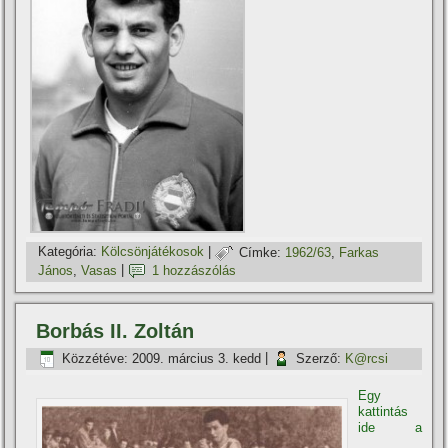
Kategória:
Kölcsönjátékosok
|
Címke:
1962/63
,
Farkas
János
,
Vasas
|
1 hozzászólás
Borbás II. Zoltán
Közzétéve:
2009. március 3. kedd
|
Szerző:
K@rcsi
Egy
kattintás
ide a