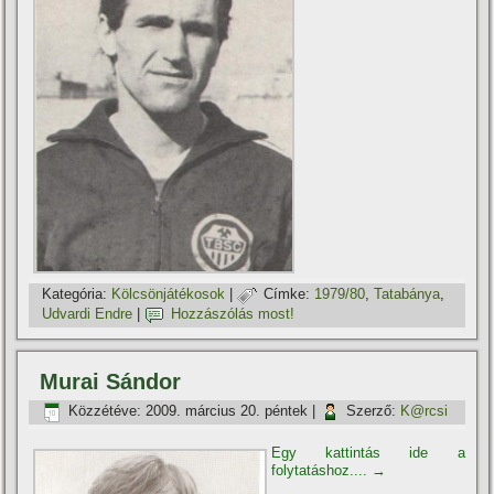
Kategória:
Kölcsönjátékosok
|
Címke:
1979/80
,
Tatabánya
,
Udvardi Endre
|
Hozzászólás most!
Murai Sándor
Közzétéve:
2009. március 20. péntek
|
Szerző:
K@rcsi
Egy kattintás ide a
folytatáshoz....
→