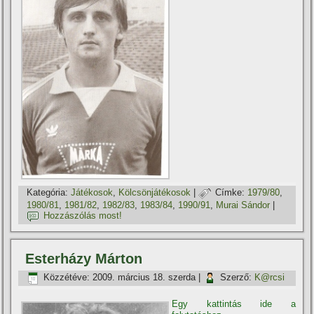
Kategória:
Játékosok
,
Kölcsönjátékosok
|
Címke:
1979/80
,
1980/81
,
1981/82
,
1982/83
,
1983/84
,
1990/91
,
Murai Sándor
|
Hozzászólás most!
Esterházy Márton
Közzétéve:
2009. március 18. szerda
|
Szerző:
K@rcsi
Egy kattintás ide a