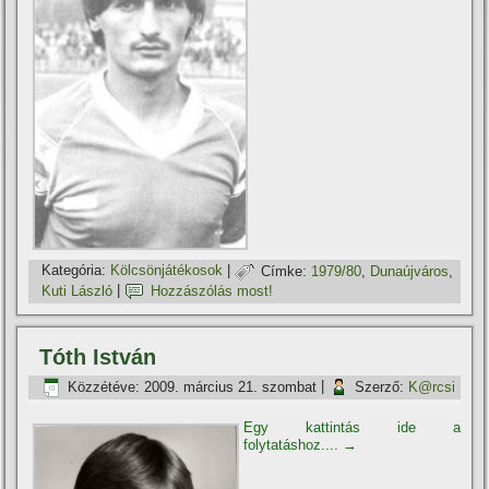
Kategória:
Kölcsönjátékosok
|
Címke:
1979/80
,
Dunaújváros
,
Kuti László
|
Hozzászólás most!
Tóth István
Közzétéve:
2009. március 21. szombat
|
Szerző:
K@rcsi
Egy kattintás ide a
folytatáshoz....
→