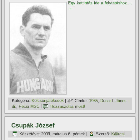
Egy kattintás ide a folytatáshoz....
→
Kategória:
Kölcsönjátékosok
|
Címke:
1965
,
Dunai I. János
dr.
,
Pécsi MSC
|
Hozzászólás most!
Csupák József
Közzétéve:
2009. március 6. péntek
|
Szerző:
K@rcsi