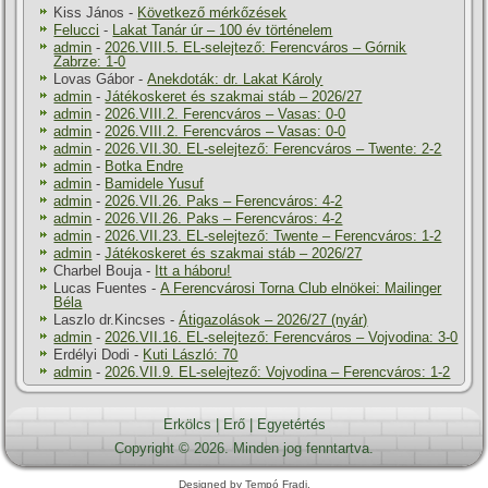
Kiss János
-
Következő mérkőzések
Felucci
-
Lakat Tanár úr – 100 év történelem
admin
-
2026.VIII.5. EL-selejtező: Ferencváros – Górnik
Zabrze: 1-0
Lovas Gábor
-
Anekdoták: dr. Lakat Károly
admin
-
Játékoskeret és szakmai stáb – 2026/27
admin
-
2026.VIII.2. Ferencváros – Vasas: 0-0
admin
-
2026.VIII.2. Ferencváros – Vasas: 0-0
admin
-
2026.VII.30. EL-selejtező: Ferencváros – Twente: 2-2
admin
-
Botka Endre
admin
-
Bamidele Yusuf
admin
-
2026.VII.26. Paks – Ferencváros: 4-2
admin
-
2026.VII.26. Paks – Ferencváros: 4-2
admin
-
2026.VII.23. EL-selejtező: Twente – Ferencváros: 1-2
admin
-
Játékoskeret és szakmai stáb – 2026/27
Charbel Bouja
-
Itt a háboru!
Lucas Fuentes
-
A Ferencvárosi Torna Club elnökei: Mailinger
Béla
Laszlo dr.Kincses
-
Átigazolások – 2026/27 (nyár)
admin
-
2026.VII.16. EL-selejtező: Ferencváros – Vojvodina: 3-0
Erdélyi Dodi
-
Kuti László: 70
admin
-
2026.VII.9. EL-selejtező: Vojvodina – Ferencváros: 1-2
Erkölcs
|
Erő
|
Egyetértés
Copyright © 2026. Minden jog fenntartva.
Designed by Tempó Fradi.