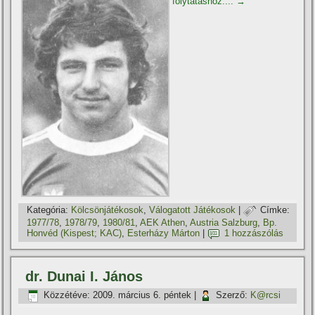
folytatáshoz....
→
Kategória:
Kölcsönjátékosok
,
Válogatott Játékosok
|
Címke:
1977/78
,
1978/79
,
1980/81
,
AEK Athen
,
Austria Salzburg
,
Bp.
Honvéd (Kispest; KAC)
,
Esterházy Márton
|
1 hozzászólás
dr. Dunai I. János
Közzétéve:
2009. március 6. péntek
|
Szerző:
K@rcsi