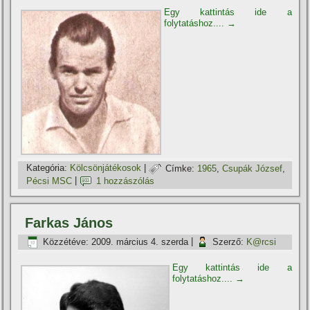
Egy kattintás ide a
folytatáshoz....
→
Kategória:
Kölcsönjátékosok
|
Címke:
1965
,
Csupák József
,
Pécsi MSC
|
1 hozzászólás
Farkas János
Közzétéve:
2009. március 4. szerda
|
Szerző:
K@rcsi
Egy kattintás ide a
folytatáshoz....
→