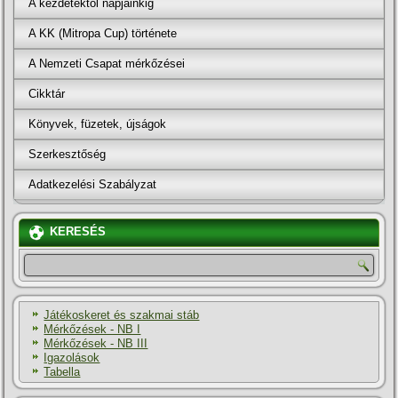
A kezdetektől napjainkig
A KK (Mitropa Cup) története
A Nemzeti Csapat mérkőzései
Cikktár
Könyvek, füzetek, újságok
Szerkesztőség
Adatkezelési Szabályzat
KERESÉS
Játékoskeret és szakmai stáb
Mérkőzések - NB I
Mérkőzések - NB III
Igazolások
Tabella