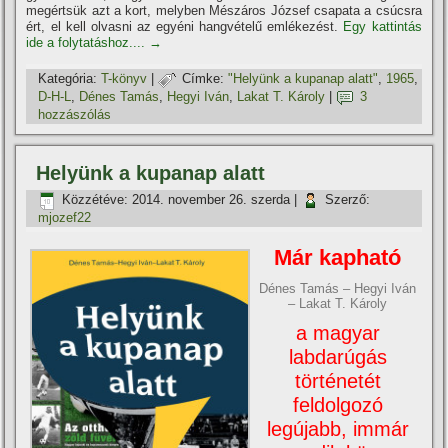
megértsük azt a kort, melyben Mészáros József csapata a csúcsra
ért, el kell olvasni az egyéni hangvételű emlékezést.
Egy kattintás
ide a folytatáshoz....
→
Kategória:
T-könyv
|
Címke:
"Helyünk a kupanap alatt"
,
1965
,
D-H-L
,
Dénes Tamás
,
Hegyi Iván
,
Lakat T. Károly
|
3
hozzászólás
Helyünk a kupanap alatt
Közzétéve:
2014. november 26. szerda
|
Szerző:
mjozef22
Már kapható
Dénes Tamás – Hegyi Iván
– Lakat T. Károly
a magyar
labdarúgás
történetét
feldolgozó
legújabb, immár