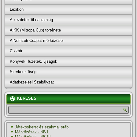
Lexikon
A kezdetektől napjainkig
A KK (Mitropa Cup) története
A Nemzeti Csapat mérkőzései
Cikktár
Könyvek, füzetek, újságok
Szerkesztőség
Adatkezelési Szabályzat
KERESÉS
Játékoskeret és szakmai stáb
Mérkőzések - NB I
Mérkőzések - NB III