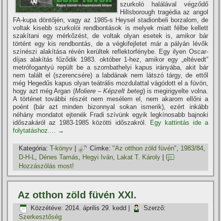
szurkoló halálával végződő
Hillsborough tragédia az angol
FA-kupa döntőjén, vagy az 1985-s Heysel stadionbeli borzalom, de
voltak kisebb szurkolói rendbontások is melyek miatt félbe kellett
szakí­tani egy mérkőzést, de voltak olyan esetek is, amikor bár
történt egy kis rendbontás, de a végkifejletet már a pályán lévők
szí­nészi alakí­tása révén kerültek reflektorfénybe. Egy ilyen Oscar-
dí­jas alakí­tás fűződik 1983. október 1-hez, amikor egy „eltévedt”
metrófogantyú repült be a szombathelyi kapus irányába, akit bár
nem talált el (szerencsére) a labdának nem látszó tárgy, de ettől
még Hegedűs kapus olyan teátrális mozdulattal vágódott el a füvön,
hogy azt még Argan (
Moliere – Képzelt beteg
) is megirigyelte volna.
A történet további részét nem mesélem el, nem akarom ellőni a
poént (bár azt minden bizonnyal sokan ismerik), ezért inkább
néhány mondatot ejtenék Fradi szí­vünk egyik legkí­nosabb bajnoki
időszakáról az 1983-1985 közötti időszakról.
Egy kattintás ide a
folytatáshoz....
→
Kategória:
T-könyv
|
Címke:
"Az otthon zöld füvén"
,
1983/84
,
D-H-L
,
Dénes Tamás
,
Hegyi Iván
,
Lakat T. Károly
|
Hozzászólás most!
Az otthon zöld füvén XXI.
Közzétéve:
2014. április 29. kedd
|
Szerző:
Szerkesztőség