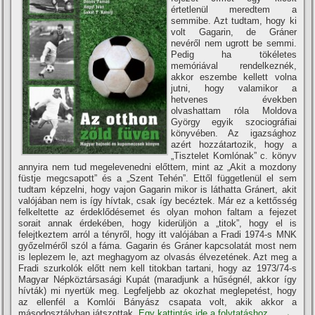
értetlenül meredtem a
semmibe. Azt tudtam, hogy ki
volt Gagarin, de Gráner
nevéről nem ugrott be semmi.
Pedig ha tökéletes
memóriával rendelkeznék,
akkor eszembe kellett volna
jutni, hogy valamikor a
hetvenes években
olvashattam róla Moldova
György egyik szociográfiai
könyvében. Az igazsághoz
azért hozzátartozik, hogy a
„Tisztelet Komlónak” c. könyv
annyira nem tud megelevenedni előttem, mint az „Akit a mozdony
füstje megcsapott” és a „Szent Tehén”. Ettől függetlenül el sem
tudtam képzelni, hogy vajon Gagarin mikor is láthatta Gránert, akit
valójában nem is í­gy hí­vtak, csak í­gy becéztek. Már ez a kettősség
felkeltette az érdeklődésemet és olyan mohon faltam a fejezet
sorait annak érdekében, hogy kiderüljön a „titok”, hogy el is
felejtkeztem arról a tényről, hogy itt valójában a Fradi 1974-s MNK
győzelméről szól a fáma. Gagarin és Gráner kapcsolatát most nem
is leplezem le, azt meghagyom az olvasás élvezetének. Azt meg a
Fradi szurkolók előtt nem kell titokban tartani, hogy az 1973/74-s
Magyar Népköztársasági Kupát (maradjunk a hűségnél, akkor í­gy
hí­vták) mi nyertük meg. Legfeljebb az okozhat meglepetést, hogy
az ellenfél a Komlói Bányász csapata volt, akik akkor a
másodosztályban játszottak.
Egy kattintás ide a folytatáshoz....
→