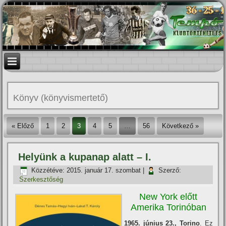
Könyv (könyvismertető)
« Előző
1
2
3
4
5
…
56
Következő »
Helyünk a kupanap alatt – I.
Közzétéve:
2015. január 17. szombat
|
Szerző:
Szerkesztőség
New York előtt
Amerika Torinóban
1965. június 23., Torino
. Ez