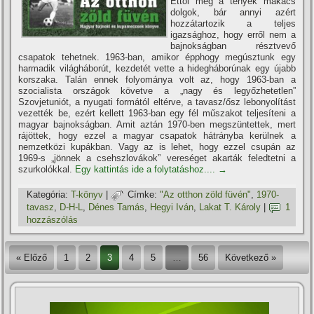
Ettől még a tények makacs
dolgok, bár annyi azért
hozzátartozik a teljes
igazsághoz, hogy erről nem a
bajnokságban résztvevő
csapatok tehetnek. 1963-ban, amikor épphogy megúsztunk egy
harmadik világháborút, kezdetét vette a hidegháborúnak egy újabb
korszaka. Talán ennek folyománya volt az, hogy 1963-ban a
szocialista országok követve a „nagy és legyőzhetetlen”
Szovjetuniót, a nyugati formától eltérve, a tavasz/ősz lebonyolí­tást
vezették be, ezért kellett 1963-ban egy fél műszakot teljesí­teni a
magyar bajnokságban. Amit aztán 1970-ben megszüntettek, mert
rájöttek, hogy ezzel a magyar csapatok hátrányba kerülnek a
nemzetközi kupákban. Vagy az is lehet, hogy ezzel csupán az
1969-s „jönnek a csehszlovákok” vereséget akarták feledtetni a
szurkolókkal.
Egy kattintás ide a folytatáshoz....
→
Kategória:
T-könyv
|
Címke:
"Az otthon zöld füvén"
,
1970-
tavasz
,
D-H-L
,
Dénes Tamás
,
Hegyi Iván
,
Lakat T. Károly
|
1
hozzászólás
« Előző
1
2
3
4
5
…
56
Következő »