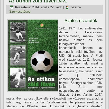
Az otthon zöld füvén XIX.
Közzétéve:
2014. április 22. kedd
|
Szerző:
Szerkesztőség
Avatók és aratók
1911, 1974: két emlékezetes
dátum a Ferencváros
történelmében, melyek nem
bajnoki cí­mhez és nem
kupagyőzelemhez
kapcsolódik, hanem az
otthonunk zöld füvéhez, az
Üllői úti stadionhoz. A Fradi
első stadionját 1911. február
12-én avatták fel, majd a
történelem viharaiban számos
fejlesztésen, bőví­tésen esett
át: új tribünök,
cementlépcsők, számozott
helyek, Springer-szobor. 1936.
június 21-én már
gyepszőnyegen vertük a
Slaviát 5:2-re. Aztán 1947.
május 4-én az osztrákok elleni válogatott mérkőzésen leszakadt a
tribün egy része. És bár 1954-ben még felújí­táson esett át a
stadion, de 1962-ben már kimondták rá a „halálos í­téletet”.