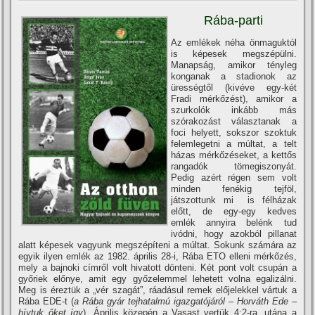
Rába-parti
Az emlékek néha önmaguktól
is képesek megszépülni.
Manapság, amikor tényleg
konganak a stadionok az
ürességtől (kivéve egy-két
Fradi mérkőzést), amikor a
szurkolók inkább más
szórakozást választanak a
foci helyett, sokszor szoktuk
felemlegetni a múltat, a telt
házas mérkőzéseket, a kettős
rangadók tömegiszonyát.
Pedig azért régen sem volt
minden fenékig tejföl,
játszottunk mi is félházak
előtt, de egy-egy kedves
emlék annyira belénk tud
ivódni, hogy azokból pillanat
alatt képesek vagyunk megszépí­teni a múltat. Sokunk számára az
egyik ilyen emlék az 1982. április 28-i, Rába ETO elleni mérkőzés,
mely a bajnoki cí­mről volt hivatott dönteni. Két pont volt csupán a
győriek előnye, amit egy győzelemmel lehetett volna egalizálni.
Meg is éreztük a „vér szagát”, ráadásul remek előjelekkel vártuk a
Rába EDE-t (
a Rába gyár tejhatalmú igazgatójáról – Horváth Ede –
hí­vtuk őket í­gy
). Április közepén a Vasast vertük 4:2-ra, utána a