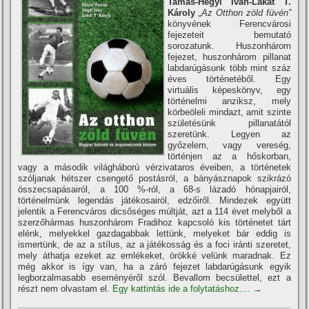
Tamás-Hegyi Iván-Lakat T.
Károly
„Az Otthon zöld füvén”
könyvének Ferencvárosi
fejezeteit bemutató
sorozatunk. Huszonhárom
fejezet, huszonhárom pillanat
labdarúgásunk több mint száz
éves történetéből. Egy
virtuális képeskönyv, egy
történelmi anziksz, mely
körbeöleli mindazt, amit szinte
születésünk pillanatától
szeretünk. Legyen az
győzelem, vagy vereség,
történjen az a hőskorban,
vagy a második világháború vérzivataros éveiben, a történetek
szóljanak hétszer csengető postásról, a bányásznapok szikrázó
összecsapásairól, a 100 %-ról, a 68-s lázadó hónapjairól,
történelmünk legendás játékosairól, edzőiről. Mindezek együtt
jelentik a Ferencváros dicsőséges múltját, azt a 114 évet melyből a
szerzőhármas huszonhárom Fradihoz kapcsoló kis történetet tárt
elénk, melyekkel gazdagabbak lettünk, melyeket bár eddig is
ismertünk, de az a stí­lus, az a játékosság és a foci iránti szeretet,
mely áthatja ezeket az emlékeket, örökké velünk maradnak. Ez
még akkor is í­gy van, ha a záró fejezet labdarúgásunk egyik
legborzalmasabb eseményéről szól. Bevallom becsülettel, ezt a
részt nem olvastam el.
Egy kattintás ide a folytatáshoz....
→