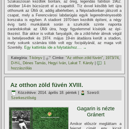
Szakaszosan kezdték bontani, az öreg, legendás fatribün 1962.
október 14-én búcsúzott el a csapattól. Tí­z évvel később lett újra
otthonunk az Üllői út, addig albérletben, a Népstadionban játszott a
csapat, mely a Ferencvárosi labdarúgás egyik legeredményesebb
korszaka is egyben. A stadiont 1970-ben kezdték épí­teni, a négy
évig tartó munkálatok során a szurkolók szinte naponta
zarándokoltak az Üllői útra, hogy figyelemmel kí­sérjék az épí­
tkezést. Bár akkor is voltak fanyalgók, de a zöld-fehér álmok végül
is beteljesedtek és 1974. május 19-én átadásra került a stadion,
mely sokunk számára több volt egy focipályánál, az maga volt
Szentély.
Egy kattintás ide a folytatáshoz....
→
Kategória:
T-könyv
|
Címke:
"Az otthon zöld füvén"
,
1973/74
,
D-H-L
,
Dénes Tamás
,
Hegyi Iván
,
Lakat T. Károly
|
1
hozzászólás
Az otthon zöld füvén XVIII.
Közzétéve:
2014. április 18. péntek
|
Szerző:
Szerkesztőség
Gagarin is nézte
Gránert
Amikor először megláttam a
fejezet cí­mét egy kicsit