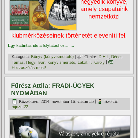
negyedik könyve,
amely csapataink
nemzetközi
klubmérkőzéseinek történetét elevení­ti fel.
Egy kattintás ide a folytatáshoz....
→
Kategória:
Könyv (könyvismertető)
|
Címke:
D-H-L
,
Dénes
Tamás
,
Hegyi Iván
,
könyvismertető
,
Lakat T. Károly
|
Hozzászólás most!
Fűrész Attila: FRADI-ÜGYEK
NYOMÁBAN
Közzétéve:
2014. november 16. vasárnap
|
Szerző:
mjozef22