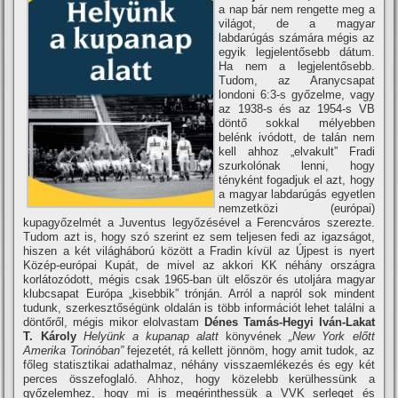
a nap bár nem rengette meg a
világot, de a magyar
labdarúgás számára mégis az
egyik legjelentősebb dátum.
Ha nem a legjelentősebb.
Tudom, az Aranycsapat
londoni 6:3-s győzelme, vagy
az 1938-s és az 1954-s VB
döntő sokkal mélyebben
belénk ivódott, de talán nem
kell ahhoz „elvakult” Fradi
szurkolónak lenni, hogy
tényként fogadjuk el azt, hogy
a magyar labdarúgás egyetlen
nemzetközi (európai)
kupagyőzelmét a Juventus legyőzésével a Ferencváros szerezte.
Tudom azt is, hogy szó szerint ez sem teljesen fedi az igazságot,
hiszen a két világháború között a Fradin kí­vül az Újpest is nyert
Közép-európai Kupát, de mivel az akkori KK néhány országra
korlátozódott, mégis csak 1965-ban ült először és utoljára magyar
klubcsapat Európa „kisebbik” trónján. Arról a napról sok mindent
tudunk, szerkesztőségünk oldalán is több információt lehet találni a
döntőről, mégis mikor elolvastam
Dénes Tamás-Hegyi Iván-Lakat
T. Károly
Helyünk a kupanap alatt
könyvének
„New York előtt
Amerika Torinóban”
fejezetét, rá kellett jönnöm, hogy amit tudok, az
főleg statisztikai adathalmaz, néhány visszaemlékezés és egy két
perces összefoglaló. Ahhoz, hogy közelebb kerülhessünk a
győzelemhez, hogy mi is megérinthessük a VVK serleget és