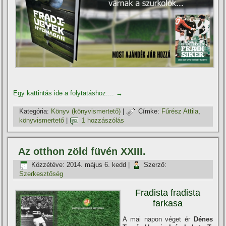
Egy kattintás ide a folytatáshoz....
→
Kategória:
Könyv (könyvismertető)
|
Címke:
Fűrész Attila
,
könyvismertető
|
1 hozzászólás
Az otthon zöld füvén XXIII.
Közzétéve:
2014. május 6. kedd
|
Szerző:
Szerkesztőség
Fradista fradista
farkasa
A mai napon véget ér
Dénes