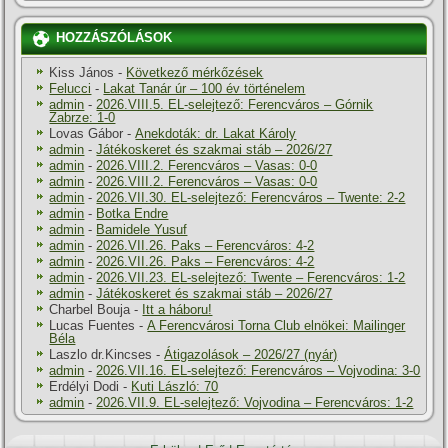
HOZZÁSZÓLÁSOK
Kiss János
-
Következő mérkőzések
Felucci
-
Lakat Tanár úr – 100 év történelem
admin
-
2026.VIII.5. EL-selejtező: Ferencváros – Górnik
Zabrze: 1-0
Lovas Gábor
-
Anekdoták: dr. Lakat Károly
admin
-
Játékoskeret és szakmai stáb – 2026/27
admin
-
2026.VIII.2. Ferencváros – Vasas: 0-0
admin
-
2026.VIII.2. Ferencváros – Vasas: 0-0
admin
-
2026.VII.30. EL-selejtező: Ferencváros – Twente: 2-2
admin
-
Botka Endre
admin
-
Bamidele Yusuf
admin
-
2026.VII.26. Paks – Ferencváros: 4-2
admin
-
2026.VII.26. Paks – Ferencváros: 4-2
admin
-
2026.VII.23. EL-selejtező: Twente – Ferencváros: 1-2
admin
-
Játékoskeret és szakmai stáb – 2026/27
Charbel Bouja
-
Itt a háboru!
Lucas Fuentes
-
A Ferencvárosi Torna Club elnökei: Mailinger
Béla
Laszlo dr.Kincses
-
Átigazolások – 2026/27 (nyár)
admin
-
2026.VII.16. EL-selejtező: Ferencváros – Vojvodina: 3-0
Erdélyi Dodi
-
Kuti László: 70
admin
-
2026.VII.9. EL-selejtező: Vojvodina – Ferencváros: 1-2