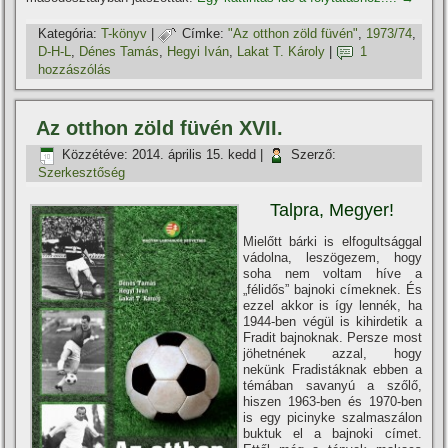
Kategória:
T-könyv
|
Címke:
"Az otthon zöld füvén"
,
1973/74
,
D-H-L
,
Dénes Tamás
,
Hegyi Iván
,
Lakat T. Károly
|
1
hozzászólás
Az otthon zöld füvén XVII.
Közzétéve:
2014. április 15. kedd
|
Szerző:
Szerkesztőség
Talpra, Megyer!
Mielőtt bárki is elfogultsággal
vádolna, leszögezem, hogy
soha nem voltam hí­ve a
„félidős” bajnoki cí­meknek. És
ezzel akkor is í­gy lennék, ha
1944-ben végül is kihirdetik a
Fradit bajnoknak. Persze most
jöhetnének azzal, hogy
nekünk Fradistáknak ebben a
témában savanyú a szőlő,
hiszen 1963-ben és 1970-ben
is egy picinyke szalmaszálon
buktuk el a bajnoki cí­met.