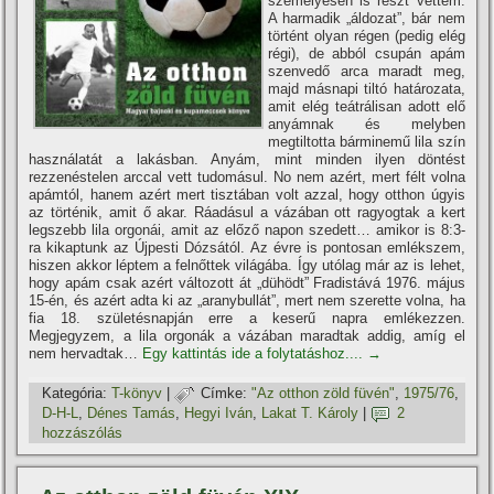
személyesen is részt vettem.
A harmadik „áldozat”, bár nem
történt olyan régen (pedig elég
régi), de abból csupán apám
szenvedő arca maradt meg,
majd másnapi tiltó határozata,
amit elég teátrálisan adott elő
anyámnak és melyben
megtiltotta bárminemű lila szí­n
használatát a lakásban. Anyám, mint minden ilyen döntést
rezzenéstelen arccal vett tudomásul. No nem azért, mert félt volna
apámtól, hanem azért mert tisztában volt azzal, hogy otthon úgyis
az történik, amit ő akar. Ráadásul a vázában ott ragyogtak a kert
legszebb lila orgonái, amit az előző napon szedett… amikor is 8:3-
ra kikaptunk az Újpesti Dózsától. Az évre is pontosan emlékszem,
hiszen akkor léptem a felnőttek világába. Így utólag már az is lehet,
hogy apám csak azért változott át „dühödt” Fradistává 1976. május
15-én, és azért adta ki az „aranybullát”, mert nem szerette volna, ha
fia 18. születésnapján erre a keserű napra emlékezzen.
Megjegyzem, a lila orgonák a vázában maradtak addig, amí­g el
nem hervadtak…
Egy kattintás ide a folytatáshoz....
→
Kategória:
T-könyv
|
Címke:
"Az otthon zöld füvén"
,
1975/76
,
D-H-L
,
Dénes Tamás
,
Hegyi Iván
,
Lakat T. Károly
|
2
hozzászólás