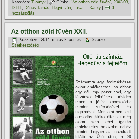
Kategória:
T-könyv
|
Címke:
"Az otthon zöld füvén"
,
2002/03
,
D-H-L
,
Dénes Tamás
,
Hegyi Iván
,
Lakat T. Károly
|
3
hozzászólás
Az otthon zöld füvén XXII.
Közzétéve:
2014. május 2. péntek
|
Szerző:
Szerkesztőség
Üllői úti szí­nház,
Hegedűs: a fejtetőm!
Számomra egy focimérkőzés
akkor emlékezetes, ha ahhoz
egy gól, egy pazar csel, egy
látványos felhőfejes – röviden
maga a játék kapcsolódik
minden szépségével és
izgalmával. Mert ami nem ezt
a csodás játékot élteti az még
akkor sem lehet igazán
emlékezetes, ha azokat nehéz
feledni. Legyen az leszakadt
lelátó az Üllői úton, a 96