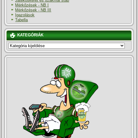
Játékoskeret és szakmai stáb
Mérkőzések - NB I
Mérkőzések - NB III
Igazolások
Tabella
KATEGÓRIÁK
KATEGÓRIÁK