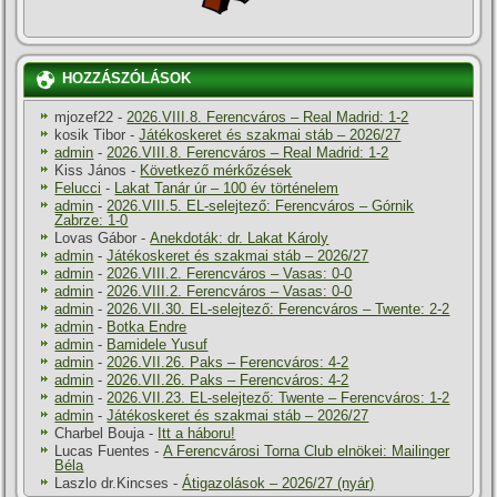
HOZZÁSZÓLÁSOK
mjozef22
-
2026.VIII.8. Ferencváros – Real Madrid: 1-2
kosik Tibor
-
Játékoskeret és szakmai stáb – 2026/27
admin
-
2026.VIII.8. Ferencváros – Real Madrid: 1-2
Kiss János
-
Következő mérkőzések
Felucci
-
Lakat Tanár úr – 100 év történelem
admin
-
2026.VIII.5. EL-selejtező: Ferencváros – Górnik
Zabrze: 1-0
Lovas Gábor
-
Anekdoták: dr. Lakat Károly
admin
-
Játékoskeret és szakmai stáb – 2026/27
admin
-
2026.VIII.2. Ferencváros – Vasas: 0-0
admin
-
2026.VIII.2. Ferencváros – Vasas: 0-0
admin
-
2026.VII.30. EL-selejtező: Ferencváros – Twente: 2-2
admin
-
Botka Endre
admin
-
Bamidele Yusuf
admin
-
2026.VII.26. Paks – Ferencváros: 4-2
admin
-
2026.VII.26. Paks – Ferencváros: 4-2
admin
-
2026.VII.23. EL-selejtező: Twente – Ferencváros: 1-2
admin
-
Játékoskeret és szakmai stáb – 2026/27
Charbel Bouja
-
Itt a háboru!
Lucas Fuentes
-
A Ferencvárosi Torna Club elnökei: Mailinger
Béla
Laszlo dr.Kincses
-
Átigazolások – 2026/27 (nyár)