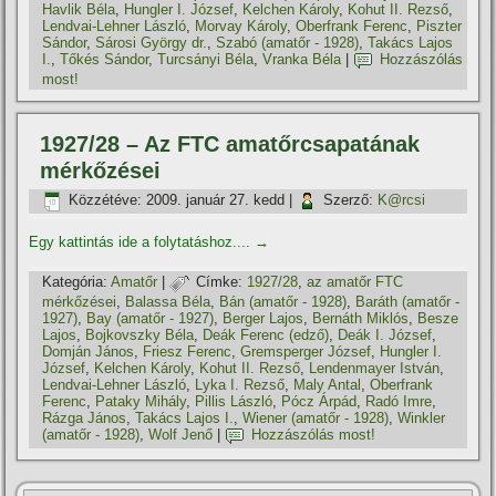
Havlik Béla
,
Hungler I. József
,
Kelchen Károly
,
Kohut II. Rezső
,
Lendvai-Lehner László
,
Morvay Károly
,
Oberfrank Ferenc
,
Piszter
Sándor
,
Sárosi György dr.
,
Szabó (amatőr - 1928)
,
Takács Lajos
I.
,
Tőkés Sándor
,
Turcsányi Béla
,
Vranka Béla
|
Hozzászólás
most!
1927/28 – Az FTC amatőrcsapatának
mérkőzései
Közzétéve:
2009. január 27. kedd
|
Szerző:
K@rcsi
Egy kattintás ide a folytatáshoz....
→
Kategória:
Amatőr
|
Címke:
1927/28
,
az amatőr FTC
mérkőzései
,
Balassa Béla
,
Bán (amatőr - 1928)
,
Baráth (amatőr -
1927)
,
Bay (amatőr - 1927)
,
Berger Lajos
,
Bernáth Miklós
,
Besze
Lajos
,
Bojkovszky Béla
,
Deák Ferenc (edző)
,
Deák I. József
,
Domján János
,
Friesz Ferenc
,
Gremsperger József
,
Hungler I.
József
,
Kelchen Károly
,
Kohut II. Rezső
,
Lendenmayer István
,
Lendvai-Lehner László
,
Lyka I. Rezső
,
Maly Antal
,
Oberfrank
Ferenc
,
Pataky Mihály
,
Pillis László
,
Pócz Árpád
,
Radó Imre
,
Rázga János
,
Takács Lajos I.
,
Wiener (amatőr - 1928)
,
Winkler
(amatőr - 1928)
,
Wolf Jenő
|
Hozzászólás most!