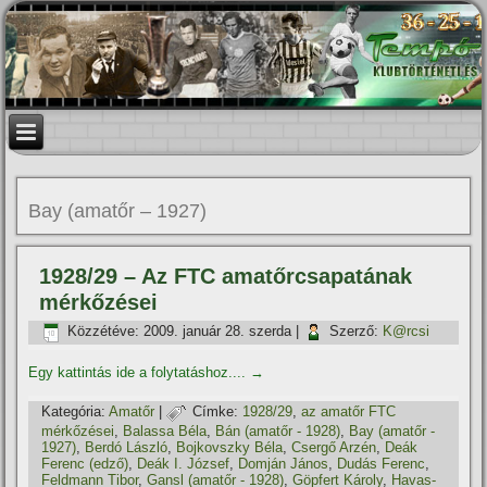
Bay (amatőr – 1927)
1928/29 – Az FTC amatőrcsapatának
mérkőzései
Közzétéve:
2009. január 28. szerda
|
Szerző:
K@rcsi
Egy kattintás ide a folytatáshoz....
→
Kategória:
Amatőr
|
Címke:
1928/29
,
az amatőr FTC
mérkőzései
,
Balassa Béla
,
Bán (amatőr - 1928)
,
Bay (amatőr -
1927)
,
Berdó László
,
Bojkovszky Béla
,
Csergő Arzén
,
Deák
Ferenc (edző)
,
Deák I. József
,
Domján János
,
Dudás Ferenc
,
Feldmann Tibor
,
Gansl (amatőr - 1928)
,
Göpfert Károly
,
Havas-