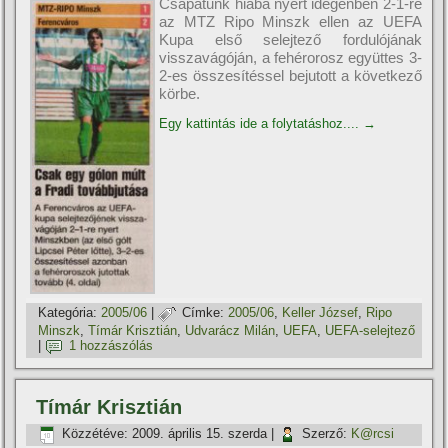
Csapatunk hiába nyert idegenben 2-1-re
az MTZ Ripo Minszk ellen az UEFA
Kupa első selejtező fordulójának
visszavágóján, a fehérorosz együttes 3-
2-es összesí­téssel bejutott a következő
körbe.
Egy kattintás ide a folytatáshoz....
→
Kategória:
2005/06
|
Címke:
2005/06
,
Keller József
,
Ripo
Minszk
,
Tí­már Krisztián
,
Udvarácz Milán
,
UEFA
,
UEFA-selejtező
|
1 hozzászólás
Tí­már Krisztián
Közzétéve:
2009. április 15. szerda
|
Szerző:
K@rcsi