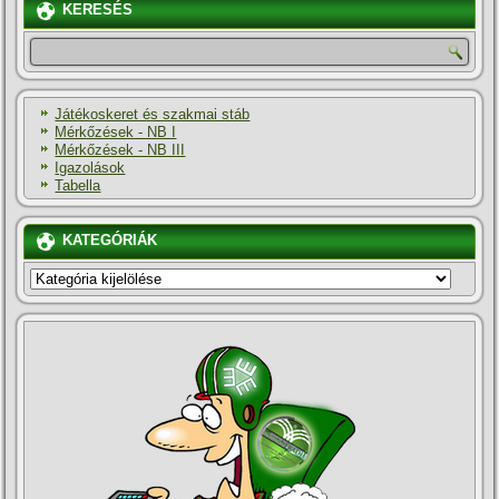
KERESÉS
Játékoskeret és szakmai stáb
Mérkőzések - NB I
Mérkőzések - NB III
Igazolások
Tabella
KATEGÓRIÁK
KATEGÓRIÁK