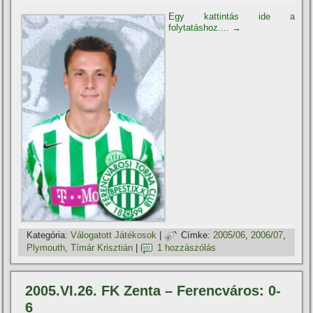
Egy kattintás ide a
folytatáshoz....
→
Kategória:
Válogatott Játékosok
|
Címke:
2005/06
,
2006/07
,
Plymouth
,
Tí­már Krisztián
|
1 hozzászólás
2005.VI.26. FK Zenta – Ferencváros: 0-
6