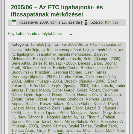
2005/06 – Az FTC ligabajnoki- és
ificsapatának mérkőzései
Közzétéve:
2009. április 15. szerda
|
Szerző:
K@rcsi
Egy kattintás ide a folytatáshoz....
→
Kategória:
Tartalék
|
Címke:
2005/06
,
az FTC ificsapatának
bajnoki tabellája
,
az ftc juniorcsapatának bajnoki mérkőzései
,
az
ftc ligabajnoki csapatának bajnoki mérkőzései
,
Bajevski
Aleksandar
,
Balog Zoltán
,
Bartha László
,
Beke (ifjúsági - 2005)
,
Bene Attila
,
Béres R. (ifjúsági - 2006)
,
Béress János
,
Bognár
Zsolt
,
Bölcsföldi Viktor
,
Borbély Csaba
,
Brettschneider László
,
Budovinszky Krisztián
,
Csepregi Richárd
,
Cseri Tamás
,
Csermelyi (ifjúsági - 2005)
,
Csurka Zoltán
,
Czékmán (ifjúsági -
2006)
,
Dallos (ifjúsági - 2006)
,
Drozdik (ifjúsági - 2006)
,
Ebedli
Zoltán ifj.
,
Erős Gábor
,
Fejős (Ifjúsági - 2004)
,
Fitos László
,
Fodor
András
,
Futács Márkó
,
Gohér Gergő
,
Grósz Róbert
,
Gyömbér
Gábor
,
Győri Rajmond
,
Héray László
,
Horváth Dávid
,
Jovánczai
Zoltán
,
Keller József
,
Kemenes Szabolcs
,
Komora László
,
Kopcsa Balázs
,
Koszó Balázs
,
Kovács Gábor
,
Kulcsár Dávid
,
Laczkó János
,
Laczkó Zsolt
,
Lajer Gábor
,
László B. (ifjúsági -
2006)
,
Lazic Bojan
,
Lipcsei Péter
,
Medgyesi József
,
Nagy József
II.
,
Nagy Sándor II.
,
Nógrádi Árpád
,
Nyilasi Tibor ifj.
,
Palásti
Sándor
,
Pásztor Dániel
,
Rédei Milán
,
Rubold Péter
,
Sebestyén A.
(ifjúsági - 2005)
,
Szabó Kálmán
,
Szalai Tamás
,
Szálkai Zsolt
,
Takács Ákos
,
Tí­már Krisztián
,
Udvarácz Milán
,
Újvári Máté
,
Vépi