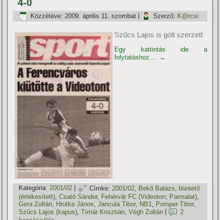
4-0
Közzétéve:
2009. április 11. szombat
|
Szerző:
K@rcsi
Szűcs Lajos is gólt szerzett
Egy kattintás ide a
folytatáshoz....
→
Kategória:
2001/02
|
Címke:
2001/02
,
Bekő Balázs
,
büntető
(értékesí­tett)
,
Csató Sándor
,
Fehérvár FC (Videoton; Parmalat)
,
Gera Zoltán
,
Hrutka János
,
Jancula Tibor
,
NB1
,
Pomper Tibor
,
Szűcs Lajos (kapus)
,
Tí­már Krisztián
,
Végh Zoltán
|
2