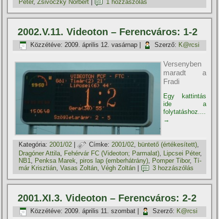
Péter
,
Zsivóczky Norbert
|
1 hozzászólás
2002.V.11. Videoton – Ferencváros: 1-2
Közzétéve:
2009. április 12. vasárnap
|
Szerző:
K@rcsi
Versenyben
maradt a
Fradi
Egy kattintás
ide a
folytatáshoz....
→
Kategória:
2001/02
|
Címke:
2001/02
,
büntető (értékesí­tett)
,
Dragóner Attila
,
Fehérvár FC (Videoton; Parmalat)
,
Lipcsei Péter
,
NB1
,
Penksa Marek
,
piros lap (emberhátrány)
,
Pomper Tibor
,
Tí­
már Krisztián
,
Vasas Zoltán
,
Végh Zoltán
|
3 hozzászólás
2001.XI.3. Videoton – Ferencváros: 2-2
Közzétéve:
2009. április 11. szombat
|
Szerző:
K@rcsi