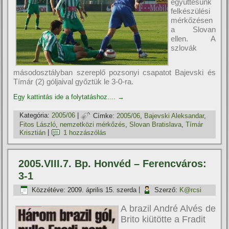
együttesünk
felkészülési
mérkőzésen
a Slovan
ellen. A
szlovák
másodosztályban szereplő pozsonyi csapatot Bajevski és
Tí­már (2) góljaival győztük le 3-0-ra.
Egy kattintás ide a folytatáshoz....
→
Kategória:
2005/06
|
Címke:
2005/06
,
Bajevski Aleksandar
,
Fitos László
,
nemzetközi mérkőzés
,
Slovan Bratislava
,
Tí­már
Krisztián
|
1 hozzászólás
2005.VIII.7. Bp. Honvéd – Ferencváros:
3-1
Közzétéve:
2009. április 15. szerda
|
Szerző:
K@rcsi
A brazil André Alvés de
Brito kiütötte a Fradit