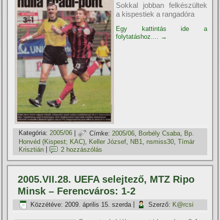
Sokkal jobban felkészültek
a kispestiek a rangadóra
Egy kattintás ide a
folytatáshoz....
→
Kategória:
2005/06
|
Címke:
2005/06
,
Borbély Csaba
,
Bp.
Honvéd (Kispest; KAC)
,
Keller József
,
NB1
,
nsmiss30
,
Tí­már
Krisztián
|
2 hozzászólás
2005.VII.28. UEFA selejtező, MTZ Ripo
Minsk – Ferencváros: 1-2
Közzétéve:
2009. április 15. szerda
|
Szerző:
K@rcsi