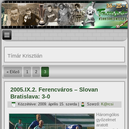
Tí­már Krisztián
« Előző
1
2
3
2005.IX.2. Ferencváros – Slovan
Bratislava: 3-0
Közzétéve:
2009. április 15. szerda
|
Szerző:
K@rcsi
Háromgólos
győzelmet
aratott