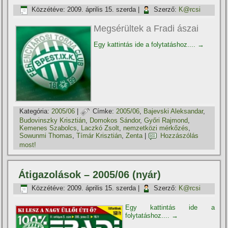
Közzétéve:
2009. április 15. szerda
|
Szerző:
K@rcsi
Megsérültek a Fradi ászai
Egy kattintás ide a folytatáshoz....
→
Kategória:
2005/06
|
Címke:
2005/06
,
Bajevski Aleksandar
,
Budovinszky Krisztián
,
Domokos Sándor
,
Győri Rajmond
,
Kemenes Szabolcs
,
Laczkó Zsolt
,
nemzetközi mérkőzés
,
Sowunmi Thomas
,
Tí­már Krisztián
,
Zenta
|
Hozzászólás
most!
Átigazolások – 2005/06 (nyár)
Közzétéve:
2009. április 15. szerda
|
Szerző:
K@rcsi
Egy kattintás ide a
folytatáshoz....
→