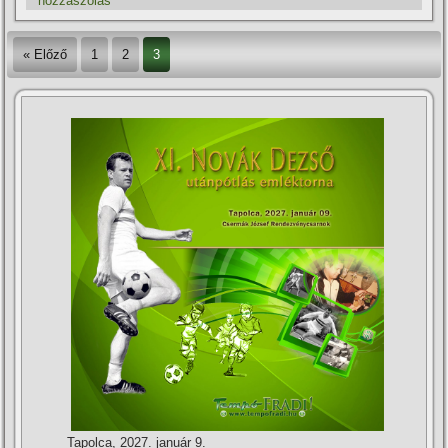
hozzászólás
« Előző
1
2
3
Tapolca, 2027. január 9.