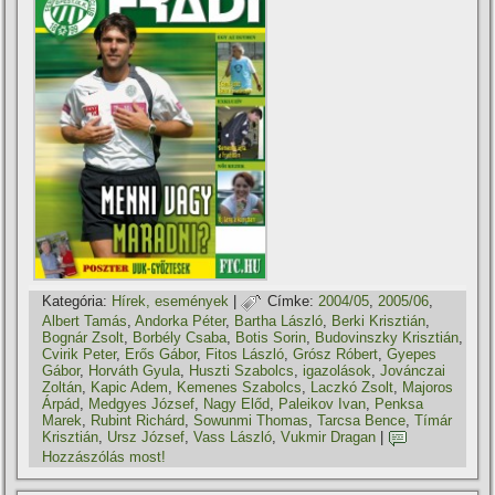
Kategória:
Hí­rek, események
|
Címke:
2004/05
,
2005/06
,
Albert Tamás
,
Andorka Péter
,
Bartha László
,
Berki Krisztián
,
Bognár Zsolt
,
Borbély Csaba
,
Botis Sorin
,
Budovinszky Krisztián
,
Cvirik Peter
,
Erős Gábor
,
Fitos László
,
Grósz Róbert
,
Gyepes
Gábor
,
Horváth Gyula
,
Huszti Szabolcs
,
igazolások
,
Jovánczai
Zoltán
,
Kapic Adem
,
Kemenes Szabolcs
,
Laczkó Zsolt
,
Majoros
Árpád
,
Medgyes József
,
Nagy Előd
,
Paleikov Ivan
,
Penksa
Marek
,
Rubint Richárd
,
Sowunmi Thomas
,
Tarcsa Bence
,
Tí­már
Krisztián
,
Ursz József
,
Vass László
,
Vukmir Dragan
|
Hozzászólás most!