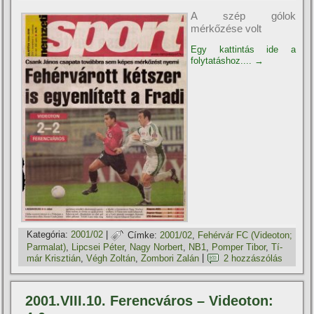
A szép gólok
mérkőzése volt
Egy kattintás ide a
folytatáshoz....
→
Kategória:
2001/02
|
Címke:
2001/02
,
Fehérvár FC (Videoton;
Parmalat)
,
Lipcsei Péter
,
Nagy Norbert
,
NB1
,
Pomper Tibor
,
Tí­
már Krisztián
,
Végh Zoltán
,
Zombori Zalán
|
2 hozzászólás
2001.VIII.10. Ferencváros – Videoton: