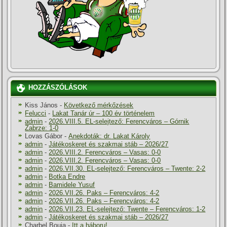
HOZZÁSZÓLÁSOK
Kiss János
-
Következő mérkőzések
Felucci
-
Lakat Tanár úr – 100 év történelem
admin
-
2026.VIII.5. EL-selejtező: Ferencváros – Górnik
Zabrze: 1-0
Lovas Gábor
-
Anekdoták: dr. Lakat Károly
admin
-
Játékoskeret és szakmai stáb – 2026/27
admin
-
2026.VIII.2. Ferencváros – Vasas: 0-0
admin
-
2026.VIII.2. Ferencváros – Vasas: 0-0
admin
-
2026.VII.30. EL-selejtező: Ferencváros – Twente: 2-2
admin
-
Botka Endre
admin
-
Bamidele Yusuf
admin
-
2026.VII.26. Paks – Ferencváros: 4-2
admin
-
2026.VII.26. Paks – Ferencváros: 4-2
admin
-
2026.VII.23. EL-selejtező: Twente – Ferencváros: 1-2
admin
-
Játékoskeret és szakmai stáb – 2026/27
Charbel Bouja
-
Itt a háboru!