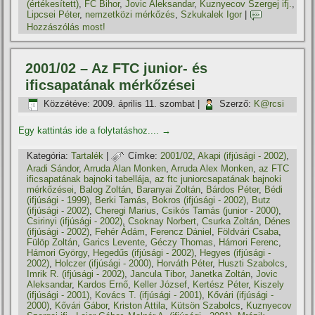
(értékesí­tett)
,
FC Bihor
,
Jovic Aleksandar
,
Kuznyecov Szergej ifj.
,
Lipcsei Péter
,
nemzetközi mérkőzés
,
Szkukalek Igor
|
Hozzászólás most!
2001/02 – Az FTC junior- és
ificsapatának mérkőzései
Közzétéve:
2009. április 11. szombat
|
Szerző:
K@rcsi
Egy kattintás ide a folytatáshoz....
→
Kategória:
Tartalék
|
Címke:
2001/02
,
Akapi (ifjúsági - 2002)
,
Aradi Sándor
,
Arruda Alan Monken
,
Arruda Alex Monken
,
az FTC
ificsapatának bajnoki tabellája
,
az ftc juniorcsapatának bajnoki
mérkőzései
,
Balog Zoltán
,
Baranyai Zoltán
,
Bárdos Péter
,
Bédi
(ifjúsági - 1999)
,
Berki Tamás
,
Bokros (ifjúsági - 2002)
,
Butz
(ifjúsági - 2002)
,
Cheregi Marius
,
Csikós Tamás (junior - 2000)
,
Csirinyi (ifjúsági - 2002)
,
Csoknay Norbert
,
Csurka Zoltán
,
Dénes
(ifjúsági - 2002)
,
Fehér Ádám
,
Ferencz Dániel
,
Földvári Csaba
,
Fülöp Zoltán
,
Garics Levente
,
Géczy Thomas
,
Hámori Ferenc
,
Hámori György
,
Hegedűs (ifjúsági - 2002)
,
Hegyes (ifjúsági -
2002)
,
Holczer (ifjúsági - 2000)
,
Horváth Péter
,
Huszti Szabolcs
,
Imrik R. (ifjúsági - 2002)
,
Jancula Tibor
,
Janetka Zoltán
,
Jovic
Aleksandar
,
Kardos Ernő
,
Keller József
,
Kertész Péter
,
Kiszely
(ifjúsági - 2001)
,
Kovács T. (ifjúsági - 2001)
,
Kővári (ifjúsági -
2000)
,
Kővári Gábor
,
Kriston Attila
,
Kütsön Szabolcs
,
Kuznyecov