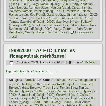
Szergej ifj.
,
Lajer Gábor
,
Molnár A. (ifjúsági - 2001)
,
Mrázik
(ifjúsági - 2002)
,
Nagy Dániel (ifjúsági - 2001)
,
Nagy Krisztián
,
Nagy Norbert
,
Németh Gábor
,
Nógrádi Árpád
,
Oroszi Tamás
,
Palásthy Norbert
,
Patak (ifjúsági - 2001)
,
Patakfalvi Balázs
,
Rajnay Zoltán
,
Rob Kornél
,
Sallai György
,
Simon (ifjúsági - 2002)
,
Szabó Kálmán
,
Szabó Tibor
,
Szalai J. (ifjúsági - 2002)
,
Szalai
Tamás
,
Szendrei (ifjúsági - 2002)
,
Szeróvay Mihály
,
Szilágyi
(ifjúsági - 2002)
,
Szili Attila
,
Szkukalek Igor
,
Takács Ákos
,
Teket
Szabolcs
,
Valla (ifjúsági - 2002)
,
Varga Zoltán II.
,
Vén Gábor
,
Vépi Péter
,
Vukmir Dragan
,
Zombori Zalán
|
Hozzászólás
most!
1999/2000 – Az FTC junior- és
ificsapatának mérkőzései
Közzétéve:
2009. április 9. csütörtök
|
Szerző:
K@rcsi
Egy kattintás ide a folytatáshoz....
→
Kategória:
Tartalék
|
Címke:
1999/00
,
az FTC ificsapatának
bajnoki tabellája
,
az ftc juniorcsapatának bajnoki mérkőzései
,
Baksa András
,
Baranyai Tibor
,
Berki Tamás
,
Bócz Tamás
,
Bonifert (ifjúsági - 2000)
,
Bükszegi Zoltán
,
Burcsa G. (ifjúsági -
2000)
,
Burcsa N. (ifjúsági - 2000)
,
Csákvári László
,
Császár-
Nagy (ifjúsági - 2000)
,
Ebedli Zoltán
,
Farkas Á. (ifjúsági - 2000)
,
Fébert (ifjúsági - 1999)
,
Fehér (ifjúsági - 2000)
,
Fehér Ádám
,
Fogarasi (ifjúsági - 2000)
,
Földvári Csaba
,
Fülöp Zoltán
,
Gábor