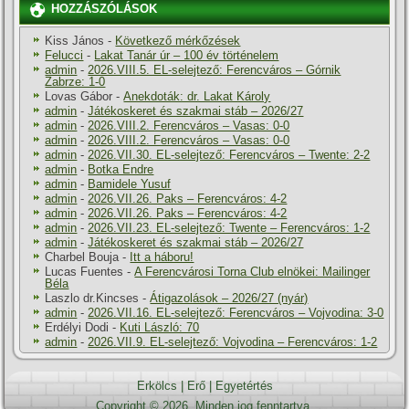
HOZZÁSZÓLÁSOK
Kiss János
-
Következő mérkőzések
Felucci
-
Lakat Tanár úr – 100 év történelem
admin
-
2026.VIII.5. EL-selejtező: Ferencváros – Górnik
Zabrze: 1-0
Lovas Gábor
-
Anekdoták: dr. Lakat Károly
admin
-
Játékoskeret és szakmai stáb – 2026/27
admin
-
2026.VIII.2. Ferencváros – Vasas: 0-0
admin
-
2026.VIII.2. Ferencváros – Vasas: 0-0
admin
-
2026.VII.30. EL-selejtező: Ferencváros – Twente: 2-2
admin
-
Botka Endre
admin
-
Bamidele Yusuf
admin
-
2026.VII.26. Paks – Ferencváros: 4-2
admin
-
2026.VII.26. Paks – Ferencváros: 4-2
admin
-
2026.VII.23. EL-selejtező: Twente – Ferencváros: 1-2
admin
-
Játékoskeret és szakmai stáb – 2026/27
Charbel Bouja
-
Itt a háboru!
Lucas Fuentes
-
A Ferencvárosi Torna Club elnökei: Mailinger
Béla
Laszlo dr.Kincses
-
Átigazolások – 2026/27 (nyár)
admin
-
2026.VII.16. EL-selejtező: Ferencváros – Vojvodina: 3-0
Erdélyi Dodi
-
Kuti László: 70
admin
-
2026.VII.9. EL-selejtező: Vojvodina – Ferencváros: 1-2
Erkölcs
|
Erő
|
Egyetértés
Copyright © 2026. Minden jog fenntartva.