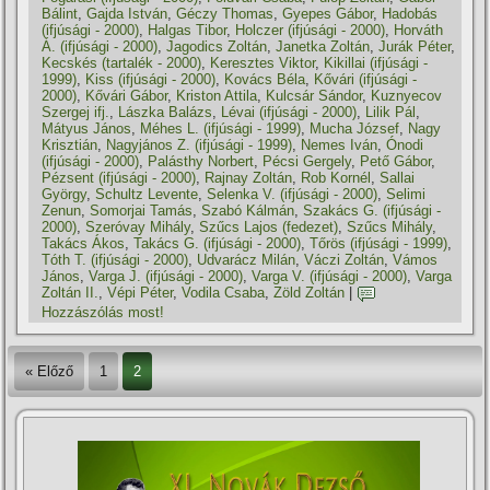
Bálint
,
Gajda István
,
Géczy Thomas
,
Gyepes Gábor
,
Hadobás
(ifjúsági - 2000)
,
Halgas Tibor
,
Holczer (ifjúsági - 2000)
,
Horváth
Á. (ifjúsági - 2000)
,
Jagodics Zoltán
,
Janetka Zoltán
,
Jurák Péter
,
Kecskés (tartalék - 2000)
,
Keresztes Viktor
,
Kikillai (ifjúsági -
1999)
,
Kiss (ifjúsági - 2000)
,
Kovács Béla
,
Kővári (ifjúsági -
2000)
,
Kővári Gábor
,
Kriston Attila
,
Kulcsár Sándor
,
Kuznyecov
Szergej ifj.
,
Lászka Balázs
,
Lévai (ifjúsági - 2000)
,
Lilik Pál
,
Mátyus János
,
Méhes L. (ifjúsági - 1999)
,
Mucha József
,
Nagy
Krisztián
,
Nagyjános Z. (ifjúsági - 1999)
,
Nemes Iván
,
Ónodi
(ifjúsági - 2000)
,
Palásthy Norbert
,
Pécsi Gergely
,
Pető Gábor
,
Pézsent (ifjúsági - 2000)
,
Rajnay Zoltán
,
Rob Kornél
,
Sallai
György
,
Schultz Levente
,
Selenka V. (ifjúsági - 2000)
,
Selimi
Zenun
,
Somorjai Tamás
,
Szabó Kálmán
,
Szakács G. (ifjúsági -
2000)
,
Szeróvay Mihály
,
Szűcs Lajos (fedezet)
,
Szűcs Mihály
,
Takács Ákos
,
Takács G. (ifjúsági - 2000)
,
Tőrös (ifjúsági - 1999)
,
Tóth T. (ifjúsági - 2000)
,
Udvarácz Milán
,
Váczi Zoltán
,
Vámos
János
,
Varga J. (ifjúsági - 2000)
,
Varga V. (ifjúsági - 2000)
,
Varga
Zoltán II.
,
Vépi Péter
,
Vodila Csaba
,
Zöld Zoltán
|
Hozzászólás most!
« Előző
1
2