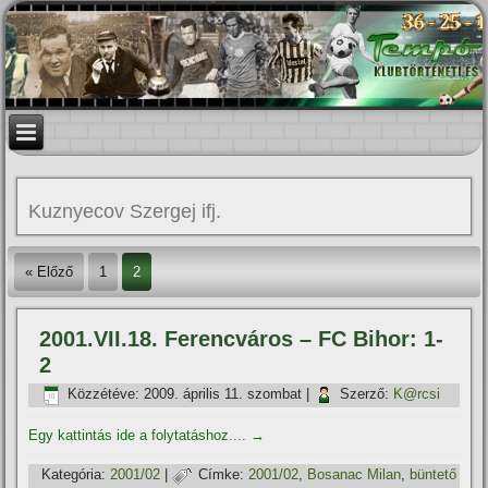
Kuznyecov Szergej ifj.
« Előző
1
2
2001.VII.18. Ferencváros – FC Bihor: 1-
2
Közzétéve:
2009. április 11. szombat
|
Szerző:
K@rcsi
Egy kattintás ide a folytatáshoz....
→
Kategória:
2001/02
|
Címke:
2001/02
,
Bosanac Milan
,
büntető