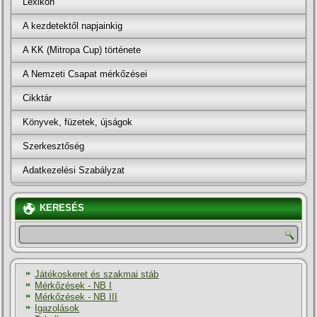
Lexikon
A kezdetektől napjainkig
A KK (Mitropa Cup) története
A Nemzeti Csapat mérkőzései
Cikktár
Könyvek, füzetek, újságok
Szerkesztőség
Adatkezelési Szabályzat
KERESÉS
Játékoskeret és szakmai stáb
Mérkőzések - NB I
Mérkőzések - NB III
Igazolások