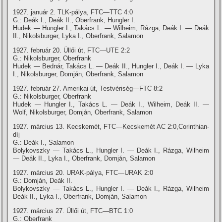
1927. január 2. TLK-pálya, FTC—TTC 4:0
G.: Deák I., Deák II., Oberfrank, Hungler I.
Hudek — Hungler I., Takács L. — Wilheim, Rázga, Deák I. — Deák
II., Nikolsburger, Lyka I., Oberfrank, Salamon
1927. február 20. Üllői út, FTC—UTE 2:2
G.: Nikolsburger, Oberfrank
Hudek — Bednár, Takács L. — Deák II., Hungler I., Deák I. — Lyka
I., Nikolsburger, Domján, Oberfrank, Salamon
1927. február 27. Amerikai út, Testvériség—FTC 8:2
G.: Nikolsburger, Oberfrank
Hudek — Hungler I., Takács L. — Deák I., Wilheim, Deák II. —
Wolf, Nikolsburger, Domján, Oberfrank, Salamon
1927. március 13. Kecskemét, FTC—Kecskemét AC 2:0,Corinthian-
dí­j
G.: Deák I., Salamon
Bolykovszky — Takács L., Hungler I. — Deák I., Rázga, Wilheim
— Deák II., Lyka I., Oberfrank, Domján, Salamon
1927. március 20. URAK-pálya, FTC—URAK 2:0
G.: Domján, Deák II.
Bolykovszky — Takács L., Hungler I. — Deák I., Rázga, Wilheim
Deák II., Lyka I., Oberfrank, Domján, Salamon
1927. március 27. Üllői út, FTC—BTC 1:0
G.: Oberfrank