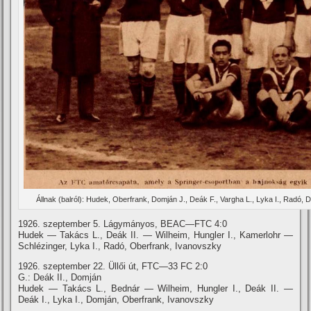
Állnak (balról): Hudek, Oberfrank, Domján J., Deák F., Vargha L., Lyka I., Radó, D
1926. szeptember 5. Lágymányos, BEAC—FTC 4:0
Hudek — Takács L., Deák II. — Wilheim, Hungler I., Kamerlohr —
Schlézinger, Lyka I., Radó, Oberfrank, Ivanovszky
1926. szeptember 22. Üllői út, FTC—33 FC 2:0
G.: Deák II., Domján
Hudek — Takács L., Bednár — Wilheim, Hungler I., Deák II. —
Deák I., Lyka I., Domján, Oberfrank, Ivanovszky