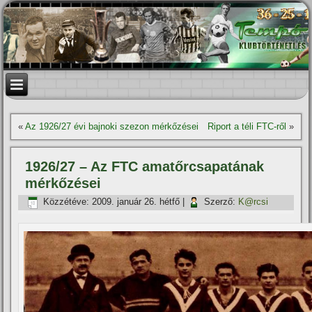
«
Az 1926/27 évi bajnoki szezon mérkőzései
Riport a téli FTC-ről
»
1926/27 – Az FTC amatőrcsapatának
mérkőzései
Közzétéve:
2009. január 26. hétfő
|
Szerző:
K@rcsi