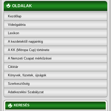
OLDALAK
Kezdőlap
Videógaléria
Lexikon
A kezdetektől napjainkig
A KK (Mitropa Cup) története
A Nemzeti Csapat mérkőzései
Cikktár
Könyvek, füzetek, újságok
Szerkesztőség
Adatkezelési Szabályzat
KERESÉS