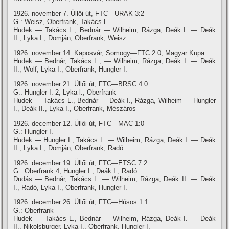
1926. november 7. Üllői út, FTC—URAK 3:2
G.: Weisz, Oberfrank, Takács L.
Hudek — Takács L., Bednár — Wilheim, Rázga, Deák I. — Deák
II., Lyka I., Domján, Oberfrank, Weisz
1926. november 14. Kaposvár, Somogy—FTC 2:0, Magyar Kupa
Hudek — Bednár, Takács L., — Wilheim, Rázga, Deák I. — Deák
II., Wolf, Lyka I., Oberfrank, Hungler I.
1926. november 21. Üllői út, FTC—BRSC 4:0
G.: Hungler I. 2, Lyka l., Oberfrank
Hudek — Takács L., Bednár — Deák I., Rázga, Wilheim — Hungler
I., Deák II., Lyka I., Oberfrank, Mészáros
1926. december 12. Üllői út, FTC—MAC 1:0
G.: Hungler I.
Hudek — Hungler I., Takács L. — Wilheim, Rázga, Deák I. — Deák
II., Lyka I., Domján, Oberfrank, Radó
1926. december 19. Üllői út, FTC—ETSC 7:2
G.: Oberfrank 4, Hungler I., Deák I., Radó
Dudás — Bednár, Takács L. — Wilheim, Rázga, Deák II. — Deák
I., Radó, Lyka I., Oberfrank, Hungler I.
1926. december 26. Üllői út, FTC—Húsos 1:1
G.: Oberfrank
Hudek — Takács L., Bednár — Wilheim, Rázga, Deák I. — Deák
II., Nikolsburger, Lyka I., Oberfrank, Hungler I.