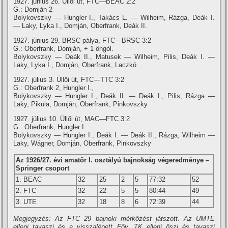
1927. június 26. Üllői út, FTC—BEAC 2:2
G.: Domján 2
Bolykovszky — Hungler I., Takács L. — Wilheim, Rázga, Deák I.
— Laky, Lyka I., Domján, Oberfrank, Deák II.
1927. június 29. BRSC-pálya, FTC—BRSC 3:2
G.: Oberfrank, Domján, + 1 öngól.
Bolykovszky — Deák II., Matusek — Wilheim, Pilis, Deák I. —
Laky, Lyka I., Domján, Oberfrank, Laczkó
1927. július 3. Üllői út, FTC—TTC 3:2
G.: Oberfrank 2, Hungler I.,
Bolykovszky — Hungler I., Deák II. — Deák I., Pilis, Rázga —
Laky, Pikula, Domján, Oberfrank, Pinkovszky
1927. július 10. Üllői út, MAC—FTC 3:2
G.: Oberfrank, Hungler I.
Bolykovszky — Hungler I., Deák I. — Deák II., Rázga, Wilheim —
Laky, Wágner, Domján, Oberfrank, Pinkovszky
Az 1926/27. évi amatőr
I. osztályú
bajnokság végeredménye –
Springer csoport
1. BEAC
32
25
2
5
77:32
52
2. FTC
32
22
5
5
80:44
49
3. UTE
32
18
8
6
72:39
44
Megjegyzés: Az FTC 29 bajnoki mérkőzést játszott. Az UMTE
elleni tavaszi és a visszalépett Főv. TK elleni őszi és tavaszi