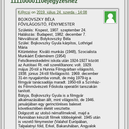
11110000110ejegyzéshez
K@rcsi
on
2019. július 24. szerda - 14:08
BOJKOVSZKY BÉLA
FŐVILÁGOSíTÓ, FÉNYMESTER
Születés: Kispest, 1907. szeptember 24.
Halálozás: Budapest, 1982. december 7.
Névváltozat: Bolykovszky Béla
Szülei: Bojkovszky Gyula kárpí­tos, Lothrigel
Mária
Kitüntetése: Kiváló munkás (1948), Szocialista
Munkáért Érdemérem (1954)
Felsőkereskedelmi iskola után 1924-1927 között
az Autótaxi Rt.-nél szerelőtanonc volt. 1929.
május 20-tól a Hunnia Filmgyárban világosí­tó,
1938. június 24-től fővilágosí­tó. 1969. december
31-én nyugalomba vonult, de még 1979-ig a
filmgyár tanácsadója maradt. 1950-től a Szí­nház-
és Filmművészeti Főiskola operatőri tanszakán
taní­tott.
Bátyja, Bojkovszky Gyula is a filmgyár
alkalmazásában állt, mint világosí­tó, de 1946.
januárjában egy gerinctöréses baleset
következtében életét vesztette.
Dolgozott az utolsó némafilmeknél, majd a
Hunniában készült filmek többségénél. 1945 után
is vezető fénymester (Valahol Európában,
Talpalatnyi föld, Erkel, Bakaruhában, Angyalok