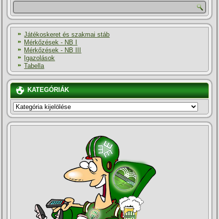
Játékoskeret és szakmai stáb
Mérkőzések - NB I
Mérkőzések - NB III
Igazolások
Tabella
KATEGÓRIÁK
KATEGÓRIÁK