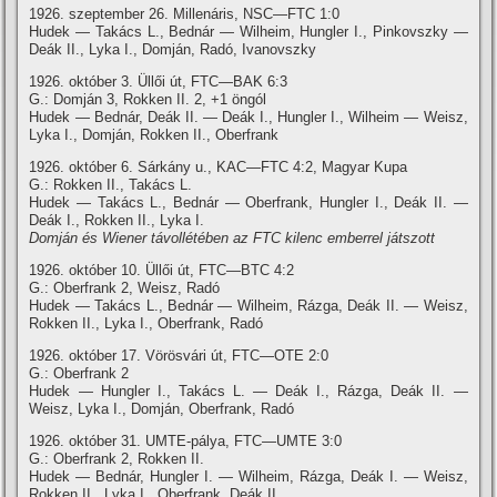
1926. szeptember 26. Millenáris, NSC—FTC 1:0
Hudek — Takács L., Bednár — Wilheim, Hungler I., Pinkovszky —
Deák II., Lyka I., Domján, Radó, Ivanovszky
1926. október 3. Üllői út, FTC—BAK 6:3
G.: Domján 3, Rokken II. 2, +1 öngól
Hudek — Bednár, Deák II. — Deák I., Hungler I., Wilheim — Weisz,
Lyka I., Domján, Rokken II., Oberfrank
1926. október 6. Sárkány u., KAC—FTC 4:2, Magyar Kupa
G.: Rokken II., Takács L.
Hudek — Takács L., Bednár — Oberfrank, Hungler I., Deák II. —
Deák I., Rokken II., Lyka I.
Domján és Wiener távollétében az FTC kilenc emberrel játszott
1926. október 10. Üllői út, FTC—BTC 4:2
G.: Oberfrank 2, Weisz, Radó
Hudek — Takács L., Bednár — Wilheim, Rázga, Deák II. — Weisz,
Rokken II., Lyka I., Oberfrank, Radó
1926. október 17. Vörösvári út, FTC—OTE 2:0
G.: Oberfrank 2
Hudek — Hungler I., Takács L. — Deák I., Rázga, Deák II. —
Weisz, Lyka I., Domján, Oberfrank, Radó
1926. október 31. UMTE-pálya, FTC—UMTE 3:0
G.: Oberfrank 2, Rokken II.
Hudek — Bednár, Hungler I. — Wilheim, Rázga, Deák I. — Weisz,
Rokken II., Lyka I., Oberfrank, Deák II.