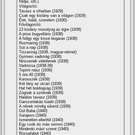
földje, stb.).
Világosí­tó:
Tavasz a viharban (1929)
Csak egy kislány van a világon (1929)
Élet, halál, szerelem (1930)
Fővilágosí­tó:
13 kislány mosolyog az égre (1938)
A piros bugyelláris (1938)
A hölgy egy kissé bogaras (1938)
Rozmaring (1938)
Süt a nap (1938)
Tiszavirág (1938, magyar-német)
Gyimesi vadvirág (1938)
Nincsenek véletlenek (1938)
Vadrózsa (1938-39)
Toprini nász (1939)
5 óra 40 (1939)
Karosszék (1939)
Két lány az utcán (1939)
Hat hét boldogság (1939)
Zúgnak a szirénák (1939)
Halálos tavasz (1939)
Garszonlakás kiadó (1939)
A nőnek mindig sikerül (1939)
Gül Baba (1940)
Sarajevo (1940)
Ismeretlen ellenfél (1940)
Egy csók és más semmi (1940)
Mindenki mást szeret (1940)
Rózsafabot (1940)