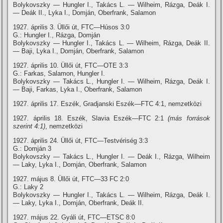
Bolykovszky — Hungler I., Takács L. — Wilheim, Rázga, Deák I.
— Deák II., Lyka I., Domján, Oberfrank, Salamon
1927. április 3. Üllői út, FTC—Húsos 3:0
G.: Hungler I., Rázga, Domján
Bolykovszky — Hungler I., Takács L. — Wilheim, Rázga, Deák II.
— Baji, Lyka I., Domján, Oberfrank, Salamon
1927. április 10. Üllői út, FTC—OTE 3:3
G.: Farkas, Salamon, Hungler I.
Bolykovszky — Takács L., Hungler I. — Wilheim, Rázga, Deák I.
— Baji, Farkas, Lyka I., Oberfrank, Salamon
1927. április 17. Eszék, Gradjanski Eszék—FTC 4:1, nemzetközi
1927. április 18. Eszék, Slavia Eszék—FTC 2:1
(más források
szerint 4:1)
, nemzetközi
1927. április 24. Üllői út, FTC—Testvériség 3:3
G.: Domján 3
Bolykovszky — Takács L., Hungler I. — Deák I., Rázga, Wilheim
— Laky, Lyka I., Domján, Oberfrank, Salamon
1927. május 8. Üllői út, FTC—33 FC 2:0
G.: Laky 2
Bolykovszky — Hungler I., Takács L. — Wilheim, Rázga, Deák I.
— Laky, Lyka I., Domján, Oberfrank, Deák II.
1927. május 22. Gyáli út, FTC—ETSC 8:0