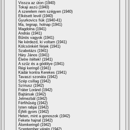
Vissza az úton (1940)
Tokaji aszú (1940)
A szerelem nem szégyen (1940)
Elkésett levél (1940)
Gyurkovics fiúk (1940-41)
Ma, tegnap, holnap (1941)
Magdolna (1941)
András (1941)
Bűnös vagyok (1941)
Ne kérdezd, ki voltam (1941)
Kölcsönkért férjek (1941)
Szabotázs (1941)
Háry János (1941)
Életre í­téltek! (1941)
A szűz és a gödölye (1941)
Régi keringő (1941)
Kádár kontra Kerekes (1941)
Tavaszi szonáta (1942)
Szép csillag (1942)
Szí­riusz (1942)
Fráter Loránd (1942)
Bajtársak (1942)
Jelmezbál (1942)
Férfihűség (1942)
Isten rabjai (1942)
Éjféli gyors (1942)
Heten, mint a gonoszok (1942)
Fekete hajnal (1942)
Álomkeringő (1942)
Szeptember végén (1942)