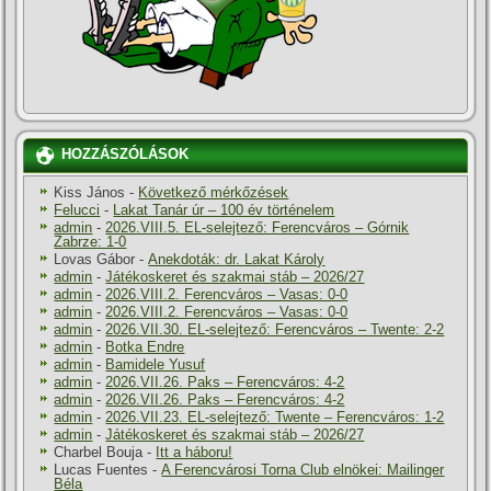
HOZZÁSZÓLÁSOK
Kiss János
-
Következő mérkőzések
Felucci
-
Lakat Tanár úr – 100 év történelem
admin
-
2026.VIII.5. EL-selejtező: Ferencváros – Górnik
Zabrze: 1-0
Lovas Gábor
-
Anekdoták: dr. Lakat Károly
admin
-
Játékoskeret és szakmai stáb – 2026/27
admin
-
2026.VIII.2. Ferencváros – Vasas: 0-0
admin
-
2026.VIII.2. Ferencváros – Vasas: 0-0
admin
-
2026.VII.30. EL-selejtező: Ferencváros – Twente: 2-2
admin
-
Botka Endre
admin
-
Bamidele Yusuf
admin
-
2026.VII.26. Paks – Ferencváros: 4-2
admin
-
2026.VII.26. Paks – Ferencváros: 4-2
admin
-
2026.VII.23. EL-selejtező: Twente – Ferencváros: 1-2
admin
-
Játékoskeret és szakmai stáb – 2026/27
Charbel Bouja
-
Itt a háboru!
Lucas Fuentes
-
A Ferencvárosi Torna Club elnökei: Mailinger
Béla