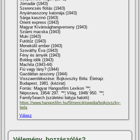
Jómadár (1943)
Szerencsés flótás (1943)
Anyámasszony katonája (1943)
Sárga kaszinó (1943)
Orient express (1943)
Magyar Kí­vánsághangverseny (1943)
Sziámi macska (1943)
Muki (1943)
Futótűz (1943)
Menekülő ember (1943)
Szováthy Éva (1943)
Fény és árnyék (1943)
Boldog idők (1943)
Machita (1943-44)
Fiú vagy lány? (1944)
Gazdátlan asszony (1944)
Visszaemlékezése: Bojkovszky Béla: Életrajz.
Budapest, 1981. (kézirat)
Forrás: Magyar Hangosfilm Lexikon ™¦
Népszava, 1954/ 297. ™¦ Világ, 1948/ 950. ™¦
FamilySearch (születési bátyja halotti)
https://www.hangosfilm.hu/filmenciklopedia/bojkovszky-
bela
Válasz
Vélemény, hozzászólás?