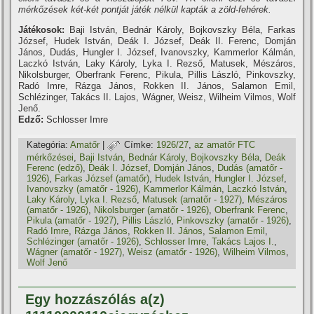
mérkőzések két-két pontját játék nélkül kapták a zöld-fehérek.
Játékosok:
Baji István, Bednár Károly, Bojkovszky Béla, Farkas
József, Hudek István, Deák I. József, Deák II. Ferenc, Domján
János, Dudás, Hungler I. József, Ivanovszky, Kammerlor Kálmán,
Laczkó István, Laky Károly, Lyka I. Rezső, Matusek, Mészáros,
Nikolsburger, Oberfrank Ferenc, Pikula, Pillis László, Pinkovszky,
Radó Imre, Rázga János, Rokken II. János, Salamon Emil,
Schlézinger, Takács II. Lajos, Wágner, Weisz, Wilheim Vilmos, Wolf
Jenő.
Edző:
Schlosser Imre
Kategória:
Amatőr
|
Címke:
1926/27
,
az amatőr FTC
mérkőzései
,
Baji István
,
Bednár Károly
,
Bojkovszky Béla
,
Deák
Ferenc (edző)
,
Deák I. József
,
Domján János
,
Dudás (amatőr -
1926)
,
Farkas József (amatőr)
,
Hudek István
,
Hungler I. József
,
Ivanovszky (amatőr - 1926)
,
Kammerlor Kálmán
,
Laczkó István
,
Laky Károly
,
Lyka I. Rezső
,
Matusek (amatőr - 1927)
,
Mészáros
(amatőr - 1926)
,
Nikolsburger (amatőr - 1926)
,
Oberfrank Ferenc
,
Pikula (amatőr - 1927)
,
Pillis László
,
Pinkovszky (amatőr - 1926)
,
Radó Imre
,
Rázga János
,
Rokken II. János
,
Salamon Emil
,
Schlézinger (amatőr - 1926)
,
Schlosser Imre
,
Takács Lajos I.
,
Wágner (amatőr - 1927)
,
Weisz (amatőr - 1926)
,
Wilheim Vilmos
,
Wolf Jenő
Egy hozzászólás a(z)