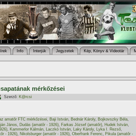
í­rek
Info
Interjúk
Jegyzetek
Kép, Könyv & Videotár
csapatának mérkőzései
Szerző:
K@rcsi
az amatőr FTC mérkőzései
,
Baji István
,
Bednár Károly
,
Bojkovszky Béla
,
ján János
,
Dudás (amatőr - 1926)
,
Farkas József (amatőr)
,
Hudek István
,
926)
,
Kammerlor Kálmán
,
Laczkó István
,
Laky Károly
,
Lyka I. Rezső
,
őr - 1926)
,
Nikolsburger (amatőr - 1926)
,
Oberfrank Ferenc
,
Pikula (amatőr -