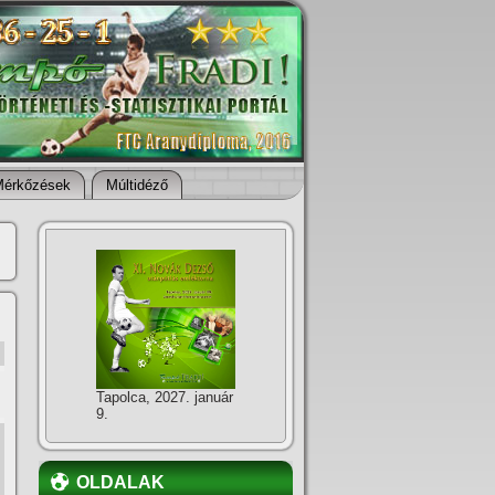
Mérkőzések
Múltidéző
Tapolca, 2027. január
9.
OLDALAK