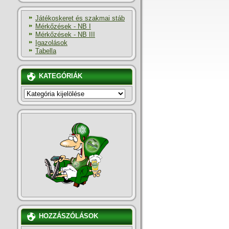
Játékoskeret és szakmai stáb
Mérkőzések - NB I
Mérkőzések - NB III
Igazolások
Tabella
KATEGÓRIÁK
KATEGÓRIÁK
HOZZÁSZÓLÁSOK