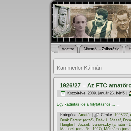
Adattár
Alberttól – Zsiborásig
H
Kammerlor Kálmán
1926/27 – Az FTC amatőr
Közzétéve:
2009. január 26. hétfő
|
Egy kattintás ide a folytatáshoz....
→
Kategória:
Amatőr
|
Címke:
1926/27
,
Deák Ferenc (edző)
,
Deák I. József
,
Dom
Hungler I. József
,
Ivanovszky (amatőr - 1
Matusek (amatőr - 1927)
,
Mészáros (amat