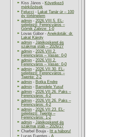
Kiss János
-
Következő
mérkőzések
Felucci
-
Lakat Tanár úr – 100
év történelem
admin
-
2026.VIII.5. EL-
selejtező: Ferencváros –
Górnik Zabrze: 1-0
Lovas Gábor
-
Anekdoták: dr.
Lakat Károly
admin
-
Játékoskeret és
szakmai stáb – 2026/27
admin
-
2026.VIII.2.
Ferencváros – Vasas: 0-0
admin
-
2026.VIII.2.
Ferencváros – Vasas: 0-0
admin
-
2026.VII.30. EL-
selejtező: Ferencváros –
Twente: 2-2
admin
-
Botka Endre
admin
-
Bamidele Yusuf
admin
-
2026.VII.26. Paks –
Ferencváros: 4-2
admin
-
2026.VII.26. Paks –
Ferencváros: 4-2
admin
-
2026.VII.23. EL-
selejtező: Twente –
Ferencváros: 1-2
admin
-
Játékoskeret és
szakmai stáb – 2026/27
Charbel Bouja
-
Itt a háboru!
Lucas Fuentes
-
A