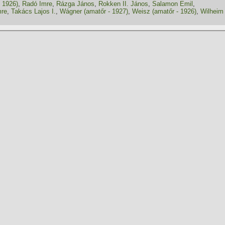
 1926)
,
Radó Imre
,
Rázga János
,
Rokken II. János
,
Salamon Emil
,
mre
,
Takács Lajos I.
,
Wágner (amatőr - 1927)
,
Weisz (amatőr - 1926)
,
Wilheim