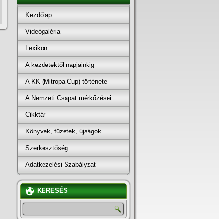
Kezdőlap
Videógaléria
Lexikon
A kezdetektől napjainkig
A KK (Mitropa Cup) története
A Nemzeti Csapat mérkőzései
Cikktár
Könyvek, füzetek, újságok
Szerkesztőség
Adatkezelési Szabályzat
KERESÉS