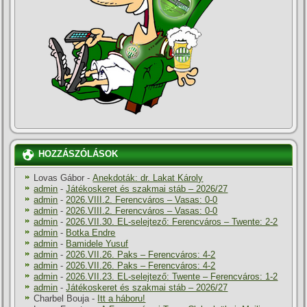
HOZZÁSZÓLÁSOK
Lovas Gábor
-
Anekdoták: dr. Lakat Károly
admin
-
Játékoskeret és szakmai stáb – 2026/27
admin
-
2026.VIII.2. Ferencváros – Vasas: 0-0
admin
-
2026.VIII.2. Ferencváros – Vasas: 0-0
admin
-
2026.VII.30. EL-selejtező: Ferencváros – Twente: 2-2
admin
-
Botka Endre
admin
-
Bamidele Yusuf
admin
-
2026.VII.26. Paks – Ferencváros: 4-2
admin
-
2026.VII.26. Paks – Ferencváros: 4-2
admin
-
2026.VII.23. EL-selejtező: Twente – Ferencváros: 1-2
admin
-
Játékoskeret és szakmai stáb – 2026/27
Charbel Bouja
-
Itt a háboru!