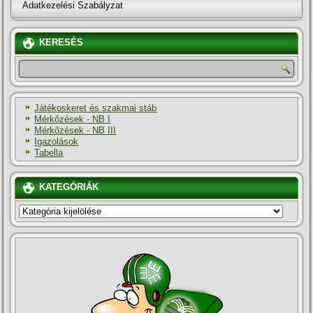
Adatkezelési Szabályzat
KERESÉS
Játékoskeret és szakmai stáb
Mérkőzések - NB I
Mérkőzések - NB III
Igazolások
Tabella
KATEGÓRIÁK
KATEGÓRIÁK