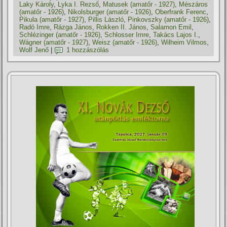
Laky Károly
,
Lyka I. Rezső
,
Matusek (amatőr - 1927)
,
Mészáros
(amatőr - 1926)
,
Nikolsburger (amatőr - 1926)
,
Oberfrank Ferenc
,
Pikula (amatőr - 1927)
,
Pillis László
,
Pinkovszky (amatőr - 1926)
,
Radó Imre
,
Rázga János
,
Rokken II. János
,
Salamon Emil
,
Schlézinger (amatőr - 1926)
,
Schlosser Imre
,
Takács Lajos I.
,
Wágner (amatőr - 1927)
,
Weisz (amatőr - 1926)
,
Wilheim Vilmos
,
Wolf Jenő
|
1 hozzászólás