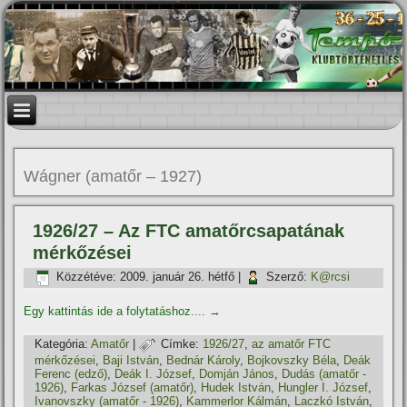
Wágner (amatőr – 1927)
1926/27 – Az FTC amatőrcsapatának
mérkőzései
Közzétéve:
2009. január 26. hétfő
|
Szerző:
K@rcsi
Egy kattintás ide a folytatáshoz....
→
Kategória:
Amatőr
|
Címke:
1926/27
,
az amatőr FTC
mérkőzései
,
Baji István
,
Bednár Károly
,
Bojkovszky Béla
,
Deák
Ferenc (edző)
,
Deák I. József
,
Domján János
,
Dudás (amatőr -
1926)
,
Farkas József (amatőr)
,
Hudek István
,
Hungler I. József
,
Ivanovszky (amatőr - 1926)
,
Kammerlor Kálmán
,
Laczkó István
,