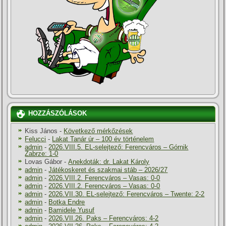
HOZZÁSZÓLÁSOK
Kiss János
-
Következő mérkőzések
Felucci
-
Lakat Tanár úr – 100 év történelem
admin
-
2026.VIII.5. EL-selejtező: Ferencváros – Górnik
Zabrze: 1-0
Lovas Gábor
-
Anekdoták: dr. Lakat Károly
admin
-
Játékoskeret és szakmai stáb – 2026/27
admin
-
2026.VIII.2. Ferencváros – Vasas: 0-0
admin
-
2026.VIII.2. Ferencváros – Vasas: 0-0
admin
-
2026.VII.30. EL-selejtező: Ferencváros – Twente: 2-2
admin
-
Botka Endre
admin
-
Bamidele Yusuf
admin
-
2026.VII.26. Paks – Ferencváros: 4-2