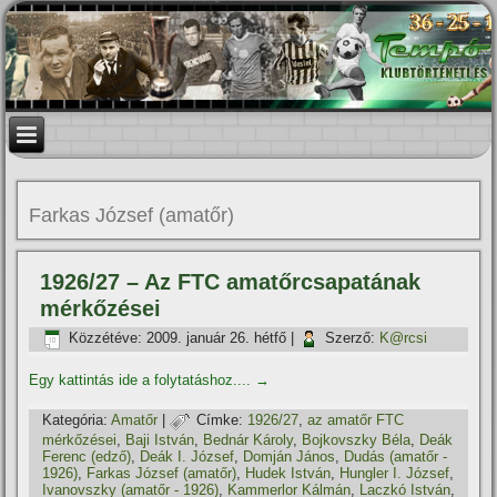
Farkas József (amatőr)
1926/27 – Az FTC amatőrcsapatának
mérkőzései
Közzétéve:
2009. január 26. hétfő
|
Szerző:
K@rcsi
Egy kattintás ide a folytatáshoz....
→
Kategória:
Amatőr
|
Címke:
1926/27
,
az amatőr FTC
mérkőzései
,
Baji István
,
Bednár Károly
,
Bojkovszky Béla
,
Deák
Ferenc (edző)
,
Deák I. József
,
Domján János
,
Dudás (amatőr -
1926)
,
Farkas József (amatőr)
,
Hudek István
,
Hungler I. József
,
Ivanovszky (amatőr - 1926)
,
Kammerlor Kálmán
,
Laczkó István
,