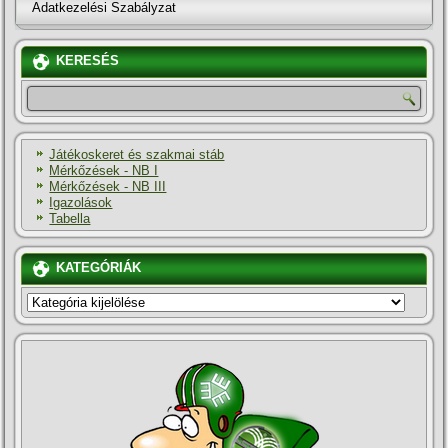
Adatkezelési Szabályzat
KERESÉS
Játékoskeret és szakmai stáb
Mérkőzések - NB I
Mérkőzések - NB III
Igazolások
Tabella
KATEGÓRIÁK
KATEGÓRIÁK