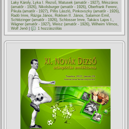
Laky Károly
,
Lyka I. Rezső
,
Matusek (amatőr - 1927)
,
Mészáros
(amatőr - 1926)
,
Nikolsburger (amatőr - 1926)
,
Oberfrank Ferenc
,
Pikula (amatőr - 1927)
,
Pillis László
,
Pinkovszky (amatőr - 1926)
,
Radó Imre
,
Rázga János
,
Rokken II. János
,
Salamon Emil
,
Schlézinger (amatőr - 1926)
,
Schlosser Imre
,
Takács Lajos I.
,
Wágner (amatőr - 1927)
,
Weisz (amatőr - 1926)
,
Wilheim Vilmos
,
Wolf Jenő
|
1 hozzászólás