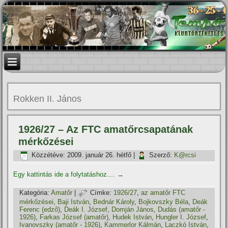
Rokken II. János
1926/27 – Az FTC amatőrcsapatának
mérkőzései
Közzétéve:
2009. január 26. hétfő
|
Szerző:
K@rcsi
Egy kattintás ide a folytatáshoz....
→
Kategória:
Amatőr
|
Címke:
1926/27
,
az amatőr FTC
mérkőzései
,
Baji István
,
Bednár Károly
,
Bojkovszky Béla
,
Deák
Ferenc (edző)
,
Deák I. József
,
Domján János
,
Dudás (amatőr -
1926)
,
Farkas József (amatőr)
,
Hudek István
,
Hungler I. József
,
Ivanovszky (amatőr - 1926)
,
Kammerlor Kálmán
,
Laczkó István
,