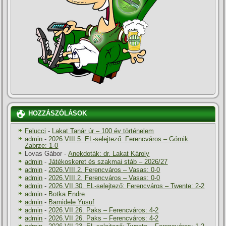
HOZZÁSZÓLÁSOK
Felucci
-
Lakat Tanár úr – 100 év történelem
admin
-
2026.VIII.5. EL-selejtező: Ferencváros – Górnik
Zabrze: 1-0
Lovas Gábor
-
Anekdoták: dr. Lakat Károly
admin
-
Játékoskeret és szakmai stáb – 2026/27
admin
-
2026.VIII.2. Ferencváros – Vasas: 0-0
admin
-
2026.VIII.2. Ferencváros – Vasas: 0-0
admin
-
2026.VII.30. EL-selejtező: Ferencváros – Twente: 2-2
admin
-
Botka Endre
admin
-
Bamidele Yusuf
admin
-
2026.VII.26. Paks – Ferencváros: 4-2
admin
-
2026.VII.26. Paks – Ferencváros: 4-2