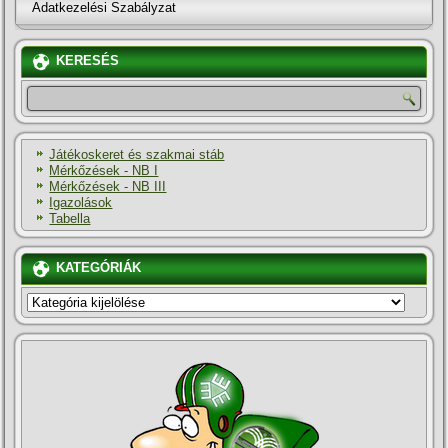
Adatkezelési Szabályzat
KERESÉS
Játékoskeret és szakmai stáb
Mérkőzések - NB I
Mérkőzések - NB III
Igazolások
Tabella
KATEGÓRIÁK
KATEGÓRIÁK