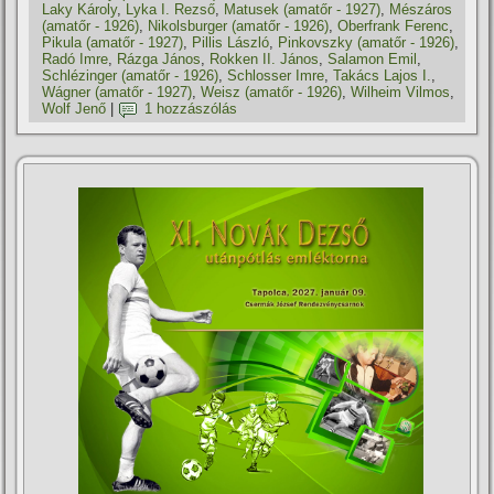
Laky Károly
,
Lyka I. Rezső
,
Matusek (amatőr - 1927)
,
Mészáros
(amatőr - 1926)
,
Nikolsburger (amatőr - 1926)
,
Oberfrank Ferenc
,
Pikula (amatőr - 1927)
,
Pillis László
,
Pinkovszky (amatőr - 1926)
,
Radó Imre
,
Rázga János
,
Rokken II. János
,
Salamon Emil
,
Schlézinger (amatőr - 1926)
,
Schlosser Imre
,
Takács Lajos I.
,
Wágner (amatőr - 1927)
,
Weisz (amatőr - 1926)
,
Wilheim Vilmos
,
Wolf Jenő
|
1 hozzászólás