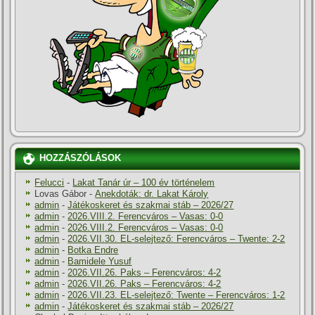
HOZZÁSZÓLÁSOK
Felucci
-
Lakat Tanár úr – 100 év történelem
Lovas Gábor
-
Anekdoták: dr. Lakat Károly
admin
-
Játékoskeret és szakmai stáb – 2026/27
admin
-
2026.VIII.2. Ferencváros – Vasas: 0-0
admin
-
2026.VIII.2. Ferencváros – Vasas: 0-0
admin
-
2026.VII.30. EL-selejtező: Ferencváros – Twente: 2-2
admin
-
Botka Endre
admin
-
Bamidele Yusuf
admin
-
2026.VII.26. Paks – Ferencváros: 4-2
admin
-
2026.VII.26. Paks – Ferencváros: 4-2
admin
-
2026.VII.23. EL-selejtező: Twente – Ferencváros: 1-2
admin
-
Játékoskeret és szakmai stáb – 2026/27