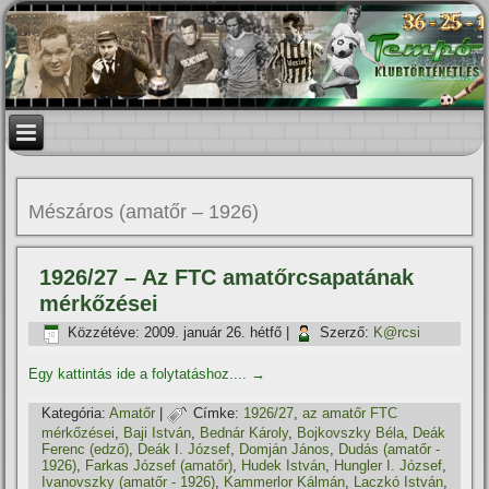
Mészáros (amatőr – 1926)
1926/27 – Az FTC amatőrcsapatának
mérkőzései
Közzétéve:
2009. január 26. hétfő
|
Szerző:
K@rcsi
Egy kattintás ide a folytatáshoz....
→
Kategória:
Amatőr
|
Címke:
1926/27
,
az amatőr FTC
mérkőzései
,
Baji István
,
Bednár Károly
,
Bojkovszky Béla
,
Deák
Ferenc (edző)
,
Deák I. József
,
Domján János
,
Dudás (amatőr -
1926)
,
Farkas József (amatőr)
,
Hudek István
,
Hungler I. József
,
Ivanovszky (amatőr - 1926)
,
Kammerlor Kálmán
,
Laczkó István
,