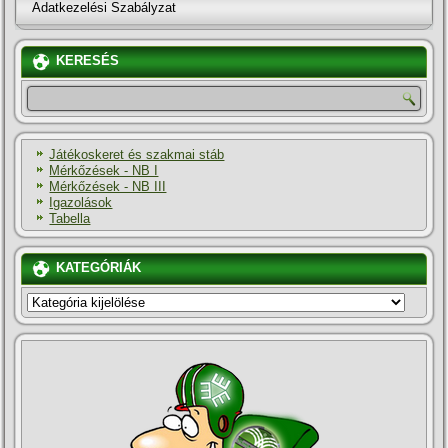
Adatkezelési Szabályzat
KERESÉS
Játékoskeret és szakmai stáb
Mérkőzések - NB I
Mérkőzések - NB III
Igazolások
Tabella
KATEGÓRIÁK
KATEGÓRIÁK