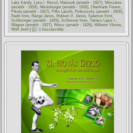
Laky Károly
,
Lyka I. Rezső
,
Matusek (amatőr - 1927)
,
Mészáros
(amatőr - 1926)
,
Nikolsburger (amatőr - 1926)
,
Oberfrank Ferenc
,
Pikula (amatőr - 1927)
,
Pillis László
,
Pinkovszky (amatőr - 1926)
,
Radó Imre
,
Rázga János
,
Rokken II. János
,
Salamon Emil
,
Schlézinger (amatőr - 1926)
,
Schlosser Imre
,
Takács Lajos I.
,
Wágner (amatőr - 1927)
,
Weisz (amatőr - 1926)
,
Wilheim Vilmos
,
Wolf Jenő
|
1 hozzászólás