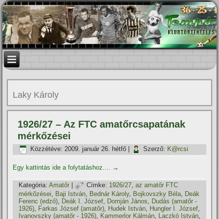
Laky Károly
1926/27 – Az FTC amatőrcsapatának
mérkőzései
Közzétéve:
2009. január 26. hétfő
|
Szerző:
K@rcsi
Egy kattintás ide a folytatáshoz....
→
Kategória:
Amatőr
|
Címke:
1926/27
,
az amatőr FTC
mérkőzései
,
Baji István
,
Bednár Károly
,
Bojkovszky Béla
,
Deák
Ferenc (edző)
,
Deák I. József
,
Domján János
,
Dudás (amatőr -
1926)
,
Farkas József (amatőr)
,
Hudek István
,
Hungler I. József
,
Ivanovszky (amatőr - 1926)
,
Kammerlor Kálmán
,
Laczkó István
,