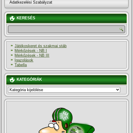
Adatkezelési Szabályzat
KERESÉS
Játékoskeret és szakmai stáb
Mérkőzések - NB I
Mérkőzések - NB III
Igazolások
Tabella
KATEGÓRIÁK
KATEGÓRIÁK