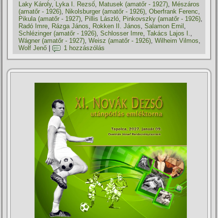
Laky Károly
,
Lyka I. Rezső
,
Matusek (amatőr - 1927)
,
Mészáros
(amatőr - 1926)
,
Nikolsburger (amatőr - 1926)
,
Oberfrank Ferenc
,
Pikula (amatőr - 1927)
,
Pillis László
,
Pinkovszky (amatőr - 1926)
,
Radó Imre
,
Rázga János
,
Rokken II. János
,
Salamon Emil
,
Schlézinger (amatőr - 1926)
,
Schlosser Imre
,
Takács Lajos I.
,
Wágner (amatőr - 1927)
,
Weisz (amatőr - 1926)
,
Wilheim Vilmos
,
Wolf Jenő
|
1 hozzászólás