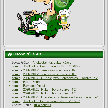
HOZZÁSZÓLÁSOK
Lovas Gábor
-
Anekdoták: dr. Lakat Károly
admin
-
Játékoskeret és szakmai stáb – 2026/27
admin
-
2026.VIII.2. Ferencváros – Vasas: 0-0
admin
-
2026.VIII.2. Ferencváros – Vasas: 0-0
admin
-
2026.VII.30. EL-selejtező: Ferencváros – Twente: 2-2
admin
-
Botka Endre
admin
-
Bamidele Yusuf
admin
-
2026.VII.26. Paks – Ferencváros: 4-2
admin
-
2026.VII.26. Paks – Ferencváros: 4-2
admin
-
2026.VII.23. EL-selejtező: Twente – Ferencváros: 1-2
admin
-
Játékoskeret és szakmai stáb – 2026/27
Charbel Bouja
-
Itt a háboru!