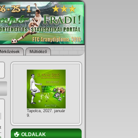
Mérkőzések
Múltidéző
Tapolca, 2027. január
9.
t
-
OLDALAK
a