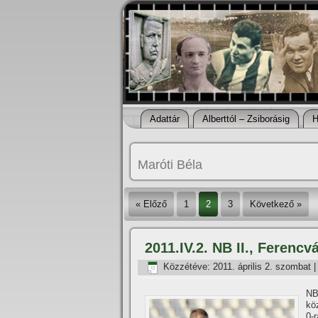
Adattár
Alberttól – Zsiborásig
H
Maróti Béla
« Előző
1
2
3
Következő »
2011.IV.2. NB II., Ferencvá
Közzétéve:
2011. április 2. szombat
NB
kö
0-