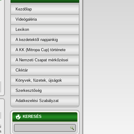
Kezdőlap
Videógaléria
Lexikon
A kezdetektől napjainkig
A KK (Mitropa Cup) története
A Nemzeti Csapat mérkőzései
Cikktár
Könyvek, füzetek, újságok
Szerkesztőség
Adatkezelési Szabályzat
KERESÉS
i
a