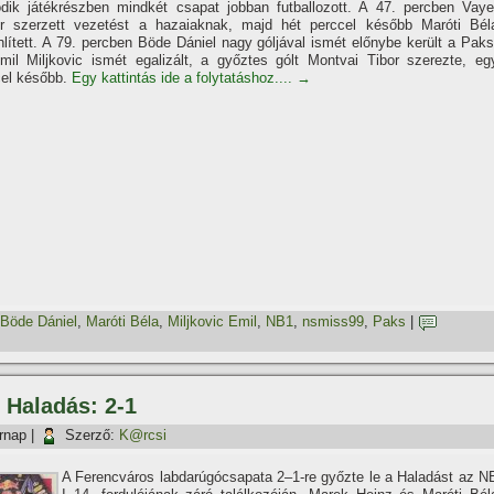
dik játékrészben mindkét csapat jobban futballozott. A 47. percben Vaye
r szerzett vezetést a hazaiaknak, majd hét perccel később Maróti Bél
lí­tett. A 79. percben Böde Dániel nagy góljával ismét előnybe került a Paks
mil Miljkovic ismét egalizált, a győztes gólt Montvai Tibor szerezte, eg
cel később.
Egy kattintás ide a folytatáshoz....
→
Böde Dániel
,
Maróti Béla
,
Miljkovic Emil
,
NB1
,
nsmiss99
,
Paks
|
 Haladás: 2-1
rnap
|
Szerző:
K@rcsi
A Ferencváros labdarúgócsapata 2–1-re győzte le a Haladást az N