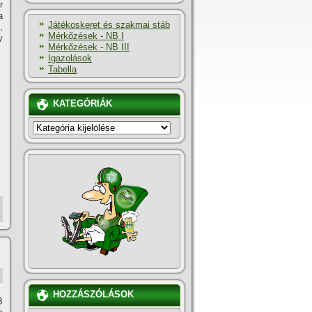
r
a
Játékoskeret és szakmai stáb
,
Mérkőzések - NB I
y
Mérkőzések - NB III
Igazolások
Tabella
KATEGÓRIÁK
KATEGÓRIÁK
HOZZÁSZÓLÁSOK
B