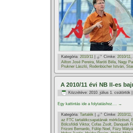
Kategória:
2010/11
|
Címke:
2010/11
,
Ailton José Pereira
,
Maróti Béla
,
Nagy Pat
Prukner László
,
Rodenbücher István
,
Sta
A 2010/11 évi NB II-es ba
Közzétéve:
2010. július 1. csütörtök
Egy kattintás ide a folytatáshoz....
→
Kategória:
Tartalék
|
Címke:
2010/11
,
az FTC tartalékcsapatának mérkőzései
,
Bölcsföldi Viktor
,
Cofas Zsolt
,
Danquah F
Frizoni Bernardo
,
Fülöp Noel
,
Füzy Máty