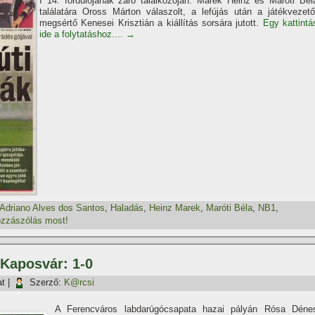
I 14. fordulójának záró találkozóján. Marek Heinz és Maróti Bél
találatára Oross Márton válaszolt, a lefújás után a játékvezető
megsértő Kenesei Krisztián a kiállí­tás sorsára jutott.
Egy kattintá
ide a folytatáshoz....
→
Adriano Alves dos Santos
,
Haladás
,
Heinz Marek
,
Maróti Béla
,
NB1
,
zzászólás most!
 Kaposvár: 1-0
at
|
Szerző:
K@rcsi
A Ferencváros labdarúgócsapata hazai pályán Rósa Déne