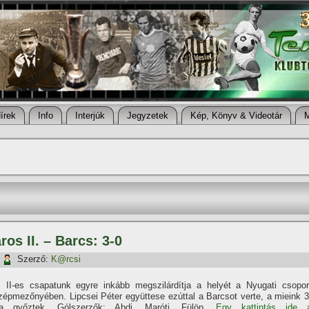
í­rek
Info
Interjúk
Jegyzetek
Kép, Könyv & Videotár
ros II. – Barcs: 3-0
|
Szerző:
K@rcsi
 II-es csapatunk egyre inkább megszilárdí­tja a helyét a Nyugati csopor
zépmezőnyében. Lipcsei Péter együttese ezúttal a Barcsot verte, a mieink 3
ra győztek. Gólszerzők: Abdi, Maróti, Fülöp.
Egy kattintás ide 