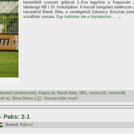
büntetőből szerzett góljával 1–0-ra legyőzte a Kaposvárt 
labdarúgó NB I 10. fordulójában. A feszült hangulatú találkozón 
hazaiaktól Maróti Béla, a vendégektől Zahorecz Krisztián jutot
a kiállí­tás sorsára.
Egy kattintás ide a folytatáshoz....
→
büntető (értékesí­tett)
,
Kaposvár
,
Maróti Béla
,
NB1
,
nsmiss20
,
nsmiss99
,
 ott is)
,
Rósa Dénes
|
Hozzászólás most!
– Paks: 2-1
Szerző:
K@rcsi