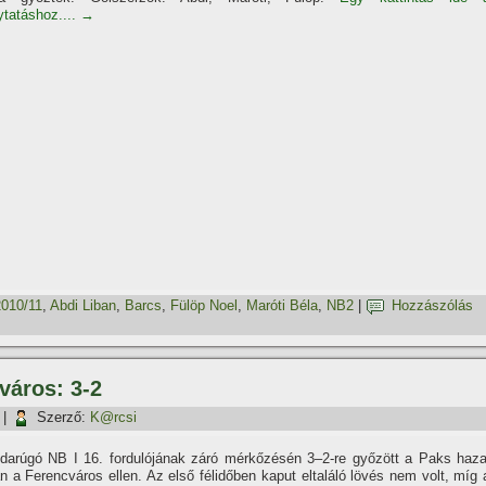
lytatáshoz....
→
2010/11
,
Abdi Liban
,
Barcs
,
Fülöp Noel
,
Maróti Béla
,
NB2
|
Hozzászólás
város: 3-2
|
Szerző:
K@rcsi
bdarúgó NB I 16. fordulójának záró mérkőzésén 3–2-re győzött a Paks haza
n a Ferencváros ellen. Az első félidőben kaput eltaláló lövés nem volt, mí­g 