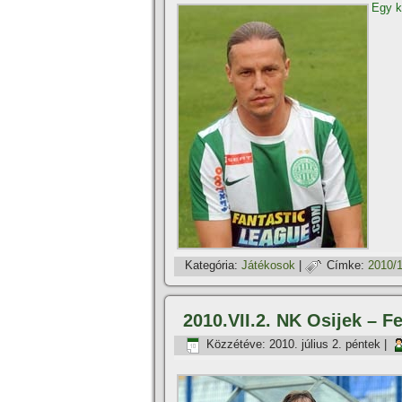
Egy ka
Kategória:
Játékosok
|
Címke:
2010/
2010.VII.2. NK Osijek – F
Közzétéve:
2010. július 2. péntek
|