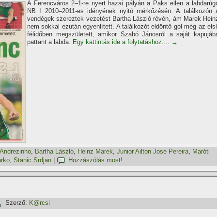
A Ferencváros 2–1-re nyert hazai pályán a Paks ellen a labdarúg
NB I 2010–2011-es idényének nyitó mérkőzésén. A találkozón 
vendégek szereztek vezetést Bartha László révén, ám Marek Hein
nem sokkal ezután egyenlí­tett. A találkozót eldöntő gól még az els
félidőben megszületett, amikor Szabó Jánosról a saját kapujáb
pattant a labda.
Egy kattintás ide a folytatáshoz....
→
Andrezinho
,
Bartha László
,
Heinz Marek
,
Junior Ailton José Pereira
,
Maróti
arko
,
Stanic Srdjan
|
Hozzászólás most!
Szerző:
K@rcsi