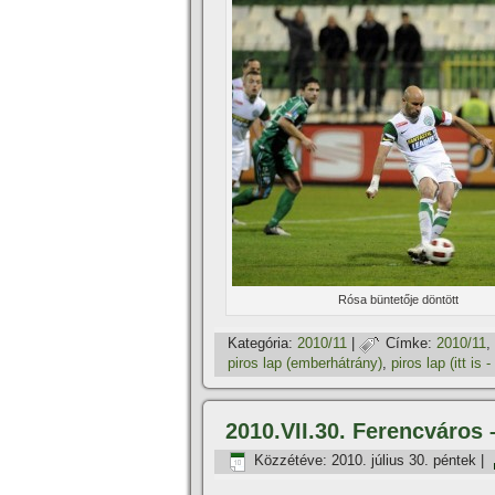
Rósa büntetője döntött
Kategória:
2010/11
|
Címke:
2010/11
,
piros lap (emberhátrány)
,
piros lap (itt is -
2010.VII.30. Ferencváros 
Közzétéve:
2010. július 30. péntek
|