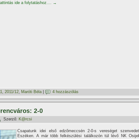
ttintás ide a folytatáshoz....
→
11
,
2011/12
,
Maróti Béla
|
4 hozzászólás
erencváros: 2-0
Szerző:
K@rcsi
Csapatunk idei első edzőmeccsén 2-0-s vereséget szenvedet
Eszéken. A már több felkészülési találkozón túl lévő NK Osije