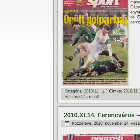
máso
Gábo
egyen
de E
perc
Kategória:
2010/11
|
Címke:
2010/11
,
Hozzászólás most!
2010.XI.14. Ferencváros –
Közzétéve:
2010. november 14. vasá