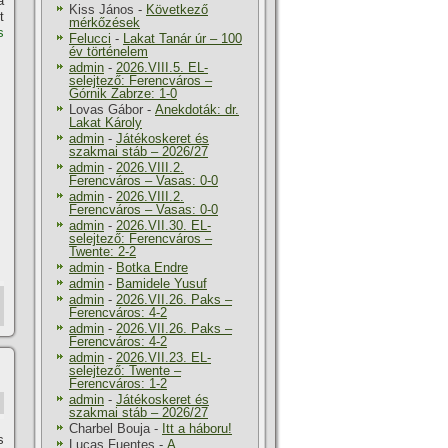
a
Kiss János
-
Következő
t
mérkőzések
s
Felucci
-
Lakat Tanár úr – 100
év történelem
admin
-
2026.VIII.5. EL-
selejtező: Ferencváros –
Górnik Zabrze: 1-0
Lovas Gábor
-
Anekdoták: dr.
Lakat Károly
admin
-
Játékoskeret és
szakmai stáb – 2026/27
admin
-
2026.VIII.2.
Ferencváros – Vasas: 0-0
admin
-
2026.VIII.2.
Ferencváros – Vasas: 0-0
admin
-
2026.VII.30. EL-
selejtező: Ferencváros –
Twente: 2-2
admin
-
Botka Endre
admin
-
Bamidele Yusuf
admin
-
2026.VII.26. Paks –
Ferencváros: 4-2
admin
-
2026.VII.26. Paks –
Ferencváros: 4-2
admin
-
2026.VII.23. EL-
selejtező: Twente –
Ferencváros: 1-2
admin
-
Játékoskeret és
szakmai stáb – 2026/27
Charbel Bouja
-
Itt a háboru!
s
Lucas Fuentes
-
A