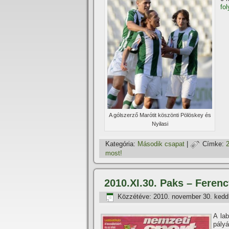
fo
A gólszerző Marótit köszönti Pölöskey és
Nyilasi
Kategória:
Második csapat
|
Címke:
most!
2010.XI.30. Paks – Ferenc
Közzétéve:
2010. november 30. kedd
A la
pályá