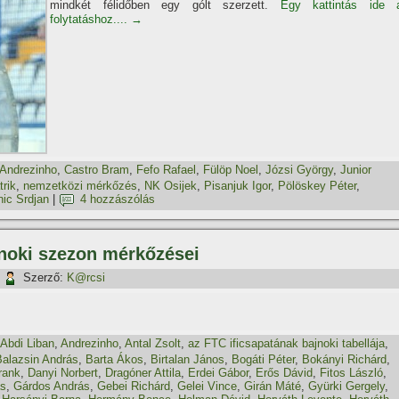
mindkét félidőben egy gólt szerzett.
Egy kattintás ide 
folytatáshoz....
→
Andrezinho
,
Castro Bram
,
Fefo Rafael
,
Fülöp Noel
,
Józsi György
,
Junior
rik
,
nemzetközi mérkőzés
,
NK Osijek
,
Pisanjuk Igor
,
Pölöskey Péter
,
nic Srdjan
|
4 hozzászólás
jnoki szezon mérkőzései
|
Szerző:
K@rcsi
Abdi Liban
,
Andrezinho
,
Antal Zsolt
,
az FTC ificsapatának bajnoki tabellája
,
Balazsin András
,
Barta Ákos
,
Birtalan János
,
Bogáti Péter
,
Bokányi Richárd
,
rank
,
Danyi Norbert
,
Dragóner Attila
,
Erdei Gábor
,
Erős Dávid
,
Fitos László
,
ás
,
Gárdos András
,
Gebei Richárd
,
Gelei Vince
,
Girán Máté
,
Gyürki Gergely
,