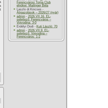
a
Ferencvárosi Torna Club
elnökei: Mailinger Béla
a
Laszlo dr.Kincses
-
t
Átigazolások – 2026/27 (nyár)
admin
-
2026.VII.16. EL-
selejtező: Ferencváros –
Vojvodina: 3-0
Erdélyi Dodi
-
Kuti László: 70
admin
-
2026.VII.9. EL-
selejtező: Vojvodina –
Ferencváros: 1-2