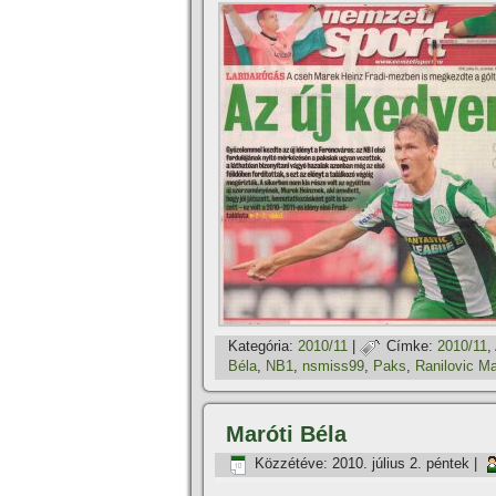
Kategória:
2010/11
|
Címke:
2010/11
,
Béla
,
NB1
,
nsmiss99
,
Paks
,
Ranilovic M
Maróti Béla
Közzétéve:
2010. július 2. péntek
|