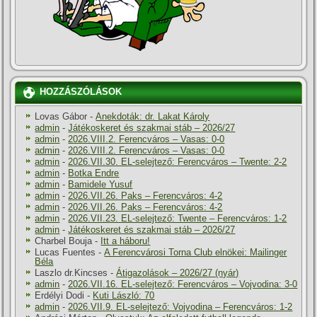
HOZZÁSZÓLÁSOK
Lovas Gábor
-
Anekdoták: dr. Lakat Károly
admin
-
Játékoskeret és szakmai stáb – 2026/27
admin
-
2026.VIII.2. Ferencváros – Vasas: 0-0
admin
-
2026.VIII.2. Ferencváros – Vasas: 0-0
admin
-
2026.VII.30. EL-selejtező: Ferencváros – Twente: 2-2
admin
-
Botka Endre
admin
-
Bamidele Yusuf
admin
-
2026.VII.26. Paks – Ferencváros: 4-2
admin
-
2026.VII.26. Paks – Ferencváros: 4-2
admin
-
2026.VII.23. EL-selejtező: Twente – Ferencváros: 1-2
admin
-
Játékoskeret és szakmai stáb – 2026/27
Charbel Bouja
-
Itt a háboru!
Lucas Fuentes
-
A Ferencvárosi Torna Club elnökei: Mailinger
Béla
Laszlo dr.Kincses
-
Átigazolások – 2026/27 (nyár)
admin
-
2026.VII.16. EL-selejtező: Ferencváros – Vojvodina: 3-0
Erdélyi Dodi
-
Kuti László: 70
admin
-
2026.VII.9. EL-selejtező: Vojvodina – Ferencváros: 1-2