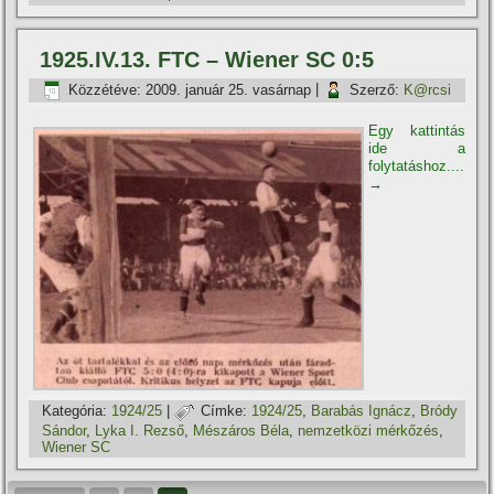
1925.IV.13. FTC – Wiener SC 0:5
Közzétéve:
2009. január 25. vasárnap
|
Szerző:
K@rcsi
Egy kattintás
ide a
folytatáshoz....
→
Kategória:
1924/25
|
Címke:
1924/25
,
Barabás Ignácz
,
Bródy
Sándor
,
Lyka I. Rezső
,
Mészáros Béla
,
nemzetközi mérkőzés
,
Wiener SC