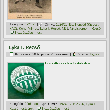
Kategória:
1924/25
|
Címke:
1924/25
,
Bp. Honvéd (Kispest;
KAC)
,
Kohut Vilmos
,
Lyka I. Rezső
,
NB1
,
Nikolsburger I. Rezső
|
Hozzászólás most!
Lyka I. Rezső
Közzétéve:
2009. január 25. vasárnap
|
Szerző:
K@rcsi
Egy kattintás ide a folytatáshoz....
→
Kategória:
Játékosok
|
Címke:
1924/25
,
1925/26
,
Lyka I.
Rezső
,
testvérek
|
Hozzászólás most!