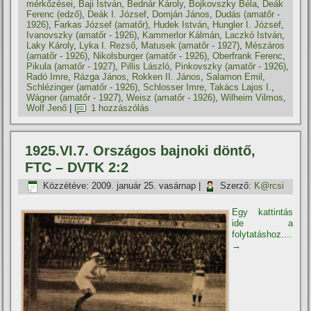
mérkőzései
,
Baji István
,
Bednár Károly
,
Bojkovszky Béla
,
Deák
Ferenc (edző)
,
Deák I. József
,
Domján János
,
Dudás (amatőr -
1926)
,
Farkas József (amatőr)
,
Hudek István
,
Hungler I. József
,
Ivanovszky (amatőr - 1926)
,
Kammerlor Kálmán
,
Laczkó István
,
Laky Károly
,
Lyka I. Rezső
,
Matusek (amatőr - 1927)
,
Mészáros
(amatőr - 1926)
,
Nikolsburger (amatőr - 1926)
,
Oberfrank Ferenc
,
Pikula (amatőr - 1927)
,
Pillis László
,
Pinkovszky (amatőr - 1926)
,
Radó Imre
,
Rázga János
,
Rokken II. János
,
Salamon Emil
,
Schlézinger (amatőr - 1926)
,
Schlosser Imre
,
Takács Lajos I.
,
Wágner (amatőr - 1927)
,
Weisz (amatőr - 1926)
,
Wilheim Vilmos
,
Wolf Jenő
|
1 hozzászólás
1925.VI.7. Országos bajnoki döntő,
FTC – DVTK 2:2
Közzétéve:
2009. január 25. vasárnap
|
Szerző:
K@rcsi
Egy kattintás
ide a
folytatáshoz....
→