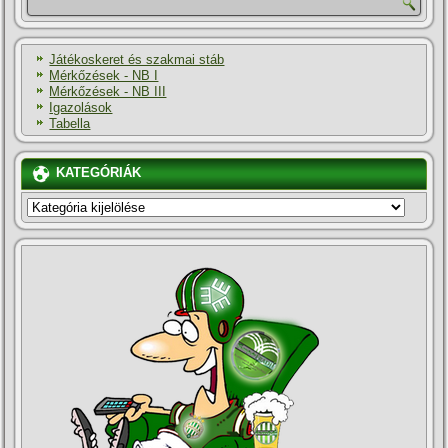
Játékoskeret és szakmai stáb
Mérkőzések - NB I
Mérkőzések - NB III
Igazolások
Tabella
KATEGÓRIÁK
KATEGÓRIÁK