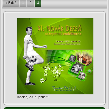
« Előző
1
2
3
Tapolca, 2027. január 9.