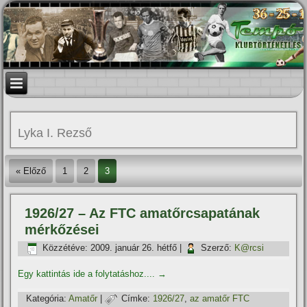
Lyka I. Rezső
« Előző
1
2
3
1926/27 – Az FTC amatőrcsapatának
mérkőzései
Közzétéve:
2009. január 26. hétfő
|
Szerző:
K@rcsi
Egy kattintás ide a folytatáshoz....
→
Kategória:
Amatőr
|
Címke:
1926/27
,
az amatőr FTC