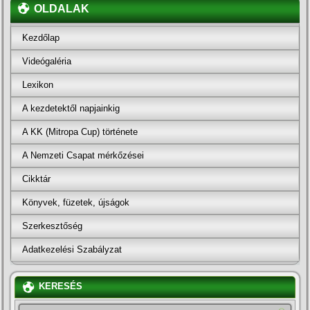
OLDALAK
Kezdőlap
Videógaléria
Lexikon
A kezdetektől napjainkig
A KK (Mitropa Cup) története
A Nemzeti Csapat mérkőzései
Cikktár
Könyvek, füzetek, újságok
Szerkesztőség
Adatkezelési Szabályzat
KERESÉS