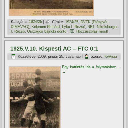
Kategória:
1924/25
|
Címke:
1924/25
,
DVTK (Diósgyőr;
DIMÁVAG)
,
Kelemen Richárd
,
Lyka I. Rezső
,
NB1
,
Nikolsburger
I. Rezső
,
Országos bajnoki döntő
|
Hozzászólás most!
1925.V.10. Kispesti AC – FTC 0:1
Közzétéve:
2009. január 25. vasárnap
|
Szerző:
K@rcsi
Egy kattintás ide a folytatáshoz....
→