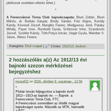
játékosok esetében eltérés lehet.)
*
A Ferencvárosi Torna Club bajnokcsapata:
Blum Zoltán, Blum
Miklós, dr. Borbás Gáspár, Bródy Sándor, Fritz Alajos, Koródy
Károly, Kövesdi József, Manglitz Ferenc, Medgyessy Jenő, Pataky
Mihály, Payer Imre, Rumbold Gyula, Schlosser Imre, Szandovits
József, Szeitler Károly, Tóth-Potya István, Ungár Gyula, Weinber II.
János, Weisz Ferenc.
Kategória:
Első csapat
|
Címke:
1912/13
,
lexikon
2 hozzászólás a(z) Az 1912/13 évi
bajnoki szezon mérkőzései
bejegyzéshez
mjozef22
on
2016. október 9. vasárnap - 12:56
*
Pluhár István feljegyzése a bajnoki évről:
1912—1913-as bajnoki év. — Bajnok: a
Ferencvárosi Torna Club, FTC.
A Ferencváros sorrendben az ötödik magyar
bajnokságot nyerte. Második az MTK, harmadik
a BTC.