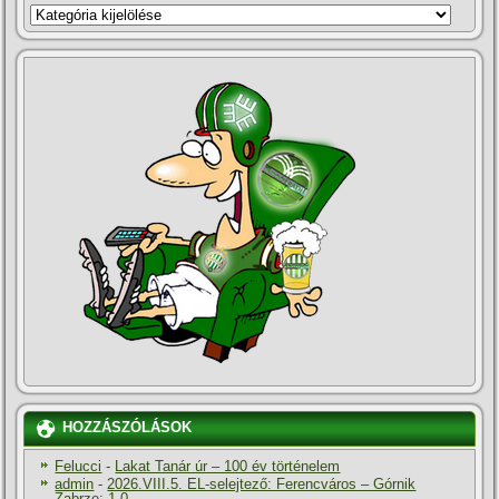
KATEGÓRIÁK
HOZZÁSZÓLÁSOK
Felucci
-
Lakat Tanár úr – 100 év történelem
admin
-
2026.VIII.5. EL-selejtező: Ferencváros – Górnik
Zabrze: 1-0