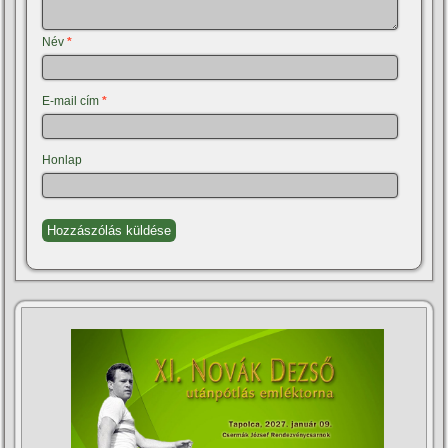
Név
*
E-mail cím
*
Honlap