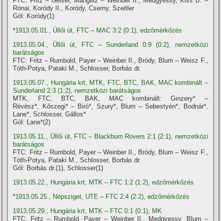
FTC: Fritz – Geiser, Manglitz – Weinber II., Medgyessy, Kiss B. –
Rónai, Koródy II., Koródy, Cserny, Szeitler
Gól: Koródy(1)
*
1913.05.01., Üllői út, FTC – MAC 3:2 (0:1), edzőmérkőzés
1913.05.04., Üllői út, FTC – Sunderland 0:9 (0:2), nemzetközi
barátságos
FTC: Fritz – Rumbold, Payer – Weinber II., Bródy, Blum – Weisz F.,
Tóth-Potya, Pataki M., Schlosser, Borbás dr.
1913.05.07., Hungária krt, MTK, FTC, BTC, BAK, MAC kombinált –
Sunderland 2:3 (1:2), nemzetközi barátságos
MTK, FTC, BTC, BAK, MAC kombinált: Ginzery* –
Révész*, Kőszegi* – Biró*, Szury*, Blum – Sebestyén*, Bodnár*,
Lane*, Schlosser, Gállos*
Gól: Lane*(2)
1913.05.11., Üllői út, FTC – Blackburn Rovers 2:1 (2:1), nemzetközi
barátságos
FTC: Fritz – Rumbold, Payer – Weinber II., Bródy, Blum – Weisz F.,
Tóth-Potya, Pataki M., Schlosser, Borbás dr.
Gól: Borbás dr.(1), Schlosser(1)
1913.05.22., Hungária krt, MTK – FTC 1:2 (1:2), edzőmérkőzés
*
1913.05.25., Népsziget, UTE – FTC 2:4 (2:2), edzőmérkőzés
1913.05.29., Hungária krt, MTK – FTC 0:1 (0:1), MK
FTC: Fritz – Rumbold, Payer – Weinber II., Medgyessy, Blum –