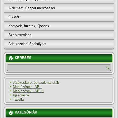
A Nemzeti Csapat mérkőzései
Cikktár
Könyvek, füzetek, újságok
Szerkesztőség
Adatkezelési Szabályzat
KERESÉS
Játékoskeret és szakmai stáb
Mérkőzések - NB I
Mérkőzések - NB III
Igazolások
Tabella
KATEGÓRIÁK