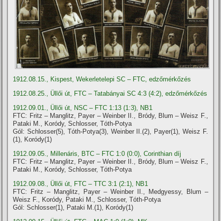
1912.08.15., Kispest, Wekerletelepi SC – FTC, edzőmérkőzés
1912.08.25., Üllői út, FTC – Tatabányai SC 4:3 (4:2), edzőmérkőzés
1912.09.01., Üllői út, NSC – FTC 1:13 (1:3), NB1
FTC: Fritz – Manglitz, Payer – Weinber II., Bródy, Blum – Weisz F.,
Pataki M., Koródy, Schlosser, Tóth-Potya
Gól: Schlosser(5), Tóth-Potya(3), Weinber II.(2), Payer(1), Weisz F.
(1), Koródy(1)
1912.09.05., Millenáris, BTC – FTC 1:0 (0:0), Corinthian dí­j
FTC: Fritz – Manglitz, Payer – Weinber II., Bródy, Blum – Weisz F.,
Pataki M., Koródy, Schlosser, Tóth-Potya
1912.09.08., Üllői út, FTC – TTC 3:1 (2:1), NB1
FTC: Fritz – Manglitz, Payer – Weinber II., Medgyessy, Blum –
Weisz F., Koródy, Pataki M., Schlosser, Tóth-Potya
Gól: Schlosser(1), Pataki M.(1), Koródy(1)