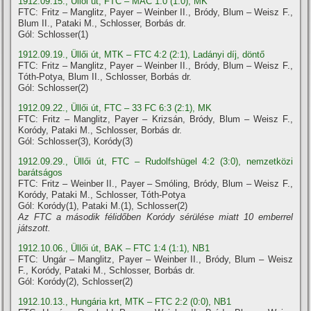
1912.09.15., Üllői út, FTC – MAC 1:0 (1:0), MK
FTC: Fritz – Manglitz, Payer – Weinber II., Bródy, Blum – Weisz F.,
Blum II., Pataki M., Schlosser, Borbás dr.
Gól: Schlosser(1)
1912.09.19., Üllői út, MTK – FTC 4:2 (2:1), Ladányi dí­j, döntő
FTC: Fritz – Manglitz, Payer – Weinber II., Bródy, Blum – Weisz F.,
Tóth-Potya, Blum II., Schlosser, Borbás dr.
Gól: Schlosser(2)
1912.09.22., Üllői út, FTC – 33 FC 6:3 (2:1), MK
FTC: Fritz – Manglitz, Payer – Krizsán, Bródy, Blum – Weisz F.,
Koródy, Pataki M., Schlosser, Borbás dr.
Gól: Schlosser(3), Koródy(3)
1912.09.29., Üllői út, FTC – Rudolfshügel 4:2 (3:0), nemzetközi
barátságos
FTC: Fritz – Weinber II., Payer – Smóling, Bródy, Blum – Weisz F.,
Koródy, Pataki M., Schlosser, Tóth-Potya
Gól: Koródy(1), Pataki M.(1), Schlosser(2)
Az FTC a második félidőben Koródy sérülése miatt 10 emberrel
játszott.
1912.10.06., Üllői út, BAK – FTC 1:4 (1:1), NB1
FTC: Ungár – Manglitz, Payer – Weinber II., Bródy, Blum – Weisz
F., Koródy, Pataki M., Schlosser, Borbás dr.
Gól: Koródy(2), Schlosser(2)
1912.10.13., Hungária krt, MTK – FTC 2:2 (0:0), NB1