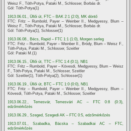
Weisz F., Tóth-Potya, Pataki M., Schlosser, Borbás dr.
Gól: Tóth-Potya(1)
1913.06.01., Üllői út, FTC – BAK 2:1 (2:0), MK döntő
FTC: Fritz – Rumbold, Payer – Weinber II., Medgyessy, Blum –
Weisz F., Tóth-Potya, Pataki M., Schlosser, Borbás dr.
Gól: Tóth-Potya(1), Schlosser(1)
1913.06.08., Bécs, Rapid – FTC 1:1 (1:0), Morgen serleg
FTC: Fritz – Rumbold, Payer – Weinber II., Bródy, Blum – Weisz F.,
Tóth-Potya, Pataki M., Schlosser, Szeitler
Gól: Pataki M.(1)
1913.06.15., Üllői út, TTC – FTC 1:4 (0:1), NB1
FTC: Fritz – Rumbold, Payer – Kövesdi, Medgyessy, Blum – Weisz
F., Tóth-Potya, Pataki M., Schlosser, Szeitler
Gól: Szeitler(1), Tóth-Potya(2), Schlosser(1)
1913.06.19., Üllői út, BTC – FTC 1:0 (0:0), NB1
FTC: Fritz – Rumbold, Payer – Weinber II., Medgyessy, Blum –
Kövesdi, Tóth-Potya, Pataki M., Schlosser, Szeitler
1913.06.22., Temesvár, Temesvári AC – FTC 0:8 (0:3),
edzőmérkőzés
1913.06.29., Szeged, Szegedi AK – FTC 0:5, edzőmérkőzés
1913.07.01., Szabadka, Bácska – Szabadkai AC – FTC,
edzőmérkőzés