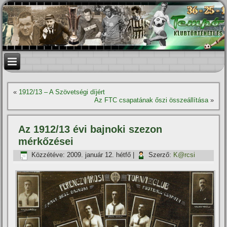
«
1912/13 – A Szövetségi dí­jért
Az FTC csapatának őszi összeállí­tása
»
Az 1912/13 évi bajnoki szezon
mérkőzései
Közzétéve:
2009. január 12. hétfő
|
Szerző:
K@rcsi