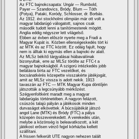
Az FTC bajnokcsapata: Ungár — Rumbold,
Payer — Szandovics, Bródy, Blum — Tóth
(Potya), Pataki, Koródy, Schlosser, dr. Borbás.
Az 1912. évi stockholmi olimpián már ott volt a
magyar labdarúgó válogatott, sajnos csak
második tudott lenni a taní­tómesterek mögött.
Anglia eddig négyszer lett világelső.
Ebben az évben először nyerte meg a Fradi a
Magyar Kupát is. Közben ellenségeskedés tört ki
az MTK és az FTC között. Ez odáig fajult, hogy
nem is álltak ki egymás ellen a bajnoki év alatt.
Az MLSz békí­tő tárgyalásai hiábavalónak
bizonyultak, erre az MLSz törölte az FTC-t a
magyar bajnokságból. A szigorú intézkedés jobb
belátásra bí­rta az FTC vezetőket, és
bocsánatkérés közepette visszakérte játékjogát,
amit az MLSz vissza is adott nekik. 1913
tavaszán az FTC — MTK Magyar Kupa döntőjén
játszották a legcsúnyább mérkőzést.
Szégyenfoltként maradt meg a magyar
labdarúgás történetében. A nagyon felázott,
csúszós talajú pályán a játékosok minden
durvaságot elkövettek. A búcsújátékát játszó
angol Lane (MTK) és Bródy (FTC) a pálya
közepén összeverekedett. A verekedés után,
melybe a közönség is beleavatkozott, a két
játékost erősen vérző fejjel kórházba kellett
szállí­tani.
A frissen felkerült UTE nagyon nehezen talált