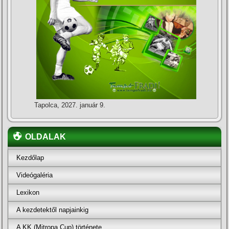
Tapolca, 2027. január 9.
OLDALAK
Kezdőlap
Videógaléria
Lexikon
A kezdetektől napjainkig
A KK (Mitropa Cup) története