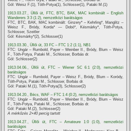
Gól: Weisz F.(1), Tóth-Potya(1), Schlosser(1), Pataki M.(1)
1913.03.27., Üllői út, FTC, BTC, BAK, MAC kombinált – English
Wanderers 3:3 (1:2), nemzetközi barátságos
FTC, BTC, BAK, MAC kombinált: Ginzery* – Kehrling*, Manglitz –
Weisz F., Bródy, Korda* — Dobó*, Késmárky*, Tóth-Potya,
Schlosser, Szeitler
Gól: Késmárky*(2), Schlosser(1)
1913.03.30., Üllői út, 33 FC – FTC 1:2 (1:1), NB1
FTC: Ungár – Rumbold, Payer – Weinber II., Bródy, Blum – Weisz
F., Tóth-Potya, Pataki M., Schlosser, Borbás dr.
Gól: Schlosser(2)
1913.04.06., Üllői út, FTC – Wiener SC 6:1 (2:0), nemzetközi
barátságos
FTC: Ungár – Rumbold, Payer – Weisz F., Bródy, Blum – Koródy,
Tóth-Potya, Pataki M., Schlosser, Borbás dr.
Gól: Pataki M.(1), Tóth-Potya(3), Schlosser(2)
1913.04.20., Bécs, WAF – FTC 1:4 (0:2), nemzetközi barátságos
FTC: Ungár – Rumbold, Payer – Weinber II., Bródy, Blum – Weisz
F., Tóth-Potya, Pataki M., Schlosser, Borbás dr.
Gól: Pataki M.(2), Schlosser(2)
A mérkőzés 2×40 percig tartott
1913.04.27., Üllői út, FTC – Amateure 1:0 (1:0), nemzetközi
barátságos