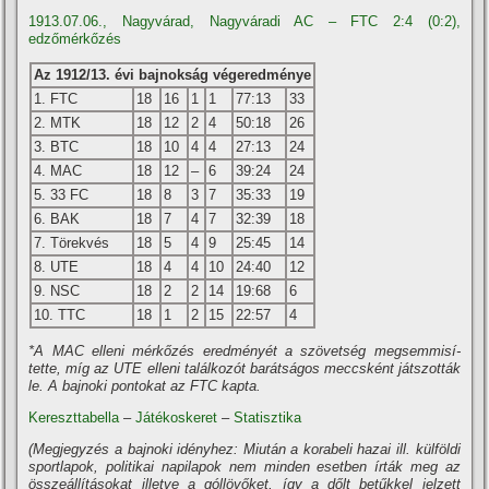
1913.07.06., Nagyvárad, Nagyváradi AC – FTC 2:4 (0:2),
edzőmérkőzés
Az 1912/13. évi bajnokság végeredménye
1. FTC
18
16
1
1
77:13
33
2. MTK
18
12
2
4
50:18
26
3. BTC
18
10
4
4
27:13
24
4. MAC
18
12
–
6
39:24
24
5. 33 FC
18
8
3
7
35:33
19
6. BAK
18
7
4
7
32:39
18
7. Törekvés
18
5
4
9
25:45
14
8. UTE
18
4
4
10
24:40
12
9. NSC
18
2
2
14
19:68
6
10. TTC
18
1
2
15
22:57
4
*A MAC elleni mérkőzés eredményét a szövetség megsemmisí­
tette, mí­g az UTE elleni találkozót barátságos meccsként játszották
le. A bajnoki pontokat az FTC kapta.
Kereszttabella
–
Játékoskeret
–
Statisztika
(Megjegyzés a bajnoki idényhez: Miután a korabeli hazai ill. külföldi
sportlapok, politikai napilapok nem minden esetben í­rták meg az
összeállí­tásokat illetve a góllövőket, í­gy a dőlt betűkkel jelzett