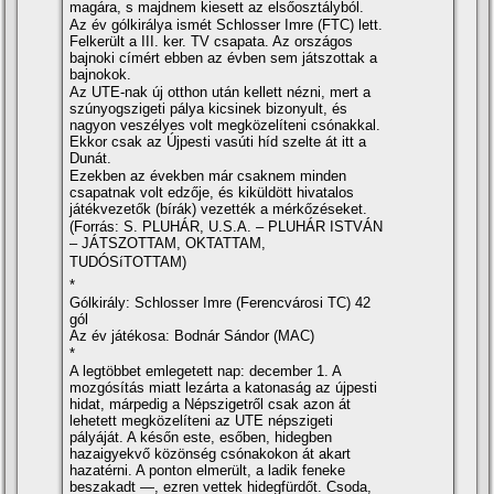
magára, s majdnem kiesett az elsőosztályból.
Az év gólkirálya ismét Schlosser Imre (FTC) lett.
Felkerült a III. ker. TV csapata. Az országos
bajnoki cí­mért ebben az évben sem játszottak a
bajnokok.
Az UTE-nak új otthon után kellett nézni, mert a
szúnyogszigeti pálya kicsinek bizonyult, és
nagyon veszélyes volt megközelí­teni csónakkal.
Ekkor csak az Újpesti vasúti hí­d szelte át itt a
Dunát.
Ezekben az években már csaknem minden
csapatnak volt edzője, és kiküldött hivatalos
játékvezetők (bí­rák) vezették a mérkőzéseket.
(Forrás: S. PLUHÁR, U.S.A. – PLUHÁR ISTVÁN
– JÁTSZOTTAM, OKTATTAM,
TUDÓSíTOTTAM)
*
Gólkirály: Schlosser Imre (Ferencvárosi TC) 42
gól
Az év játékosa: Bodnár Sándor (MAC)
*
A legtöbbet emlegetett nap: december 1. A
mozgósí­tás miatt lezárta a katonaság az újpesti
hidat, márpedig a Népszigetről csak azon át
lehetett megközelí­teni az UTE népszigeti
pályáját. A későn este, esőben, hidegben
hazaigyekvő közönség csónakokon át akart
hazatérni. A ponton elmerült, a ladik feneke
beszakadt —, ezren vettek hidegfürdőt. Csoda,