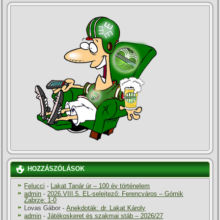
HOZZÁSZÓLÁSOK
Felucci
-
Lakat Tanár úr – 100 év történelem
admin
-
2026.VIII.5. EL-selejtező: Ferencváros – Górnik
Zabrze: 1-0
Lovas Gábor
-
Anekdoták: dr. Lakat Károly
admin
-
Játékoskeret és szakmai stáb – 2026/27