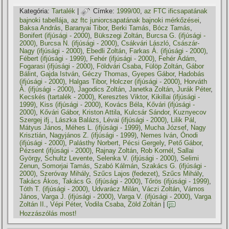
Kategória:
Tartalék
|
Címke:
1999/00
,
az FTC ificsapatának
bajnoki tabellája
,
az ftc juniorcsapatának bajnoki mérkőzései
,
Baksa András
,
Baranyai Tibor
,
Berki Tamás
,
Bócz Tamás
,
Bonifert (ifjúsági - 2000)
,
Bükszegi Zoltán
,
Burcsa G. (ifjúsági -
2000)
,
Burcsa N. (ifjúsági - 2000)
,
Csákvári László
,
Császár-
Nagy (ifjúsági - 2000)
,
Ebedli Zoltán
,
Farkas Á. (ifjúsági - 2000)
,
Fébert (ifjúsági - 1999)
,
Fehér (ifjúsági - 2000)
,
Fehér Ádám
,
Fogarasi (ifjúsági - 2000)
,
Földvári Csaba
,
Fülöp Zoltán
,
Gábor
Bálint
,
Gajda István
,
Géczy Thomas
,
Gyepes Gábor
,
Hadobás
(ifjúsági - 2000)
,
Halgas Tibor
,
Holczer (ifjúsági - 2000)
,
Horváth
Á. (ifjúsági - 2000)
,
Jagodics Zoltán
,
Janetka Zoltán
,
Jurák Péter
,
Kecskés (tartalék - 2000)
,
Keresztes Viktor
,
Kikillai (ifjúsági -
1999)
,
Kiss (ifjúsági - 2000)
,
Kovács Béla
,
Kővári (ifjúsági -
2000)
,
Kővári Gábor
,
Kriston Attila
,
Kulcsár Sándor
,
Kuznyecov
Szergej ifj.
,
Lászka Balázs
,
Lévai (ifjúsági - 2000)
,
Lilik Pál
,
Mátyus János
,
Méhes L. (ifjúsági - 1999)
,
Mucha József
,
Nagy
Krisztián
,
Nagyjános Z. (ifjúsági - 1999)
,
Nemes Iván
,
Ónodi
(ifjúsági - 2000)
,
Palásthy Norbert
,
Pécsi Gergely
,
Pető Gábor
,
Pézsent (ifjúsági - 2000)
,
Rajnay Zoltán
,
Rob Kornél
,
Sallai
György
,
Schultz Levente
,
Selenka V. (ifjúsági - 2000)
,
Selimi
Zenun
,
Somorjai Tamás
,
Szabó Kálmán
,
Szakács G. (ifjúsági -
2000)
,
Szeróvay Mihály
,
Szűcs Lajos (fedezet)
,
Szűcs Mihály
,
Takács Ákos
,
Takács G. (ifjúsági - 2000)
,
Tőrös (ifjúsági - 1999)
,
Tóth T. (ifjúsági - 2000)
,
Udvarácz Milán
,
Váczi Zoltán
,
Vámos
János
,
Varga J. (ifjúsági - 2000)
,
Varga V. (ifjúsági - 2000)
,
Varga
Zoltán II.
,
Vépi Péter
,
Vodila Csaba
,
Zöld Zoltán
|
Hozzászólás most!