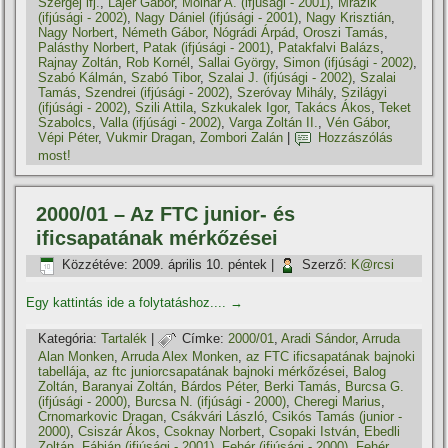
Szergej ifj.
,
Lajer Gábor
,
Molnár A. (ifjúsági - 2001)
,
Mrázik
(ifjúsági - 2002)
,
Nagy Dániel (ifjúsági - 2001)
,
Nagy Krisztián
,
Nagy Norbert
,
Németh Gábor
,
Nógrádi Árpád
,
Oroszi Tamás
,
Palásthy Norbert
,
Patak (ifjúsági - 2001)
,
Patakfalvi Balázs
,
Rajnay Zoltán
,
Rob Kornél
,
Sallai György
,
Simon (ifjúsági - 2002)
,
Szabó Kálmán
,
Szabó Tibor
,
Szalai J. (ifjúsági - 2002)
,
Szalai
Tamás
,
Szendrei (ifjúsági - 2002)
,
Szeróvay Mihály
,
Szilágyi
(ifjúsági - 2002)
,
Szili Attila
,
Szkukalek Igor
,
Takács Ákos
,
Teket
Szabolcs
,
Valla (ifjúsági - 2002)
,
Varga Zoltán II.
,
Vén Gábor
,
Vépi Péter
,
Vukmir Dragan
,
Zombori Zalán
|
Hozzászólás
most!
2000/01 – Az FTC junior- és
ificsapatának mérkőzései
Közzétéve:
2009. április 10. péntek
|
Szerző:
K@rcsi
Egy kattintás ide a folytatáshoz....
→
Kategória:
Tartalék
|
Címke:
2000/01
,
Aradi Sándor
,
Arruda
Alan Monken
,
Arruda Alex Monken
,
az FTC ificsapatának bajnoki
tabellája
,
az ftc juniorcsapatának bajnoki mérkőzései
,
Balog
Zoltán
,
Baranyai Zoltán
,
Bárdos Péter
,
Berki Tamás
,
Burcsa G.
(ifjúsági - 2000)
,
Burcsa N. (ifjúsági - 2000)
,
Cheregi Marius
,
Crnomarkovic Dragan
,
Csákvári László
,
Csikós Tamás (junior -
2000)
,
Csiszár Ákos
,
Csoknay Norbert
,
Csopaki István
,
Ebedli
Zoltán
,
Fábián (ifjúsági - 2001)
,
Fehér (ifjúsági - 2000)
,
Fehér