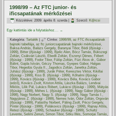
1998/99 – Az FTC junior- és
ificsapatának mérkőzései
Közzétéve:
2009. április 8. szerda
|
Szerző:
K@rcsi
Egy kattintás ide a folytatáshoz....
→
Kategória:
Tartalék
|
Címke:
1998/99
,
az FTC ificsapatának
bajnoki tabellája
,
az ftc juniorcsapatának bajnoki mérkőzései
,
Baksa András
,
Balázs Gergely
,
Baranyai Tibor
,
Bédi (ifjúsági -
1999)
,
Bitter (ifjúsági - 1999)
,
Bjelic Alen
,
Bócz Tamás
,
Bükszegi
Zoltán
,
Csákvári László
,
Ebedli Zoltán
,
Eszenyi Dénes
,
Fébert
(ifjúsági - 1999)
,
Fodor Tibor
,
Fülöp Zoltán
,
Füzi Ákos dr.
,
Gábor
Bálint
,
Gajda István
,
Géczy Thomas
,
Gyepes Gábor
,
Halgas
Tibor
,
Hegedüs Gyula II.
,
Jagodics Zoltán
,
Janetka Zoltán
,
Juhász (ifjúsági - 1999)
,
Jurák Péter
,
Keresztes Viktor
,
Kikillai
(ifjúsági - 1999)
,
Kiss B. (ifjúsági - 1999)
,
Kőhalmi (ifjúsági -
1999)
,
Kovács (ifjúsági - 1999)
,
Kovács Béla
,
Kovács Gábor
(edző)
,
Kovács Zsolt
,
Kriston Attila
,
Lászka Balázs
,
Lendvai
Miklós
,
Lilik Pál
,
Lukács Róbert
,
Lukácsi (ifjúsági - 1999)
,
Mátyás
(ifjúsági - 1999)
,
Méhes L. (ifjúsági - 1999)
,
Nagy Gábor (ifjúsági -
1998)
,
Nagy Norbert
,
Nagy S. (ifjúsági - 1999)
,
Nagy Tamás I.
,
Nagyjános Z. (ifjúsági - 1999)
,
Nemes Iván
,
Ódor Zoltán
,
Orgován
(ifjúsági - 1999)
,
Palásthy Norbert
,
Páling Zsolt
,
Pécsi Gergely
,
Pintér (ifjúsági - 1999)
,
Polákovics (ifjúsági - 1999)
,
Rajnay Attila
,
Retezi (ifjúsági - 1999)
,
Schauker (ifjúsági - 1999)
,
Schultz
Levente
,
Selimi Zenun
,
Simon Tibor
,
Sitku Illés
,
Somorjai Tamás
,