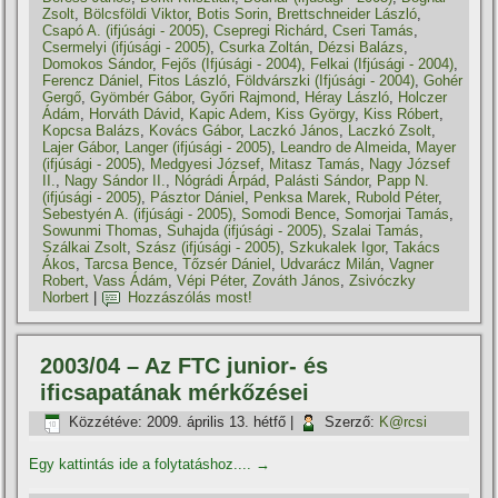
Zsolt
,
Bölcsföldi Viktor
,
Botis Sorin
,
Brettschneider László
,
Csapó A. (ifjúsági - 2005)
,
Csepregi Richárd
,
Cseri Tamás
,
Csermelyi (ifjúsági - 2005)
,
Csurka Zoltán
,
Dézsi Balázs
,
Domokos Sándor
,
Fejős (Ifjúsági - 2004)
,
Felkai (Ifjúsági - 2004)
,
Ferencz Dániel
,
Fitos László
,
Földvárszki (Ifjúsági - 2004)
,
Gohér
Gergő
,
Gyömbér Gábor
,
Győri Rajmond
,
Héray László
,
Holczer
Ádám
,
Horváth Dávid
,
Kapic Adem
,
Kiss György
,
Kiss Róbert
,
Kopcsa Balázs
,
Kovács Gábor
,
Laczkó János
,
Laczkó Zsolt
,
Lajer Gábor
,
Langer (ifjúsági - 2005)
,
Leandro de Almeida
,
Mayer
(ifjúsági - 2005)
,
Medgyesi József
,
Mitasz Tamás
,
Nagy József
II.
,
Nagy Sándor II.
,
Nógrádi Árpád
,
Palásti Sándor
,
Papp N.
(ifjúsági - 2005)
,
Pásztor Dániel
,
Penksa Marek
,
Rubold Péter
,
Sebestyén A. (ifjúsági - 2005)
,
Somodi Bence
,
Somorjai Tamás
,
Sowunmi Thomas
,
Suhajda (ifjúsági - 2005)
,
Szalai Tamás
,
Szálkai Zsolt
,
Szász (ifjúsági - 2005)
,
Szkukalek Igor
,
Takács
Ákos
,
Tarcsa Bence
,
Tőzsér Dániel
,
Udvarácz Milán
,
Vagner
Robert
,
Vass Ádám
,
Vépi Péter
,
Zováth János
,
Zsivóczky
Norbert
|
Hozzászólás most!
2003/04 – Az FTC junior- és
ificsapatának mérkőzései
Közzétéve:
2009. április 13. hétfő
|
Szerző:
K@rcsi
Egy kattintás ide a folytatáshoz....
→