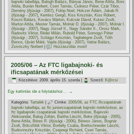
bajnoki tabellája
,
Balogh Balázs
,
Bányai János
,
Bene Attila
,
Bors
Attila
,
Burián Norbert
,
Cseri Tamás
,
Csikesz Péter
,
Czár Tibor
,
Demény (ifjúsági - 2007)
,
Fülöp Noel
,
Holczer Ádám
,
Jakab R.
(ifjúsági - 2007)
,
Kertész Gergő
,
Kiss Krisztián
,
Kiss Róbert
,
Koszó Balázs
,
Kovács Márton
,
Kulcsár Dávid
,
Kutasi Zsolt
,
Marton Attila
,
Mester Tamás
,
Molnár D. (ifjúsági - 2007)
,
Molnár I.
(ifjúsági - 2007)
,
Nagy József II.
,
Nagy Sándor II.
,
Orosz Márk
,
Radovits Viktor
,
Rédei Milán
,
Rubold Péter
,
Somogyi Péter
(ifjúsági - 2007)
,
Szilágyi Krisztián
,
Taglialegne Zsolt
,
Tóth
Bence
,
Újvári Máté
,
Vajda (ifjúsági - 2007)
,
Vattai Balázs
,
Zsivóczky Norbert
|
Hozzászólás most!
2005/06 – Az FTC ligabajnoki- és
ificsapatának mérkőzései
Közzétéve:
2009. április 15. szerda
|
Szerző:
K@rcsi
Egy kattintás ide a folytatáshoz....
→
Kategória:
Tartalék
|
Címke:
2005/06
,
az FTC ificsapatának
bajnoki tabellája
,
az ftc juniorcsapatának bajnoki mérkőzései
,
az
ftc ligabajnoki csapatának bajnoki mérkőzései
,
Bajevski
Aleksandar
,
Balog Zoltán
,
Bartha László
,
Beke (ifjúsági - 2005)
,
Bene Attila
,
Béres R. (ifjúsági - 2006)
,
Béress János
,
Bognár
Zsolt
,
Bölcsföldi Viktor
,
Borbély Csaba
,
Brettschneider László
,
Budovinszky Krisztián
,
Csepregi Richárd
,
Cseri Tamás
,