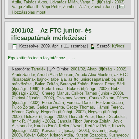
Attila
,
Takács Ákos
,
Udvarácz Milán
,
Varga D. (ifjúsági - 2003)
,
Varga Zoltán II.
,
Vépi Péter
,
Zombori Zalán
,
Zováth János
|
Hozzászólás most!
2001/02 – Az FTC junior- és
ificsapatának mérkőzései
Közzétéve:
2009. április 11. szombat
|
Szerző:
K@rcsi
Egy kattintás ide a folytatáshoz....
→
Kategória:
Tartalék
|
Címke:
2001/02
,
Akapi (ifjúsági - 2002)
,
Aradi Sándor
,
Arruda Alan Monken
,
Arruda Alex Monken
,
az FTC
ificsapatának bajnoki tabellája
,
az ftc juniorcsapatának bajnoki
mérkőzései
,
Balog Zoltán
,
Baranyai Zoltán
,
Bárdos Péter
,
Bédi
(ifjúsági - 1999)
,
Berki Tamás
,
Bokros (ifjúsági - 2002)
,
Butz
(ifjúsági - 2002)
,
Cheregi Marius
,
Csikós Tamás (junior - 2000)
,
Csirinyi (ifjúsági - 2002)
,
Csoknay Norbert
,
Csurka Zoltán
,
Dénes
(ifjúsági - 2002)
,
Fehér Ádám
,
Ferencz Dániel
,
Földvári Csaba
,
Fülöp Zoltán
,
Garics Levente
,
Géczy Thomas
,
Hámori Ferenc
,
Hámori György
,
Hegedűs (ifjúsági - 2002)
,
Hegyes (ifjúsági -
2002)
,
Holczer (ifjúsági - 2000)
,
Horváth Péter
,
Huszti Szabolcs
,
Imrik R. (ifjúsági - 2002)
,
Jancula Tibor
,
Janetka Zoltán
,
Jovic
Aleksandar
,
Kardos Ernő
,
Keller József
,
Kertész Péter
,
Kiszely
(ifjúsági - 2001)
,
Kovács T. (ifjúsági - 2001)
,
Kővári (ifjúsági -
2000)
,
Kővári Gábor
,
Kriston Attila
,
Kütsön Szabolcs
,
Kuznyecov