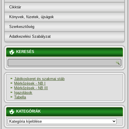
Cikktár
Könyvek, füzetek, újságok
Szerkesztőség
Adatkezelési Szabályzat
KERESÉS
Játékoskeret és szakmai stáb
Mérkőzések - NB I
Mérkőzések - NB III
Igazolások
Tabella
KATEGÓRIÁK
KATEGÓRIÁK