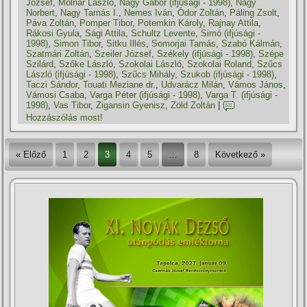
József
,
Molnár László
,
Nagy Gábor (ifjúsági - 1998)
,
Nagy
Norbert
,
Nagy Tamás I.
,
Nemes Iván
,
Ódor Zoltán
,
Páling Zsolt
,
Páva Zoltán
,
Pomper Tibor
,
Potemkin Károly
,
Rajnay Attila
,
Rákosi Gyula
,
Sági Attila
,
Schultz Levente
,
Simó (ifjúsági -
1998)
,
Simon Tibor
,
Sitku Illés
,
Somorjai Tamás
,
Szabó Kálmán
,
Szatmári Zoltán
,
Szeiler József
,
Székely (ifjúsági - 1998)
,
Szépe
Szilárd
,
Szőke László
,
Szokolai László
,
Szokolai Roland
,
Szűcs
László (ifjúsági - 1998)
,
Szűcs Mihály
,
Szukob (ifjúsági - 1998)
,
Taczi Sándor
,
Touati Meziane dr.
,
Udvarácz Milán
,
Vámos János
,
Vámosi Csaba
,
Varga Péter (ifjúsági - 1998)
,
Varga T. (ifjúsági -
1998)
,
Vas Tibor
,
Zigansin Gyenisz
,
Zöld Zoltán
|
Hozzászólás most!
« Előző
1
2
3
4
5
…
8
Következő »