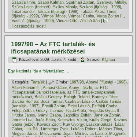
Szabics Imre
,
Szabó Kálmán
,
Szatmári Zoltán
,
Szeróvay Mihály
,
Szűcs Lajos (fedezet)
,
Szűcs Mihály
,
Szukob (ifjúsági - 1998)
,
Taczi Sándor
,
Takács (ifjúsági - 1999)
,
Takács Ákos
,
Tőrös
(ifjúsági - 1999)
,
Vámos János
,
Vámosi Csaba
,
Varga Zoltán II.
,
Vass Z. (ifjúsági - 1999)
,
Vincze Ottó
,
Zöld Zoltán
|
Hozzászólás most!
1997/98 – Az FTC tartalék- és
ificsapatának mérkőzései
Közzétéve:
2009. április 7. kedd
|
Szerző:
K@rcsi
Egy kattintás ide a folytatáshoz....
→
Kategória:
Tartalék
|
Címke:
1997/98
,
Abonyi (ifjúsági - 1998)
,
Albert Flórián ifj.
,
Almási Gábor
,
Arany László
,
az FTC
ificsapatának bajnoki tabellája
,
az FTC tartalékcsapatának
mérkőzései
,
Balázs Gergely
,
Balogh Roland
,
Baranyai Tibor
,
Barcea Romeo
,
Bócz Tamás
,
Csákvári László
,
Csikós Tamás
(tartalék - 1997)
,
Ebedli Zoltán
,
Erdei László
,
Felföldi Csaba
,
Fülöp Zoltán
,
Géczy Thomas
,
Hajdu Attila
,
Hegedüs Gyula II.
,
Hrutka János
,
Iványi Csaba
,
Jagodics Zoltán
,
Janetka Zoltán
,
Jerome Lua
,
Jurák Péter
,
Keresztes Viktor
,
Király Gergő
,
Kovács
Gábor (edző)
,
Kovács Zsolt
,
Kun György
,
Lászka Balázs
,
Lázár
Gábor
,
Lilik Pál
,
Limperger Zsolt
,
Lukács Róbert
,
Márkus Tibor
,
Megyeri János
,
Milovanovic Dejan
,
Mlinkovics László
,
Mogyorósi