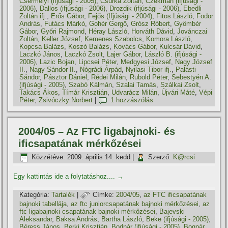
Csermelyi (ifjúsági - 2005)
,
Csurka Zoltán
,
Czékmán (ifjúsági -
2006)
,
Dallos (ifjúsági - 2006)
,
Drozdik (ifjúsági - 2006)
,
Ebedli
Zoltán ifj.
,
Erős Gábor
,
Fejős (Ifjúsági - 2004)
,
Fitos László
,
Fodor
András
,
Futács Márkó
,
Gohér Gergő
,
Grósz Róbert
,
Gyömbér
Gábor
,
Győri Rajmond
,
Héray László
,
Horváth Dávid
,
Jovánczai
Zoltán
,
Keller József
,
Kemenes Szabolcs
,
Komora László
,
Kopcsa Balázs
,
Koszó Balázs
,
Kovács Gábor
,
Kulcsár Dávid
,
Laczkó János
,
Laczkó Zsolt
,
Lajer Gábor
,
László B. (ifjúsági -
2006)
,
Lazic Bojan
,
Lipcsei Péter
,
Medgyesi József
,
Nagy József
II.
,
Nagy Sándor II.
,
Nógrádi Árpád
,
Nyilasi Tibor ifj.
,
Palásti
Sándor
,
Pásztor Dániel
,
Rédei Milán
,
Rubold Péter
,
Sebestyén A.
(ifjúsági - 2005)
,
Szabó Kálmán
,
Szalai Tamás
,
Szálkai Zsolt
,
Takács Ákos
,
Tí­már Krisztián
,
Udvarácz Milán
,
Újvári Máté
,
Vépi
Péter
,
Zsivóczky Norbert
|
1 hozzászólás
2004/05 – Az FTC ligabajnoki- és
ificsapatának mérkőzései
Közzétéve:
2009. április 14. kedd
|
Szerző:
K@rcsi
Egy kattintás ide a folytatáshoz....
→
Kategória:
Tartalék
|
Címke:
2004/05
,
az FTC ificsapatának
bajnoki tabellája
,
az ftc juniorcsapatának bajnoki mérkőzései
,
az
ftc ligabajnoki csapatának bajnoki mérkőzései
,
Bajevski
Aleksandar
,
Baksa András
,
Bartha László
,
Beke (ifjúsági - 2005)
,
Béress János
,
Berki Krisztián
,
Bodnár (ifjúsági - 2005)
,
Bognár