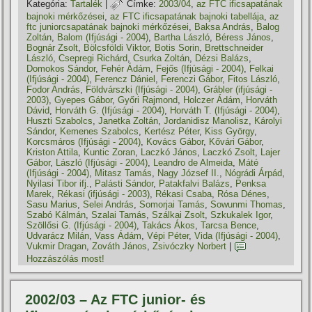
Kategória:
Tartalék
|
Címke:
2003/04
,
az FTC ificsapatának
bajnoki mérkőzései
,
az FTC ificsapatának bajnoki tabellája
,
az
ftc juniorcsapatának bajnoki mérkőzései
,
Baksa András
,
Balog
Zoltán
,
Balom (Ifjúsági - 2004)
,
Bartha László
,
Béress János
,
Bognár Zsolt
,
Bölcsföldi Viktor
,
Botis Sorin
,
Brettschneider
László
,
Csepregi Richárd
,
Csurka Zoltán
,
Dézsi Balázs
,
Domokos Sándor
,
Fehér Ádám
,
Fejős (Ifjúsági - 2004)
,
Felkai
(Ifjúsági - 2004)
,
Ferencz Dániel
,
Ferenczi Gábor
,
Fitos László
,
Fodor András
,
Földvárszki (Ifjúsági - 2004)
,
Grábler (ifjúsági -
2003)
,
Gyepes Gábor
,
Győri Rajmond
,
Holczer Ádám
,
Horváth
Dávid
,
Horváth G. (Ifjúsági - 2004)
,
Horváth T. (Ifjúsági - 2004)
,
Huszti Szabolcs
,
Janetka Zoltán
,
Jordanidisz Manolisz
,
Károlyi
Sándor
,
Kemenes Szabolcs
,
Kertész Péter
,
Kiss György
,
Korcsmáros (Ifjúsági - 2004)
,
Kovács Gábor
,
Kővári Gábor
,
Kriston Attila
,
Kuntic Zoran
,
Laczkó János
,
Laczkó Zsolt
,
Lajer
Gábor
,
László (Ifjúsági - 2004)
,
Leandro de Almeida
,
Máté
(Ifjúsági - 2004)
,
Mitasz Tamás
,
Nagy József II.
,
Nógrádi Árpád
,
Nyilasi Tibor ifj.
,
Palásti Sándor
,
Patakfalvi Balázs
,
Penksa
Marek
,
Rékasi (ifjúsági - 2003)
,
Rékasi Csaba
,
Rósa Dénes
,
Sasu Marius
,
Selei András
,
Somorjai Tamás
,
Sowunmi Thomas
,
Szabó Kálmán
,
Szalai Tamás
,
Szálkai Zsolt
,
Szkukalek Igor
,
Szöllősi G. (Ifjúsági - 2004)
,
Takács Ákos
,
Tarcsa Bence
,
Udvarácz Milán
,
Vass Ádám
,
Vépi Péter
,
Vida (Ifjúsági - 2004)
,
Vukmir Dragan
,
Zováth János
,
Zsivóczky Norbert
|
Hozzászólás most!
2002/03 – Az FTC junior- és