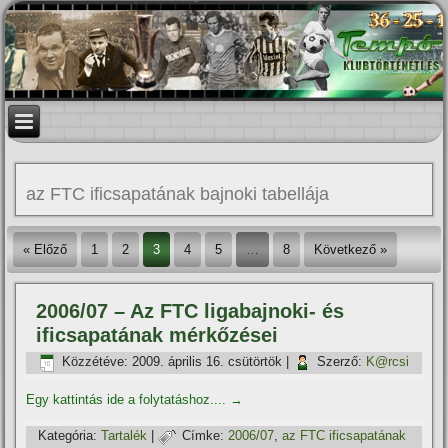
az FTC ificsapatának bajnoki tabellája
« Előző
1
2
3
4
5
…
8
Következő »
2006/07 – Az FTC ligabajnoki- és
ificsapatának mérkőzései
Közzétéve:
2009. április 16. csütörtök
|
Szerző:
K@rcsi
Egy kattintás ide a folytatáshoz....
→
Kategória:
Tartalék
|
Címke:
2006/07
,
az FTC ificsapatának