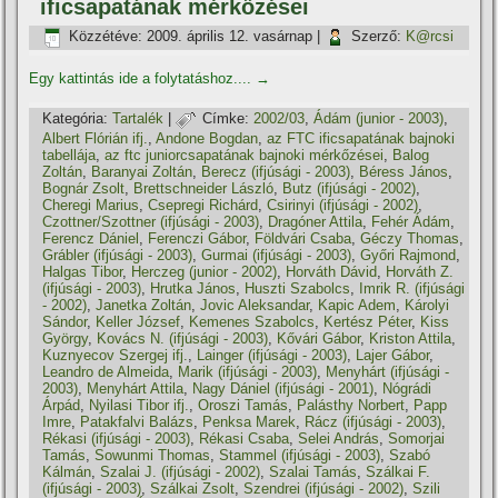
ificsapatának mérkőzései
Közzétéve:
2009. április 12. vasárnap
|
Szerző:
K@rcsi
Egy kattintás ide a folytatáshoz....
→
Kategória:
Tartalék
|
Címke:
2002/03
,
Ádám (junior - 2003)
,
Albert Flórián ifj.
,
Andone Bogdan
,
az FTC ificsapatának bajnoki
tabellája
,
az ftc juniorcsapatának bajnoki mérkőzései
,
Balog
Zoltán
,
Baranyai Zoltán
,
Berecz (ifjúsági - 2003)
,
Béress János
,
Bognár Zsolt
,
Brettschneider László
,
Butz (ifjúsági - 2002)
,
Cheregi Marius
,
Csepregi Richárd
,
Csirinyi (ifjúsági - 2002)
,
Czottner/Szottner (ifjúsági - 2003)
,
Dragóner Attila
,
Fehér Ádám
,
Ferencz Dániel
,
Ferenczi Gábor
,
Földvári Csaba
,
Géczy Thomas
,
Grábler (ifjúsági - 2003)
,
Gurmai (ifjúsági - 2003)
,
Győri Rajmond
,
Halgas Tibor
,
Herczeg (junior - 2002)
,
Horváth Dávid
,
Horváth Z.
(ifjúsági - 2003)
,
Hrutka János
,
Huszti Szabolcs
,
Imrik R. (ifjúsági
- 2002)
,
Janetka Zoltán
,
Jovic Aleksandar
,
Kapic Adem
,
Károlyi
Sándor
,
Keller József
,
Kemenes Szabolcs
,
Kertész Péter
,
Kiss
György
,
Kovács N. (ifjúsági - 2003)
,
Kővári Gábor
,
Kriston Attila
,
Kuznyecov Szergej ifj.
,
Lainger (ifjúsági - 2003)
,
Lajer Gábor
,
Leandro de Almeida
,
Marik (ifjúsági - 2003)
,
Menyhárt (ifjúsági -
2003)
,
Menyhárt Attila
,
Nagy Dániel (ifjúsági - 2001)
,
Nógrádi
Árpád
,
Nyilasi Tibor ifj.
,
Oroszi Tamás
,
Palásthy Norbert
,
Papp
Imre
,
Patakfalvi Balázs
,
Penksa Marek
,
Rácz (ifjúsági - 2003)
,
Rékasi (ifjúsági - 2003)
,
Rékasi Csaba
,
Selei András
,
Somorjai
Tamás
,
Sowunmi Thomas
,
Stammel (ifjúsági - 2003)
,
Szabó
Kálmán
,
Szalai J. (ifjúsági - 2002)
,
Szalai Tamás
,
Szálkai F.
(ifjúsági - 2003)
,
Szálkai Zsolt
,
Szendrei (ifjúsági - 2002)
,
Szili