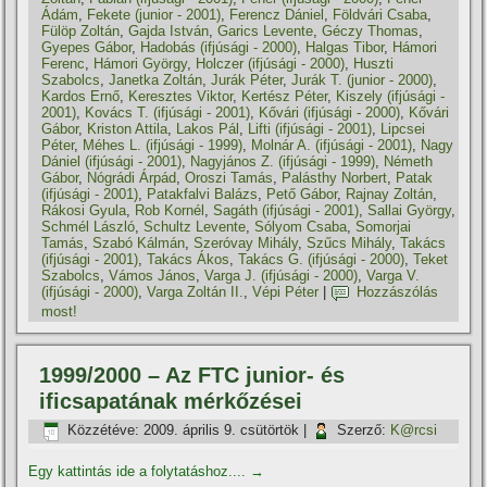
Ádám
,
Fekete (junior - 2001)
,
Ferencz Dániel
,
Földvári Csaba
,
Fülöp Zoltán
,
Gajda István
,
Garics Levente
,
Géczy Thomas
,
Gyepes Gábor
,
Hadobás (ifjúsági - 2000)
,
Halgas Tibor
,
Hámori
Ferenc
,
Hámori György
,
Holczer (ifjúsági - 2000)
,
Huszti
Szabolcs
,
Janetka Zoltán
,
Jurák Péter
,
Jurák T. (junior - 2000)
,
Kardos Ernő
,
Keresztes Viktor
,
Kertész Péter
,
Kiszely (ifjúsági -
2001)
,
Kovács T. (ifjúsági - 2001)
,
Kővári (ifjúsági - 2000)
,
Kővári
Gábor
,
Kriston Attila
,
Lakos Pál
,
Lifti (ifjúsági - 2001)
,
Lipcsei
Péter
,
Méhes L. (ifjúsági - 1999)
,
Molnár A. (ifjúsági - 2001)
,
Nagy
Dániel (ifjúsági - 2001)
,
Nagyjános Z. (ifjúsági - 1999)
,
Németh
Gábor
,
Nógrádi Árpád
,
Oroszi Tamás
,
Palásthy Norbert
,
Patak
(ifjúsági - 2001)
,
Patakfalvi Balázs
,
Pető Gábor
,
Rajnay Zoltán
,
Rákosi Gyula
,
Rob Kornél
,
Sagáth (ifjúsági - 2001)
,
Sallai György
,
Schmél László
,
Schultz Levente
,
Sólyom Csaba
,
Somorjai
Tamás
,
Szabó Kálmán
,
Szeróvay Mihály
,
Szűcs Mihály
,
Takács
(ifjúsági - 2001)
,
Takács Ákos
,
Takács G. (ifjúsági - 2000)
,
Teket
Szabolcs
,
Vámos János
,
Varga J. (ifjúsági - 2000)
,
Varga V.
(ifjúsági - 2000)
,
Varga Zoltán II.
,
Vépi Péter
|
Hozzászólás
most!
1999/2000 – Az FTC junior- és
ificsapatának mérkőzései
Közzétéve:
2009. április 9. csütörtök
|
Szerző:
K@rcsi
Egy kattintás ide a folytatáshoz....
→